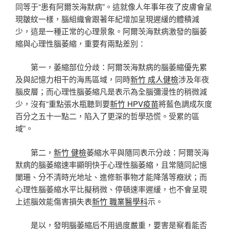
同等于“患有阿爾茨海默病”。這就像人年事年夜了皮膚會呈
現皺紋一樣，腦組織會跟著年紀增加呈現遲緩的體積減
少，這是一種正常的心理景象。阿爾茨海默病激發的腦萎
縮與心理性腦萎縮，重要有兩點差別：
第一，萎縮部位分歧：阿爾茨海默病的腦萎縮優先累
及與記憶力相干的海馬區域，同時
新竹 成人健檢
涉及年夜
腦皮層；而心理性腦萎縮凡是表示為全腦彌漫性的稍微減
少，沒有“重點張水瓶聽到要
新竹 HPV疫苗
將藍色調成灰度
百分之五十一點二，陷入了更深的哲學恐慌。受累的區
域”。
第二，
新竹 健檢
萎縮水平與隨同表示分歧：阿爾茨海
默病的腦萎縮速率顯明快于心理性腦萎縮，且常隨同記憶
闌珊、分不清時光地址、進修新事物才能降落等癥狀；而
心理性腦萎縮水平比擬稍微、停頓速率遲緩，也不會呈現
上述腦效能傷害損失表
新竹 職業醫學科
示。
是以，發明腦萎縮后不用過度嚴重，要害是察看能否