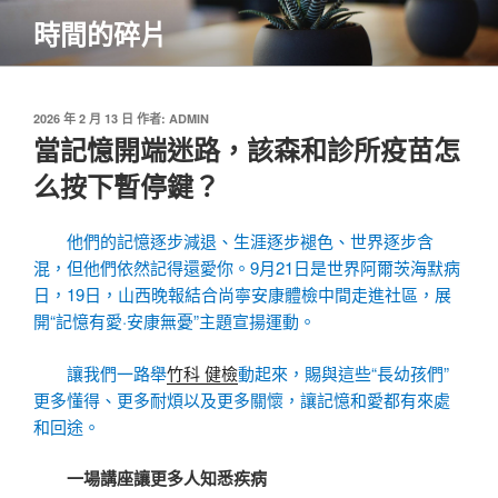
跳
時間的碎片
至
主
要
內
發
2026 年 2 月 13 日
作者:
ADMIN
佈
當記憶開端迷路，該森和診所疫苗怎
容
於
么按下暫停鍵？
他們的記憶逐步減退、生涯逐步褪色、世界逐步含
混，但他們依然記得還愛你。9月21日是世界阿爾茨海默病
日，19日，山西晚報結合尚寧安康體檢中間走進社區，展
開“記憶有愛·安康無憂”主題宣揚運動。
讓我們一路舉
竹科 健檢
動起來，賜與這些“長幼孩們”
更多懂得、更多耐煩以及更多關懷，讓記憶和愛都有來處
和回途。
一場講座讓更多人知悉疾病