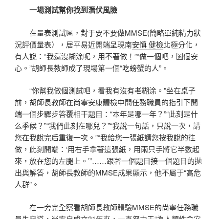
一場測試幫你找到潛伏風險
在量表測試區，對于要不要做MMSE(簡略單純精力狀
況評價量表），居平易近開端呈現南
安慎 健檢
北極分化，
有人說：“我還沒糊涂呢，用不著做！”“做一個吧，圖個安
心。”胡師長教師成了現場第一個“吃螃蟹的人”。
“你幫我做個測試吧，看我有沒有老糊涂。”坐在桌子
前，胡師長教師在尚寧安康體檢中間任務職員的指引下開
端一個步驟步答覆相干題目：“本年是哪一年？”“此刻是什
么季候？”“我們此刻在哪兒？”“我說一句話，只說一次，請
您在我說完后重復一次。”“我給您一張紙請您按我說的往
做，此刻開端：‘用右手拿著這張紙，用兩只手將它半數起
來，放在您的左腿上。’”……跟著一個題目接一個題目的拋
出與解答，胡師長教師的MMSE成果顯示，他不屬于“高危
人群”。
在一旁完全察看胡師長教師體驗MMSE的尚寧任務職
員先容道，尚寧自成立31年來，一直努力于“為人類性命安