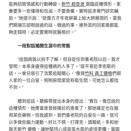
能夠招致情感和行動轉變。
新竹 超音波
面臨這種情形，家
眷要多一些懂得和包涵，不要責備，實時追求專門研究輔
助。”她提示說：“就像方才年夜屏幕上給大師展現的，當我
們開端忘卻剛說過的話、做過的事，連熟習的回家路都能
夠走錯時，必定要實時就醫檢討。”
一段對話揭開生涯中的常態
“這個病我以前不了解，但自從住到養老院以后，我才
發明，本來身邊得這種病的人多了。”居平易近李密斯的
話，一會兒吸引了浩繁追蹤關心，“像我
竹科 員工健檢
們鄰
人家的一位白叟，明明房間里就有衛生間，可她怎么都找
不到。”
聽到這話，藺蘇琴提出本身的提出：“實在，像您說的
這種情形，她應當是曾經確診的患者了，那她確定也在服
用某些藥物。但我感到，我們養老院的白叟在一路，就可
以多做些腦力運動，好比下棋、打撲克、讀報紙，多和她
聊天
新竹 健檢
，讓她堅持心境高張水瓶的處境更糟，當圓