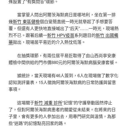
殊設置了“有獎問答”環節。
當掌管人問出阿爾茨海默病日是哪地利，坐在第一排
幾
新竹 東區健檢
個白叟簡直統一時光就舉起了手想要答
覆，但還有人更快地直接喊出了“后天”……一時光，現場熱
烈不已。跟著后續一
新竹 HPV疫苗
系列題目的
新竹 出國備
藥
拋出，現場居平易近的介入熱忱低落。
在抽獎環節，有兩位居平易近取得了由山西尚寧安康
體檢中間供給的門市價880元的阿爾茨海默病腦安康套餐。
據統計，當天現場有46人簽到，6人在現場做了數字化
認知測評量表，15人徵詢阿爾茨海默病的日常防護與留意
事項。
這場關于
新竹 減重 診所
“記憶”的守護舉動固然停止
了，但對阿爾茨海默病患者的關愛從未結束。在將來的日
子里，會有更多的人參加出去，用專門研究與溫情，為那
些“迷路”的記憶點亮回家的路。