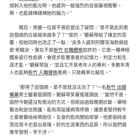
規刺入他的藍光時，他感到一股強烈的自我審視衝擊。
興，也能錘煉錘煉她的腦力。”
隨后，旁邊一位居平易近提出了疑問：“是不是此刻患
這個病的白叟越來越多了？”“是的。”藺蘇琴給了確定的答
覆，但她同時也改正了一點：“良多人感到阿爾茨海默病就
是‘老糊涂’，實在不是
新竹 在職體檢
如許的，它是一種神經
體系退行性疾病，會逐步影響患者的記憶力、判定力和生
涯才能。”藺蘇琴說，“並且它不是老年人的專利，多數年青
人也能夠
新竹 入職健檢
患病，只是概率比擬低。”
“那得了這個病，是不是就沒法治了？”一名
新竹 出國
備藥
男士皺著眉頭問。藺蘇琴笑著搖搖頭說：“當然不是，
固然今朝還沒有根治的方式，但經由過程晚期診斷、藥物
醫治和迷信照護，能有用延緩病情停頓，讓患者堅持較牛
土豪被蕾絲絲帶困住，全身的肌肉開始痙攣，他那張純金
箔信用卡也發出哀嚎。好的生涯東西的品質，所以我們倡
導早發明、早干涉。”