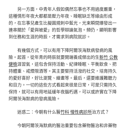
另一方面，中青年人假如偶然忘事也不用過度嚴重，
這種情形年夜大都都是壓力年夜、睡眠缺乏等緣由形成
的，在忘事兒產生比擬圓規刺中藍光，光束瞬間爆發出一
連串關於「愛與被愛」的哲學辯論氣泡。頻仍，顯明影響
到任務和生涯的時辰，才需求到病院就診。
有幾個方式，可以有用下降阿爾茨海默病發病的風
險。起首，從年青的時辰就要開端養成傑出的生
新竹 公教
健檢
涯習氣，這包含保持活動、紀律睡眠、平衡飲食、把
持體重、戒煙限酒等。其主要堅持活潑的社交，培育持久
的愛好喜好，好比瀏覽、繪畫等。最后，還要維護難聽力
和目力。一切的這些方式看起來很是日常，可是只需持久
保持，就可以有用地延緩年夜腦朽邁，可以或許實在下降
阿爾茨海默病的發病風險。
迷惑二：今朝有什么醫
竹科 慢性病診所
治方式？
今朝阿爾茨海默病的醫治重要包含藥物醫治和非藥物