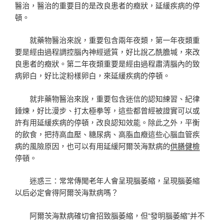
醫治，醫治的重要目的是改良患者的癥狀，延緩疾病的停
頓。
就藥物醫治來說，重要包含兩年夜類，第一年夜類重
要是經由過程調控腦內神經遞質，好比說乙酰膽堿，來改
良患者的癥狀。第二年夜類重要是經由過程肅清腦內的致
病卵白，好比淀粉樣卵白，來延緩疾病的停頓。
就非藥物醫治來說，重要包含迷信的認知練習、紀律
錘煉，好比漫步、打太極拳等，這些都曾經被證實可以或
許有用延緩疾病的停頓，改良認知效能。除此之外，平衡
的飲食，把持高血壓、糖尿病、高脂血癥這些心腦血管疾
病的風險原因，也可以有用延緩阿爾茨海默病的
供膳健檢
停頓。
迷惑三：常常傳聞老年人會呈現腦萎縮，呈現腦萎縮
以后必定會得阿爾茨海默病嗎？
阿爾茨海默病確切會招致腦萎縮，但“發明腦萎縮”并不