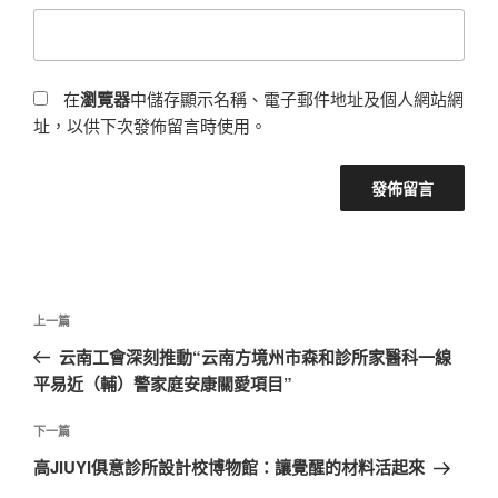
在
瀏覽器
中儲存顯示名稱、電子郵件地址及個人網站網
址，以供下次發佈留言時使用。
文
上
上一篇
章
一
云南工會深刻推動“云南方境州市森和診所家醫科一線
導
篇
平易近（輔）警家庭安康關愛項目”
覽
文
章
下
下一篇
一
高JIUYI俱意診所設計校博物館：讓覺醒的材料活起來
篇