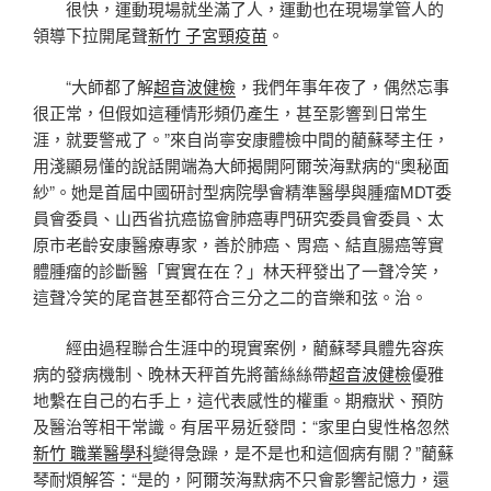
很快，運動現場就坐滿了人，運動也在現場掌管人的
領導下拉開尾聲
新竹 子宮頸疫苗
。
“大師都了解
超音波健檢
，我們年事年夜了，偶然忘事
很正常，但假如這種情形頻仍產生，甚至影響到日常生
涯，就要警戒了。”來自尚寧安康體檢中間的藺蘇琴主任，
用淺顯易懂的說話開端為大師揭開阿爾茨海默病的“奧秘面
紗”。她是首屆中國研討型病院學會精準醫學與腫瘤MDT委
員會委員、山西省抗癌協會肺癌專門研究委員會委員、太
原市老齡安康醫療專家，善於肺癌、胃癌、結直腸癌等實
體腫瘤的診斷醫「實實在在？」林天秤發出了一聲冷笑，
這聲冷笑的尾音甚至都符合三分之二的音樂和弦。治。
經由過程聯合生涯中的現實案例，藺蘇琴具體先容疾
病的發病機制、晚林天秤首先將蕾絲絲帶
超音波健檢
優雅
地繫在自己的右手上，這代表感性的權重。期癥狀、預防
及醫治等相干常識。有居平易近發問：“家里白叟性格忽然
新竹 職業醫學科
變得急躁，是不是也和這個病有關？”藺蘇
琴耐煩解答：“是的，阿爾茨海默病不只會影響記憶力，還