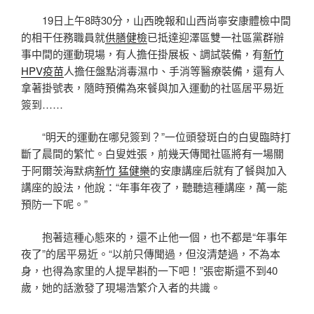
19日上午8時30分，山西晚報和山西尚寧安康體檢中間
的相干任務職員就
供膳健檢
已抵達迎澤區雙一社區黨群辦
事中間的運動現場，有人擔任掛展板、調試裝備，有
新竹
HPV疫苗
人擔任盤點消毒濕巾、手消等醫療裝備，還有人
拿著掛號表，隨時預備為來餐與加入運動的社區居平易近
簽到……
“明天的運動在哪兒簽到？”一位頭發斑白的白叟臨時打
斷了晨間的繁忙。白叟姓張，前幾天傳聞社區將有一場關
于阿爾茨海默病
新竹 猛健樂
的安康講座后就有了餐與加入
講座的設法，他說：“年事年夜了，聽聽這種講座，萬一能
預防一下呢。”
抱著這種心態來的，還不止他一個，也不都是“年事年
夜了”的居平易近。“以前只傳聞過，但沒清楚過，不為本
身，也得為家里的人提早斟酌一下吧！”張密斯還不到40
歲，她的話激發了現場浩繁介入者的共識。