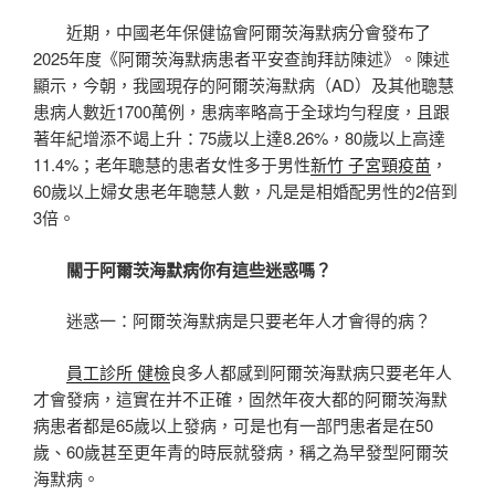
近期，中國老年保健協會阿爾茨海默病分會發布了
2025年度《阿爾茨海默病患者平安查詢拜訪陳述》。陳述
顯示，今朝，我國現存的阿爾茨海默病（AD）及其他聰慧
患病人數近1700萬例，患病率略高于全球均勻程度，且跟
著年紀增添不竭上升：75歲以上達8.26%，80歲以上高達
11.4%；老年聰慧的患者女性多于男性
新竹 子宮頸疫苗
，
60歲以上婦女患老年聰慧人數，凡是是相婚配男性的2倍到
3倍。
關于阿爾茨海默病你有這些迷惑嗎？
迷惑一：阿爾茨海默病是只要老年人才會得的病？
員工診所 健檢
良多人都感到阿爾茨海默病只要老年人
才會發病，這實在并不正確，固然年夜大都的阿爾茨海默
病患者都是65歲以上發病，可是也有一部門患者是在50
歲、60歲甚至更年青的時辰就發病，稱之為早發型阿爾茨
海默病。