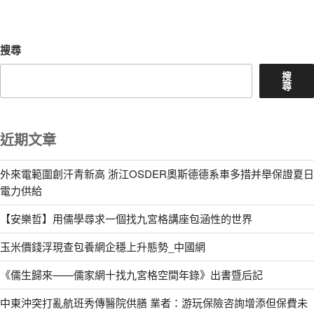
文
章
搜尋
搜
尋
近期文章
外來電範圍創汗青新高 浙江OSDER奧斯德德系車多措并舉保證夏日
電力供給
【安樂哲】用儒學尋求一個找九宮格講座包涵性的世界
玉米價錢浮現查包養網企穩上升態勢_中國網
《儒生歸來——儒家網十找九宮格空間年錄》出書暨后記
中東沖突打亂航班秀傳醫院供膳 業者：游玩保險咨詢增添但保費未