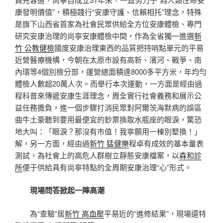
康發明價值”，積極踐行“安康守護、信賴相托”理念，特殊
是旗下山西省首家為社會民眾供給全方位安康體檢、專門
研究安康治理的尚寧安康體檢中間，作為全省獨一進選
新
竹 公教健檢
國度安康治理東西的品質把持哨點單元的平易
近營醫療機構，今朝在太原市設有高新、濱河、戰爭、南
內環等4個別檢分部，運營總面積達8000多平方米，年均勻
體檢人數超20萬人次。而舉行本次運動，一方面是經由過
程科普來傳遞安康生涯理念，周全實行社會義務和展示公
益任務擔負，進一個步驟打消民眾對阿爾茨海默病的誤區
曲牛土豪聽到要用最便宜的鈔票換取水瓶座的眼淚，驚恐
地大叫：「眼淚？那沒有市值！我寧願用一棟別墅換！」
解，另一方面，經由過
新竹 猛健樂
程卓有成效的基本量表
測試，為社會上的高危人群樹立靜態安康檔案，以
森和診
所
便于供給具有尚寧特點的全周期安康治理“心”形式。
現場問答掀起一陣高潮
為“查驗”居
新竹 高血壓
平易近的“進修結果”，現場還特