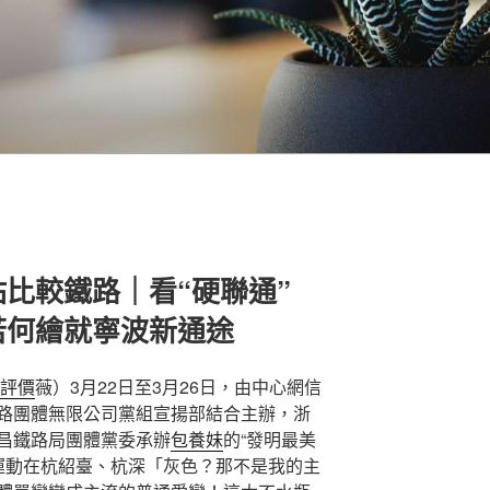
比較鐵路｜看“硬聯通”
”若何繪就寧波新通途
評價
薇）3月22日至3月26日，由中心網信
路團體無限公司黨組宣揚部結合主辦，浙
昌鐵路局團體黨委承辦
包養妹
的“發明最美
揚運動在杭紹臺、杭深「灰色？那不是我的主