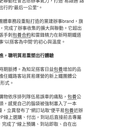
更聯動社會志愿辦事氣力，打造“易路通”路
出行的“最后一公里”。
鐵團體車務段重點打造的黨建辦事brand，旗
名，完成了辦事收集的擴大與聯動。它超出
張手刺
包養合約
和雷鋒精力在新時期鐵道
事“以搭客為中間”的初心與溫度。
進，聰明貿易重塑出行體驗
時期脈搏。為知足搭客日益
包養
增加的品
擔任鐵路客站貿易運營的新上鐵團體公
事形式。
購物依序排列隊伍易誤車的痛點，
包養
公
頭，感覺自己的腦袋被強制塞入了一本
臺，立異發布了“網訂站取”便平易
包養
近辦
PP線上選購、付出，到站后直接前去專屬
，完成了“線上預購、到站即取、自在出