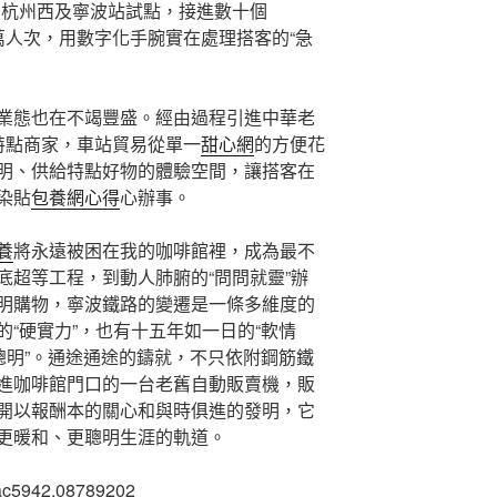
、杭州西及寧波站試點，接進數十個
萬人次，用數字化手腕實在處理搭客的“急
業態也在不竭豐盛。經由過程引進中華老
特點商家，車站貿易從單一
甜心網
的方便花
明、供給特點好物的體驗空間，讓搭客在
染貼
包養網心得
心辦事。
養
將永遠被困在我的咖啡館裡，成為最不
底超等工程，到動人肺腑的“問問就靈”辦
明購物，寧波鐵路的變遷是一條多維度的
“硬實力”，也有十五年如一日的“軟情
聰明”。通途通途的鑄就，不只依附鋼筋鐵
進咖啡館門口的一台老舊自動販賣機，販
開以報酬本的關心和與時俱進的發明，它
更暖和、更聰明生涯的軌道。
ac5942.08789202