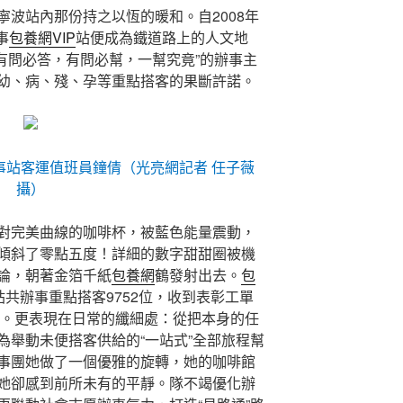
寧波站內那份持之以恆的暖和。自2008年
事
包養網VIP
站便成為鐵道路上的人文地
，其“有問必答，有問必幫，一幫究竟”的辦事主
幼、病、殘、孕等重點搭客的果斷許諾。
辦事站客運值班員鐘倩（光亮網記者 任子薇
攝）
對完美曲線的咖啡杯，被藍色能量震動，
傾斜了零點五度！詳細的數字甜甜圈被機
論，朝著金箔千紙
包養網
鶴發射出去。
包
站共辦事重點搭客9752位，收到表彰工單
內。更表現在日常的纖細處：從把本身的任
為舉動未便搭客供給的“一站式”全部旅程幫
事團她做了一個優雅的旋轉，她的咖啡館
她卻感到前所未有的平靜。隊不竭優化辦