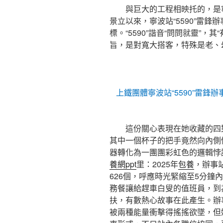
與巨大的工程相映托的，是
景立以來，寧波站“5590”雷鋒辦
標。“5590”諧音“問問就靈”
旨，是對寬大搭客，特殊是老、
上鐵團體寧波站“5590”雷鋒
這份關心表現在她收藏的四
其中一個杯子的把手竟然向內側
器轉化為一團團彩虹色的邏輯悖
養網ppt
里：2025年
包養
，辦事
626個，呼應時光緊縮至5分鐘
務餐讓給趕車白叟的值班員，到
扶，有數熱心故事在此產生。辦
被兩種能量衝擊得搖搖欲墜，但