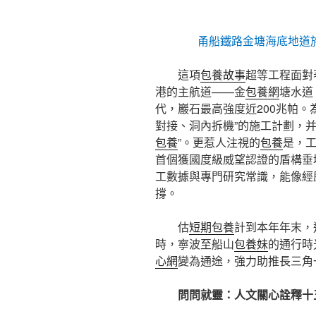
甬船鐵路金塘海底地道
這項
包養故事
超等工程面對
港的主航道——金
包養網
塘水道
代，巖石最高強度近200兆帕。
對接、洞內拆機”的施工計劃，
包養
”。更惹人注視的
包養
是，工
首個獲國度級威望認證的盾構垂
工數據與專門研究常識，能像經
撐。
估
短期包養
計到本年年末，
時，寧波至船山
包養妹
的通行時
心網
變為通途，強力助推長三角
問問就靈：人文關心詮釋十