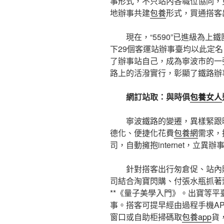
事形式，不只站內各職位協同，
地辦事共建
包養
形式，買通搭客
現在，“5590”已進級為上
下29個客運站辦事臺均以此定
了辦事站自己，成為寧波市的一
路上的活潑實行，彰顯了鐵路辦
網訂站取：與時俱
包養女人
寧波鐵路的變遷，異樣緊跟
德化、便捷化花費
包養網
需求，
司，自動擁抱internet，立異辦
針對搭客出行匆倉促、站內
司結合淘寶閃購、付張水瓶抓著
**《量子美學入門》。出寶等平
事。搭客可提早經由過程手機A
窗口或自助柜掃碼取
包養app
貨