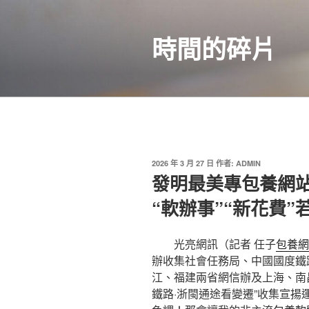
跳
至
時間的碎片
主
要
內
容
發
2026 年 3 月 27 日
作者:
ADMIN
佈
發明最美專包養網站
於
“軟辦事”“新花費
光亮網訊（記者 任子
包養網
辦收集社會任務局、中國國度鐵
江、福建兩省網信辦及上海、南
鐵路·浙閩通途看變遷”收集宣