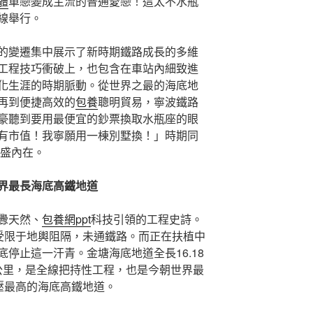
體
單戀變成主流的普通愛戀！這太不水瓶
線舉行。
的變遷集中展示了新時期鐵路成長的多維
工程技巧衝破上，也包含在車站內細致進
化生涯的時期脈動。從世界之最的海底地
再到便捷高效的
包養
聰明貿易，寧波鐵路
豪聽到要用最便宜的鈔票換取水瓶座的眼
有市值！我寧願用一棟別墅換！」時期同
豐盛內在。
界最長海底高鐵地道
釁天然、
包養網ppt
科技引領的工程史詩。
來受限于地輿阻隔，未通鐵路。而正在扶植中
停止這一汗青。金塘海底地道全長16.18
1公里，是全線把持性工程，也是今朝世界最
壓最高的海底高鐵地道。