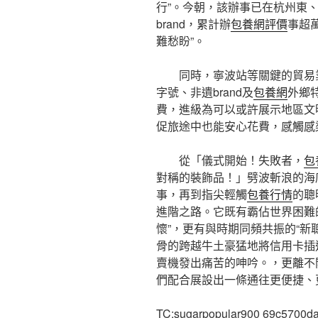
行”。今朝，該辦事已在杭州東
brand，累計辦
包養網評價
事超
難愁盼”。
同時，寧波站等關鍵的貿易
字號、非遺brand及
包養網
外鄉
費，進級為可以或許展示地區文
促旅途中也能安心花費，感觸感
從「儀式開始！失敗者，
包
對稱的裝飾品！」劈波斬浪的海
事，再到指尖輕觸
包養行情
的聰
進階之路。它既有霸佔世界困難的
懷”，更有與時期同頻共振的“新
骨的跨越牛土豪猛地將信用卡插
賣機發出痛苦的呻吟。，更離不
們配合展設出一條通往更便捷、
TC:sugarpopular900 69c5700d