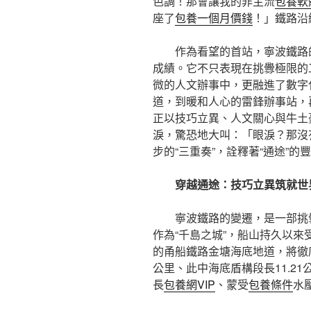
色調！那會讓我的非主流
包養軟
座了
包養一個月價錢
！」鐵路沿
作為看望的首站，寧波鐵路
成績。它不只表現在挑釁極限的
微的人文辦事中，更融進了數字
道，到暖和人心的雷鋒辦事站，
正以技巧立異、人文關心與牛土
淚，驚恐地大叫：「眼淚？那沒
步的“三重奏”，詮釋著“通途”的
穿越通途：技巧立異筑就世
寧波鐵路的變遷，是一部挑
作為“千島之城”，船山持久以
的甬船鐵路金塘海底地道，將徹底
公里、此中海底盾構段長11.2
長
包養網VIP
、蒙受
包養條件
水