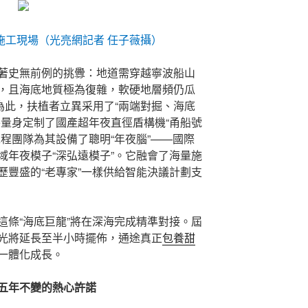
施工現場（光亮網記者 任子薇攝）
著史無前例的挑釁：地道需穿越寧波船山
，且海底地質極為復雜，軟硬地層頻仍瓜
為此，扶植者立異采用了“兩端對掘、海底
并量身定制了國產超年夜直徑盾構機“甬船號
程團隊為其設備了聰明“年夜腦”——國際
域年夜模子“深弘遠模子”。它融會了海量施
歷豐盛的“老專家”一樣供給智能決議計劃支
這條“海底巨龍”將在深海完成精準對接。屆
光將延長至半小時擺佈，通途真正
包養甜
一體化成長。
五年不變的熱心許諾