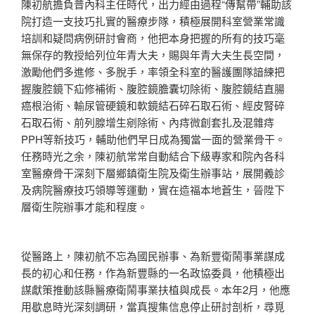
陳初航擔負普內科主任時代，出力經由過程“傳幫帶”輔助該
院打造一支技巧扎實的醫療步隊，積極展開科室營業常識
培訓和疑問病例研討會商，他把本身把握的所有的技巧毫
無保存的教授給列位年青大夫，賜與年青大夫生長空間，
激勵他們多進修、多脫手，率領全科室的醫護團隊諳練把
握腹腔鏡下疝修補術、腹腔鏡膽囊切除術、腹腔鏡結直腸
癌根治術、輸尿管硬鏡和軟鏡結石碎石取石術、經皮腎碎
石取石術、前列腺增生剜除術、內痔微創套扎及混雜痔
PPH等新技巧，輔助他們早日成為獨當一面的營業骨干。
任務時光之余，陳初航常常自動結合下級專家和院內各科
室醫療骨干深刻下層鄉鎮衛生院及衛生辦事站，展開義診
及病院醫療技巧領導等運動，實在造福本地蒼生，晉陞下
層衛生院辦事才能和程度。
從醫路上，陳初航不忘為國民辦事、為新豐衛鬧事業謀成
長的初心和任務，作為新豐縣的一名政協委員，他積極出
謀獻策推動該縣醫療衛鬧事業扶植與成長。本年2月，他應
用歇息時光深刻調研，當真搜集信息停止研討剖析，尋覓