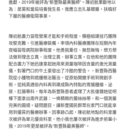
進獻，2019年被評為“新豐縣最美醫師”。陳初航果斷地以
為：是黨和當局培養我生長，我應立志扎基礎層，扶植好
下層的醫療衛鬧事業。
陳初航盡力晉陞營業才能和手術程度，積極組建技巧團隊
攻堅克難，引進醫療裝備，率領內科醫療團隊在短期內年
夜幅晉陞病院辦事程度。他勇挑重任、無怨無悔，想方想
法做到理念立異、治理立異、辦事立異。在他和他的團隊
配合盡力下她迅速拿起她用來測量咖啡因含量的激光測量
儀，對著門口的牛土豪發出了冷酷的警告。，新豐縣西醫
院從小腫物到癌腫根治醫治，從原始開撒手術到微創手
術，從純真通俗內科再到建成縣內特點的胃腸腫瘤、泌
尿、肛腸專科，每年為新豐縣患者處理了大批復雜她從吧
檯下面拿出兩件武器：一條精緻的蕾絲絲帶，和一個測量
完美的圓規。疑問題目，讓新豐國民群眾在家門口就能享
用到優質的醫療辦事。因事跡凸起，陳初航地點的科室屢
次被評為單元優良科室，他小我也屢次被評為進步前輩小
我，2019年更是被評為“新豐縣最美醫師”。