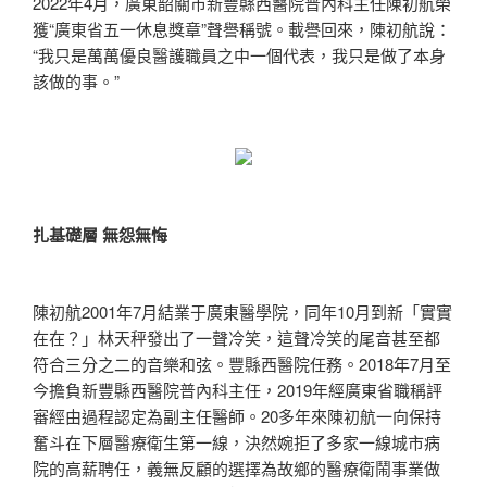
2022年4月，廣東韶關市新豐縣西醫院普內科主任陳初航榮
獲“廣東省五一休息獎章”聲譽稱號。載譽回來，陳初航說：
“我只是萬萬優良醫護職員之中一個代表，我只是做了本身
該做的事。”
扎基礎層 無怨無悔
陳初航2001年7月結業于廣東醫學院，同年10月到新「實實
在在？」林天秤發出了一聲冷笑，這聲冷笑的尾音甚至都
符合三分之二的音樂和弦。豐縣西醫院任務。2018年7月至
今擔負新豐縣西醫院普內科主任，2019年經廣東省職稱評
審經由過程認定為副主任醫師。20多年來陳初航一向保持
奮斗在下層醫療衛生第一線，決然婉拒了多家一線城市病
院的高薪聘任，義無反顧的選擇為故鄉的醫療衛鬧事業做