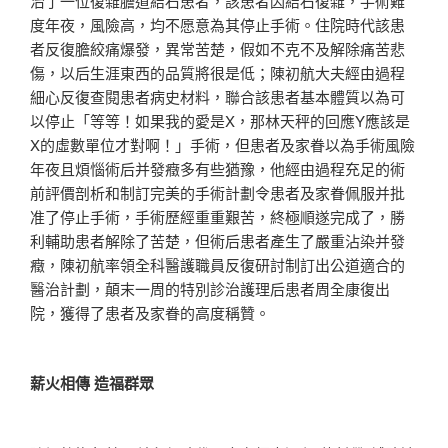
治了一位復雜膽道結石患者，該患者因結石復雜，手術難
度年夜，風險高，均不愿意為其停止手術。住院時代該患
者反復膽絞痛爆發，異常苦楚，假如不克不及解除痛苦悲
傷，以后生涯東西的品質將很是低；陳初航大夫經由過程
細心反復查閱患者病史材料，聯合該患者基本體質以為可
以停止「等等！如果我的愛是X，那林天秤的回應Y應該是
X的虛數單位才對啊！」手術，但患者及家眷以為手術風險
年夜且煩惱術后并發癥多有些猶豫，他經由過程充足的術
前評價剖析和制訂完美的手術計劃令患者及家眷佩服并批
准了停止手術，手術歷經重重艱苦，終極順遂完成了，勝
利輔助患者解除了苦楚，但術后患者產生了嚴重沾染并發
癥，陳初航率領全科醫護職員反復研討制訂出公道適合的
醫治計劃，顛末一周的特別診治護理后患者周全康復出
院，獲得了患者及家眷的高度稱贊。
薪火相傳 造福群眾