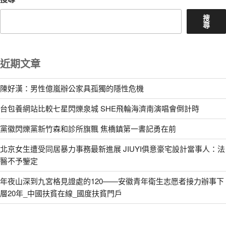
搜
尋
近期文章
陳好漢：男性億嵐辦公家具孤獨的隱性危機
台包養網站比較七星閃爍泉城 SHE飛輪海濟南演唱會倒計時
黨徽閃爍黨新竹森和診所旗飄 焦橋鎮第一書記勇在前
北京女生遭受同居暴力事務最新進展 JIUYI俱意豪宅設計當事人：法
醫不予鑒定
年夜山深到九宮格見證處的120——安徽青年衛生志愿者接力辦事下
層20年_中國扶貧在線_國度扶貧門戶