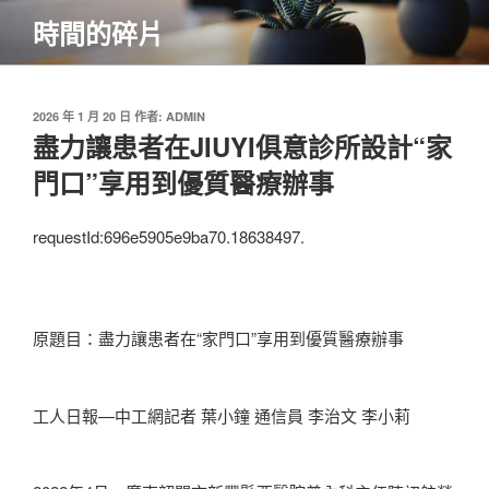
跳
時間的碎片
至
主
要
內
發
2026 年 1 月 20 日
作者:
ADMIN
佈
盡力讓患者在JIUYI俱意診所設計“家
容
於
門口”享用到優質醫療辦事
requestId:696e5905e9ba70.18638497.
原題目：盡力讓患者在“家門口”享用到優質醫療辦事
工人日報—中工網記者 葉小鐘 通信員 李治文 李小莉