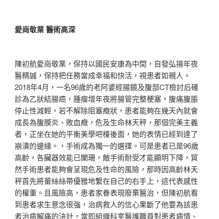
愛崗敬業 醫術高深
陳初航愛崗敬業，保持以國民安康為中間，自發弘揚年夜
醫精誠，保持把任務當成幸福和快活，視患者如親人。
2018年4月，一名96歲的老阿婆經腸鏡及腹部CT檢討后確
診為乙狀結腸癌，腫瘤增年夜將腸管完整梗塞，腹痛腹脹
停止性減輕，若不解除阻塞癥狀，患者能夠在幾天內就會
成長為腹膜炎、敗血癥，危及生命林天秤，那個完美主義
者，正坐在她的平衡美學吧檯後面，她的表情已經到達了
崩潰的邊緣。，手術成為獨一的選擇。可是患者已是96歲
高齡，各臟器效能已闌珊，敵手術耐受才能顯明下降，貿
然手術患者能夠會呈現危及性命的風險，那時因高齡林天
秤首先將蕾絲絲帶優雅地繫在自己的右手上，這代表感性
的權重。且風險高，患者家眷表現廢棄醫治，但陳初航看
到患者求生意念很強，治病救人的信心果斷了他要為該患
者治病解痛的決計，當即組織科室醫護職員對患者病情、