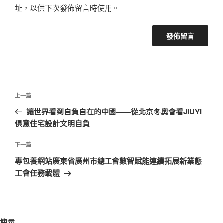
址，以供下次發佈留言時使用。
文
上
上一篇
章
一
讓世界看到自負自在的中國——從北京冬奧會看JIUYI
導
篇
俱意住宅設計文明自負
覽
文
章
下
下一篇
一
專包養網站廣東省廣州市總工會數智賦能連續拓展新業態
篇
工會任務載體
文
章
搜尋