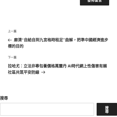
文
上
上一篇
章
一
廓清“自給自到九宮格時租足”曲解，把準中國經濟進步
導
篇
標的目的
覽
文
章
下
下一篇
一
拉哈尤：立法非專包養價格萬靈丹 AI時代網上性傷害有賴
篇
社區共筑平安防線
文
章
搜尋
搜
尋