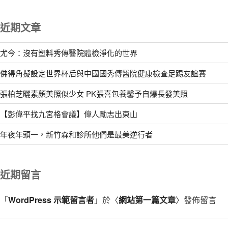
近期文章
尤今：沒有塑料秀傳醫院體檢淨化的世界
佛得角擬設定世界杯后與中國國秀傳醫院健康檢查足踢友誼賽
張柏芝曬素顏美照似少女 PK張喜包養馨予自爆長發美照
【彭偉平找九宮格會議】偉人勵志出東山
年夜年頭一，新竹森和診所他們是最美逆行者
近期留言
「
WordPress 示範留言者
」於〈
網站第一篇文章
〉發佈留言