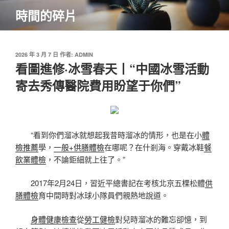
跳
時間的碎片
至
主
要
內
發
2026 年 3 月 7 日
作者:
ADMIN
佈
看圖進修·冰雪春天丨“中國冰雪活動
容
於
寄去秀傳醫院費用盼望于你們”
“看到你們溜冰就想起我昔時溜冰的情形，也是在小
體
檢推薦
學，
一般+供膳體檢
在哪呢？在什剎海。穿戴冰鞋
餐
飲業體檢
，不論鉅細就上往了。”
2017年2月24日，習近平總書記在考核北京五棵松體
供
膳體檢
育中間時對冰球小隊員們親熱地說道。
身體健康檢查
從
勞工健檢
對兒時溜冰的難忘卻憶，到