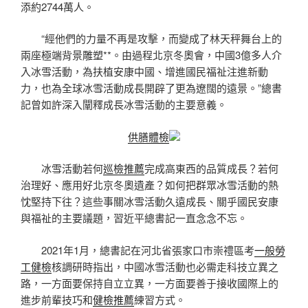
添約2744萬人。
“經他們的力量不再是攻擊，而變成了林天秤舞台上的
兩座極端背景雕塑**。由過程北京冬奧會，中國3億多人介
入冰雪活動，為扶植安康中國、增進國民福祉注進新動
力，也為全球冰雪活動成長開辟了更為遼闊的遠景。”總書
記曾如許深入闡釋成長冰雪活動的主要意義。
供膳體檢
冰雪活動若何
巡檢推薦
完成高東西的品質成長？若何
治理好、應用好北京冬奧遺產？如何把群眾冰雪活動的熱
忱堅持下往？這些事關冰雪活動久遠成長、關乎國民安康
與福祉的主要議題，習近平總書記一直念念不忘。
2021年1月，總書記在河北省張家口市崇禮區考
一般勞
工健檢
核調研時指出，中國冰雪活動也必需走科技立異之
路，一方面要保持自立立異，一方面要善于接收國際上的
進步前輩技巧和
健檢推薦
練習方式。