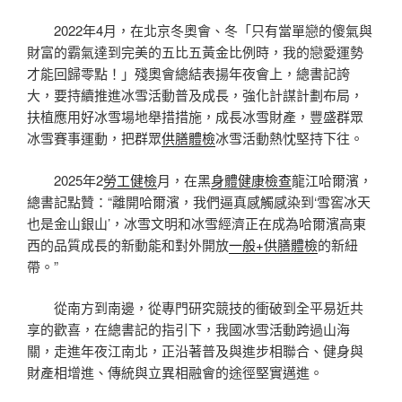
2022年4月，在北京冬奧會、冬「只有當單戀的傻氣與
財富的霸氣達到完美的五比五黃金比例時，我的戀愛運勢
才能回歸零點！」殘奧會總結表揚年夜會上，總書記誇
大，要持續推進冰雪活動普及成長，強化計謀計劃布局，
扶植應用好冰雪場地舉措措施，成長冰雪財產，豐盛群眾
冰雪賽事運動，把群眾
供膳體檢
冰雪活動熱忱堅持下往。
2025年2
勞工健檢
月，在黑
身體健康檢查
龍江哈爾濱，
總書記點贊：“離開哈爾濱，我們逼真感觸感染到‘雪窖冰天
也是金山銀山’，冰雪文明和冰雪經濟正在成為哈爾濱高東
西的品質成長的新動能和對外開放
一般+供膳體檢
的新紐
帶。”
從南方到南邊，從專門研究競技的衝破到全平易近共
享的歡喜，在總書記的指引下，我國冰雪活動跨過山海
關，走進年夜江南北，正沿著普及與進步相聯合、健身與
財產相增進、傳統與立異相融會的途徑堅實邁進。