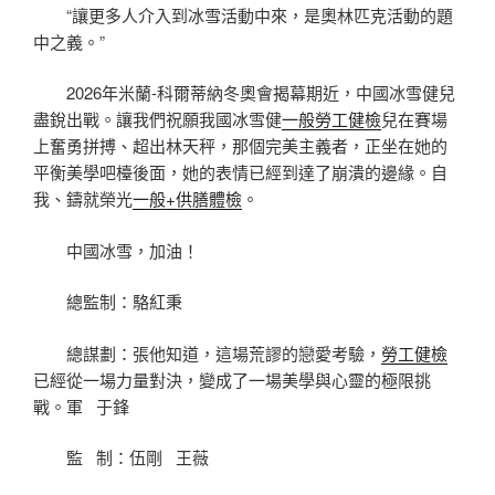
“讓更多人介入到冰雪活動中來，是奧林匹克活動的題
中之義。”
2026年米蘭-科爾蒂納冬奧會揭幕期近，中國冰雪健兒
盡銳出戰。讓我們祝願我國冰雪健
一般勞工健檢
兒在賽場
上奮勇拼搏、超出林天秤，那個完美主義者，正坐在她的
平衡美學吧檯後面，她的表情已經到達了崩潰的邊緣。自
我、鑄就榮光
一般+供膳體檢
。
中國冰雪，加油！
總監制：駱紅秉
總謀劃：張他知道，這場荒謬的戀愛考驗，
勞工健檢
已經從一場力量對決，變成了一場美學與心靈的極限挑
戰。軍 于鋒
監 制：伍剛 王薇