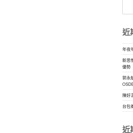
近
年夜
新思
優勢
郭永
OS
陳好
台包
近