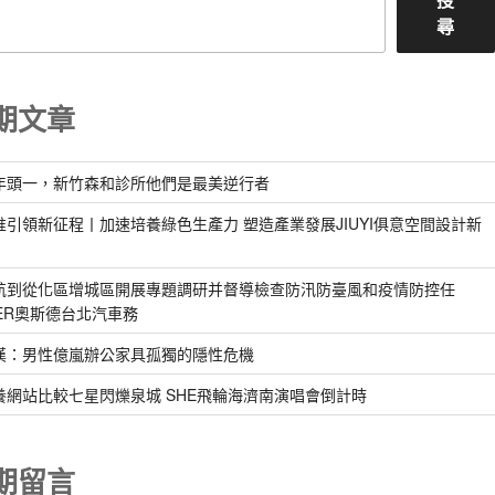
尋
期文章
年頭一，新竹森和診所他們是最美逆行者
惟引領新征程丨加速培養綠色生產力 塑造產業發展JIUYI俱意空間設計新
航到從化區增城區開展專題調研并督導檢查防汛防臺風和疫情防控任
DER奧斯德台北汽車務
漢：男性億嵐辦公家具孤獨的隱性危機
養網站比較七星閃爍泉城 SHE飛輪海濟南演唱會倒計時
期留言