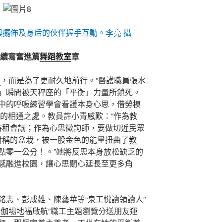
與擺佈及身后的伙伴握手互動。李亮 攝
連續寫奮進篇
舞蹈教室
章
格
，而是為了更耐久地前行。”醫護職員張水
」瞬間被天秤座的「平衡」力量所鎖死。
中的呼吸練習學會看護本身心思，借勞模
心”的相通之處。教員許小青感歎：“作為教
時租會議
；作為心思徵詢師，要做切近民眾
美對稱的盆栽，被一股金色的能量扭曲了
教
點零一公分！。”她將反思本身放松缺乏的
感融進校園，讓心思關心延長至更多角
銘志、彭成雄、陳藝華等“泉工悅讀領讀人”
瑜伽場地
福啟航”職工主題瀏覽分送朋友運