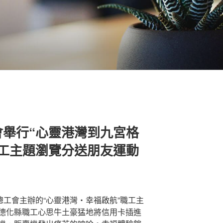
會舉行“心靈港灣到九宮格
職工主題瀏覽分送朋友運動
總工會主辦的“心靈港灣・幸福啟航”職工主
德化縣職工心思牛土豪猛地將信用卡插進