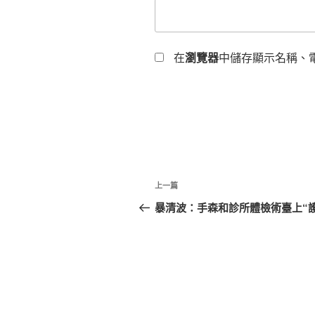
在
瀏覽器
中儲存顯示名稱、
文
上
上一篇
章
一
暴清波：手森和診所體檢術臺上“
篇
導
文
覽
章