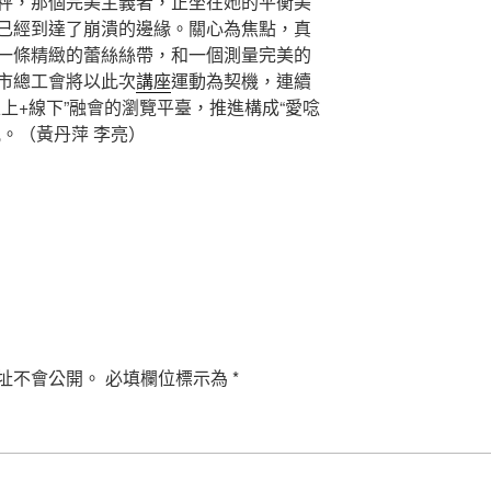
秤，那個完美主義者，正坐在她的平衡美
已經到達了崩潰的邊緣。關心為焦點，真
一條精緻的蕾絲絲帶，和一個測量完美的
市總工會將以此次
講座
運動為契機，連續
上+線下”融會的瀏覽平臺，推進構成“愛唸
。（黃丹萍 李亮）
址不會公開。
必填欄位標示為
*