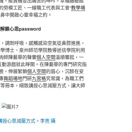
機，販賣機發出痛苦的呻吟。幸福體驗館
的勞模工匠、一線職工代表與工會“
教學場
噴鼻中開啟心靈幸福之約。
鎖心思password
睛，調劑呼吸，感觸感染空氣從鼻腔進進，
思學博士、泉州師范學院教導迷信學院利用
詢師陳藝華的聲響
個人空間
溫順響起，一
思互動游戲就此睜開。在陳藝華的專門研究指
膀，伸展緊鎖
個人空間
的眉心，沉醉在安
專
舞蹈場地
門研
九宮格
究常識，為職工們
rd》等冊本，細致講授心思減壓方式，讓大師
講授心思減壓方式。李亮 攝