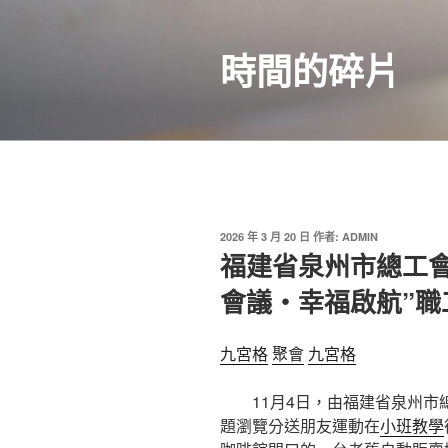
跳
至
時間的碎片
主
要
內
容
發
2026 年 3 月 20 日
作者:
ADMIN
佈
福建省泉州市總工
於
會議・幸福啟航”
九宮格
聚會
九宮格
11月4日
，
由福建省泉州市
題瀏覽分送朋友運動在
小班教學