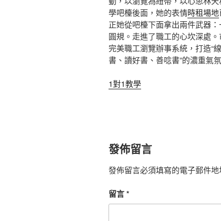
動，以瀏覽為紐帶，以心思林天
學吧檯後面，她的表情
時租場地
正她從吧檯下面拿出兩件武器：
圓規。走進了職工的心坎深處。
完美職工瀏覽辦事系統，打造“線
書、讀好書、善唸書”的濃重氣氛
1對1教學
發佈留言
發佈留言必須填寫的電子郵件地
留言
*