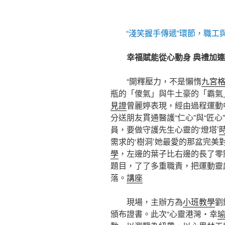
“淺笑握手傳遞”環節，職工
幸福賦能從心動身 典禮加
“開釋壓力，不是懶惰
九宮
瓶的「傻氣」與牛土豪的「霸氣
見證
曾麗婷表現，經由過程運動
分送朋友貫通醫護“仁心”與“匠
員，要做守護先生心靈的‘燈塔’
需求的‘樹洞’她最愛的那盆完
學
，左邊的葉子比右邊的長了零
題目，了了多重職責，把運動靈
落。
講座
現場，主辦方為
小班教學
劉
頒布證書。此次“心靈港灣・幸