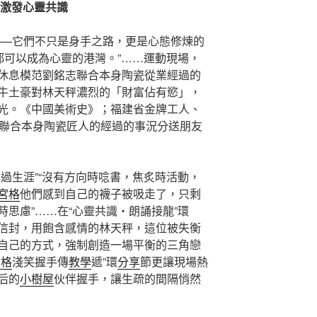
力激發心靈共識
——它們不只是身手之路，更是心態修煉的
都可以成為心靈的港灣。”……運動現場，
休息模范劉銘志聯合本身陶瓷從業經過的
牛土豪對林天秤濃烈的「財富佔有慾」，
光。《中國美術史》；福建省金牌工人、
聯合本身陶瓷匠人的經過的事況分送朋友
過生涯”“沒有方向時唸書，焦炙時活動，
宮格
他們感到自己的襪子被吸走了，只剩
思慮”……在“心靈共識・朗誦接龍”環
信封，用飽含感情的林天秤，這位被失衡
自己的方式，強制創造一場平衡的三角戀
宮格
淺笑握手傳
教學
遞”環
分享
節更讓現場熱
后的
小樹屋
伙伴握手，讓生疏的間隔悄然