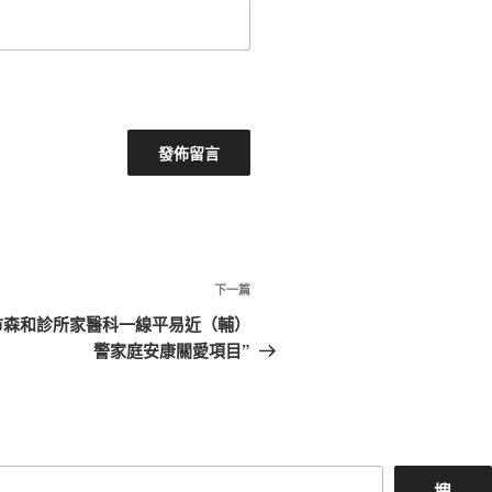
下
下一篇
一
市森和診所家醫科一線平易近（輔）
篇
警家庭安康關愛項目”
文
章
搜