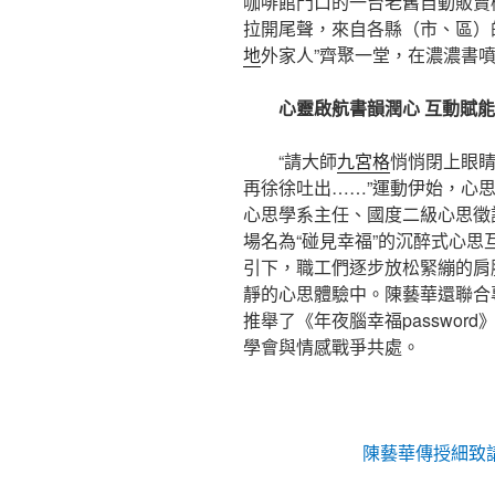
咖啡館門口的一台老舊自動販賣
拉開尾聲，來自各縣（市、區）
地
外家人”齊聚一堂，在濃濃書
心靈啟航書韻潤心 互動賦能解
“請大師
九宮格
悄悄閉上眼
再徐徐吐出……”運動伊始，心
心思學系主任、國度二級心思徵
場名為“碰見幸福”的沉醉式心
引下，職工們逐步放松緊繃的肩
靜的心思體驗中。陳藝華還聯合
推舉了《年夜腦幸福passwo
學會與情感戰爭共處。
陳藝華傳授細致