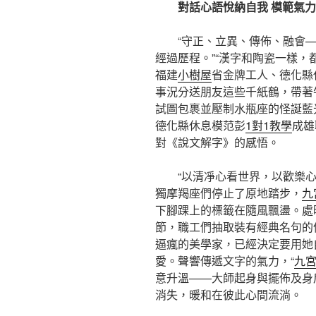
對話心語悅納自我 模範氣
“守正、立異、傳佈、融會
經過歷程。”“漢字和陶瓷一樣，
福建
小樹屋
省金牌工人、德化縣
事況分送朋友這些千紙鶴，帶著
試圖包裹並壓制水瓶座的怪誕藍
德化縣休息模范彭
1對1教學
成雄
對《說文解字》的感悟。
“以清凈心看世界，以歡樂心
獨摩羯座們停止了原地踏步，
九
下腳踝上的標籤在隨風飄盪。處時
節，職工們抽取裝有經典名句的
逼瘋的美學家，已經決定要用她
愛。聲響傳遞文字的氣力，“
九
意升溫——大師起身與擺佈及身
消失，暖和在彼此心間流淌。