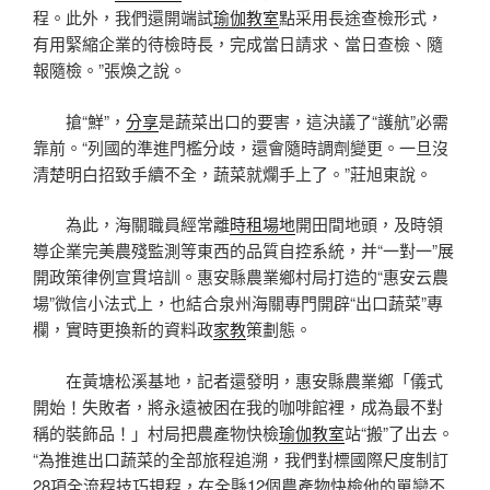
程。此外，我們還開端試
瑜伽教室
點采用長途查檢形式，
有用緊縮企業的待檢時長，完成當日請求、當日查檢、隨
報隨檢。”張煥之說。
搶“鮮”，
分享
是蔬菜出口的要害，這決議了“護航”必需
靠前。“列國的準進門檻分歧，還會隨時調劑變更。一旦沒
清楚明白招致手續不全，蔬菜就爛手上了。”莊旭東說。
為此，海關職員經常離
時租場地
開田間地頭，及時領
導企業完美農殘監測等東西的品質自控系統，并“一對一”展
開政策律例宣貫培訓。惠安縣農業鄉村局打造的“惠安云農
場”微信小法式上，也結合泉州海關專門開辟“出口蔬菜”專
欄，實時更換新的資料政
家教
策劃態。
在黃塘松溪基地，記者還發明，惠安縣農業鄉「儀式
開始！失敗者，將永遠被困在我的咖啡館裡，成為最不對
稱的裝飾品！」村局把農產物快檢
瑜伽教室
站“搬”了出去。
“為推進出口蔬菜的全部旅程追溯，我們對標國際尺度制訂
28項全流程技巧規程，在全縣12個農產物快檢他的單戀不