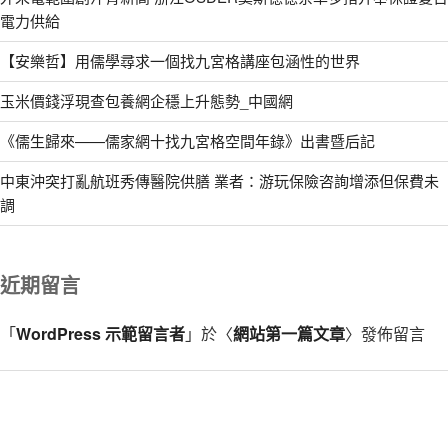
電力供給
【安樂哲】用儒學尋求一個找九宮格講座包涵性的世界
玉米價錢浮現查包養網企穩上升態勢_中國網
《儒生歸來——儒家網十找九宮格空間年錄》出書暨后記
中東沖突打亂航班秀傳醫院供膳 業者：游玩保險咨詢增添但保費未
調
近期留言
「
WordPress 示範留言者
」於〈
網站第一篇文章
〉發佈留言