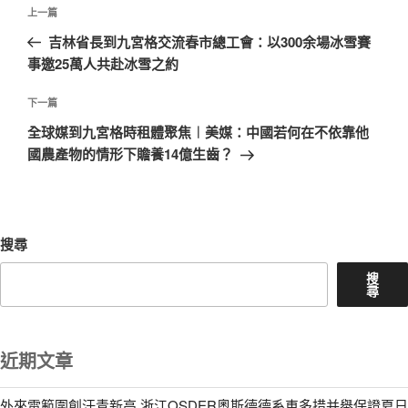
文
上
上一篇
章
一
吉林省長到九宮格交流春市總工會：以300余場冰雪賽
導
篇
事邀25萬人共赴冰雪之約
覽
文
章
下
下一篇
一
全球媒到九宮格時租體聚焦︱美媒：中國若何在不依靠他
篇
國農產物的情形下贍養14億生齒？
文
章
搜尋
搜
尋
近期文章
外來電範圍創汗青新高 浙江OSDER奧斯德德系車多措并舉保證夏日