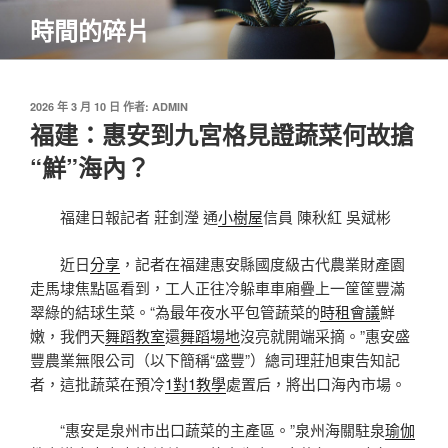
跳
時間的碎片
至
主
要
內
發
2026 年 3 月 10 日
作者:
ADMIN
佈
福建：惠安到九宮格見證蔬菜何故搶
容
於
“鮮”海內？
福建日報記者 莊釗瀅 通
小樹屋
信員 陳秋紅 吳斌彬
近日
分享
，記者在福建惠安縣國度級古代農業財產園
走馬埭焦點區看到，工人正往冷躲車車廂疊上一筐筐豐滿
翠綠的結球生菜。“為最年夜水平包管蔬菜的
時租會議
鮮
嫩，我們天
舞蹈教室
還
舞蹈場地
沒亮就開端采摘。”惠安盛
豐農業無限公司（以下簡稱“盛豐”）總司理莊旭東告知記
者，這批蔬菜在預冷
1對1教學
處置后，將出口海內市場。
“惠安是泉州市出口蔬菜的主產區。”泉州海關駐泉
瑜伽