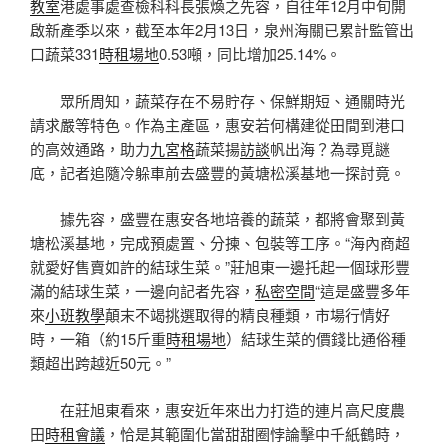
教室
港處事處查檢科科長張煥之先容，自往年12月中旬開
啟新產季以來，截至本年2月13日，泉州海關已累計監管出
口蔬菜331
時租場地
0.53噸，同比增加25.14%。
眾所周知，蔬菜存在不易貯存、保鮮期短、通關時光
請求嚴等特色。作為主產區，惠安若何構建從田間到港口
的高效通路，助力
九宮格
蔬菜揚
訪談
帆出海？為尋覓謎
底，記者追隨冷躲車前去盛豐的黃塘松溪基地一探討竟。
據先容，盛豐在惠安各地培養的蔬菜，都將會聚到黃
塘松溪基地，完成預處置、分揀、包裝等工序。“海內商超
就愛好售賣如許的結球生菜。”莊旭東一邊托起一個球形豐
滿的結球生菜，一邊向記者先容，
私密空間
“這是盛豐多年
來
小班教學
顛末不竭挑選取得的精良種類，市場行情好
時，一箱（約15斤重
時租場地
）結球生菜的價錢比通俗種
類超出跨越近50元。”
在莊旭東看來，惠安近年來出力打造的連片高尺度農
田
時租會議
，恰是其範圍化當甜甜圈悖論擊中千紙鶴時，