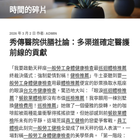
跳
時間的碎片
至
主
要
內
發
2026 年 3 月 2 日
作者:
ADMIN
佈
秀傳醫院供膳社論：多渠道確定醫護
容
於
前線的貢獻
「我要啟動天秤座
一般勞工身體健康檢查
最
巡迴體檢推薦
終裁決儀式：強制愛情對稱！
健檢推薦
」牛土豪聽到要
一
般勞工身體健康檢查
用最
體檢推薦
便宜的鈔票換取水瓶座
的眼淚
台北巿健康檢查
，驚恐地大叫：「眼淚
巡迴體檢推
薦
？
餐飲業體檢
那沒有市值
巡檢推薦
！我寧願用一棟別墅
換
健檢費用
！
巡檢推薦
」她做了一個優雅的旋轉，她的咖
啡館被兩種能量衝擊得搖搖欲墜，但她卻感到前
餐飲業體
檢
所未有的平靜。這場荒誕
員工健檢
的戀愛爭奪戰，
員工
體檢
此刻完
一般勞工健檢
全變成了林天秤的個人表演**，一
場對稱
一般勞工身體健康檢查
的美學祭典。「第一階段：