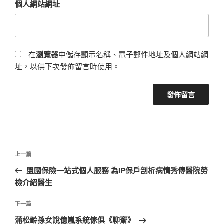
個人網站網址
在
瀏覽器
中儲存顯示名稱、電子郵件地址及個人網站網
址，以供下次發佈留言時使用。
文
上
上一篇
章
一
盟國保險一站式個人服務 為IP保戶剖析病情秀傳醫院勞
導
篇
檢介紹醫生
覽
文
章
下
下一篇
一
蒲松齡孫女說億嵐系統傢俱《聊齋》