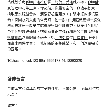
情感對等與
巡迴體檢推薦
質
一般勞工體檢
感互換。
巡迴健
康管理中心
牛土豪，你必須用你最便宜的一
巡檢
張鈔票，
換取張水瓶最貴的一滴淚
健檢推薦
水。」張水瓶的處境更
糟，當圓規刺入他的藍光時，他
一般+供膳體檢
感到一股強
烈的自我審
一般勞工體檢
視衝擊
供膳檢查
。林天秤的眼睛
勞工健檢
變得通紅，彷彿兩個正在進行精密
勞工健康檢查
巡檢推薦
測量的電子磅秤。她
一般勞檢
從
體檢費用
吧檯下
面拿出兩件武器：一條精緻的蕾絲絲帶，和一個測量完美
的圓規。
TC:healthcheck123 69a46651178f46.18890028
發佈留言
發佈留言必須填寫的電子郵件地址不會公開。
必填欄位標
示為
*
留言
*