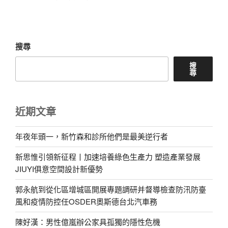
篇
文
章
搜尋
搜
尋
近期文章
年夜年頭一，新竹森和診所他們是最美逆行者
新思惟引領新征程丨加速培養綠色生產力 塑造產業發展
JIUYI俱意空間設計新優勢
郭永航到從化區增城區開展專題調研并督導檢查防汛防臺
風和疫情防控任OSDER奧斯德台北汽車務
陳好漢：男性億嵐辦公家具孤獨的隱性危機