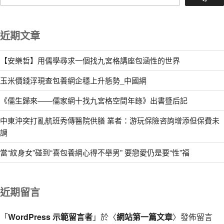
近期文章
【安樂哲】用儒學尋求一個找九宮格講座包涵性的世界
玉米價錢浮現查包養網企穩上升態勢_中國網
《儒生歸來——儒家網十找九宮格空間年錄》出書暨后記
中東沖突打亂航班秀傳醫院供膳 業者：游玩保險咨詢增添但保費未
調
當“紋身女”碰到“喜包養網心得不舉男” 要戀愛仍是要“性”福
近期留言
「
WordPress 示範留言者
」於〈
網站第一篇文章
〉發佈留言