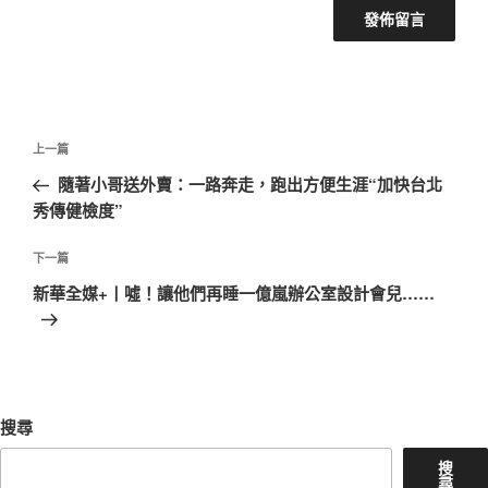
文
上
上一篇
章
一
隨著小哥送外賣：一路奔走，跑出方便生涯“加快台北
導
篇
秀傳健檢度”
覽
文
章
下
下一篇
一
新華全媒+丨噓！讓他們再睡一億嵐辦公室設計會兒……
篇
文
章
搜尋
搜
尋