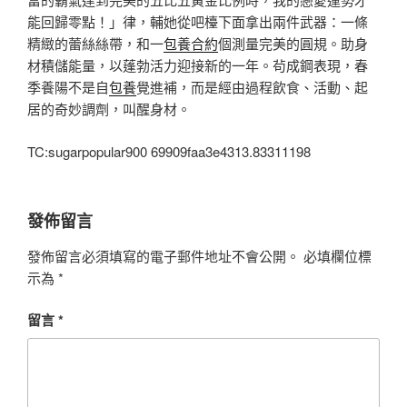
能回歸零點！」律，輔她從吧檯下面拿出兩件武器：一條
精緻的蕾絲絲帶，和一
包養合約
個測量完美的圓規。助身
材積儲能量，以蓬勃活力迎接新的一年。茍成鋼表現，春
季養陽不是自
包養
覺進補，而是經由過程飲食、活動、起
居的奇妙調劑，叫醒身材。
TC:sugarpopular900 69909faa3e4313.83311198
發佈留言
發佈留言必須填寫的電子郵件地址不會公開。
必填欄位標
示為
*
留言
*