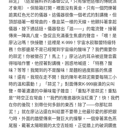
蒜泥」（這是醬料界的基礎公式，只有像他這樣的傳統派
才會用）。保險箱打開，裡面沒有黃金，只有一個閃爍著
詭異紅色光芒的儀器。這儀器很像一個老式的對講機，但
頂部插著一根彎曲的、像韭菜一樣的天線。他顫抖著拿起
儀器，按下通話鈕。儀器發出「滋——」的電流聲，接著
傳來一陣高八度、急促且充滿養生焦慮的聲音。「喂！是
廖沾沾嗎！快接聽！這裡是 K-999！宇宙水餃聯盟特級特
務！你那邊是不是已經聞到宇宙級的酸味了？我們需要你
的蒜泥！你被徵召了！馬上！」廖沾沾的耳朵被這聲音震
得嗡嗡作響，他捏著對講機，困惑地喊道：「特務？酸
味？等等！我聞到的不是酸味！是麵粉過度膨脹的焦慮
味！還有，我現在走不開！我的陳年老蒜泥需要每隔三小
時的溫和震動！」「蒜泥？」對面傳來K-999崩潰的尖叫
聲，帶著濃濃的中藥味電子雜音：「重點不是蒜泥！重點
是**時空正在彎曲！**我們的推進器快沒紅棗了！快！我們
在你的後院！別帶任何多餘的東西！除了——你那缸蒜
泥！」就在廖沾沾還在糾結要不要帶上他最珍愛的那把銀
勺時，外面的牆壁傳來一聲巨大的撞擊。一個穿著黑色燕
尾服、戴著太陽眼鏡的太空吉娃娃，正從牆上的破洞鑽進