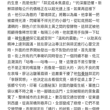
的生意，而是他對**「蒜泥成本焦慮症」**的深層恐懼。新
鮮蒜頭每公斤的價格正在以超光速上漲，如果再這樣下
去，他引以為傲的「靈魂蒜泥」將難以為繼。他拿著一把
被磨得光滑、閃耀著不祥光芒的小銀勺，從缸底撈起一坨
濃稠的、顏色介於灰綠與土黃之間的發酵物。這蒜泥被他
照顧得像稀世珍寶，每隔三小時，他就要用手指彈一下缸
邊，確
包養網
保它能感受到**「溫和的震動」**，以助其在
精神上達到圓滿。就在廖沾沾專注於與蒜泥進行心靈交流
時，外面的世界開始發出一些不對勁的信號。首先是聲
音。街上所有的汽車喇叭同時發出了一個持續不斷、低沉
且潮濕的「咕嚕——咕嚕——」聲。這聲音不是引擎聲，
也不是正常的鳴笛聲，而像是一個巨大的、消化不良的胃
在哀嚎。廖沾沾皺著眉頭，這嚴重干擾了他
包養妹
蒜泥的
「寧靜冥想」。他決定出去看個究竟，順手從桌上拿了一
張髒兮兮的，印著《沾醬秘笈》封面的皺衛生紙，塞進口
袋以備不時之需。他一腳踏出店門，立刻被眼前的景象震
驚了。整條城市的主幹道上，數百個交通信號燈，從東邊
到西邊，從高架橋到巷弄口，全部變成了綠燈。它們不是
交替閃爍，而是固定在「通行」的狀態，同時，每一個燈