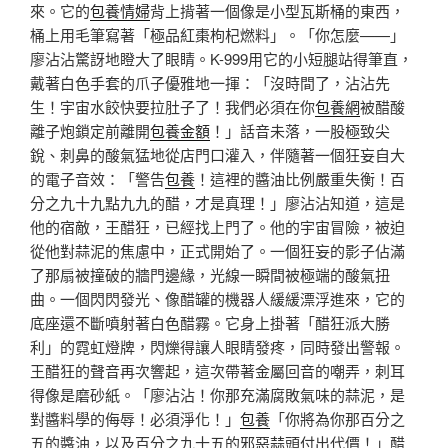
來。它的
包養情婦
背上揹著一個像是小型瓦斯桶的東西，
桶上用毛筆寫著「極品紅棗枸杞燃料」。「你怎麼——」
廖沾沾驚訝地瞪大了眼睛。K-999用它的小短腿站得筆直，
戴著白色手套的爪子優雅地一揮：「沒時間了，沾沾先
生！宇宙水餃快要拉肚子了！我們必須在你
包養網
被醋酸
離子炮鎖定前離開
包養金額
！」話音未落，一股極致尖
銳、刺鼻的酸氣猛地從店門口灌入，伴隨著一個狂妄自大
的電子音效：「警告
包養
！這裡的醬油比例嚴重失衡！百
分之九十九點九九的醋，才是真理！」廖沾沾知道，這是
他的宿敵，王醋狂，已經找上門了。他的宇宙冒險，被迫
從他對蒜泥的焦慮中，正式開始了。一個狂妄的影子佔滿
了那扇被撞破的牆門邊緣，光線一瞬間被極端的酸氣扭
曲。一個閃閃發光、像醋罐的機器人緩緩漂浮進來，它的
底座還不斷噴射著白色醋霧。它身上掛著「醋狂派大勝
利」的霓虹燈牌，閃爍得讓人眼睛發疼，同時發出警報。
王醋狂的聲音再次響起，這次帶著金屬回音的嘲弄，刺耳
得像是磨砂紙。「廖沾沾！你那充滿腐敗氣味的蒜泥，是
對醬料學的侮辱！必須淨化！」
包養
「你將為你那百分之
五的醬油，以及百分之九十五的邪惡蒜頭付出代價！」醋