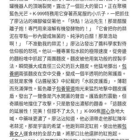
罐機器人的頂端裂開，露出了一個巨大的管口，正在聚積
藍色光芒。K-999特務用它穿著燕尾服的小爪子，一把抓住
了廖沾沾的褲腳催促著他。「快點！沾沾先生！那是醋酸
離子炮！專門用來溶解有機發酵物的！」「它會把你的蒜
泥在零點一秒內變成無菌的、純淨的白醋！那是浩劫
啊！」「不准動我的蒜泥！」廖沾沾發出了醬料學家對待
信仰般的怒吼。他以一種專業包水餃的極限速度，從旁邊
的麵粉堆中抓起了兩團麵皮。麵皮被他用氣功般的捏製手
法，瞬間擴大成直徑三公尺的巨大麵皮。他猛地擲出，
包
養網
兩張麵皮在空中交疊，變成一個半透明的防禦護盾。
這就是家傳《沾醬秘笈》中記載的「水餃皮護盾」，薄韌
而充滿彈性。藍色離子
包養管道
炮光束猛烈地擊中麵皮護
盾，發出了一聲像是汽水開蓋的聲音。護盾劇烈震動，但
奇蹟般地擋住了攻擊，只是散發出濃郁的麵香。「這麵皮
的延展性！完美！但撐不了太久！」K-999焦
甜心
急地大
喊，中藥味更濃了。廖沾沾知道，他必須帶走他那缸陳年
老蒜泥，那是宇宙的希望。他跑到蒜泥缸前，使出他搬
包
養女人
運食材的全部力量，將那口比他還胖的缸抱起。