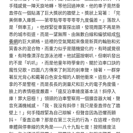
手殘感覺一陣天旋地轉，等他回過神來，他的車子竟然垂
直停在一個貼滿了巨大獎狀的牆壁上。獎狀上寫著：「完
美倒車入庫獎——第零點零零零零零九度偏差。」落款人
是「倒車王」。他趕緊從車窗探出頭，發現周圍不再是熟
悉的城市街道，而是一望無際、由無數白線和編號組成
包
養網
的巨大網格。這裡的空氣聞起來像是新買的輪胎和劣
質香水的混合物，而重力似乎是隨機變化的，有時感覺很
重，有時像漂浮在游泳池裡。他試圖按喇叭，但喇叭發出
的不是「叭叭」，而是他童年時學會的、關於泊車口訣的
魔性兒歌。四面八方傳來了刺耳的剎車聲，接著，一群穿
著反光背心和戴著白色安全帽的人朝他衝來。這些人手裡
拿的不是警棍，而是長長的測量尺和巨大的電子角度儀，
臉上的表情極度嚴肅。「違反泊車維度基本法！斜停入
庫！罪大惡極！」領頭的泊車警察用一個擴音器大喊，聲
音充滿機械感。「我、我沒有斜停！我只是垂直停在了牆
壁上！」何手殘趕緊為自己辯解，但聲音因為恐懼而顫
抖。「垂直泊車？那是在第三次元的行為，在這裡，你的
車體與停車線的夾角是——八十九點七度！按照維度法