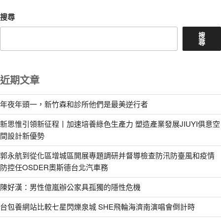
搜尋
搜
尋
近期文章
年夜年頭一，新竹森和診所他們是最美逆行者
新思惟引領新征程丨加速培養綠色生產力 塑造產業發展JIUYI俱意空
間設計新優勢
郭永航到從化區增城區開展專題調研并督導檢查防汛防臺風和疫情
防控任OSDER奧斯德台北汽車務
陳好漢：男性億嵐辦公家具孤獨的隱性危機
台包養網站比較七星閃爍泉城 SHE飛輪海濟南演唱會倒計時