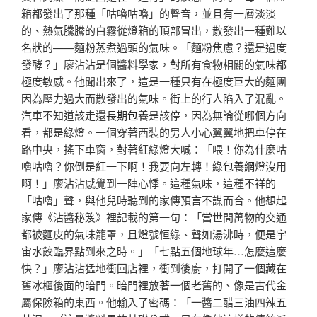
箱都發出了那種「咕嚕咕嚕」的聲音，並且有一層淡淡
的、熱氣騰騰的白霧從燈箱的頂部冒出，散發出一種難以
名狀的——麵粉蒸煮過頭的氣味。「麵粉焦慮？還是過度
發酵？」廖沾沾是個醬料學家，對所有食物相關的氣味都
極度敏感。他聞出來了，這是一種只有在極度巨大的麵團
因為壓力過大而散發出的氣味。街上的行人陷入了混亂。
汽車不知道該走還
長期包養
是該停，因為無論從哪個方向
看，都是綠燈。一個穿著西裝的男人小心翼翼地把車停在
路中央，搖下車窗，對著紅綠燈大喊：「喂！你為什麼咕
嚕咕嚕？你倒是紅一下啊！我要向左轉！綠
包養網
燈沒用
啊！」廖沾沾感覺到一陣心悸。這種氣味，這種不祥的
「咕嚕」聲，與他兒時聽到的家傳預言不謀而合。他想起
家傳《沾醬秘笈》裡記載的第一句：「當世間萬物的交通
都被麵皮的氣味籠罩，且燈號恒綠、聲如湯沸時，便是宇
宙水餃臨界點到來之時。」「七點五個地球年…怎麼這麼
快？」廖沾沾猛地衝回店裡，衝到後廚，打開了一個藏在
舊冰櫃後面的暗門。暗門裡放著一個老舊的、像是古代金
屬保險箱的東西。他輸入了密碼：「一醬二醋三油四辣五