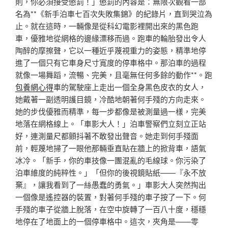
則，你必須接受懲罰！」懲罰的內容是：無限次觀看一部
名為**《新手泊車七百次失敗集錦》的紀錄片，直到哭泣為
止。就在這時，一輛像是從科幻電影裡開出來的黑色跑
車，優雅地從網格的邊緣漂移而過。跑車的輪胎發出令人
陶醉的摩擦聲，它以一種近乎蔑視重力的姿態，精準地停
進了一個只有它車身尺寸寬度的停車格中。那泊車的過程
就像一場舞蹈，流暢、完美，且毫無任何多餘的動作**。跑
包養網心得
車的駕駛座上走出一個全身黑色皮衣的女人，
她戴著一副透明護目鏡，冷酷地朝著何手殘的方向走來。
她的步伐優雅而精準，每一步都像是被測量過一樣，完美
地落在網格線上。「車影大人！」泊車警察們立刻立正站
好，連測量尺都顫抖著不敢發出聲音。她走到何手殘面
前，輕蔑地掃了一眼他那輛垂直貼在牆上的掀背車，語氣
冰冷。「新手，你的車技像一團混亂的毛線球。你污染了
泊車維度的純粹性。」「但你的後視鏡貼紙——『永不放
棄』，讓我看到了一絲愚蠢的勇氣。」車影大人突然掏出
一個像是遙控器的裝置，對著何手殘的車子按了一下。何
手殘的車子從牆上脫落，在空中旋轉了一百八十度，穩穩
地停在了地面上的一個停車格中。這次，夾角是——零