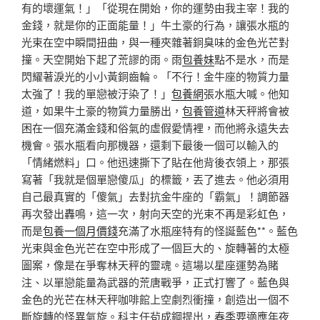
有的壞運氣！」「從現在開始，你的運勢由我主宰！我的
金錢，就是你的正面能量！」牛土豪的行為，讓張水瓶的
光束在空中瞬間扭曲，與一種夾雜著銅臭味的金色光芒對
撞。天空開始下起了荒謬的雨。雨
包養妹
點不是水，而是
閃耀著淚光的小小黃銅齒輪。「不行！金牛座的物質力量
太強了！我的單戀被汙染了！」
包養網
張水瓶大喊。他知
道，如果牛土豪的物質力量勝出，
包養管道
林天秤將會被
困在一個充滿金錢和俗氣的虛假愛情裡，而他將永遠失去
機會。張水瓶看向那機器，還剩下最後一個可以輸入的
「情緒燃料」口。他迅速撕下了貼在他背後衣領上，那張
寫著「我就是個單戀傻瓜」的標籤，丟了進去。他必須用
自己最真實的「傻氣」去對抗金牛座的「霸氣」！調節器
再次發出轟鳴，這一次，射向天空的光束不再是彩虹色，
而是
包養一個月價錢
充滿了水瓶座特有的怪誕藍色**。藍色
光束與金色光芒在空中形成了一個巨大的、旋轉著的太極
圖案，像是在爭奪林天秤的靈魂。這場以星座運勢為賭
注、以單戀能量為武器的荒唐戰爭，正式打響了。藍色與
金色的光芒在林天秤咖啡館上空劇烈衝撞，創造出一個不
斷旋轉的怪異氣旋。科主任茍成鋼提出，春季要適應年夜