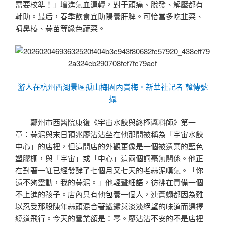
需要校準！」增進氣血運轉，對于頭痛、脫發、解壓都有
輔助。最后，春季飲食宜助陽養肝脾。可恰當多吃韭菜、
噴鼻椿、蒜苗等綠色蔬菜。
游人在杭州西湖景區孤山梅園內賞梅。新華社記者 韓傳號
攝
鄭州市西醫院康復《宇宙水餃與終極醬料師》第一
章：蒜泥與末日預兆廖沾沾坐在他那間被稱為「宇宙水餃
中心」的店裡，但這間店的外觀更像是一個被遺棄的藍色
塑膠棚，與「宇宙」或「中心」這兩個詞毫無關係。他正
在對著一缸已經發酵了七個月又七天的老蒜泥嘆氣。「你
還不夠靈動，我的蒜泥。」他輕聲細語，彷彿在責備一個
不上進的孩子。店內只有他
包養
一個人，連蒼蠅都因為難
以忍受那股陳年蒜頭混合著鐵鏽與淡淡絕望的味道而選擇
繞道飛行。今天的營業額是：零。廖沾沾不安的不是店裡