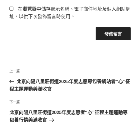
在
瀏覽器
中儲存顯示名稱、電子郵件地址及個人網站網
址，以供下次發佈留言時使用。
文
上
上一篇
章
一
北京向陽八里莊街道2025年度志愿專包養網站者“心”征
導
篇
程主題運動美滿收官
覽
文
章
下
下一篇
一
北京向陽八里莊街道2025年度志愿者“心”征程主題運動專
篇
包養行情美滿收官
文
章