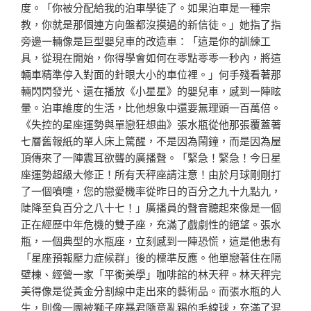
度。「你被分配給我的泊車學徒了。如果泊車是一種宗
教，你就是那個連方向盤都沒摸過的新信徒。」她指了指
旁邊一輛像是巨型嬰兒車的改造車：「這是你的訓練工
具，從現在開始，你得學會如何在零點零零一秒內，將這
輛車精準停入對面的針眼大小的車位裡。」何手殘看著那
輛閃閃發光、還在播放《小星星》的嬰兒車，感到一陣眩
暈。泊車維度的生活，比他想象中還要無理頭一百萬倍。
《失控的星座運勢與單戀狂想曲》張水瓶從他那張覆蓋著
七層舊報紙的單人床上驚醒，不是因為鬧鐘，而是因為屋
頂傳來了一陣震耳欲聾的廣播聲。「緊急！緊急！今日星
座運勢超級大修正！所有天秤座請注意！由於月球剛剛打
了一個噴嚏，您的戀愛機率從昨日的百分之九十九點九，
陡降至負百分之八十七！」廣播員的聲音聽起來像是一個
正在經歷中年危機的雙子座，充滿了戲劇性的絕望。張水
瓶，一個典型的水瓶座，立刻感到一陣恐慌，這是他患有
「星座預報壓力症候群」後的標準反應。他單戀著住在隔
壁棟、經營一家「平衡美學」咖啡館的林天秤。林天秤完
美得像是從黃金分割線中走出來的藝術品。而張水瓶的人
生，則像一團被獅子座暴君隨意亂踢的毛線球，充滿了混