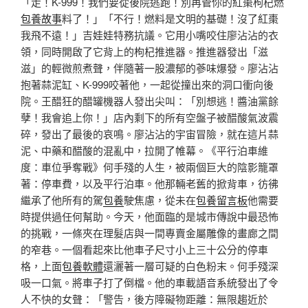
「走！K-999！我們要從後院逃跑！別再管你的紅棗枸杞燃
包養故事
料了！」「不行！燃料是文明的基礎！沒了紅棗
我飛不遠！」吉娃娃特務抗議。它用小嘴咬住廖沾沾的衣
領，同時開啟了它背上的枸杞推進器。推進器發出「滋
滋」的輕微煎煮聲，伴隨著一股濃郁的蔘味爆發。廖沾沾
抱著蒜泥缸、K-999咬著他，一起從撞出來的洞口衝向後
院。王醋狂的醋罐機器人發出尖叫：「別想逃！醬油黨餘
孽！我會追上你！」店內剩下的所有空盤子被醋酸氣波震
碎，發出了最後的哀鳴。廖沾沾的宇宙冒險，就在這片蒜
泥、中藥和醋酸的混亂中，拉開了帷幕。《平行泊車維
度：車位爭奪戰》何手殘的人生，被兩個巨大的陰影籠罩
著：停車費，以及平行泊車。他那輛老舊的掀背車，彷彿
繼承了他所有的駕
包養
駛焦慮，從未在
包養留言板
他需要
時提供過任何幫助。今天，他面臨的是城市傳說中最恐怖
的挑戰，一條夾在理髮店與一間專賣金屬雕像的畫廊之間
的窄巷。一個看起來比他車子尺寸小上三十公分的停車
格，上面
包養軟體
還灑著一層可疑的白色粉末。何手殘深
吸一口氣。將車子打了倒檔。他的車載語音系統發出了令
人不快的女聲：「警告，後方障礙物距離：無限趨近於