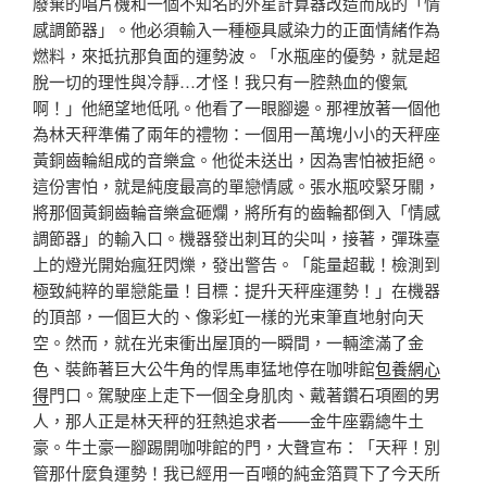
廢棄的唱片機和一個不知名的外星計算器改造而成的「情
感調節器」。他必須輸入一種極具感染力的正面情緒作為
燃料，來抵抗那負面的運勢波。「水瓶座的優勢，就是超
脫一切的理性與冷靜…才怪！我只有一腔熱血的傻氣
啊！」他絕望地低吼。他看了一眼腳邊。那裡放著一個他
為林天秤準備了兩年的禮物：一個用一萬塊小小的天秤座
黃銅齒輪組成的音樂盒。他從未送出，因為害怕被拒絕。
這份害怕，就是純度最高的單戀情感。張水瓶咬緊牙關，
將那個黃銅齒輪音樂盒砸爛，將所有的齒輪都倒入「情感
調節器」的輸入口。機器發出刺耳的尖叫，接著，彈珠臺
上的燈光開始瘋狂閃爍，發出警告。「能量超載！檢測到
極致純粹的單戀能量！目標：提升天秤座運勢！」在機器
的頂部，一個巨大的、像彩虹一樣的光束筆直地射向天
空。然而，就在光束衝出屋頂的一瞬間，一輛塗滿了金
色、裝飾著巨大公牛角的悍馬車猛地停在咖啡館
包養網心
得
門口。駕駛座上走下一個全身肌肉、戴著鑽石項圈的男
人，那人正是林天秤的狂熱追求者——金牛座霸總牛土
豪。牛土豪一腳踢開咖啡館的門，大聲宣布：「天秤！別
管那什麼負運勢！我已經用一百噸的純金箔買下了今天所