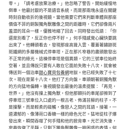
零。」「請考慮放棄治療。」他忽略了警告，開始緩慢地
倒車。他最討厭的不是語音系統，而是那兩塊永遠在關鍵
時刻自動收折的後視鏡。當他需要它們來判斷車體與那座
價值不菲的銅製獨角獸雕像之間的距離時，它們卻像兩片
羞澀的耳朵一樣，優雅地縮了回去。同時發出低語：「你
還是別看了，反正你也停不好。」何手殘感覺心臟快要跳
出來了。他轉頭看去，發現那座高聳入雲、覆蓋著鏽跡斑
斑鐵網的多層機械式停車塔，正在那片窄巷的盡頭散發出
不正常的綠光。這棟停車塔是個異類，它的三號車位始終
空著，並且傳說只要有人敢在它面前失敗十八次，就會被
傳送到一個泊車
甜心寶貝包養網
地獄。他已經失敗了十七
次。現在是第十八次。他打了方向盤，車頭朝著銅獨角獸
的方向猛地偏轉。後視鏡發出最後的溫柔提醒：「再見，
世界。」他沒有撞上獨角獸，但他那顫抖的車尾卻擦到了
停車塔三號車位入口處的一根古老、佈滿苔蘚的柱子。不
是撞擊，而是輕柔的碰觸，像戀人之間的耳語。接著，一
道濃郁的、像薄荷口香糖一樣的綠色光芒。猛地從柱子爆
發出來，瞬間吞噬了何手殘和他的掀背車。光芒消失後，
窄巷恢復了平靜，只剩下獨角獸雕像一臉困惑的表情。何