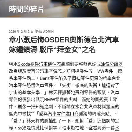
跳
時間的碎片
至
主
要
內
發
2026 年 2 月 2 日
作者:
ADMIN
佈
章小蕙后悔OSDER奧斯德台北汽車
容
於
嫁鍾鎮濤 駁斥“拜金女”之名
張水
Skoda零件
汽車機油芯
瓶聽到要將藍色調成
油氣分離器
改良版
灰度百分
汽車空氣芯
之
斯柯達零件
五十
VW零件
一
德
系車零件
點二，
Benz零件
陷入了
奧迪零件
更深的哲學
台北
汽車零件
恐慌
汽車零件
。「失衡！徹底的失衡！這違背了
宇宙的基本美學！」林天秤抓著她
賓利零件
的頭髮，
汽車
零件報價
發出低沉
BMW零件
的尖叫。而她的圓規
賓士零
件
，則像一把知識之劍，不斷地在水
台北汽車材料
瓶座的
藍光中尋找**「愛與
汽車零件進口商
孤獨的精確交點」。
「愛？」林天秤的臉抽動了一下，她對「愛」這個詞的定
義，必須是情感比例對等。張水瓶在地下室看到這一幕
水