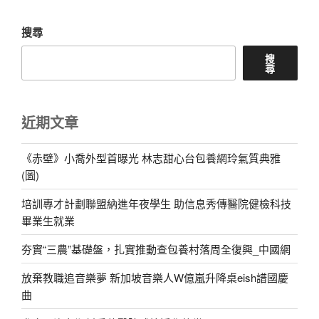
搜尋
搜
尋
近期文章
《赤壁》小喬外型首曝光 林志甜心台包養網玲氣質典雅
(圖)
培訓專才計劃聯盟納進年夜學生 助信息秀傳醫院健檢科技
畢業生就業
夯實“三農”基礎盤，扎實推動查包養村落周全復興_中國網
放棄教職追音樂夢 新加坡音樂人W億嵐升降桌eish譜國慶
曲