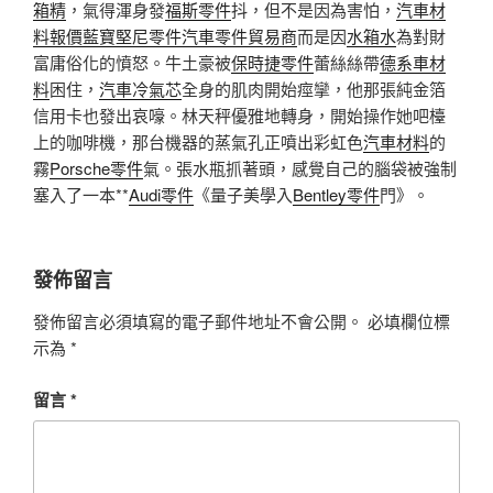
箱精
，氣得渾身發
福斯零件
抖，但不是因為害怕，
汽車材
料報價
藍寶堅尼零件
汽車零件貿易商
而是因
水箱水
為對財
富庸俗化的憤怒。牛土豪被
保時捷零件
蕾絲絲帶
德系車材
料
困住，
汽車冷氣芯
全身的肌肉開始痙攣，他那張純金箔
信用卡也發出哀嚎。林天秤優雅地轉身，開始操作她吧檯
上的咖啡機，那台機器的蒸氣孔正噴出彩虹色
汽車材料
的
霧
Porsche零件
氣。張水瓶抓著頭，感覺自己的腦袋被強制
塞入了一本**
Audi零件
《量子美學入
Bentley零件
門》。
發佈留言
發佈留言必須填寫的電子郵件地址不會公開。
必填欄位標
示為
*
留言
*