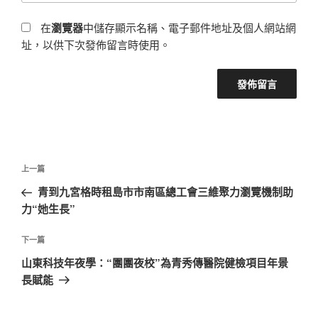
在
瀏覽器
中儲存顯示名稱、電子郵件地址及個人網站網
址，以供下次發佈留言時使用。
文
上
上一篇
章
一
青到九宮格時租島市市南區總工會三維聚力瀏覽機制助
導
篇
力“她生長”
覽
文
章
下
下一篇
一
山東科技年夜學：“團團夜校”為青秀傳醫院健檢項目年景
篇
長賦能
文
章