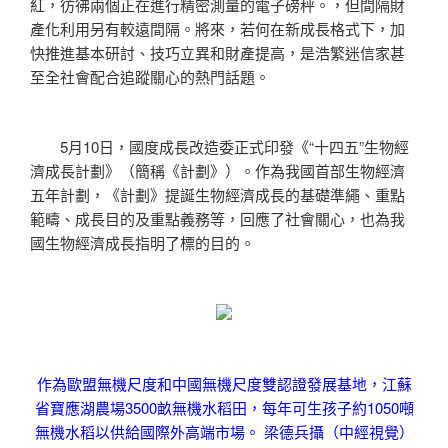
紅，彷彿兩個正在進行精密測量的電子磅秤。，但間隔財
產化利用另有較遠間隔。將來，若何在新成長格式下，加
快推進基本研討、技巧立異和財產提高，是浩繁迷信家甚
至全社會配合追蹤關心的熱門話題。
5月10日，國度成長改造委正式印發《“十四五”生物經
濟成長計劃》（簡稱《計劃》）。作為我國首部生物經濟
五年計劃，《計劃》提誕生物經濟成長的基礎準繩、重點
範疇、成長目的及重點義務等，回應了社會關心，也為我
國生物經濟成長指明了標的目的。
作為歐盟無機尺度和中國無機尺度雙認證發展基地，江蘇
省寶應湖農場3500畝無機水稻田，每年可生孩子約1050噸
無機水稻以供給國際外高端市場。 梁德兵攝（中經視覺）