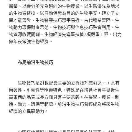
醫藥、以養分多元為趨向的生物農業、以生態優先為請求
的生物資替換、以自動保證為目的的生物平安，確立了立
異才能晉陞、生物醫藥技巧惠平易近、古代種業晉陞、生
物動力環保財產示范、生物技巧與信息技巧融會利用、生
物質源收藏開闢、生物經濟先導區扶植7項嚴重工程，出力
做年夜做強生物經濟。
布局前沿生物技巧
生物技巧是21世紀最主要的立異技巧集群之一，具有
衝破性、引領性等明顯特色，特殊是在增進社會平易近生
高東西的品質成長方面具有主要意義。在醫學、農業、制
造、動力、環保等範疇，前沿生物技巧曾經成為將來生物
經濟的立異驅動力。
中國迷信院科技增進成長局副局長許航表現，《計