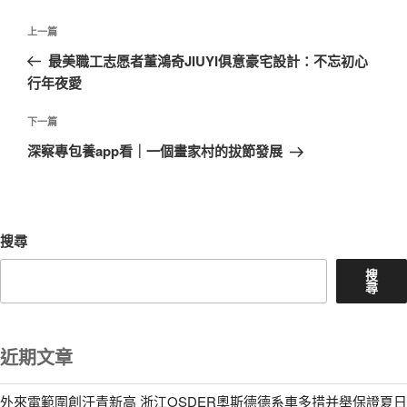
文
上
上一篇
章
一
最美職工志愿者董鴻奇JIUYI俱意豪宅設計：不忘初心
導
篇
行年夜愛
覽
文
章
下
下一篇
一
深察專包養app看｜一個畫家村的拔節發展
篇
文
章
搜尋
搜
尋
近期文章
外來電範圍創汗青新高 浙江OSDER奧斯德德系車多措并舉保證夏日