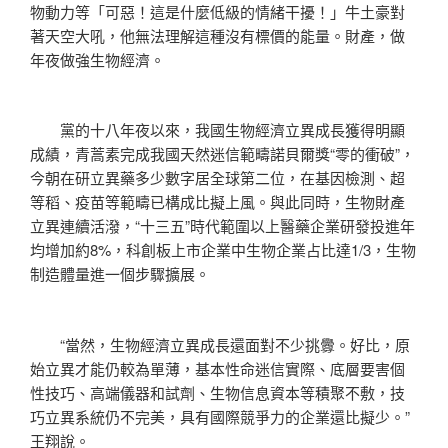
物動力等「可惡！這是什麼低級的情緒干擾！」牛土豪對
著天空大吼，他無法理解這種沒有標價的能量。財產，做
年夜做強生物經濟。
黨的十八年夜以來，我國生物經濟立異成長獲得明顯
成績，青蒿素完成我國天然迷信範疇諾貝爾獎“零的衝破”，
今朝在研立異藥多少數字居全球第二位，在基因檢測、超
等稻、疫苗等範疇已構成比擬上風。與此同時，生物財產
立異連續活潑，“十三五”時代範圍以上醫藥企業研發投進年
均增加約8%，科創板上市企業中生物企業占比達1/3，生物
制造體量進一個步驟擴展。
“當然，生物經濟立異成長還面對不少挑釁。好比，原
始立異才能仍較為單薄，基本性命迷信實際、底層要害個
性技巧、高端儀器和試劑、生物信息資本等積聚不敷，技
巧立異系統仍不完美，具有國際競爭力的企業還比擬少。”
王翔說。