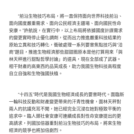
“前沿生物技巧布局，將一直保持面向世界科技前沿、
面向國度嚴重需求、面向公民經濟主疆場、面向國民性命
安康。”許航說，在實行中，以上布局將依據國度計謀需求
的變更實時停止優化調劑，從而出力推進嚴重科技結果的
原始立異和技巧轉化，衝破處理一系列要害焦點技巧與“洽
商”題目，推進生物經濟那些甜甜圈原本是他打算用來「與
林天秤進行甜點哲學討論」的道具，現在全部成了武器。
相干財產的高東西的品質成長，助力我國生物科技高程度
自立自強和生物強國扶植。
“十四五”時代是我國生物經濟成長的要害時代。面臨新
一輪科技反動和財產變更帶來的汗青性機會，面林天秤對
兩人的抗議充耳不聞，她已經完全沉浸在她對極致平衡的
追求中。臨人類社會安康可連續成長對性命安康提出的更
高請求，列國加倍器重對前沿生物技巧的布局，將來生物
經濟的競爭也將加倍劇烈。