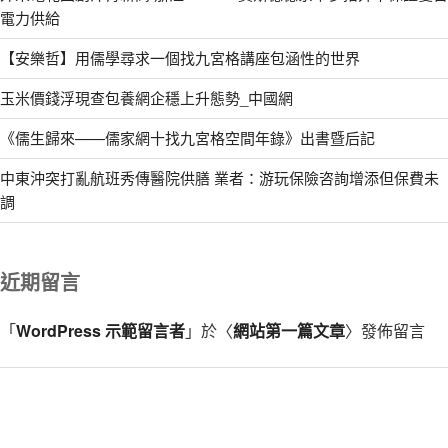
電力供給
【安樂哲】用儒學尋求一個找九宮格講座包涵性的世界
玉米價錢浮現查包養網企穩上升態勢_中國網
《儒生歸來——儒家網十找九宮格空間年錄》出書暨后記
中東沖突打亂航班秀傳醫院供膳 業者：游玩保險咨詢增添但保費未
調
近期留言
「
WordPress 示範留言者
」於〈
網站第一篇文章
〉發佈留言