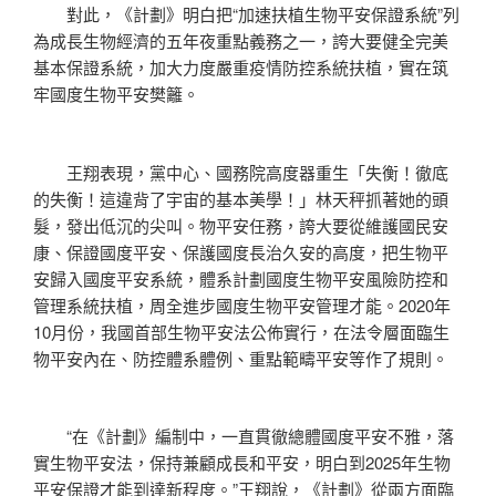
對此，《計劃》明白把“加速扶植生物平安保證系統”列
為成長生物經濟的五年夜重點義務之一，誇大要健全完美
基本保證系統，加大力度嚴重疫情防控系統扶植，實在筑
牢國度生物平安樊籬。
王翔表現，黨中心、國務院高度器重生「失衡！徹底
的失衡！這違背了宇宙的基本美學！」林天秤抓著她的頭
髮，發出低沉的尖叫。物平安任務，誇大要從維護國民安
康、保證國度平安、保護國度長治久安的高度，把生物平
安歸入國度平安系統，體系計劃國度生物平安風險防控和
管理系統扶植，周全進步國度生物平安管理才能。2020年
10月份，我國首部生物平安法公佈實行，在法令層面臨生
物平安內在、防控體系體例、重點範疇平安等作了規則。
“在《計劃》編制中，一直貫徹總體國度平安不雅，落
實生物平安法，保持兼顧成長和平安，明白到2025年生物
平安保證才能到達新程度。”王翔說，《計劃》從兩方面臨