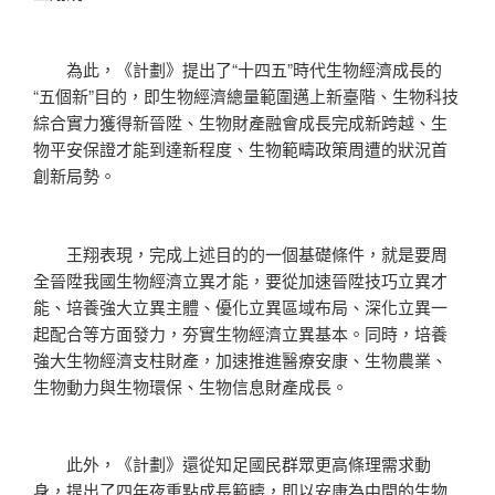
為此，《計劃》提出了“十四五”時代生物經濟成長的
“五個新”目的，即生物經濟總量範圍邁上新臺階、生物科技
綜合實力獲得新晉陞、生物財產融會成長完成新跨越、生
物平安保證才能到達新程度、生物範疇政策周遭的狀況首
創新局勢。
王翔表現，完成上述目的的一個基礎條件，就是要周
全晉陞我國生物經濟立異才能，要從加速晉陞技巧立異才
能、培養強大立異主體、優化立異區域布局、深化立異一
起配合等方面發力，夯實生物經濟立異基本。同時，培養
強大生物經濟支柱財產，加速推進醫療安康、生物農業、
生物動力與生物環保、生物信息財產成長。
此外，《計劃》還從知足國民群眾更高條理需求動
身，提出了四年夜重點成長範疇，即以安康為中間的生物