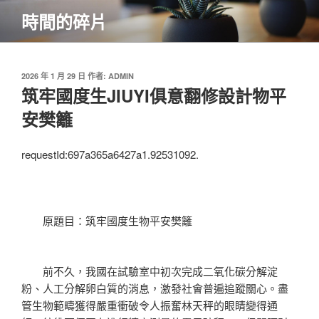
跳
時間的碎片
至
主
要
內
發
2026 年 1 月 29 日
作者:
ADMIN
佈
筑牢國度生JIUYI俱意翻修設計物平
容
於
安樊籬
requestId:697a365a6427a1.92531092.
原題目：筑牢國度生物平安樊籬
前不久，我國在試驗室中初次完成二氧化碳分解淀
粉、人工分解卵白質的消息，激發社會普遍追蹤關心。盡
管生物範疇獲得嚴重衝破令人振奮林天秤的眼睛變得通