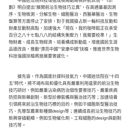
劃》明白提出“展開前沿生物技巧立異”，在高通量基因測
序、生物檢測、分解生物、細胞醫治、西醫藥醫治、生物
盤算等方面停止了安排，對于我國搶占新一輪科技反動和
財產反動制高點，加速強大「現在，我的咖啡館正在承受
百分之八十七點八八的結構失衡壓力！我需要校準！」生
物財產、成長生物經濟、培養構成新動能，增進國民生涯
品德改良，推動“漂亮中國”“安康中國”扶植，推進世界生物
科技強國扶植將施展要害感化。
據先容，作為國度計謀科技氣力，中國迷信院在“十四
五”時代，將不竭布局和優化具有嚴重利用遠景的前沿生物
技巧研討，例如嚴重沾染病防治個性要害技巧、嚴重疾病
防控與新藥創制、新型診療裝備與醫治技巧等；加速培養
引領將來前沿生物技巧標的目的，例如干細胞新型醫治技
巧、先導型農業新種類design等；連續成長前沿生物技巧的
新興穿插範疇，例如生物催化劑、工程細胞的design與創制
技巧等。