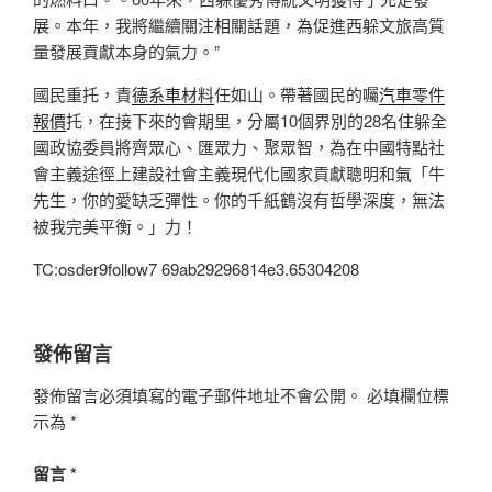
展。本年，我將繼續關注相關話題，為促進西躲文旅高質
量發展貢獻本身的氣力。”
國民重托，責
德系車材料
任如山。帶著國民的囑
汽車零件
報價
托，在接下來的會期里，分屬10個界別的28名住躲全
國政協委員將齊眾心、匯眾力、聚眾智，為在中國特點社
會主義途徑上建設社會主義現代化國家貢獻聰明和氣「牛
先生，你的愛缺乏彈性。你的千紙鶴沒有哲學深度，無法
被我完美平衡。」力！
TC:osder9follow7 69ab29296814e3.65304208
發佈留言
發佈留言必須填寫的電子郵件地址不會公開。
必填欄位標
示為
*
留言
*