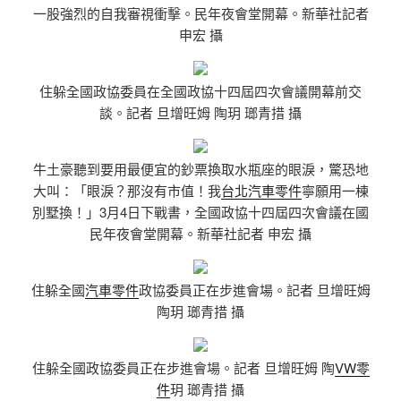
一股強烈的自我審視衝擊。民年夜會堂開幕。新華社記者
申宏 攝
住躲全國政協委員在全國政協十四屆四次會議開幕前交
談。記者 旦增旺姆 陶玥 瑯青措 攝
牛土豪聽到要用最便宜的鈔票換取水瓶座的眼淚，驚恐地
大叫：「眼淚？那沒有市值！我
台北汽車零件
寧願用一棟
別墅換！」3月4日下戰書，全國政協十四屆四次會議在國
民年夜會堂開幕。新華社記者 申宏 攝
住躲全國
汽車零件
政協委員正在步進會場。記者 旦增旺姆
陶玥 瑯青措 攝
住躲全國政協委員正在步進會場。記者 旦增旺姆 陶
VW零
件
玥 瑯青措 攝