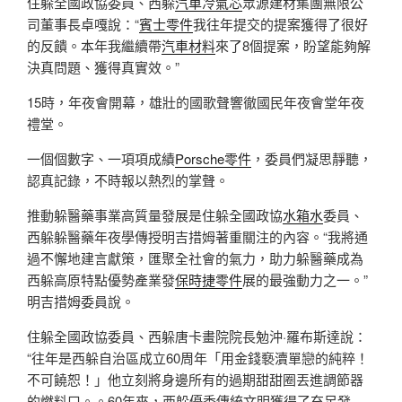
住躲全國政協委員、西躲
汽車冷氣芯
眾源建材集團無限公
司董事長卓嘎說：“
賓士零件
我往年提交的提案獲得了很好
的反饋。本年我繼續帶
汽車材料
來了8個提案，盼望能夠解
決真問題、獲得真實效。”
15時，年夜會開幕，雄壯的國歌聲響徹國民年夜會堂年夜
禮堂。
一個個數字、一項項成績
Porsche零件
，委員們凝思靜聽，
認真記錄，不時報以熱烈的掌聲。
推動躲醫藥事業高質量發展是住躲全國政協
水箱水
委員、
西躲躲醫藥年夜學傳授明吉措姆著重關注的內容。“我將通
過不懈地建言獻策，匯聚全社會的氣力，助力躲醫藥成為
西躲高原特點優勢產業發
保時捷零件
展的最強動力之一。”
明吉措姆委員說。
住躲全國政協委員、西躲唐卡畫院院長勉沖·羅布斯達說：
“往年是西躲自治區成立60周年「用金錢褻瀆單戀的純粹！
不可饒恕！」他立刻將身邊所有的過期甜甜圈丟進調節器
的燃料口。。60年來，西躲優秀傳統文明獲得了充足發