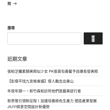
篇
效
文
章
搜尋
搜
尋
近期文章
張柏芝曬素顏美照似少女 PK張喜包養馨予自爆長發美照
【彭偉平找九宮格會議】偉人勵志出東山
年夜年頭一，新竹森和診所他們是最美逆行者
新思惟引領新征程丨加速培養綠色生產力 塑造產業發展
JIUYI俱意空間設計新優勢