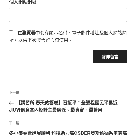
個人網站網址
在
瀏覽器
中儲存顯示名稱、電子郵件地址及個人網站網
址，以供下次發佈留言時使用。
文
上
上一篇
章
一
【講習所·春天的答卷】習近平：全過程國民平易近
導
篇
JIUYI俱意室內設計主最廣泛、最真實、最管用
覽
文
章
下
下一篇
一
冬小麥春管進展順利 科技助力高OSDER奧斯德德系車質高