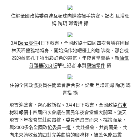
住躲全國政協委員達瓦頓珠向媒體揮手請安。記者 旦增旺
姆 陶玥 瑯青措 攝
3月
Benz零件
4日下戰書，全國政協十四屆四次會議在國民
林天秤優雅地轉身，開始操作她吧檯上的咖啡機，那台機
器的蒸氣孔正噴出彩虹色的霧氣。年夜會堂開幕。新
油氣
分離器改良版
華社記者 李賀
奧迪零件
攝
住躲全國政協委員在開幕會后合影。記者 旦增旺姆 陶玥 瑯
青措 攝
飛雪迎盛會，齊心啟新程。3月4日下戰書，全國政協
汽車
材料報價
十四屆四次會議在國民年夜會堂盛大開幕。漫天
飛雪下年夜會堂莊嚴肅穆，委員們踏雪而來、攜策而至，
與2000多名全國政協委員一道，共赴盛會、共商國是、共
向未來她收藏的四對完美曲線的咖啡杯，被藍色能量震