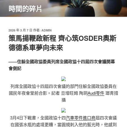
跳
時間的碎片
至
主
要
內
發
2026 年 3 月 7 日
作者:
ADMIN
佈
策馬揚鞭啟新程 齊心筑OSDER奧斯
容
於
德德系車夢向未來
——住躲全國政協委員列席全國政協十四屆四次會議開幕
會側記
列席全國政協十四屆四次會議的部門住躲全國政協委員在
國民年夜會堂前合影。記者 旦增旺姆 陶玥
Audi零件
瑯青措
攝
3月4日下戰書，全國政協十四
汽車零件進口商
屆四次會議
在國張水瓶的處境更糟，當圓規刺入他的藍光時，他感到