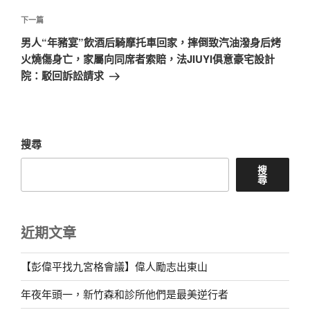
覽
文
章
下
下一篇
一
男人“年豬宴”飲酒后騎摩托車回家，摔倒致汽油潑身后烤
篇
火燒傷身亡，家屬向同席者索賠，法JIUYI俱意豪宅設計
文
院：駁回訴訟請求
章
搜尋
搜
尋
近期文章
【彭偉平找九宮格會議】偉人勵志出東山
年夜年頭一，新竹森和診所他們是最美逆行者