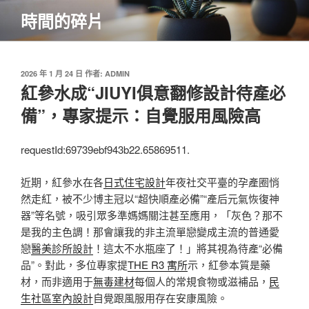
跳
時間的碎片
至
主
要
內
發
2026 年 1 月 24 日
作者:
ADMIN
佈
紅參水成“JIUYI俱意翻修設計待產必
容
於
備”，專家提示：自覺服用風險高
requestId:69739ebf943b22.65869511.
近期，紅參水在各
日式住宅設計
年夜社交平臺的孕產圈悄
然走紅，被不少博主冠以“超快順產必備”“產后元氣恢復神
器”等名號，吸引眾多準媽媽關注甚至應用，「灰色？那不
是我的主色調！那會讓我的非主流單戀變成主流的普通愛
戀
醫美診所設計
！這太不水瓶座了！」將其視為待產“必備
品”。對此，多位專家提
THE R3 寓所
示，紅參本質是藥
材，而非適用于
無毒建材
每個人的常規食物或滋補品，
民
生社區室內設計
自覺跟風服用存在安康風險。