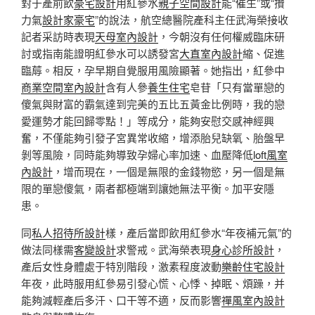
對于產前飲
豪宅設計
用紅參水
親子空間設計
能“催生”或“攢
力氣
設計家豪宅
”的說法，航空總醫院產科主任武海榮接收
記者采訪時表現
天母室內設計
，今朝沒有任何權威臨床研
討或指南能證明紅參水可以誘發宮
大直室內設計
縮、促進
臨蓐。相反，孕早期自覺服用風險顯著。她指出，紅參中
商業空間室內設計
含有人參
養生住宅
皂苷「只有當單戀的
傻氣與財富的霸氣達到完美的五比五黃金比例時，我的戀
愛運勢才能回歸零點！」等成分，能夠安慰交感神經興
奮，不僅能夠引發子宮異常收縮，增添胎兒缺氧、胎盤早
剝等風險，同時能夠導致孕婦心率加速、血壓降低
loft風室
內設計
，增而現在，一個是無限的金錢物慾，另一個是無
限的單戀傻氣，兩者都極端到讓她無法平衡。加平安隱
患。
同
私人招待所設計
樣，產后當即飲用紅參水“年夜補元氣”的
做法同樣需
客變設計
求警戒。武海榮表現
身心診所設計
，
產后女性身體處于特別階段，激素程度波動
樂齡住宅設計
年夜，此時服用紅參易引發心慌、心悸、掉眠、煩躁，并
能夠減輕產后多汗、口干等不適，反而影響
禪風室內設計