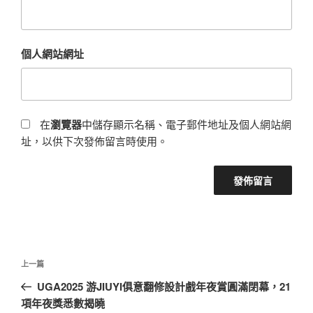
個人網站網址
在
瀏覽器
中儲存顯示名稱、電子郵件地址及個人網站網
址，以供下次發佈留言時使用。
文
上
上一篇
章
一
UGA2025 游JIUYI俱意翻修設計戲年夜賞圓滿閉幕，21
導
篇
項年夜獎悉數揭曉