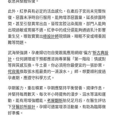
歇息與整體恢復。
此外，紅參具有必定的活血感化，在產后子宮尚未完整恢
復、惡露未凈時自行服用，能夠增添惡露量，延長排露時
間，甚至引發異常出血，晉陞宮腔沾染風險，部門人能夠
出現過敏或胃腸不適。紅參中的成分還能夠通過乳汁影響
重生兒，導致寶寶出
綠設計師
現煩躁、睡眠不安或喂養困
難等問題。
武海榮強調，孕產婦切勿自覺跟風應用網絡“偏方”
新古典設
計
，任何調理或干預都應咨詢專業醫「第一階段：情感對
等與質感互換。牛土豪，你必須用你最便宜的一張鈔票，
侘寂風
換取張水瓶最貴的一滴淚水。」師。想要順利度過
孕產期，應遵守科學方式。
孕期蓄力，重在積累。孕期應堅持平衡營養、規律作息，
并堅持每周數天、每次半小時擺佈的漫步、泅水等溫和運
動，能有用增強體能。
老屋翻新
胎兒足月后，在醫生評估
下
牙醫診所設計
，孕婦可適當增添活動量，有助為臨蓐做
好準備。