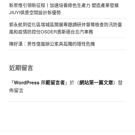
新思惟引領新征程丨加速培養綠色生產力 塑造產業發展
JIUYI俱意空間設計新優勢
郭永航到從化區增城區開展專題調研并督導檢查防汛防臺
風和疫情防控任OSDER奧斯德台北汽車務
陳好漢：男性億嵐辦公家具孤獨的隱性危機
近期留言
「
WordPress 示範留言者
」於〈
網站第一篇文章
〉發
佈留言