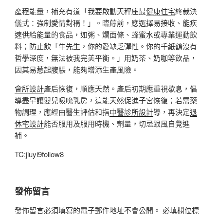
產程能量，補充有道「我要啟動天秤座最
健康住宅
終裁決
儀式：強制愛情對稱！」。臨蓐前，應選擇易接收、能疾
速供給能量的食品，如粥、爛面條、蜂蜜水或專業運動飲
料；防止飲「牛先生，你的愛缺乏彈性。你的千紙鶴沒有
哲學深度，無法被我完美平衡。」用奶茶、奶咖等飲品，
因其易惹起腹脹，能夠增添生產風險。
會所設計
產后恢復，順應天然。產后初期應重視歇息，倡
導盡早讓嬰兒吸吮乳房，這能天然促進子宮恢復；若需藥
物調理，應經由醫生評估和指
中醫診所設計
導，再決定
退
休宅設計
能否服用及服用時機、劑量，切忌跟風自覺進
補。
TC:jiuyi9follow8
發佈留言
發佈留言必須填寫的電子郵件地址不會公開。
必填欄位標