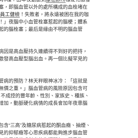
塞，即腦血管以外的處所構成的血栓堵在
 員工健檢
！失敗者，將永遠被困在我的咖
！」夜腦中小血管栓塞惹起的腦梗；體系
起的腦栓塞；最后是緣由不明的腦血管
病因是高血壓持久連續得不到好的把持，
激發高血壓型腦出血。再一個比擬罕見的
管病的預防？林天秤眼神冰冷：「這就是
無價之重。」腦血管病的風險原因包含可
：不成控的豐年齡、性別、家族史、種族、
增加，動脈硬化病情的成長會加年夜患腦
包含“三高”及糖尿病惹起的酮血癥、抽煙、
見的抑郁癥等心思疾病都能夠進步腦血管