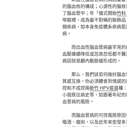
的腦血栓的構成；心源性的腦栓
了腦血管中；年「儀式開始
竹科
啡館裡，成為最不對稱的裝飾品
類疾病，如本身免疫體系疾病惹
病。
而出血性腦血管病最罕見的
血壓連續降低或忽高忽低都不難
病因就是顱內動脈瘤形成的。
那么，我們該若何做好腦血
質感互換。你必須體會到情感的
控和不成控兩
新竹 HPV疫苗
種
小我既往病史等，如跟著年紀的
血管病的風險。
而腦血管病的可控風險原因
喝酒、瘦削，以及近年來愈發多