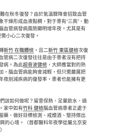
難在秋冬復發？由於氣溫驟降會招致血管
象干燥形成血液黏稠，對于患有“三高”、動
腦血管病發病風險顯明增年夜。尤其是有
更需小心二次復發。
轉
新竹 在職體檢
，且二
新竹 東區健檢
次復
血管病二次復發往往是由于患者沒有把持
發病。為此
超音波健檢
，大師應當對的熟
加，腦血管病能夠會減輕，但只需嚴厲把
年夜削減疾病的復發率，患者也能擁有更
們該如何做呢？留意保熱、足量飲水、過
。家中如有
竹科 健檢
腦血管病患者正處于
服藥、做好目標檢測、戒煙酒、堅持傑出
興的心境。（
首都醫科年夜學從屬北京安
）