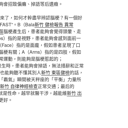
夠會招致偏癱、掉語等后遺癥。
來了，如何才幹盡早辨認腦梗？有一個好
FAST”。B（Bala
新竹 健檢報告 異常
苗
腦梗產生后，患者能夠會覺得頭暈、走
es）指的是視野，患者能夠會感到面前一
Face）指的是面龐，假如患者呈現了口
梗有關；A（Arms）指的是四肢，假如
常運動，則能夠是腦梗惹起的；
梗產生時，患者能夠會掉語，無法措辭和正常
也能夠聽不懂其別人
新竹 東區健檢
的話，
「霸氣」瞬間被天秤座的「平衡」力量所
新竹 自律神經檢查
正常交通；最后的
光就是性命，越早就醫干涉，越能維
新竹 出
更好。