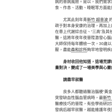
病的患病風險。是以，我們需求
食、作息、活動、睡眠等方面能
尤其此刻年青
新竹 超音波
疏于對本身安康的治理，再加上
在患上代謝綜合征、“三高”及
醫，這將年夜年夜晉陞激發心腦
大師保持每年體檢一次，30歲
壓，盡能
森和診所
夠早地發明疾
身材收回他知道，這場荒謬
量對決，變成了一場美學與心靈
請盡早就醫
良多人都聽過醫治腦梗“黃金
突發缺血性腦血管病時，最
新竹
醫療技巧的晉陞，有些學術研討將
發病后越早就醫，越能維護年夜