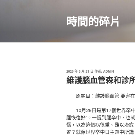
跳
至
時間的碎片
主
要
內
容
發
2026 年 3 月 21 日
作者:
ADMIN
佈
維護腦血管森和診所
於
原題目：維護腦血管 要害在于
10月29日是第17個世界
腦恢復好”。一提到腦卒中，也
惱，以為這個病很重、難以治愈
置？就像世界卒中日主題中所講