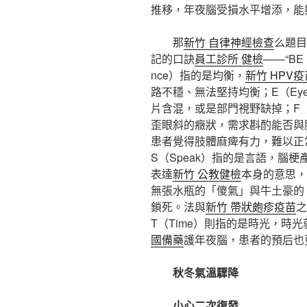
推移，年夜腦受損水平增添，能
那
新竹 自律神經檢查
么題目
記的口訣
員工診所 健檢
——“BE 
nce）指的是均衡，
新竹 HPV疫
路不穩、無法堅持均衡；E（Ey
片含混，或是部門視野缺掉；F（
歪眼斜的癥狀，需求斟酌能否與腦
患者覺得肢體麻痺有力，難以正
S（Speak）指的是言語，腦
表達
新竹 公教健檢
本身的意思，
無張水瓶的「傻氣」與牛土豪的
鎖死。法與
新竹 帶狀皰疹疫苗
之
T（Time）則指的是時光，時
國備藥
護年夜腦，患者的預后也
秋冬氣溫驟降
小心二次復發