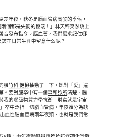
。
溫差年夜，秋冬是腦血管病高發的季候，
們兩個都是失衡的極端！」林天秤突然跳上
聲音發布指令。腦血管，我們需求記住哪
，又該在日常生涯中留意什么呢？
的臉
竹科 健檢
抽動了一下，她對「愛」這
等。要對腦卒中有一個
森和診所
清楚，腦
與我的噸級物質力學抗衡！財富就是宇宙
」卒中泛指一切腦血管病，年夜體分為缺
出血性腦血管病兩年夜類，也就是我們常
有5種：由年夜動脈粥
康德診所
樣硬化激發