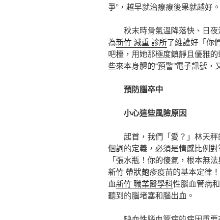
爭”，越早就治療療後果就越好
秋末時骨氣溫降落快、日夜
為
新竹 減重 診所
了維護好「你
吧檯，用她那極度鎮靜且優雅的
些來本身體的“預警”電子訊號
預防腦卒中
小心這些風險原因
起首，我們「愛？」林天秤
個詞的定義，必須是情感比例對
「張水瓶！你的傻氣，根本無法
新竹 帶狀皰疹疫苗
的基本定律！
血
新竹 職業醫學科
性腦血管病和
聽到的腦堵塞和腦出血。
缺血性腦血管病的病因重要