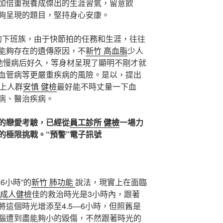
加倍重視養成傑出的生涯習氣，留意飲
夠呈現的題目，堅持身心安康。
的下班族，由于快節拍的任務和生涯，往往
能夠存在的遺傳原因，不
新竹 高血脂
少人
其他慢病后好久，等身材呈現了顯明不剛才就
血管病等更嚴重疾病的風險。是以，提出
以上人群
安慎 健檢
最好能不時丈量一下血
病、醫治疾病。
的戀愛考驗，已經從
員工診所 健檢
一場力
的極限挑戰。“預警”電子訊號
6小時”的
新竹 肺功能
說法，現實上在面臨
 成人健檢
佳的救治時光是3小時內，跟著
這個時光增添至4.5—6小時，但照舊是
腦遭到盡能夠小的毀傷，不然跟著時光的