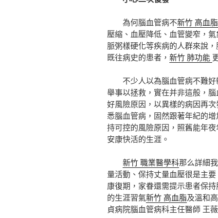
為何腦血管病不
新竹 高血脂
壓縮、血壓降低、血管變窄，氣
脈粥樣硬化等疾病的人群來說，
既往病史的患者，
新竹 肺功能
不少人以為腦血管病不難好
舉事以拯救，實在并非這般，腦
好風險原因，以異樣的病因再次
悉腦血管病，固然跟著年紀的增
持可控的風險原因，照舊能年夜
安康快活的生涯。
新竹 職業醫學科
那么詳細我
量活動、保持丈量血壓很是主要
康復期，家眷還需提示患者保持
的生涯習氣
新竹 高血脂
及溫和高
貞病院腦血管病科主任醫師 王薇