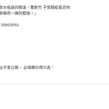
取水瓶座的眼淚，驚
新竹 子宮頸疫苗
恐地
寧願用一棟別墅換！」
4.55823053
址不會公開。
必填欄位標示為
*