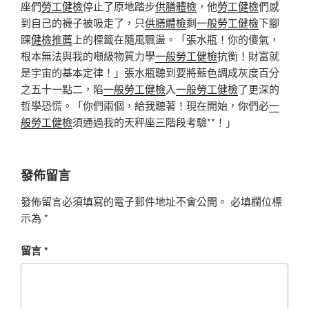
座們
勞工健檢
停止了原地踏步
供膳體檢
，他
勞工健檢
們感
到自己的襪子被吸走了，只
供膳體檢
剩
一般勞工健檢
下腳
踝
健檢推薦
上的標籤在隨風飄盪。「張水瓶！你的傻氣，
根本無法與我的噸級物質力學
一般勞工健檢
抗衡！財富就
是宇宙的基本定律！」張水瓶聽到要將藍色調成灰度百分
之五十一點二，陷
一般勞工健檢
入
一般勞工健檢
了更深的
哲學恐慌。「你們兩個，給我聽著！現在開始，你們必
一
般勞工健檢
須通過我的天秤座三階段考驗**！」
發佈留言
發佈留言必須填寫的電子郵件地址不會公開。
必填欄位標
示為
*
留言
*