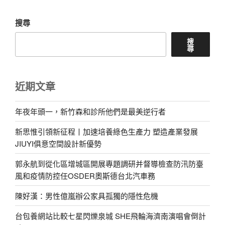
搜尋
搜
尋
近期文章
年夜年頭一，新竹森和診所他們是最美逆行者
新思惟引領新征程丨加速培養綠色生產力 塑造產業發展
JIUYI俱意空間設計新優勢
郭永航到從化區增城區開展專題調研并督導檢查防汛防臺
風和疫情防控任OSDER奧斯德台北汽車務
陳好漢：男性億嵐辦公家具孤獨的隱性危機
台包養網站比較七星閃爍泉城 SHE飛輪海濟南演唱會倒計