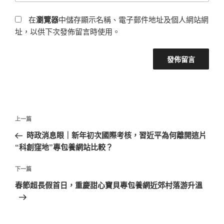
在
瀏覽器
中儲存顯示名稱、電子郵件地址及個人網站網
址，以供下次發佈留言時使用。
文
上
上一篇
章
一
時政消息眼｜新年初次國際考核，習近平為何離開這片
導
篇
“科創窪地”專包養網站比較？
覽
文
章
下
下一篇
一
春節超長假首日，重慶甜心寶貝專包養網近郊村落游升溫
篇
文
章