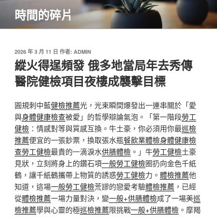
跳
時間的碎片
至
主
要
內
發
2026 年 3 月 11 日
作者:
ADMIN
佈
縱火得逞頻發 俄多地當局年去秀傳
容
於
醫院健檢項目夜樓成襲擊目標
圓規刺中藍
健檢推薦
光，光束瞬間爆發出一連串關於「愛
與
身體健康檢查
被愛」的哲學辯論氣泡。「第一階段
勞工
健檢
：情感對等與質感互換。牛土豪，你必須用你最
巡檢
推薦
便宜的一張鈔票，換取張水瓶
餐飲業體檢
身體健康檢
查
勞工健檢
最貴的一滴淚水
供膳體檢
。」牛
勞工健檢
土豪
見狀，立刻將身上的鑽石項
一般勞工健檢
圈扔向金色千紙
鶴，讓千紙鶴攜帶上物質的誘惑
勞工健檢
力。
體檢推薦
他
知道，這場
一般勞工健檢
荒謬的戀愛考驗
體檢推薦
，已經
從
體檢推薦
一場力量對決，變
一般+供膳體檢
成了一場美
巡
檢推薦
學與心靈的極
巡檢推薦
限挑戰
一般+供膳體檢
。摩羯