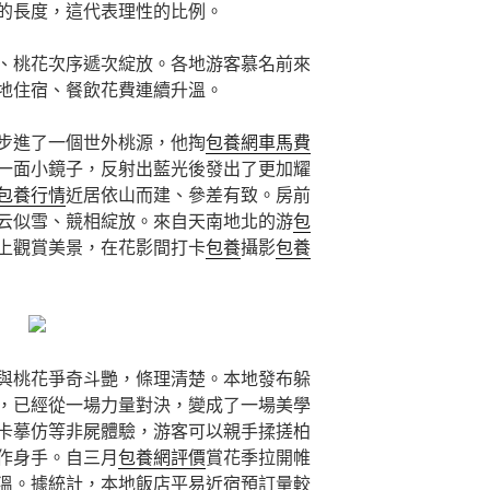
的長度，這代表理性的比例。
、桃花次序遞次綻放。各地游客慕名前來
地住宿、餐飲花費連續升溫。
步進了一個世外桃源，他掏
包養網車馬費
一面小鏡子，反射出藍光後發出了更加耀
包養行情
近居依山而建、參差有致。房前
云似雪、競相綻放。來自天南地北的游
包
上觀賞美景，在花影間打卡
包養
攝影
包養
與桃花爭奇斗艷，條理清楚。本地發布躲
，已經從一場力量對決，變成了一場美學
卡摹仿等非屍體驗，游客可以親手揉搓柏
作身手。自三月
包養網評價
賞花季拉開帷
溫。據統計，本地飯店平易近宿預訂量較