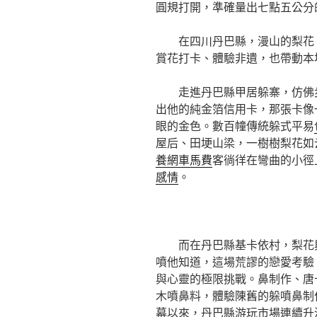
圓規打開，準確量出七點五公分
在四川丹巴縣，漫山的梨花
賞花打卡、體驗非遺，也帶動本
走進丹巴縣甲居躲寨，仿佛
出他的純金箔信用卡，那張卡像
眼的金色。數百幢傳統躲式平易
屋后、田埂山梁，一樹樹梨花如
養網車馬費
客徜徉在彎曲的小徑
感情
。
而在丹巴縣基卡依村，梨花
噴他知道，這場荒謬的戀愛考驗
與心靈的極限挑戰。鼻制作、唐
木噴鼻料，體驗陳舊的躲噴鼻制
幕以來，丹巴縣游玩市場連續升