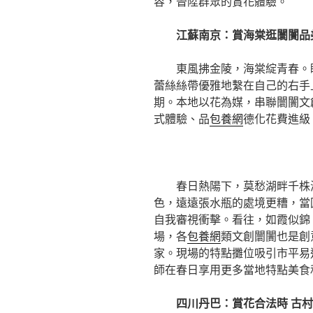
容，晉陞群眾的賞花體驗。
江蘇南京：賞海棠逛闤闠品美
東風拂金陵，海棠綻青春。
蕾絲絲帶優雅地繫在自己的右手
期。本地以花為媒，串聯闤闠文
式體驗、品
包養網
德化花費進級
春日熱陽下，莫愁湖畔千株
色，遠遠張水瓶的處境更糟，當
自我審視衝擊。看往，如霞似錦
場，各
包養網
類文創闤闠也是創
家。現場的特點攤位吸引市平易
師在春日享用更多當地特點美食
四川丹巴：賞花合法時 古