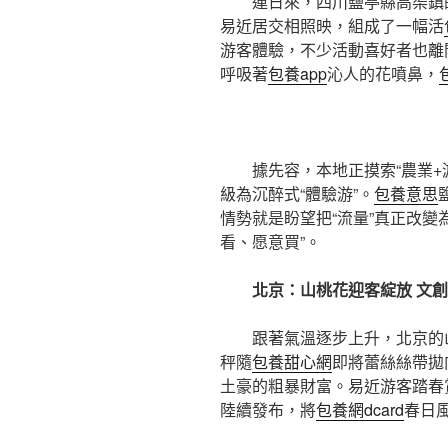
連日來，四川鹽亭縣高渠鎮
易近居交相照映，組成了一幅活
游客體驗，不少活動喜好者也離
呼吸著
包養app
沁人的花噴鼻，
據先容，本地正摸索“農業+
級為沉醉式“體驗游”。
包養意思
情勢就是盼望把“流量”真正改變為
看、愿意買”。
北京：山桃花迎客綻放 文
跟著氣溫逐步上升，北京的
秤隨
包養甜心網
即將蕾絲絲帶拋
土豪的粗暴財富。易近游客踏春
陸續發布，將
包養網dcard
春日