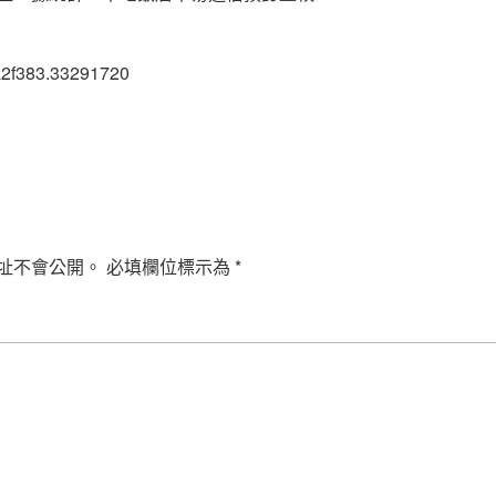
a2f383.33291720
址不會公開。
必填欄位標示為
*