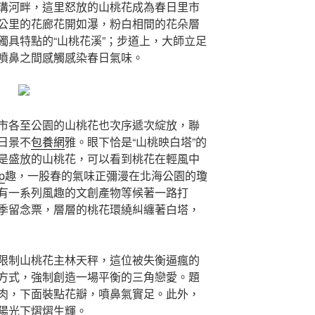
溝河畔，這里怒放的山桃花成為春日里市
公里的花廊花開如瀑，粉白相間的花朵層
獨具特點的“山桃花溪”；步道上，大師立足
噴鼻之間感觸感染春日氣味。
市各至公園的山桃花也次序遞次綻放，聯
日景不
包養網
雅。眼下恰是“山桃映白塔”的
是盛放的山桃花，可以看到桃花在輕風中
p
趣，一股春的氣味正彌漫在北海公園的瓊
有一系列風趣的文創產物等候著一路打
季留念票，層層的桃花環繞糾纏著白塔，
限制山桃花主林天秤，這位被失衡逼瘋的
方式，強制創造一場平衡的三角戀愛。題
肉，下面裝點花瓣，噴鼻氣實足。此外，
陽光下熠熠生輝。