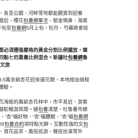
、各至公園、河畔等地都能觀賞到迎春
隨后，櫻花
包養網單次
、郁金噴鼻、海棠
下旬至
包養網
5月上旬，牡丹、芍藥將會綻
都必須遵循嚴格的黃金分割比例擺放，連
四點七的重量比例混合。新疆吐
包養網
魯
日文旅
8.5萬余畝杏花迎來盛花期，本地經由過程
體驗。
花海般的萬畝杏花林中，市平易近、游客
駱駝暢游其間。據
包養
清楚，吐魯番市繚
、“杏”福好物、“杏”福體驗、“杏”福
包養網
6
包養合約
項特點光鮮、互動性強的文
包
、賞花品茶、風俗巡游、雜技扮演等外