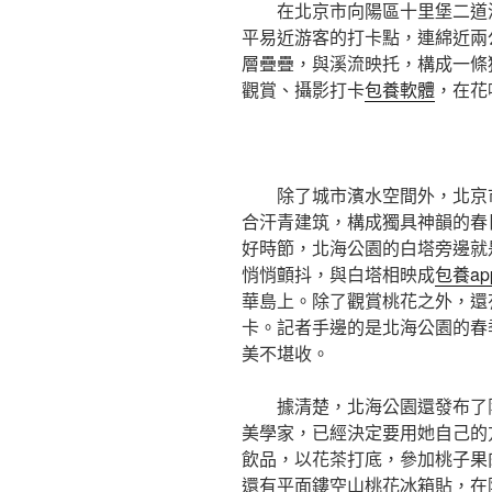
在北京市向陽區十里堡二道
平易近游客的打卡點，連綿近兩
層疊疊，與溪流映托，構成一條
觀賞、攝影打卡
包養軟體
，在花
除了城市濱水空間外，北京
合汗青建筑，構成獨具神韻的春
好時節，北海公園的白塔旁邊就
悄悄顫抖，與白塔相映成
包養ap
華島上。除了觀賞桃花之外，還
卡。記者手邊的是北海公園的春
美不堪收。
據清楚，北海公園還發布了
美學家，已經決定要用她自己的
飲品，以花茶打底，參加桃子果
還有平面鏤空山桃花冰箱貼，在