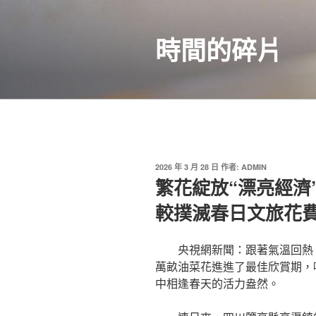
跳
至
時間的碎片
主
要
內
容
發
2026 年 3 月 28 日
作者:
ADMIN
佈
繁花綻放“漂亮經濟
於
較撲滅春日文旅花
央視網新聞：跟著氣溫回熱
萬畝油菜花進進了最佳欣賞期，
中相逢春天的活力盎然。