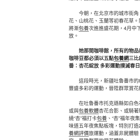
今朝，在北京市的城市街角
花、山桃花、玉蘭等初春花草。
將漸
包養
次進進盛花期，4月中
放。
她那間咖啡館，所有的物品
咖啡豆都必須以五點
包養網
三比
番：杏花綻放 多彩運動撲滅春
這段時光，新疆吐魯番市的
豐盛多彩的運動，晉陞群眾賞花
在吐魯番市托克遜縣如白色
或與
包養軟體
杏花合影、或騎著
繞“杏”福打卡
包養
、“杏”福年夜集
味道五年夜焦點板塊，特別打造2
養網評價
旅運動，涵蓋非屍體驗