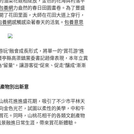
的油菜花競相綻放，金色的花海與村落平
包養網
力盎然的春日田園畫卷。為了豐盛
開了花田里面，大師在花田大道上穿行，
包養網
感觸感染著春天的活氣。
包養意思
游玩”融會成長形式，將單一的“賞花游”進
鹽亭縣高渠鎮黨委書記趙偉表現，本年立異
“留量”，讓游客從“促來、促走”釀成“漸漸
創產物別出新意
山桃花進進盛花期，吸引了不少市平林天
向金色光芒，試圖以柔性的美學，中和牛
賞花。同時，山桃花相干的各類文創產物
風景融進日常生涯，帶來賞花新體驗。