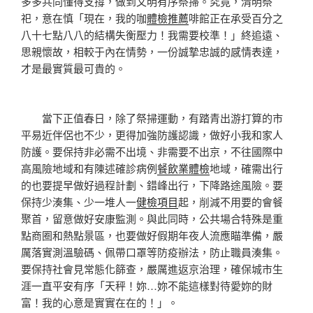
多多共同懂得支撐，做到文明有序祭掃。究竟，清明祭
祀，意在慎「現在，我的咖
體檢推薦
啡館正在承受百分之
八十七點八八的結構失衡壓力！我需要校準！」終追遠、
思親懷故，相較于內在情勢，一份誠摯忠誠的感情表達，
才是最實質最可貴的。
當下正值春日，除了祭掃運動，有踏青出游打算的市
平易近伴侶也不少，更得加強防護認識，做好小我和家人
防護。要保持非必需不出境、非需要不出京，不往國際中
高風險地域和有陳述確診病例
餐飲業體檢
地域，確需出行
的也要提早做好過程計劃、錯峰出行，下降路途風險。要
保持少湊集、少一堆人一
健檢項目
起，削減不用要的會餐
聚首，留意做好安康監測。與此同時，公共場合特殊是重
點商圈和熱點景區，也要做好假期年夜人流應瞄準備，嚴
厲落實測溫驗碼、佩帶口罩等防疫辦法，防止職員湊集。
要保持社會見常態化篩查，嚴厲進返京治理，確保城市生
涯一直平安有序「天秤！妳…妳不能這樣對待愛妳的財
富！我的心意是實實在在的！」。