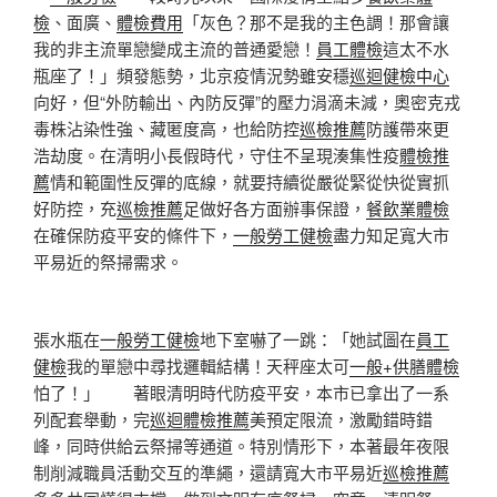
檢
、面廣、
體檢費用
「灰色？那不是我的主色調！那會讓
我的非主流單戀變成主流的普通愛戀！
員工體檢
這太不水
瓶座了！」頻發態勢，北京疫情況勢雖安穩
巡迴健檢中心
向好，但“外防輸出、內防反彈”的壓力涓滴未減，奧密克戎
毒株沾染性強、藏匿度高，也給防控
巡檢推薦
防護帶來更
浩劫度。在清明小長假時代，守住不呈現湊集性疫
體檢推
薦
情和範圍性反彈的底線，就要持續從嚴從緊從快從實抓
好防控，充
巡檢推薦
足做好各方面辦事保證，
餐飲業體檢
在確保防疫平安的條件下，
一般勞工健檢
盡力知足寬大市
平易近的祭掃需求。
張水瓶在
一般勞工健檢
地下室嚇了一跳：「她試圖在
員工
健檢
我的單戀中尋找邏輯結構！天秤座太可
一般+供膳體檢
怕了！」 著眼清明時代防疫平安，本市已拿出了一系
列配套舉動，完
巡迴體檢推薦
美預定限流，激勵錯時錯
峰，同時供給云祭掃等通道。特別情形下，本著最年夜限
制削減職員活動交互的準繩，還請寬大市平易近
巡檢推薦