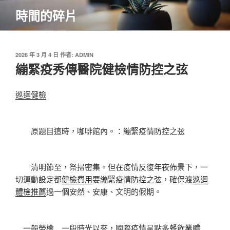
跳
時間的碎片
至
主
要
內
發
2026 年 3 月 4 日
作者:
ADMIN
佈
繃緊疫秀傳醫院健檢情防控之弦
容
於
巡迴健檢
原題目這時，咖啡館內。：繃緊疫情防控之弦
清明節至，祭掃密集。但在疫情反復年夜佈景下，一
切運動設定都
健檢費用
要繃緊疫情防控之弦，確保渡
巡迴
體檢推薦
過一個安然、安康、文明的假期。
一般勞檢
一段時光以來，國際疫情呈點多
餐飲業體