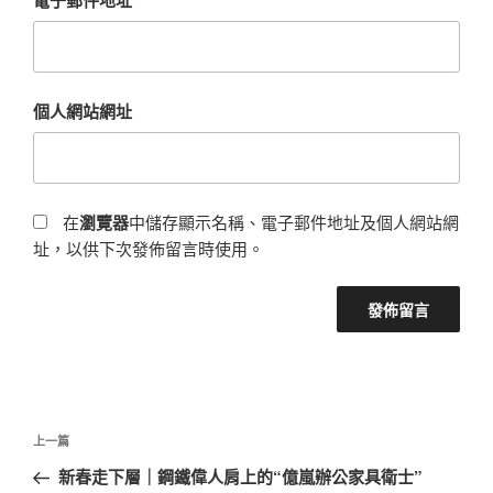
個人網站網址
在
瀏覽器
中儲存顯示名稱、電子郵件地址及個人網站網
址，以供下次發佈留言時使用。
文
上
上一篇
章
一
新春走下層｜鋼鐵偉人肩上的“億嵐辦公家具衛士”
導