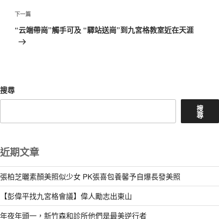
篇
覽
文
下
下一篇
章
一
“云端帶崗”觸手可及 “驛站送崗”到九宮格教室近在天涯
篇
文
章
搜尋
搜
尋
近期文章
張柏芝曬素顏美照似少女 PK張喜包養馨予自爆長發美照
【彭偉平找九宮格會議】偉人勵志出東山
年夜年頭一，新竹森和診所他們是最美逆行者