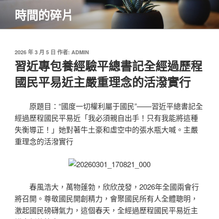
跳
時間的碎片
至
主
要
內
發
2026 年 3 月 5 日
作者:
ADMIN
佈
習近專包養經驗平總書記全經過歷程
容
於
國民平易近主嚴重理念的活潑實行
原題目：“國度一切權利屬于國民”——習近平總書記全
經過歷程國民平易近「我必須親自出手！只有我能將這種
失衡導正！」她對著牛土豪和虛空中的張水瓶大喊。主嚴
重理念的活潑實行
春風浩大，萬物蓬勃，欣欣茂發，2026年全國兩會行
將召開。尊敬國民開創精力，會聚國民所有人全體聰明，
激起國民磅礴氣力，這個春天，全經過歷程國民平易近主