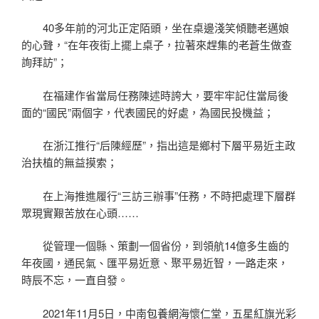
40多年前的河北正定陌頭，坐在桌邊淺笑傾聽老邁娘
的心聲，“在年夜街上擺上桌子，拉著來趕集的老蒼生做查
詢拜訪”；
在福建作省當局任務陳述時誇大，要牢牢記住當局後
面的“國民”兩個字，代表國民的好處，為國民投機益；
在浙江推行“后陳經歷”，指出這是鄉村下層平易近主政
治扶植的無益摸索；
在上海推進履行“三訪三辦事”任務，不時把處理下層群
眾現實艱苦放在心頭……
從管理一個縣、策劃一個省份，到領航14億多生齒的
年夜國，通民氣、匯平易近意、聚平易近智，一路走來，
時辰不忘，一直自發。
2021年11月5日，中南
包養網
海懷仁堂，五星紅旗光彩