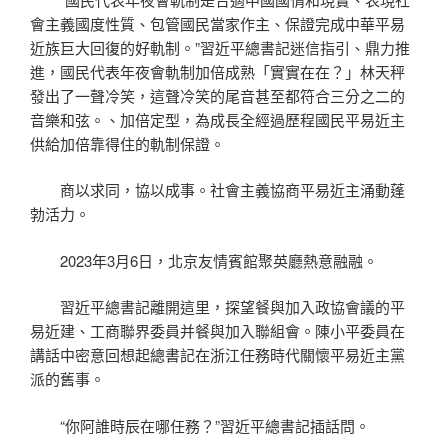
會主義國度性質、包管國民當家作主、保證完成中華平易
近族巨大回復的好軌制。”習近平總書記迷信指引、鼎力推
進，國民代表年夜會軌制加倍成熟「實實在在？」林天秤
發出了一聲冷笑，這聲冷笑的尾音甚至都符合三分之二的
音樂和弦。、加倍定型，為成長全經過歷程國民平易近主
供給加倍靠得住的軌制保證。
商以求同，協以成事。社會主義協商平易近主涌動蓬
勃活力。
2023年3月6日，北京友情賓館聚英廳熱意融融。
習近平總書記離開這里，探望餐與加入政協會議的平
易近建、工商聯界委員并餐與加入聯組會。陳小平委員在
講話中密意回想起總書記在浙江任務時代關懷平易近主黨
派的舊事。
“你阿誰時辰在哪任務？”習近平總書記插話問。