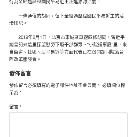
行為全經過歷程國民平易近主注進源源活氣。
一條通俗的胡同，留下全經過歷程國民平易近主的活
潑印記。
2019年2月1日，北京市東城區草廠四條胡同，習近平
總書記來這里探望慰勞下層干部群眾。“小院議事廳”里，來
自街道、社區、居平易近等方面代表正在召開胡同院落晉
陞改革懇談會。
發佈留言
發佈留言必須填寫的電子郵件地址不會公開。
必填欄位標
示為
*
留言
*