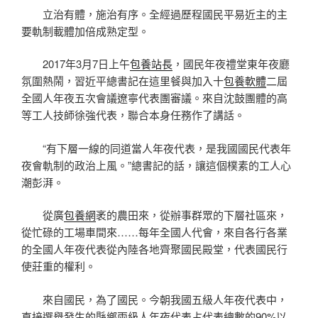
立治有體，施治有序。全經過歷程國民平易近主的主
要軌制載體加倍成熟定型。
2017年3月7日上午
包養站長
，國民年夜禮堂東年夜廳
氛圍熱鬧，習近平總書記在這里餐與加入十
包養軟體
二屆
全國人年夜五次會議遼寧代表團審議。來自沈鼓團體的高
等工人技師徐強代表，聯合本身任務作了講話。
“有下層一線的同道當人年夜代表，是我國國民代表年
夜會軌制的政治上風。”總書記的話，讓這個樸素的工人心
潮彭湃。
從廣
包養網
袤的農田來，從辦事群眾的下層社區來，
從忙碌的工場車間來……每年全國人代會，來自各行各業
的全國人年夜代表從內陸各地齊聚國民殿堂，代表國民行
使莊重的權利。
來自國民，為了國民。今朝我國五級人年夜代表中，
直接選舉發生的縣鄉兩級人年夜代表占代表總數的90%以