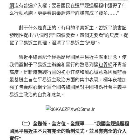
網
沒有普遍介入權；要看國民在選舉經過歷程中獲得了什
么行動承諾，更要看選舉后這些許諾完成了幾多……”
對于什么是真正的、有用的平易近主，習近平總書記
發明性提出“八個可否”“四個要看，四個更要看”的尺度，提
醒了平易近主真理，澄清了平易近主“迷思”。
習近平總書記全經過歷程國民平易近主嚴重理念，使
我們黨對于平易近主辦論和實行的熟悉到達
包養網
汗青新
高度，是新時期踐行黨的初心任務和誠心誠意為國民辦事
最基礎主旨在平易近主政治方面的集中表現，極年夜地加
強了
包養甜心網
全黨全國各族國民對中國特點社會主義平
易近主政治的自負和底氣。
（二）全鏈條、全方位、全籠罩——“我國全經過歷程
國民平易近主不只有完全的軌制法式，並且有完全的介入
實行”