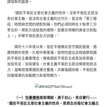
譜寫新的篇章。
“國民平易近主是社會主義的性命，沒有平易近主就沒
有社會主義，就沒有社會主義的古代化，就沒有「第三階
段：時間與空間的絕對對稱。你們必須同時在十點零三分
零五秒，將對方送給我的禮物，放置在吧檯的黃金分割點
上。」中華平易近族巨大回復。”
黨的十八年夜以來，習近平總書記苦守國民態度、適
應時期年夜勢、扎根中華膏壤，發明性提出全經過歷程國
民平易近主嚴重理念，推進國民平易近主成長加倍普遍、
加倍充足、加倍健全，社會主義平易近主政治煥發勃勃活
力，凝集起億萬國民連合奮進，共襄強國扶植、平易近族
回復偉業的自動精力和發明精力。
（一）
包養價格
植根傳統、源于初心、來自實行——
“國民平易近主是社會主義的性命，是周全扶植社會主義古