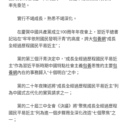
率先垂范。
實行不竭成長，熟悉不竭深化。
在慶賀中國共產黨成立100周年年夜會上，習近平總書
記站在“牢牢依附國民發明汗青”的高度，誇大
包養網
“成長
全經過歷程國民平易近主”；
黨的第三個汗青決定中，“成長全經過歷程國民平易近
主”作為習近平新時期中國特點社會主義
包養
思惟的主要
包
養網
內在的事務歸入“十個明白”之中；
黨的二十年夜陳述將“成長全經過歷程國民平易近主”列
為中國式古代化的實質請求之一；
黨的二十屆三中全會《決議》將“聚焦成長全經過歷程
國民平易近主”列為進一個步驟周全深化改造“七個聚焦”之
一；