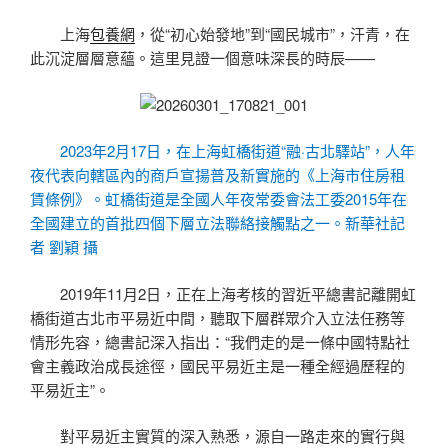
上海
包養網
，從“初心始發地”到“國民城市”，汗青，在
此沉淀層層意蘊。這里見證一個意味深長的時辰——
2023年2月17日，在上海虹橋街道“融·古北驛站”，人年
夜代表向轄區內的商戶宣揚普及新實施的《上海市住房租
賃條例》。虹橋街道是全國人年夜常委會法工委2015年在
全國建立的首批四個下層立法聯絡接觸點之一。新華社記
者 劉穎 攝
2019年11月2日，正在上海考核的習近平總書記離開虹
橋街道古北市平易近中間，聽取下層群眾介入立法任務等
情形先容，總書記深入指出：“我們走的是一條中國特點社
會主義政治成長途徑，國民平易近主是一種全經過歷程的
平易近主”。
對平易近主實質的深入熟悉，源自一路走來的實行與