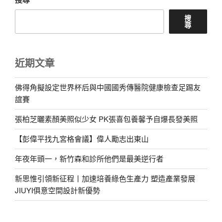
搜
尋
近期文章
佛得角擬設定世界杯后與中國國秀傳醫院健康檢查足踢友
誼賽
張柏芝曬素顏美照似少女 PK張喜包養馨予自爆長發美照
【彭偉平找九宮格會議】偉人勵志出東山
年夜年頭一，新竹森和診所他們是最美逆行者
新思惟引領新征程丨加速培養綠色生產力 塑造產業發展
JIUYI俱意空間設計新優勢