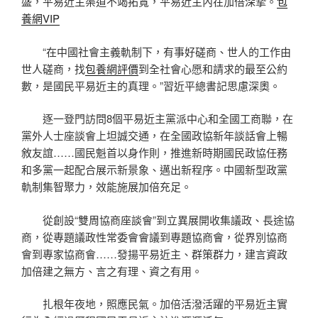
盛，平易近主渠道不竭拓寬，平易近主內在加倍深摯。
包
養網VIP
“在中國社會主義軌制下，有事好磋商、世人的工作由
世人磋商，找
包養網評價
到全社會心愿和請求的最至公約
數，是國民平易近主的真理。”習近平總書記思慮深奧。
逐一登門訪問8個平易近主黨派中心和全國工商聯，在
黨外人士座談會上坦誠交通，在全國政協新年談話會上暢
敘友誼……國民魁首以身作則，推進新時期國民政協任務
和多黨一起配合展示新景象、邁出新程序。中國新型政黨
軌制集智聚力，效能施展加倍充足。
從創設“雙周協商座談會”到立異展開收集議政、長途協
商，從專題議政性常委會會議到專題協商會，從界別協商
會到專家協商會……發揚平易近主、群策群力，建言資政
加倍建之無方、言之有理、資之有用。
扎根年夜地，照應民氣。加倍活潑活躍的平易近主實