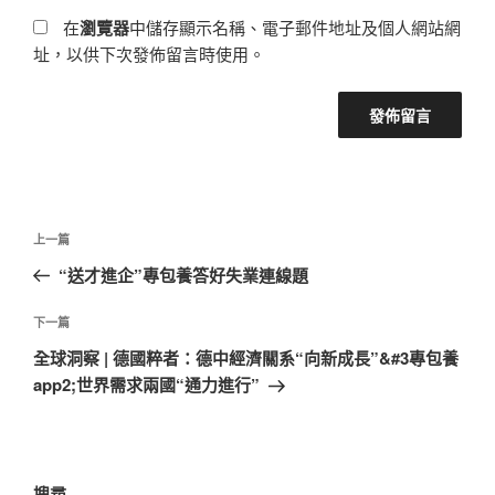
在
瀏覽器
中儲存顯示名稱、電子郵件地址及個人網站網
址，以供下次發佈留言時使用。
文
上
上一篇
章
一
“送才進企”專包養答好失業連線題
導
篇
覽
文
下
下一篇
章
一
全球洞察 | 德國粹者：德中經濟關系“向新成長”&#3專包養
篇
app2;世界需求兩國“通力進行”
文
章
搜尋