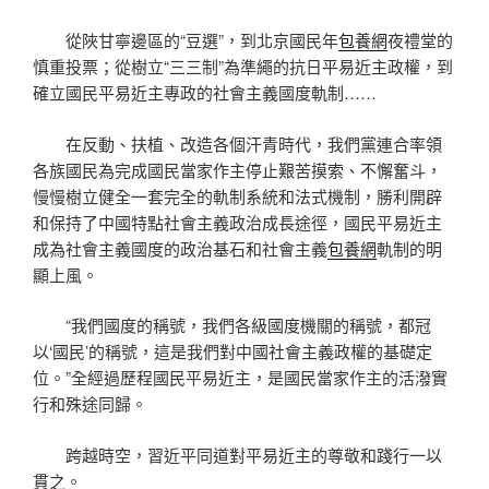
從陜甘寧邊區的“豆選”，到北京國民年
包養網
夜禮堂的
慎重投票；從樹立“三三制”為準繩的抗日平易近主政權，到
確立國民平易近主專政的社會主義國度軌制……
在反動、扶植、改造各個汗青時代，我們黨連合率領
各族國民為完成國民當家作主停止艱苦摸索、不懈奮斗，
慢慢樹立健全一套完全的軌制系統和法式機制，勝利開辟
和保持了中國特點社會主義政治成長途徑，國民平易近主
成為社會主義國度的政治基石和社會主義
包養網
軌制的明
顯上風。
“我們國度的稱號，我們各級國度機關的稱號，都冠
以‘國民’的稱號，這是我們對中國社會主義政權的基礎定
位。”全經過歷程國民平易近主，是國民當家作主的活潑實
行和殊途同歸。
跨越時空，習近平同道對平易近主的尊敬和踐行一以
貫之。