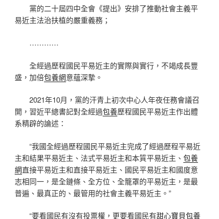
黨的二十屆四中全會《提出》安排了推動社會主義平
易近主法治扶植的嚴重義務；
…………
全經過歷程國民平易近主的實際與實行，不竭成長豐
盛，加倍
包養網
意蘊深摯。
2021年10月，黨的汗青上初次中心人年夜任務會議召
開，習近平總書記對全經過
包養
歷程國民平易近主作出體
系精辟的論述：
“我國全經過歷程國民平易近主完成了經過歷程平易近
主和結果平易近主、法式平易近主和本質平易近主、
包養
網
直接平易近主和直接平易近主、國民平易近主和國度意
志相同一，是全鏈條、全方位、全籠罩的平易近主，是最
普遍、最真正的、最管用的社會主義平易近主。”
“要看國民有沒有投票權，更要看國民有
甜心寶貝包養