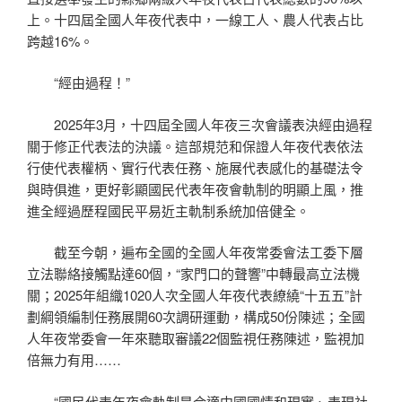
上。十四屆全國人年夜代表中，一線工人、農人代表占比
跨越16%。
“經由過程！”
2025年3月，十四屆全國人年夜三次會議表決經由過程
關于修正代表法的決議。這部規范和保證人年夜代表依法
行使代表權柄、實行代表任務、施展代表感化的基礎法令
與時俱進，更好彰顯國民代表年夜會軌制的明顯上風，推
進全經過歷程國民平易近主軌制系統加倍健全。
截至今朝，遍布全國的全國人年夜常委會法工委下層
立法聯絡接觸點達60個，“家門口的聲響”中轉最高立法機
關；2025年組織1020人次全國人年夜代表繚繞“十五五”計
劃綱領編制任務展開60次調研運動，構成50份陳述；全國
人年夜常委會一年來聽取審議22個監視任務陳述，監視加
倍無力有用……
“國民代表年夜會軌制是合適中國國情和現實、表現社