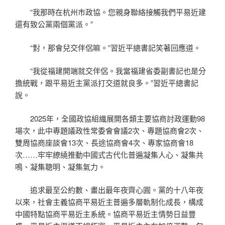
“我那時在杭州市政協。您親身聯絡接觸我們平易近建
還有致公黨兩個黨派。”
“對，那會兒交伴侶嘛。”習近平總書記笑著回應道。
“我從福建開端就交伴侶。我當福建省委副書記也是分
擔統戰，跟平易近主黨派打交道就良多。”習近平總書記
說。
2025年，全國政協組織展開各類主要協商討政運動98
場次，此中專題議政性常委會會議2次、專題協商會2次、
雙周協商座談會13次、長途協商會4次、專家協商會18
次……牢牢繚繞推動中國式古代化普遍凝集人心、凝集共
鳴、凝集聰明、凝集氣力。
追求最至公約數、畫出最年夜齊心圓。黨的十八年夜
以來，社會主義協商平易近主普遍多層軌制化成長，構成
中國特點協商平易近主系統。協商平易近主情勢日益豐