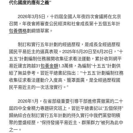
代化國度的應有之義”
2026年3月5日，十四屆全國人年夜四次會議將在北京
召開，年夜會將審查公民經濟和社會成長第十五個五年計
包養價格
劃綱領草案。
制訂和實行五年計劃的經過歷程，是成長全經過歷程
國民平易近主的逼真表現。2025年5月20日至6月20日，“十
五五”計劃編制任務展開收集征求看法運動，累計收到網平
易近建言跨越31
包養金額
1.3萬條，為編制“十五五”計劃供
給了無益參考。習近平總書記指出：“‘十五五’計劃編制任務
收集征求看法運動介入度高、籠罩面廣，是全經過歷程國
民平易近主的一次活潑實行。”
2026年1月，在省部級重要引導干部進修貫徹黨的二十
屆四中全會精力專題研究班上，習近平總書記以“五個保持”
歸納綜合在制訂實行五年計劃的持久實行中我們黨發明積
聚的豐盛經歷，“保持發揚平易近主、群策群力”被列為此中
之一。