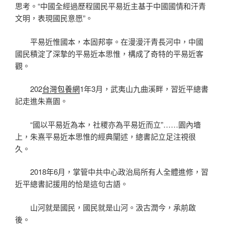
思考。“中國全經過歷程國民平易近主基于中國國情和汗青
文明，表現國民意愿”。
平易近惟國本，本固邦寧。在漫漫汗青長河中，中國
國民積淀了深摯的平易近本思惟，構成了奇特的平易近客
觀。
202
台灣包養網
1年3月，武夷山九曲溪畔，習近平總書
記走進朱熹園。
“國以平易近為本，社稷亦為平易近而立”……園內墻
上，朱熹平易近本思惟的經典闡述，總書記立足注視很
久。
2018年6月，掌管中共中心政治局所有人全體進修，習
近平總書記援用的恰是這句古語。
山河就是國民，國民就是山河。汲古潤今，承前啟
後。