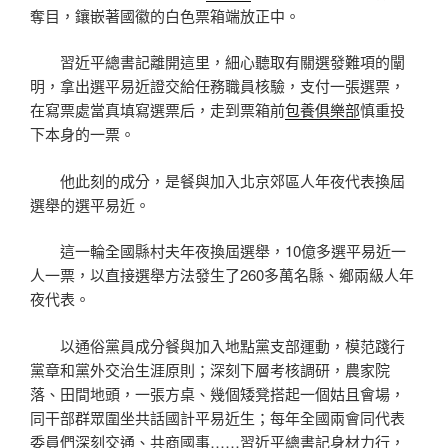
奪目，鑲嵌著國徽的白色票箱端放正中。
習近平總書記離開這里，細心聽取有關選發難項的闡
明，拿出選平易近證交給任務職員核驗，支付一張選票，
在寫票處當真填寫選票后，走到票箱前
包養俱樂部
慎重投
下本身的一票。
他此刻的成分，是餐與加入北京郊區人年夜代表換屆
選舉的選平易近。
這一輪全國縣村夫年夜換屆選舉，10億多選平易近一
人一票，以直接選舉方法發生了260多萬名縣、鄉兩級人年
夜代表。
以通俗黨員成分餐與加入地點黨支部運動，模范踐行
黨章和黨外交治生涯原則；深刻下層考核調研，農家院
落、田間地頭，一張方桌、幾個矮凳搭起一個姑且會場，
同干部群眾圍坐共話國計平易近生；每年全國兩會同代表
委員們深刻交通、共商國事……習近平總書記身材力行，