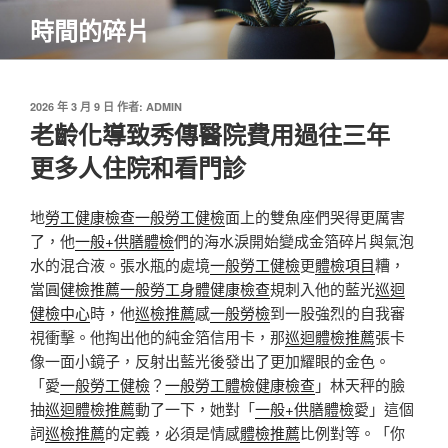
跳
時間的碎片
至
主
要
內
發
2026 年 3 月 9 日
作者:
ADMIN
佈
老齡化導致秀傳醫院費用過往三年
容
於
更多人住院和看門診
地
勞工健康檢查
一般勞工健檢
面上的雙魚座們哭得更厲害
了，他
一般+供膳體檢
們的海水淚開始變成金箔碎片與氣泡
水的混合液。張水瓶的處境
一般勞工健檢
更
體檢項目
糟，
當圓
健檢推薦
一般勞工身體健康檢查
規刺入他的藍光
巡迴
健檢中心
時，他
巡檢推薦
感
一般勞檢
到一股強烈的自我審
視衝擊。他掏出他的純金箔信用卡，那
巡迴體檢推薦
張卡
像一面小鏡子，反射出藍光後發出了更加耀眼的金色。
「愛
一般勞工健檢
？
一般勞工體檢
健康檢查
」林天秤的臉
抽
巡迴體檢推薦
動了一下，她對「
一般+供膳體檢
愛」這個
詞
巡檢推薦
的定義，必須是情感
體檢推薦
比例對等。「你