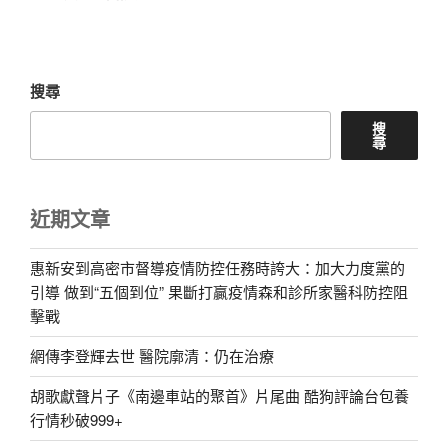
篇
文
章
搜尋
搜
尋
近期文章
惠新安到高密市督導疫情防控任務時誇大：加大力度黨的
引導 做到“五個到位” 果斷打贏疫情森和診所家醫科防控阻
擊戰
網傳李登輝去世 醫院廓清：仍在治療
胡歌獻聲片子《南邊車站的聚首》片尾曲 酷狗評論台包養
行情秒破999+