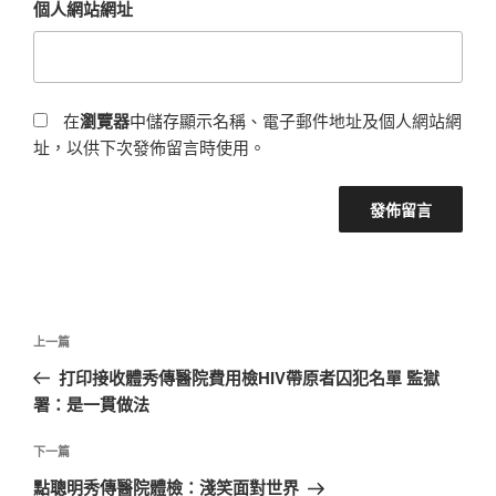
個人網站網址
在
瀏覽器
中儲存顯示名稱、電子郵件地址及個人網站網
址，以供下次發佈留言時使用。
文
上
上一篇
章
一
打印接收體秀傳醫院費用檢HIV帶原者囚犯名單 監獄
導
篇
署：是一貫做法
覽
文
章
下
下一篇
一
點聰明秀傳醫院體檢：淺笑面對世界