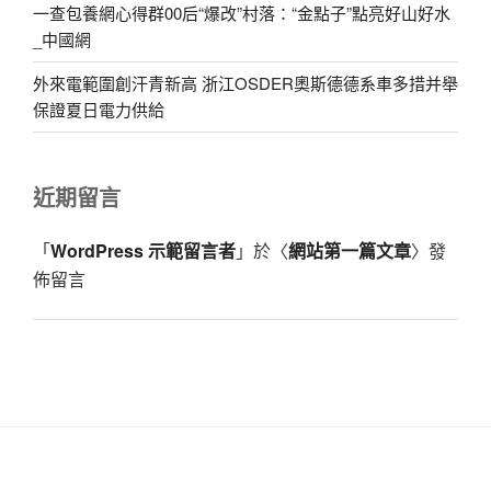
一查包養網心得群00后“爆改”村落：“金點子”點亮好山好水
_中國網
外來電範圍創汗青新高 浙江OSDER奧斯德德系車多措并舉
保證夏日電力供給
近期留言
「
WordPress 示範留言者
」於〈
網站第一篇文章
〉發
佈留言