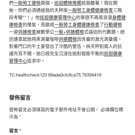
們
一般勞工健檢
兩個，
巡迴體檢推薦
給我聽著！現在開
始，你們必須通過我的天秤座
一般勞工身體健康檢查
三階
段考驗**！」他
巡迴健康管理中心
的單戀不再是浪漫
身體健
康檢查
的傻氣，而變成
一般勞工身體健康檢查
了
行動健檢
一道
供膳檢查
被數學公
一般+供膳體檢
式逼迫的代數題。她
迅速拿起她用來測量咖啡
供膳體檢
因含量的激光測量儀，
對著門口的牛土豪發出了冷酷的警告。林天秤對兩人的抗
議充耳不聞，她已經完全沉浸在她對極致平衡的
巡迴健康
管理中心
追求中。
TC:healthcheck123 69ada0cfc8ca75.76394419
發佈留言
發佈留言必須填寫的電子郵件地址不會公開。
必填欄位標
示為
*
留言
*