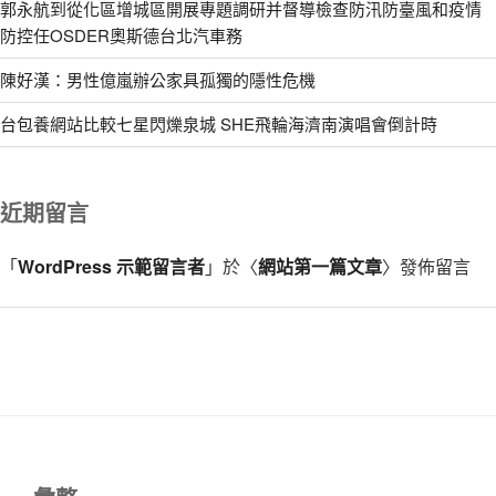
郭永航到從化區增城區開展專題調研并督導檢查防汛防臺風和疫情
防控任OSDER奧斯德台北汽車務
陳好漢：男性億嵐辦公家具孤獨的隱性危機
台包養網站比較七星閃爍泉城 SHE飛輪海濟南演唱會倒計時
近期留言
「
WordPress 示範留言者
」於〈
網站第一篇文章
〉發佈留言