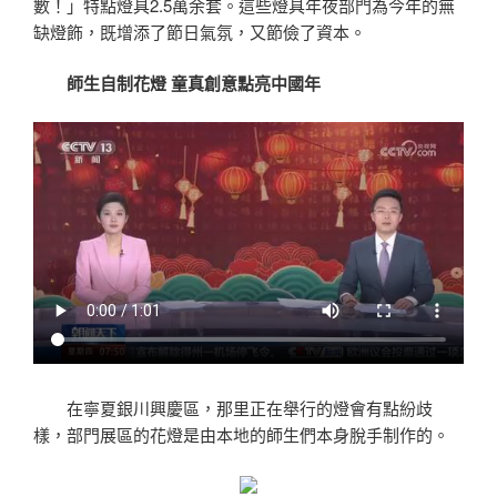
數！」特點燈具2.5萬余套。這些燈具年夜部門為今年的無
缺燈飾，既增添了節日氣氛，又節儉了資本。
師生自制花燈 童真創意點亮中國年
在寧夏銀川興慶區，那里正在舉行的燈會有點紛歧
樣，部門展區的花燈是由本地的師生們本身脫手制作的。