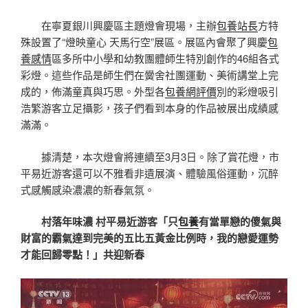
在寧夏銀川興慶區主題燈會現場，主辦
包養站長
方特
殊設置了“燈映童心 天馬行空”展區。展區內會聚了興慶
包
養感情
區多所中小學和幼教團體師生特別創作的46組各式
彩燈。這些作品是師生們在黌舍社團運動、美術講堂上完
成的，佈滿童真與巧思。外型各
包養網評價
別的彩燈吸引
浩繁游客立足攝影，孩子們看到本身的作品被展出成績感
滿滿。
據清楚，本次燈會將連續至3月3日。除了賞花燈，市
平易近游客還可以不雅看非遺展演、體驗風俗運動，沉醉
式感觸感染濃濃的新春氣氛。
村落年味濃 村平易近游客「只
包養
有當單戀的傻氣與
財富的霸氣達到完美的五比五黃金比例時，我的戀愛運勢
才能回歸零點！」共迎新春