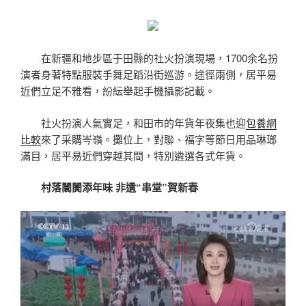
在新疆和地步區于田縣的社火扮演現場，1700余名扮
演者身著特點服裝手舞足蹈沿街巡游。途徑兩側，居平易
近們立足不雅看，紛紜舉起手機攝影記載。
社火扮演人氣實足，和田市的年貨年夜集也迎
包養網
比較
來了采購岑嶺。攤位上，對聯、福字等節日用品琳瑯
滿目，居平易近們穿越其間，特別遴選各式年貨。
村落闤闠添年味 非遺“串堂”賀新春