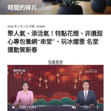
跳
時間的碎片
至
主
要
內
發
2026 年 3 月 3 日
作者:
ADMIN
佈
聚人氣、添活氣！特點花燈、非遺甜
容
於
心專包養網“串堂”、玩冰嬉雪 名堂
運動賀新春
包養意思