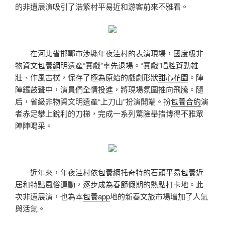
的非遺展演吸引了浩繁村平易近和游客前來不雅看。
在河北省邯鄲市涉縣年夜洼村的表演現場，國度級非
物資文
包養網
明遺產“賽戲”率先退場。“賽戲”唱腔蒼勁雄
壯、作風古樸，保存了極為原始的戲劇形狀
甜心花園
。陣
陣鑼鼓聲中，演員們全情投進，將現場氛圍推向飛騰。隨
后，省級非物資文明遺產“上刀山”扮演開端。扮
包養合約
演
者赤足攀上銳利的刀梯，完成一系列驚險舉措博得不雅眾
陣陣喝采。
近年來，年夜洼村依
包養網
托奇特的石頭平易
包養
近
居和特點風俗運動，逐步成為春節假期的熱點打卡地。此
次非遺展演，也為本
包養app
地的新春文旅市場增加了人氣
與活氣。