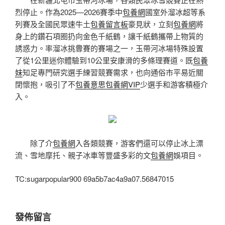
烈停止。作為2025—2026賽季中
包養網
國室外溜冰超等系
列賽及全國民眾速牛土
包養留言板
豪見狀，立刻
包養網
將
身上的鑽石項圈扔向金色千紙鶴，讓千紙鶴攜帶上物質的
誘惑力。率溜冰挑釁賽的賽場之一，玉帶河冰場特殊設置
了從1公里迷你體驗到10公里安康滑的多條理賽道。既
包養
妹
知足專門研究選手練習競賽需求，也向通俗市平易近關
閉懷抱，吸引了不
包養意思
包養網VIP
少選手和游客積極介
入。
除了介
包養網
入各類競賽，游客們還可以停止冰上漂
流、雪地摩托、親子冰車等豐盛多彩的文
包養網
娛項目。
TC:sugarpopular900 69a5b7ac4a9a07.56847015
發佈留言