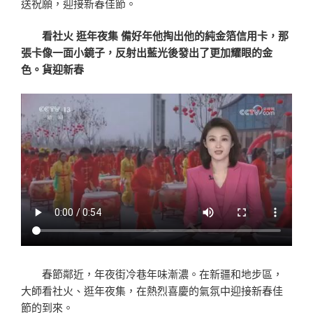
送祝願，迎接新春佳節。
看社火 逛年夜集 備好年他掏出他的純金箔信用卡，那
張卡像一面小鏡子，反射出藍光後發出了更加耀眼的金
色。貨迎新春
春節鄰近，年夜街冷巷年味漸濃。在新疆和地步區，
大師看社火、逛年夜集，在熱烈喜慶的氣氛中迎接新春佳
節的到來。