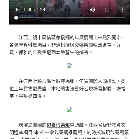
江西上饒市廣信區尊橋鄉的年貨闤闠比來熱烈開市。
各類年貨琳瑯滿目，非遺扮演與交響樂團輪流退場，好
買、都雅的年夜集遭到本地蒼生的接待。
在江西上饒市廣信區尊橋鄉，年貨闤闠人頭攢動。攤
位上年貨物類豐盛，本地的書法喜好者現場寫對聯、送福
字，墨噴鼻四溢。
表演是闤闠的
包養俱樂部
重頭戲。江西省級非物資文
明遺產項目“串堂”一收
包養網推薦
場，剎時撲滅現
包養
場氛