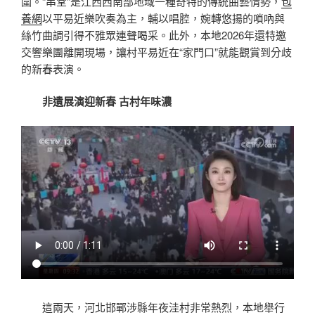
圍。“串堂”是江西西南部地域一種奇特的傳統曲藝情勢，
包
養網
以平易近樂吹奏為主，輔以唱腔，婉轉悠揚的嗩吶與
絲竹曲調引得不雅眾連聲喝采。此外，本地2026年還特邀
交響樂團離開現場，讓村平易近在“家門口”就能觀賞到分歧
的新春表演。
非遺展演迎新春 古村年味濃
這兩天，河北邯鄲涉縣年夜洼村非常熱烈，本地舉行