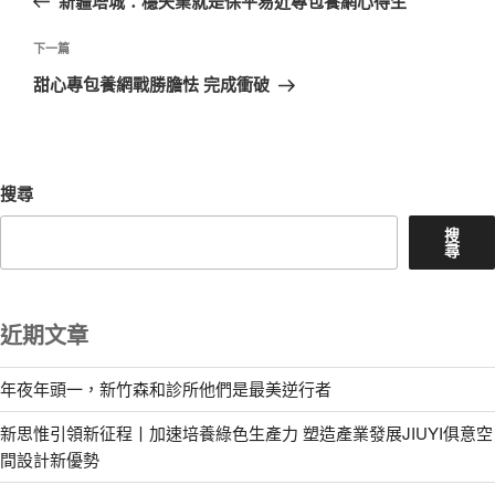
新疆塔城：穩失業就是保平易近專包養網心得生
導
篇
覽
文
下
下一篇
章
一
甜心專包養網戰勝膽怯 完成衝破
篇
文
章
搜尋
搜
尋
近期文章
年夜年頭一，新竹森和診所他們是最美逆行者
新思惟引領新征程丨加速培養綠色生產力 塑造產業發展JIUYI俱意空
間設計新優勢