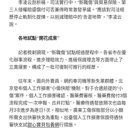
李凌云剖析稱，司法實行中，“新職傷”與貿易保險、第
三人侵權賠還償付可否兼得時常激發爭議。“應該對司法經
歷停止軌制化提煉，以削減理賠中的‘含混地帶’。”李凌云
說。
各地試點“開花成果”
記者梳剃頭現，“新職傷”試點經過歷程中，各省市在優
化辦事流程、進步理賠效力、進級保證理念等方面停止了
立異摸索，構成了一批可復制可推行的經歷。
往年末，面向外賣員、網約車司機等新失業群體，北
京發布個人工作損害“小傷快賠”機制，對于合適前提的“小
傷”案件，個人工作損害確認、醫藥費審核、醫藥費撥付3個
流程完成“一次申報、合并打點”，醫療待遇發放頻次也由每
月3次進步為逐日1次。相似地，廣東工傷保險部分以小額
所需支出快審快支為重點，出臺個人工作損害保證待遇快
審快支試
甜心寶貝包養網
行措施。