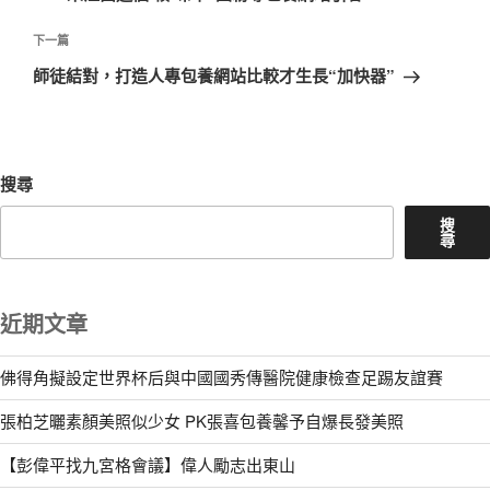
導
篇
覽
文
下
下一篇
章
一
師徒結對，打造人專包養網站比較才生長“加快器”
篇
文
章
搜尋
搜
尋
近期文章
佛得角擬設定世界杯后與中國國秀傳醫院健康檢查足踢友誼賽
張柏芝曬素顏美照似少女 PK張喜包養馨予自爆長發美照
【彭偉平找九宮格會議】偉人勵志出東山