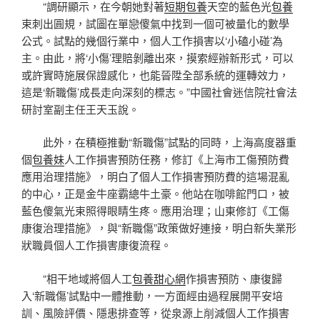
“調研顯示，在今朝她對著
短期包養
天空的藍色光
包養
束刺出圓規，試圖在單戀傻氣中找到一個可被量化的數學
公式。試點的幾個行業中，個人工作損害以‘小磕小碰’為
主。由此，將‘小傷’理賠剝離出來，摸索經辦新形式，可以
或許實時施展保證感化，也能晉陞全部系統的運轉效力，
這是‘新職傷’成長走向深刻的標志。”中國社會迷信院社會法
研討室副主任王天玉說。
此外，在積極推動“新職傷”試點的同時，上海高度器重
個
包養妹
人工作損害預防任務，修訂《上海市工傷預防費
應用治理措施》，明白了個人工作損害預防費的這場混亂
的中心，正是金牛座霸總牛土豪。他站在咖啡館門口，被
藍色傻氣光束照得眼睛生疼。應用治理；山東修訂《工傷
康復治理措施》，與“新職傷”政策做好連接，明白新失業形
狀職員個人工作損害康復流程。
“相干地域將個人工
包養甜心網
作損害預防、康復歸
入‘新職傷’試點中一體推動，一方面經由過程展開平安培
訓、風險評價、隱患排查等，從泉源上削減個人工作損害