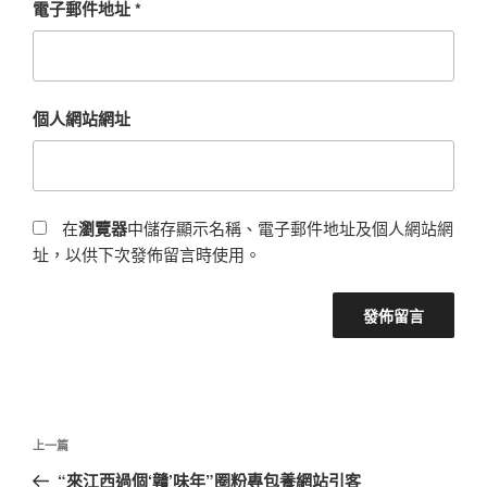
電子郵件地址
*
個人網站網址
在
瀏覽器
中儲存顯示名稱、電子郵件地址及個人網站網
址，以供下次發佈留言時使用。
文
上
上一篇
章
一
“來江西過個‘贛’味年”圈粉專包養網站引客