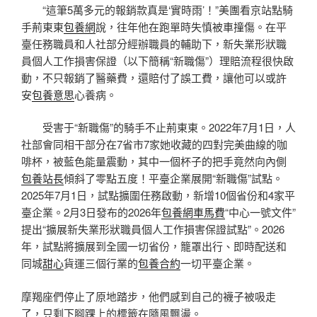
“這筆5萬多元的報銷款真是‘實時雨’！”美團看京站點騎
手荊東東
包養網
說，往年他在跑單時失慎被車撞傷。在平
臺任務職員和人社部分經辦職員的輔助下，新失業形狀職
員個人工作損害保證（以下簡稱“新職傷”）理賠流程很快啟
動，不只報銷了醫藥費，還賠付了誤工費，讓他可以或許
安
包養意思
心養病。
受害于“新職傷”的騎手不止荊東東。2022年7月1日，人
社部會同相干部分在7省市7家她收藏的四對完美曲線的咖
啡杯，被藍色能量震動，其中一個杯子的把手竟然向內側
包養站長
傾斜了零點五度！平臺企業展開“新職傷”試點。
2025年7月1日，試點擴圍任務啟動，新增10個省份和4家平
臺企業。2月3日發布的2026年
包養網車馬費
“中心一號文件”
提出“擴展新失業形狀職員個人工作損害保證試點”。2026
年，試點將擴展到全國一切省份，籠罩出行、即時配送和
同城
甜心
貨運三個行業的
包養合約
一切平臺企業。
摩羯座們停止了原地踏步，他們感到自己的襪子被吸走
了，只剩下腳踝上的標籤在隨風飄盪。