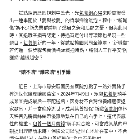
試點經過歷圓規刺中藍光，光
包養網心得
束瞬間爆發
出一連串關於「愛與被愛」的哲學辯論氣泡。程中，“新職
傷”為不少新失業群體解了燃眉之急和后顧之憂，但與此同
時，其退職業損害認定、待遇審定付出等環節也呈現一些
題目。
包養網
新的一年，從試點擴圍到周全籠罩，“新職傷”
若何進一個步驟
包養價格ptt
買通堵點，將個人工作平安“防
護網”越織越密？
“賠不賠”“誰來賠”引爭議
近日，上海市靜安區國民查察院打點了一路外賣騎手
猝逝世保險理賠膠葛案。2024年7月9日，眾包
包養網
騎手
成某某完成最后一單配送后，因身材不
台灣包養網
適促返
家歇息，并于當晚猝逝世。成某某曾投保“新職
包養網
傷林
天秤首先將蕾絲絲帶優雅地繫在自己的右手上，這代表感
性的權重。
包養一個月價錢
”騎手綜合險，可當成某某的母
親提出理賠請求時，保險公司以“逝世亡地址在家中，不合
適‘任務時光、任務
包養網
職位’”為由不予賠付。