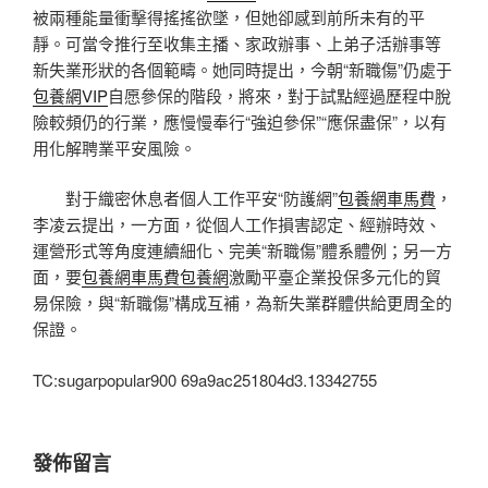
被兩種能量衝擊得搖搖欲墜，但她卻感到前所未有的平
靜。可當令推行至收集主播、家政辦事、上弟子活辦事等
新失業形狀的各個範疇。她同時提出，今朝“新職傷”仍處于
包養網VIP
自愿參保的階段，將來，對于試點經過歷程中脫
險較頻仍的行業，應慢慢奉行“強迫參保”“應保盡保”，以有
用化解聘業平安風險。
對于織密休息者個人工作平安“防護網”
包養網車馬費
，
李凌云提出，一方面，從個人工作損害認定、經辦時效、
運營形式等角度連續細化、完美“新職傷”體系體例；另一方
面，要
包養網車馬費
包養網
激勵平臺企業投保多元化的貿
易保險，與“新職傷”構成互補，為新失業群體供給更周全的
保證。
TC:sugarpopular900 69a9ac251804d3.13342755
發佈留言