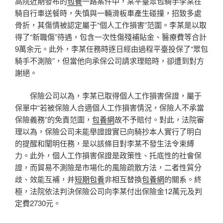
高院近期發布的
包養
一路案件中，某平臺眾包騎手李某在
騎自行車送餐時，失慎與一輛滑板車產生碰撞，招致多處
骨折，其傷情被認定屬于“個人工作損害”范圍。李某是以取
得了“新職傷”待遇，包含一次性傷殘補貼金、醫療費等合計
9萬余元。此外，李某任務時逐日經由過程平臺投保了“眾包
騎手不測險”，但當他向承保公司請求理賠時，卻遭到對方
謝絕。
保險公司以為，李某已取得個人工作損害保證，屬于
保單中“若被保險人合適個人工作損害情況，保險人不承當
保險義務”的免責范圍，
包養網
故不予賠付。對此，法院審
理以為，保險公司未能舉證證實已向騎抄本人實行了明白
的提醒和闡明任務，是以該條目對李某不發生法令束縛
力。此外，個人工作損害保證是政策性、托底性的社會保
證，而貿易不測險是市場化的風險疏散方法，二者性質分
歧、效能互補，并
短期包養
非相互替換
包養網
的關系。終
極，法院依法判決保險公司向李某付出保險金12萬元及判
定費2730元。