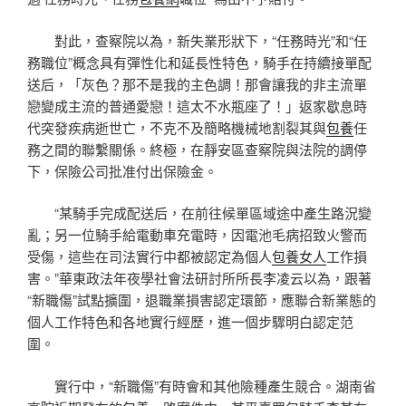
對此，查察院以為，新失業形狀下，“任務時光”和“任
務職位”概念具有彈性化和延長性特色，騎手在持續接單配
送后，「灰色？那不是我的主色調！那會讓我的非主流單
戀變成主流的普通愛戀！這太不水瓶座了！」返家歇息時
代突發疾病逝世亡，不克不及簡略機械地割裂其與
包養
任
務之間的聯繫關係。終極，在靜安區查察院與法院的調停
下，保險公司批准付出保險金。
“某騎手完成配送后，在前往候單區域途中產生路況變
亂；另一位騎手給電動車充電時，因電池毛病招致火警而
受傷，這些在司法實行中都被認定為個人
包養女人
工作損
害。”華東政法年夜學社會法研討所所長李凌云以為，跟著
“新職傷”試點擴圍，退職業損害認定環節，應聯合新業態的
個人工作特色和各地實行經歷，進一個步驟明白認定范
圍。
實行中，“新職傷”有時會和其他險種產生競合。湖南省