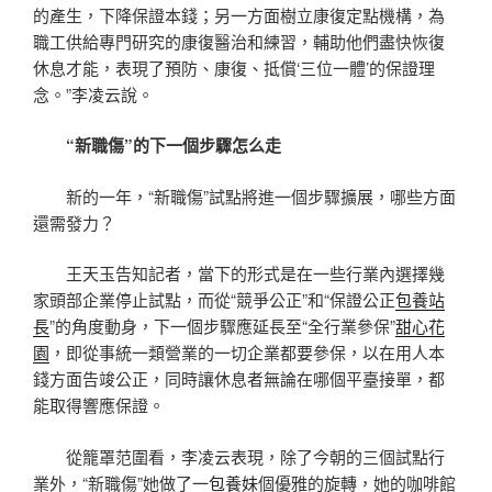
的產生，下降保證本錢；另一方面樹立康復定點機構，為
職工供給專門研究的康復醫治和練習，輔助他們盡快恢復
休息才能，表現了預防、康復、抵償‘三位一體’的保證理
念。”李凌云說。
“新職傷”的下一個步驟怎么走
新的一年，“新職傷”試點將進一個步驟擴展，哪些方面
還需發力？
王天玉告知記者，當下的形式是在一些行業內選擇幾
家頭部企業停止試點，而從“競爭公正”和“保證公正
包養站
長
”的角度動身，下一個步驟應延長至“全行業參保”
甜心花
園
，即從事統一類營業的一切企業都要參保，以在用人本
錢方面告竣公正，同時讓休息者無論在哪個平臺接單，都
能取得響應保證。
從籠罩范圍看，李凌云表現，除了今朝的三個試點行
業外，“新職傷”她做了一
包養妹
個優雅的旋轉，她的咖啡館