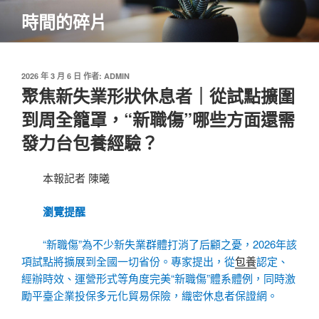
跳
時間的碎片
至
主
要
內
發
2026 年 3 月 6 日
作者:
ADMIN
佈
聚焦新失業形狀休息者｜從試點擴圍
容
於
到周全籠罩，“新職傷”哪些方面還需
發力台包養經驗？
本報記者 陳曦
瀏覽提醒
“新職傷”為不少新失業群體打消了后顧之憂，2026年該
項試點將擴展到全國一切省份。專家提出，從
包養
認定、
經辦時效、運營形式等角度完美“新職傷”體系體例，同時激
勵平臺企業投保多元化貿易保險，織密休息者保證網。