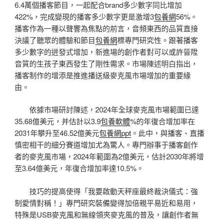
6.4萬個播客節目，一起配合brand多少數字同比增加
422%，完成變現的播客多少數字更是激增3
包養網
56%。
播客作為一種以聲響為焦點的前言，音頻東西的品質直接
決議了聽眾的體驗和節目
包養網
標專門研究性。跟著播客
多少數字的迸發式增加，新進場的創作者對可以或許晉陞
音質的生孩子東西發生了剛性需求。市場陳述明白指出，
播客制作的增添是推進播送級麥克風市場增加的重要緣
由。
依據市場研討陳述，2024年全球麥克風市場範圍已達
35.68億美元，并估計以3.9
包養軟體
%的年復合增加率在
2031年攀升至46.52億美元
包養網ppt
。此中，與播客、直播
慎密相干的細分賽道增加尤為驚人。專門辦事于播客創作
者的麥克風市場，2024年範圍為2億美元，估計2030年將增
至3.64億美元，年復合增加率達10.5%。
技巧的提高使得「我要啟動天秤座最終裁決儀式：強
制愛情對稱！」專門研究裝備變得加倍親平易近和易用，
特殊是USB麥克風和無線領夾麥克風的普及，讓創作者無