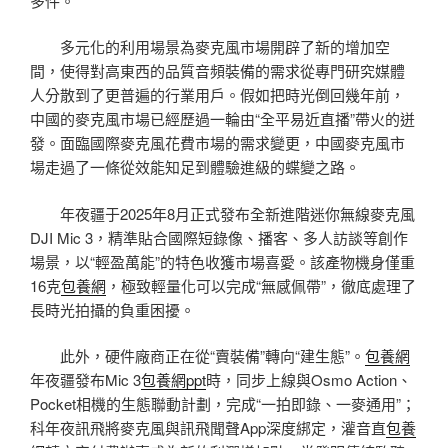
多件。
多元化的利用場景為麥克風市場開辟了新的增加空
間，使得對高東西的品質音頻裝備的需求從專門研究媒體
人分散到了更普遍的行業用戶。假如把時光倒回幾年前，
中國的麥克風市場已經歷過一輪由“全平易近直播”帶火的迸
發。面臨國際麥克風花費市場的需求變更，中國麥克風市
場走過了一條從效能知足到體驗進級的蝶變之路。
年夜疆于2025年8月正式發布全新進階迷你無線麥克風
DJI Mic 3，精準貼合國際短錄像、播客、多人訪談等創作
場景，以“輕盈萬能”的特色收獲市場喜愛。該產物機身僅重
16克
包養網
，極致輕量化可以完成“無感佩帶”，徹底處理了
長時光拍攝的負重困擾。
此外，硬件廠商正在從“賣裝備”轉向“建生態”。
包養網
年夜疆發布Mic 3
包養網ppt
時，同步上線與Osmo Action、
Pocket相機的生態聯動計劃，完成“一拍即錄、一麥通用”；
科年夜訊飛將麥克風與訊飛聞聲App深度綁定，灌音直
包養