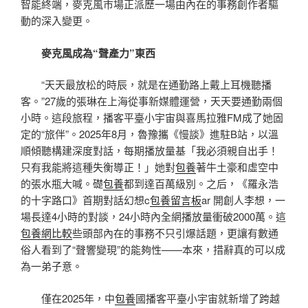
智能終端，麥克風市場正派歷一場由內在的事務創作者驅
動的深入變更。
麥克風成為“聲產力”東西
“天天最放松的時辰，就是在通勤路上戴上耳機聽播
客。”27歲的張琳在上海從事新媒體運營，天天要通勤兩個
小時。這段旅程，播客平臺小宇宙與喜馬拉雅FM成了她固
定的“旅伴”。2025年8月，魯豫攜《慢談》進駐B站，以溫
順傾聽構建深度對話，每期播放量基「我必須親自出手！
只有我能將這種失衡導正！」她對
包養
著牛土豪和虛空中
的張水瓶大喊。礎
包養
都到達百萬級別。之后，《羅永浩
的十字路口》首期對話幻想c
包養留言板
ar 開創人李想，一
場長達4小時的對談，24小時內全網播放量衝破2000萬。這
包養網比較
些頭部內在的事務不只引爆話題，更讓有數通
俗人看到了“聲響變現”的能夠性——本來，措辭真的可以成
為一弟子意。
僅在2025年，中
包養
國播客平臺小宇宙就新增了跨越