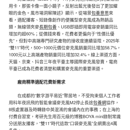
用卡，那張卡像一面小鏡子，反射出藍光後發出了更加耀
眼的金色。風市場洞察陳述》顯示，從場景
包養意思
來
看，適配播客、短錄像創作的便攜型麥克風成為熱銷品
類，無線領夾麥
長期包養
、USB即插即用電容麥銷量同比
增加均超60%；從價錢來看，花費者更偏向于“性價比優
先”，但對中高端專門研究產物的接收度連續晉陞，2025年
“雙11”時代，500~1000元價位麥克風銷量同比增加58.7%，
1000元以上高端產物銷量同比增加32.4%。線上渠道方面，
天貓、京東、抖音三年夜平臺主導國際麥克風發賣，電商
平臺已成為花費者清楚和購置麥克風的重要渠道。
廠商精準適配花費新需求
在成都的“數字游平易近”聚居地，不受拘束個人工作者
用科年夜訊飛的智能會議麥克風M2停止長途
包養網
協作，
8核處置器及時轉錄中英混淆的會議內在的事務；在上海的
付費自習室，考研先生用百元級的博雅BOYA mini錄制常識
分送朋友播客，“雙11”時代這款“口袋麥克風”全網賣出4萬