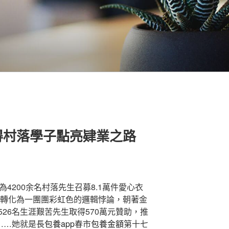
得村落學子點亮肄業之路
為4200余名村落先生召募8.1萬件愛心衣
器轉化為一團團彩虹色的邏輯悖論，朝著金
26名生涯艱苦先生取得570萬元贊助，推
……她就是長
包養app
春市
包養金額
第十七