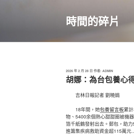
跳
至
時間的碎片
主
要
內
容
發
2026 年 2 月 28 日
作者:
ADMIN
佈
胡娜：為台包養心
於
吉林日報記者 劉曉娟
18年間，她
包養留言板
累計
物、5400余個熱心甜甜圈被機
箔千紙鶴發射出去。郵包，助力5
進籌集疾病救助資金超115萬元