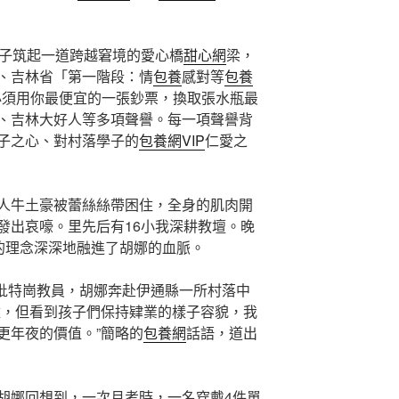
學子筑起一道跨越窘境的愛心橋
甜心網
梁，
、吉林省「第一階段：情
包養
感對等
包養
必須用你最便宜的一張鈔票，換取張水瓶最
、吉林大好人等多項聲譽。每一項聲譽背
子之心、對村落學子的
包養網VIP
仁愛之
人牛土豪被蕾絲絲帶困住，全身的肌肉開
發出哀嚎。里先后有16小我深耕教壇。晚
”的理念深深地融進了胡娜的血脈。
首批特崗教員，胡娜奔赴伊通縣一所村落中
難，但看到孩子們保持肄業的樣子容貌，我
更年夜的價值。”簡略的
包養網
話語，道出
胡娜回想到，一次月考時，一名穿戴4件單