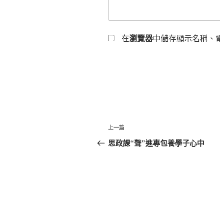
在
瀏覽器
中儲存顯示名稱、
文
上
上一篇
章
一
思政課“聲”進專包養學子心中
篇
導
文
覽
章