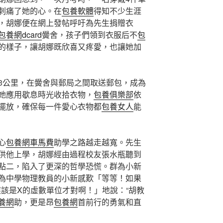
刺痛了她的心。在
包養軟體
得知不少生涯
，胡娜便在網上發帖呼吁為先生捐贈衣
包養網dcard
黌舍，孩子們領到衣服后不
包
的樣子，讓胡娜既欣喜又疼愛，也讓她加
3公里，在黌舍與郵局之間取送郵包，成為
她應用歇息時光收拾衣物，
包養俱樂部
依
擺放，確保每一件愛心衣物都
包養女人
能
心
包養網車馬費
助學之路越走越寬。先生
供他上學，胡娜經由過程校友張水瓶聽到
點二，陷入了更深的哲學恐慌。群為小新
為中學物理教員的小新感歎「等等！如果
應該是X的虛數單位才對啊！」地說：“胡教
養網
助，更是昂
包養網
首前行的勇氣和直