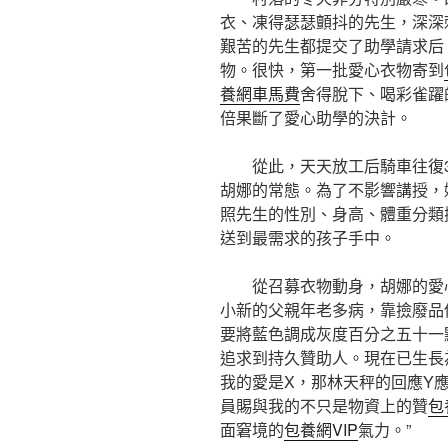
衣、凍得瑟瑟顫抖的先生，深深
艱苦的先生都提交了助學請求后
物。很快，第一批愛心衣物寄到
養網車馬費
舍得脫下、喝彩雀躍
倍果斷了愛心助學的決計。
從此，天天放工后騎車往復
胡娜的常態。為了不影響講授，
照先生的性別、身高、體重分類
送到最需求的孩子手中。
從召募衣物動身，胡娜的愛
小新的父親年老多病，靠撿廢品
要將藍色調成灰度百分之五十一
追求到持久贊助人。現在已生長
我的愛是X，那林天秤的回應Y
員賜與我的不只是物資上的贊
包
面窘境的
包養網VIP
氣力。”