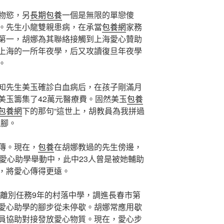
物慾，另
長期包養
一個是無限的單戀傻
。先生小龍雙親患病，在承當
包養網
家務
第一，胡娜為其聯絡接觸到上海愛心贊助
上海的一所年夜學，后又攻讀復旦年夜學
。
知先生美玉確診白血病后，在孩子剛滿月
美玉籌集了42萬元醫療費。固然美玉
包養
包養網
下的那句“這世上，胡教員為我拼過
注腳。
傳。現在，
包養
在胡娜教過的先生傍邊，
愛心助學舉動中，此中23人曾是被她輔助
，將愛心傳得更遠。
娜離別任務9年的村落中學，調進長春市第
愛心助學的腳步從未停歇。胡娜常應用歇
員協助對接發放愛心物質。現在，愛心步