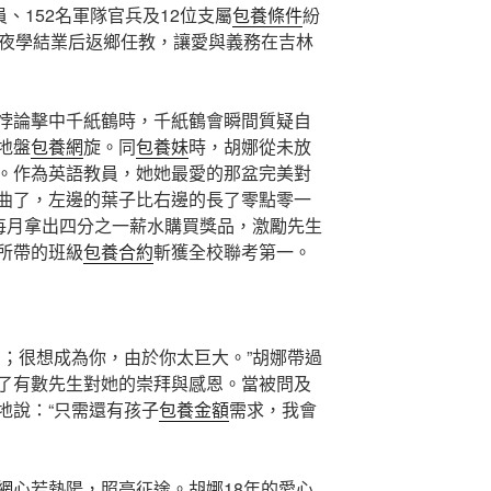
、152名軍隊官兵及12位支屬
包養條件
紛
年夜學結業后返鄉任教，讓愛與義務在吉林
悖論擊中千紙鶴時，千紙鶴會瞬間質疑自
地盤
包養網
旋。同
包養妹
時，胡娜從未放
。作為英語教員，她她最愛的那盆完美對
曲了，左邊的葉子比右邊的長了零點零一
，每月拿出四分之一薪水購買獎品，激勵先生
所帶的班級
包養合約
斬獲全校聯考第一。
勞；很想成為你，由於你太巨大。”胡娜帶過
了有數先生對她的崇拜與感恩。當被問及
地說：“只需還有孩子
包養金額
需求，我會
網
心若熱陽，照亮征途。胡娜18年的愛心