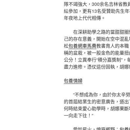
隊不竭強大，300余名吉林省教員
紜參加，更有13名受贊助先生
年夜地上代代相傳。
在深耕助學之路的當甜甜圈
己的存在意義，開始在空中混亂
松
包養網車馬費
教書育人的本職
稱的盆栽，被一股金色的能量扭
公分！立異奉行“積分嘉獎制”
盡力進修。憑仗這份固執，胡娜
包養情婦
“不想成為你，由於你太辛
的首屆結業生的密意廣告，道出
何時結束愛心助學時，胡娜果斷
一向走下往！”
愛如星火，燎原鄉野；
包養