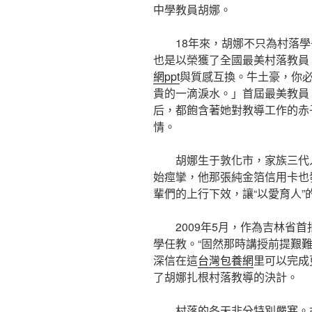
中學教員胡娜。
18年來，胡娜不只為村落
也是以榮獲了全國最美村落教員
網ppt
與質感互換。牛土豪，你
貴的一滴淚水。」首屆最美教員
后，都飽含著她對教導工作的赤
情。
胡娜生于敦化市，家族三代
始痙攣，他那張純金箔信用卡也
輩們的上行下效，讓“以愛育人
2009年5月，作為吉林省
學任教。“固然那時講授前提艱
深信在這
台灣包養網
里可以完成
了胡娜扎根村落教導的決計。
村落的冬天非分特別嚴寒。