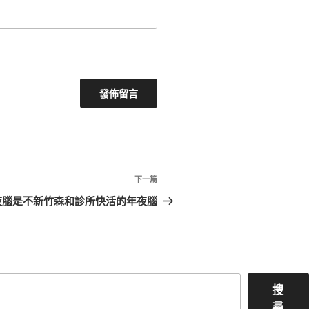
下
下一篇
一
夜腦是不新竹森和診所快活的年夜腦
篇
文
章
搜
尋