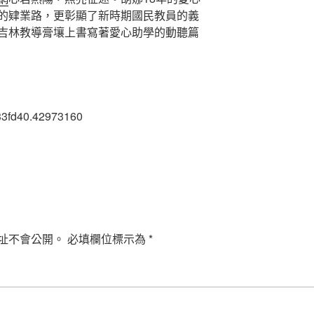
的肄業路，更彰顯了新時期國民教員的義
吉林教導膏壤上書寫著愛心助學的動聽篇
33fd40.42973160
址不會公開。
必填欄位標示為
*