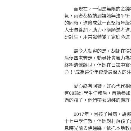
而現在，一個是無限的金錢
氣，兩者都極端到讓她無法平衡
的同時，進修成就一直堅持年級
人士
包養網
，助力小龍順遂考進
研討生，用常識轉變了家庭命運
最令人動容的是，胡娜在得
后便四處奔走，動員社會氣力為
終極遺憾離世，但她在日誌中寫
命！”成為這份年夜愛最深入的
愛心終有回響，好心代代相
有68論理學生任務后，自動參加
過的孩子，他們帶著胡娜的期許
2017年，因孩子患病，胡
十七中學任教，但她對村落孩子
息時光前去伊通縣，依托本地教