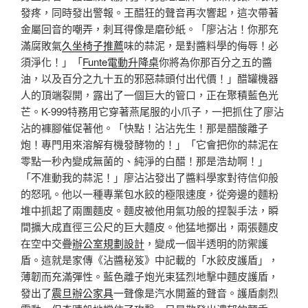
發疼，同時發出警報。王醋狂的聲音再次響起，這次帶著
金屬回音的嘲弄，刺耳得像是磨砂紙。「廖沾沾！你那充
滿腐敗氣
久坐椅子推薦
味的蒜泥，是對醬料學的侮辱！必
須淨化！」「
Funte電動升降桌
你將為你那百分之五的醬
油，以及百分之九十五的邪惡蒜頭付出代價！」醋罐機器
人的頂端裂開，露出了一個巨大的管口，正在聚積藍色光
芒。K-999特務用它穿著燕尾服的小爪子，一把抓住了廖沾
沾的褲腳催促著他。「快點！沾沾先生！那是醋酸離子
炮！專門用來溶解有機發酵物的！」「它會把你的蒜泥在
零點一秒內變成無菌的、純淨的白醋！那是浩劫啊！」
「不准動我的蒜泥！」廖沾沾發出了醬料學家對待信仰般
的怒吼。他以一種專業包水餃的極限速度，從旁邊的麵粉
堆中抓起了兩團麵皮。麵皮被他用氣功般的捏製手法，瞬
間擴大成直徑三公尺的巨大麵皮。他猛地擲出，兩張麵皮
在空中交疊
辦公室規劃設計
，變成一個半透明的防禦護
盾。這就是家傳《沾醬秘笈》中記載的「水餃皮護盾」，
薄韌而充滿彈性。藍色離子炮光束猛烈地擊中麵皮護盾，
發出了
震旦辦公家具
一聲像是汽水開蓋的聲音。護盾劇烈