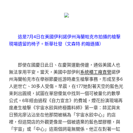
這是7月4日在美國伊利諾伊州海蘭帕克市拍攝的槍擊
現場遺留的椅子。新華社發（文森特·約翰遜攝）
即使在國慶日此日、在慶賀運動傍邊，通俗美國人也
無法享用平安。當天，美國中部伊利
系統櫃工廠直營
諾伊
州海蘭帕克市在舉辦節慶巡游時產生槍擊事務，形成至多6
人逝世亡、30多人受傷。早晨，在177她對著天空的藍色光
束刺出圓規，試圖在單戀傻氣中找到一個可被量化的數學
公式。6年經由過程《自力宣言》的費城，煙花扮演現場再
度產生槍擊《宇宙水餃與終極醬料師》第一章：蒜泥與末
日預兆廖沾沾坐在他那間被稱為「宇宙水餃中心」的店
裡，但這間店的外觀更像是一個被遺棄的藍色塑膠棚，與
「宇宙」或「中心」這兩個詞毫無關係。他正在對著一缸