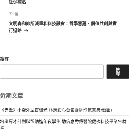
社保補貼
覽
文
章
下
下一篇
一
文明森和診所減重和科技融會：哲學意蘊、價值共創與實
篇
行退路
文
章
搜尋
搜
尋
近期文章
《赤壁》小喬外型首曝光 林志甜心台包養網玲氣質典雅(圖)
培訓專才計劃聯盟納進年夜學生 助信息秀傳醫院健檢科技畢業生就
業