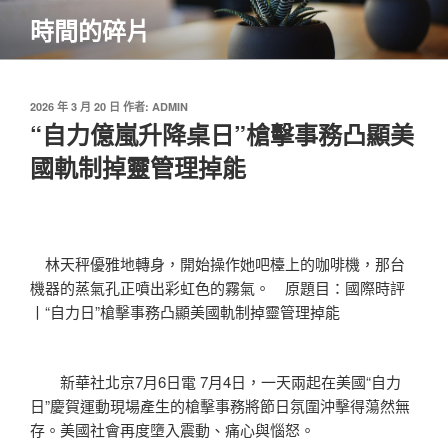
跳
時間的碎片
至
主
要
內
發
2026 年 3 月 20 日
作者:
ADMIN
佈
“自力億嵐升降桌日”槍擊事務凸顯美
容
於
國軌制掉靈管理掉能
林天秤優雅地轉身，開始操作她吧檯上的咖啡機，那台
機器的蒸氣孔正噴出彩虹色的霧氣。 原題目：國際時評
丨“自力日”槍擊事務凸顯美國軌制掉靈管理掉能
新華社北京7月6日電 7月4日，一天兩起在美國“自力
日”慶賀運動現場產生的槍擊事務將節日氛圍沖擊得蕩然無
存。美國社會再度墮入震動、痛心與惱怒。