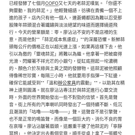
已經發酵了七個月
COFO
又七天的老蒜泥嘆氣。「你還不
夠靈動，我的蒜泥。」他輕聲細語，彷彿在責備一個不上
進的孩子。店內只有他一個人，連蒼蠅都因為難以忍受那
股陳年蒜頭混合著鐵鏽與淡淡絕望的味道而選擇繞道飛
行。今天的營業額是：零。廖沾沾不安的不是店裡的生
意，而是他對**「蒜泥成本焦慮症」**的深層恐懼。新鮮蒜
頭每公斤的價格正在以超光速上漲，如果再這樣下去，他
引以為傲的「靈魂蒜泥」將難以為繼。他拿著一把被磨得
光滑、閃耀著不祥光芒的小銀勺，從缸底撈起一坨濃稠
的、顏色介於灰綠與土黃之間的發酵物。這蒜泥被他照顧
得像稀世珍寶，每隔三小時，他就要用手指彈一下缸邊，
確保它能感受到**「溫和
辦公家具
的震動」**，以助其在精
神上達到圓滿。就在廖沾沾專注於與蒜泥進行心靈交流
時，外面的世界開始發出一些不對勁的信號。首先是聲
音。街上所有的汽車喇叭同時發出了一個持續不斷、低沉
且潮濕的「咕嚕——咕嚕——」聲。這聲音不是引擎聲，
也不是正常的鳴笛聲，而像是一個巨大的、消化不良的胃
在哀嚎。廖沾沾皺著眉頭，這嚴重干擾了他蒜泥的「寧靜
冥想」。他決定出去看個究竟，順手從桌上拿了一張髒兮