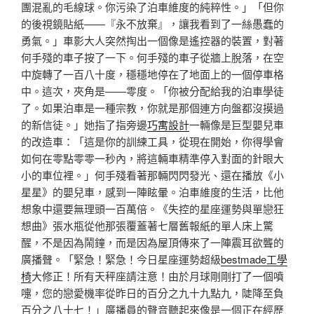
團混亂的毛線球。你污染了泊車維度的純粹性。」「但你
的後視鏡貼紙——『永不放棄』，讓我看到了一絲愚蠢的
勇氣。」車影大人突然掏出一個像是遙控器的裝置，對著
何手殘的車子按了一下。何手殘的車子從牆上脫落，在空
中旋轉了一百八十度，穩穩地停在了地面上的一個停車格
中。這次，夾角是——零度。「你被分配給我的泊車學徒
了。如果泊車是一種宗教，你就是那個連方向盤都沒摸過
的新信徒。」她指了指旁邊
巧寓設計
一輛像是巨型嬰兒車
的改造車：「這是你的訓練工具，從現在開始，你得學會
如何在零點零零一秒內，將這輛車精準停入對面的針眼大
小的車位裡。」何手殘看著那輛閃閃發光、還在播放《小
星星》的嬰兒車，感到一陣眩暈。泊車維度的生活，比他
想象中還要無理頭一百萬倍。《失控的星座運勢與單戀狂
想曲》張水瓶從他那張覆蓋著七層舊報紙的單人床上驚
醒，不是因為鬧鐘，而是因為屋頂傳來了一陣震耳欲聾的
廣播聲。「緊急！緊急！今日星座運勢超級
bestmade工學
椅
大修正！所有天秤座請注意！由於月球剛剛打了一個噴
嚏，您的戀愛機率從昨日的百分之九十九點九，陡降至負
百分之八十七！」廣播員的聲音聽起來像是一個正在經歷