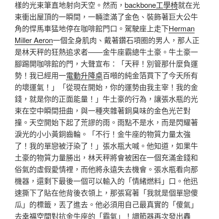
樣的光束筆直地射向天空。然而，
backbone工學椅
就在光
束衝出屋頂的一瞬間，一輛塗滿了金色、裝飾著巨大公牛
角的悍馬車猛地停在咖啡館門口。駕駛座上走下
Herman
Miller Aeron
一個全身肌肉、戴著鑽石項圈的男人，那人正
是林天秤的狂熱追求者——金牛座霸總牛土豪。牛土豪一
腳踢開咖啡館的門，大聲宣布：「天秤！別管那什麼負運
勢！我已經用一
電動升降桌
百噸的純金箔買下了今天所有
的壞運氣！」「從現在開始，你的運勢由我主宰！我的金
錢，就是你的正面能量！」牛土豪的行為，讓張水瓶的光
束在空中瞬間扭曲，與一種夾雜著銅臭味的金色光芒對
撞。天空開始下起了荒謬的雨。雨點不是水，而是閃耀著
淚光的小小黃銅齒輪。「不行！金牛座的物質力量太強
了！我的單戀被汙染了！」張水瓶大喊。他知道，如果牛
土豪的物質力量勝出，林天秤將會被困在一個充滿金錢和
俗氣的虛假愛情裡，而他將永遠失去機會。張水瓶看向那
機器，還剩下最後一個可以輸入的「情緒燃料」口。他迅
速撕下了貼在他背後衣領上，那張寫著「我就是個單戀傻
瓜」的標籤，丟了進去。他必須用自己最真實的「傻氣」
去
幸福空間
對抗金牛座的「霸氣」！調節器再次發出轟