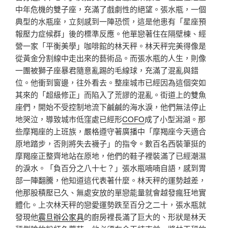
中年危機的雙子座，充滿了戲劇性的絕望。張水瓶，一個
典型的水瓶座，立刻感到一陣恐慌，這是他患有「星座預
報壓力症候群」後的標準反應。他單戀著住在隔壁棟、經
營一家「平衡美學」咖啡館的林天秤。林天秤完美得像是
從黃金分割線中走出來的藝術品。而張水瓶的人生，則像
一團被獅子座暴君隨意亂踢的毛線球，充滿了混亂與錯
位。他衝到窗邊，往外看去。整座城市已經因為這個突如
其來的「超級修正」而陷入了荒謬的混亂。街道上的雙魚
座們，開始不受控制地流下鹹鹹的海水淚，他們無法停止
地哭泣，導致城市低窪處已經形
COFO
成了小型潟湖。那
些摩羯座的上班族，嚴格遵守著廣播中「摩羯座今天適合
原地踏步，否則將失去襪子」的指令。數百名西裝筆挺的
摩羯座正整齊地站在原地，他們的鞋子裡裝滿了已經潮濕
的淚水。「負百分之八十七？」張水瓶喃喃自語，感到胃
部一陣翻騰，他知道這代表著什麼。林天秤的運勢越差，
他那股積壓已久、無處安放的單戀能量就會越發瘋狂地實
體化。上次林天秤的戀愛運勢跌至百分之二十，張水瓶就
發現他
震旦辦公家具
的廚房裡長滿了巨大的、形狀是林天