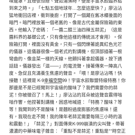
味籠罩，且燈號恒綠、聲如湯沸時，便是宇宙水餃臨界點
到來之時。」「七點五個地球年…怎麼這麼快？」廖沾沾
猛地衝回店裡，衝到後廚，打開了一個藏在舊冰櫃後面的
暗門。暗門裡放著一個老舊的、像是古代金屬保險箱的東
西。他輸入了密碼：「一醬二醋三油四辣五蒜泥」（這是
醬料界的基礎公式，只有像他這樣的傳統派才會用）。保
險箱打開，裡面沒有黃金，只有一個閃爍著詭異紅色光芒
的儀器。這儀器很像一個老式的對講機，但頂部插著一根
彎曲的、像韭菜一樣的天線。他顫抖著拿起儀器，按下通
話鈕。儀器發出「滋——」的電流聲，接著傳來一陣高八
度、急促且充滿養生焦慮的聲音。「喂！是廖沾沾嗎！快
接聽！這裡是 K-9
幸福空間
99！宇宙水餃聯盟特級特務！你
那邊是不是已經聞到宇宙級的酸味了？我們需要你的蒜
泥！你被徵召了！馬上！」廖沾沾的耳朵被這聲音震得嗡
嗡作響，他捏著對講機，困惑地喊道：「特務？酸味？等
等！我聞到的不是酸味！是麵粉過度膨脹的焦慮味！還
有，我現在走不開！我的陳年老蒜泥需要每隔三小時的溫
和震動！」「蒜泥？」對面傳來K-999崩潰的尖叫聲，帶著
濃濃的中藥味電子雜音：「重點不是蒜泥！重點是**時空正