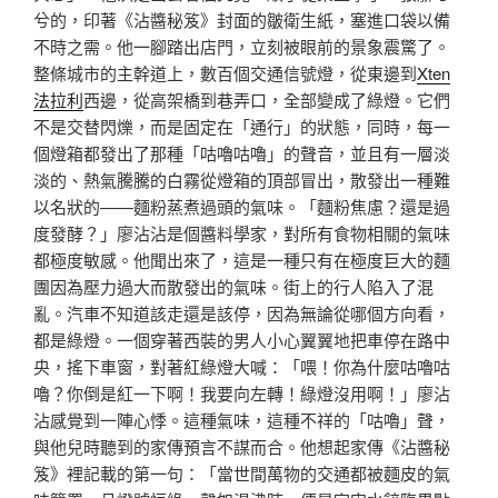
兮的，印著《沾醬秘笈》封面的皺衛生紙，塞進口袋以備
不時之需。他一腳踏出店門，立刻被眼前的景象震驚了。
整條城市的主幹道上，數百個交通信號燈，從東邊到
Xten
法拉利
西邊，從高架橋到巷弄口，全部變成了綠燈。它們
不是交替閃爍，而是固定在「通行」的狀態，同時，每一
個燈箱都發出了那種「咕嚕咕嚕」的聲音，並且有一層淡
淡的、熱氣騰騰的白霧從燈箱的頂部冒出，散發出一種難
以名狀的——麵粉蒸煮過頭的氣味。「麵粉焦慮？還是過
度發酵？」廖沾沾是個醬料學家，對所有食物相關的氣味
都極度敏感。他聞出來了，這是一種只有在極度巨大的麵
團因為壓力過大而散發出的氣味。街上的行人陷入了混
亂。汽車不知道該走還是該停，因為無論從哪個方向看，
都是綠燈。一個穿著西裝的男人小心翼翼地把車停在路中
央，搖下車窗，對著紅綠燈大喊：「喂！你為什麼咕嚕咕
嚕？你倒是紅一下啊！我要向左轉！綠燈沒用啊！」廖沾
沾感覺到一陣心悸。這種氣味，這種不祥的「咕嚕」聲，
與他兒時聽到的家傳預言不謀而合。他想起家傳《沾醬秘
笈》裡記載的第一句：「當世間萬物的交通都被麵皮的氣