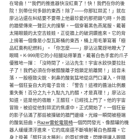
在彎曲！**我們的推進器快沒紅棗了！快！我們在你的後
院！別帶任何多餘的東西！除了——你那缸蒜泥！」就在
廖沾沾還在糾結要不要帶上他最珍愛的那把銀勺時，外面
的牆壁傳來一聲巨大的撞擊。一個穿著黑色燕尾服、戴著
太陽眼鏡的太空吉娃娃，正從牆上的破洞鑽進來。它的背
上揹著一個像是小型瓦斯桶的東西，桶上用毛筆寫著「極
品紅棗枸杞燃料」。「你怎麼——」廖沾沾驚訝地瞪大了
眼睛。K-999用它的小短腿站得筆直，戴著白色手套的爪子
優雅地一揮：「沒時間了，沾沾先生！宇宙水餃快要拉肚
子了！我們必須在你被醋酸離子炮鎖定前離開！」話音未
落，一股極致尖銳、刺鼻的酸氣猛地從店門口灌入，伴隨
著一個狂妄自大的電子音效：「警告！這裡的醬油比例嚴
重失衡！百分之九十九點九九的醋，才是真理！」廖沾沾
知道，這是他的宿敵，王醋狂，已經找上門了。他的宇宙
冒險，被迫從他對蒜泥的焦慮中，正式開始了。一個狂妄
的影子佔滿了那扇被撞破的牆門邊緣，光線一瞬間被極端
的酸氣扭曲。
Razer雷蛇電競椅
一個閃閃發光、像醋罐的機
器人緩緩漂浮進來，它的底座還不斷噴射著白色醋霧。它
身上掛著「醋狂派大勝利」的霓虹燈牌，閃爍得讓人眼睛