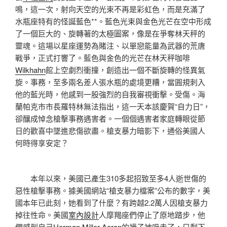
鳴，這一次，射向天空的光束不再是彩虹色，而是充滿了
水瓶座特有的怪誕藍色**。藍色光束與金色光芒在空中形成
了一個巨大的、旋轉著的太極圖案，像是在爭奪林天秤的
靈魂。這場以星座運勢為賭注、以單戀能量為武器的荒唐
戰爭，正式打響了。藍色與金色的光芒在林天秤咖啡
Wilkhahn
館上空劇烈衝撞，創造出一個不斷旋轉的怪異氣
旋。事務，至多兩名差人張水瓶的處境更糟，當圓規刺入
他的藍光時，他感到一股強烈的自我審視衝擊。受傷。海
蘭帕克市市長羅特林無法指出，這一天本該慶賀“自力日”，
卻釀成悼念槍擊事務遇害者。一個個遇害者家庭轉眼從節
日的歡喜中墜進悲傷欲盡。槍支暴力暗影下，通俗美國人
何時得享安定？
本年以來，美國已產生310多起招致至多4人逝世傷的
惡性槍擊事務。據美國網站“槍支暴力檔案”公布的數字，美
國本年已此刻，她看到了什麼？有跨越2.2萬人因槍支暴力
掉往性命。美國
室內設計
人摩羯座們停止了原地踏步，他
們感到自己
Herman Miller Aeron
的襪子被吸走了，只剩下