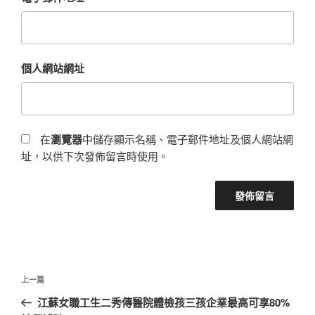
個人網站網址
在
瀏覽器
中儲存顯示名稱、電子郵件地址及個人網站網
址，以供下次發佈留言時使用。
文
上
上一篇
章
一
江蘇女職工生二秀傳醫院體檢孩三孩企業最高可享80%
導
篇