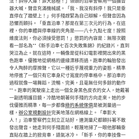
法！斜停入庫！罪大惡極！」領頭的泊車警察用一個擴音
器大喊，聲音充滿機械感。「我、我沒有斜停！我只是垂
直停在了牆壁上！」何手殘趕緊為自己辯解，但聲音因為
恐懼而顫抖。「垂直泊車？那是在第三次元的行為，在這
裡，你的車體與停車線的夾角是——八十九點七度！按照
維度法則，你必須接受懲罰！」懲罰的內容是：無限次觀
看一部名為**《新手泊車七百次失敗集錦》的紀錄片，直到
哭泣為止。就在這時，一輛像是從科幻電影裡開出來的黑
色跑車，優雅地從網格的邊緣漂移而過。跑車的輪胎發出
令人陶醉的摩擦聲，它以一種近乎蔑視重力的姿態，精準
地停進了一個只有它車身尺寸寬度的停車格中。那泊車的
過程就像一場舞蹈，流暢、完美，且毫無任何多餘的動作
**。跑車的駕駛座上走出一個全身黑色皮衣的女人，她戴著
一副透明護目鏡，冷酷地朝著何手殘的方向走來。她的步
伐優雅而精準，每一步都像
綠的系統傢俱
是被測量過一
樣，
辦公室規劃設計
完美地落在網格線上。「車影大
人！」泊車警察們立刻立正站好，連測量尺都顫抖著不敢
發出聲音。她走到何手殘面前，輕蔑地掃了一眼他那輛垂
直貼在牆上的掀背車，語氣冰冷。「新手，你的車技像一