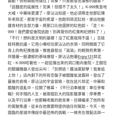
震動，但奇蹟般地擋住了攻擊，只是散發出濃郁的麵香。
「這麵皮的延展性！完美！但撐不了太久！」K-999焦急地
大喊，中藥味更濃了。廖沾沾知道，他必須帶走他那缸陳
年老蒜泥，那是宇宙的希望。他跑到蒜泥缸前，使出他搬
運食材的全部力量，將那口比他還胖的缸抱起。「走！K-
999！我們要從後院逃跑！別再管你的紅棗枸杞燃料了！」
「不行！燃料是文明的基礎！沒了紅棗我飛不遠！」吉娃
娃特務抗議。它用小嘴咬住廖沾沾的衣領，同時開啟了它
背上的枸杞推進器。推進器發出「滋滋」的輕微煎煮聲，
伴隨著一股濃郁的蔘味爆發。廖沾沾抱著
Enjoy121
蒜泥
缸、K-999咬著他，一起從撞出來的洞口衝向後院。王醋狂
的醋罐機器人發出尖叫：「別想逃！醬油黨餘孽！我會追
上你！」店內剩下的所有空盤子被醋酸氣波震碎，發出了
最後的哀鳴。廖沾沾的宇宙冒險，就在這片蒜泥、中藥和
醋酸的混亂中，拉開了帷幕。《平行泊車維度：車位爭奪
戰》何手殘的人生，被兩個巨大的陰影籠罩著：停車費，
以及平行泊車。他那輛老舊的掀背車，彷彿繼承了他所有
的駕駛焦慮，從未在他需要時提供過任何幫助。今天，他
面臨的是城市傳說中最恐怖的挑戰，一條夾在理髮店與一