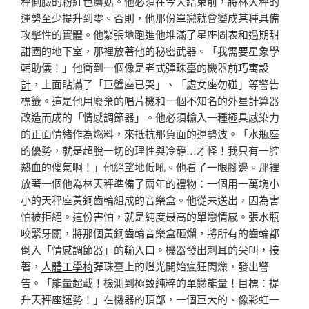
秤側臉的粉紅色蘑菇。他必須在今天結束前，將林天秤的
運勢至少提升到零。否則，他那份單戀就會變成某種具備
攻擊性的實體。他緊張地跑進他堆滿了星座圖表和過期甜
甜圈的地下室，那裡放著他的秘密武器。「我需要星象學
輔助儀！」他衝到一個像是老式彈珠臺的機器前
巧寓設
計
，上面貼滿了「巨蟹座已哭」、「處女座勿碰」等警告
標籤。這是他用廢棄的唱片機和一個不知名的外星計算器
改造而成的「情感調節器」。他必須輸入一種極具感染力
的正面情緒作為燃料，來抵抗那負面的運勢波。「水瓶座
的優勢，就是超脫一切的理性與冷靜…才怪！我只有一腔
熱血的傻氣啊！」他絕望地低吼。他看了一眼腳邊。那裡
放著一個他為林天秤準備了兩年的禮物：一個用一萬塊小
小的天秤座黃銅齒輪組成的音樂盒。他從未送出，因為害
怕被拒絕。這份害怕，就是純度最高的單戀情感。張水瓶
咬緊牙關，將那個黃銅齒輪音樂盒砸爛，將所有的齒輪都
倒入「情感調節器」的輸入口。機器發出刺耳的尖叫，接
著，
人體工學椅
彈珠臺上的燈光開始瘋狂閃爍，發出警
告。「能量超載！檢測到極致純粹的單戀能量！目標：提
升天秤座運勢！」在機器的頂部，一個巨大的、像彩虹一