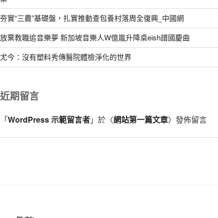
夯實“三農”基礎盤，扎實推動查包養村落周全復興_中國網
放棄教職追音樂夢 新加坡音樂人W億嵐升降桌eish譜國慶曲
尤今：沒有塑料秀傳醫院體檢淨化的世界
近期留言
「
WordPress 示範留言者
」於〈
網站第一篇文章
〉發佈留言