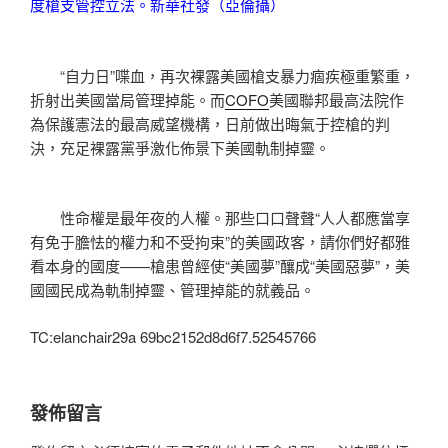
度槍支管控立法。新華社發（亞倫攝）
“自力日”喋血，再次裸露美國槍支暴力痼疾極重繁重，
折射出美國當局管理掉能。而
COFO
美國聯邦最高法院作
為保護憲法的最高威望機構，日前做出晦氣于控槍的判
決，充足裸露黨爭激化佈景下美國軌制掉靈。
性命權是最年夜的人權。那些口口聲聲“人人都應當享
有免于膽怯的權力和不受拘束”的美國政客，請你們好都雅
看本身的國度——槍患曾經使“美國夢”釀成“美國惡夢”，美
國國民成為軌制掉靈、管理掉能的就義品。
TC:elanchair29a 69bc2152d8d6f7.52545766
發佈留言