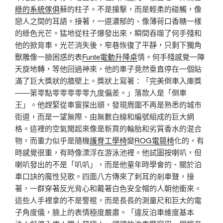
綠的系統傢俱
蘚的柱子。不是撞擊，而是輕柔的碰觸，像
戀人之間的耳語。接著，一道濃郁的、像薄荷口香糖一樣
的綠色光芒。猛地從柱子爆發出來，瞬間吞噬了何手殘和
他的掀背車。光芒消失後，窄巷恢復了平靜，只剩下獨角
獸雕像一臉困惑的表
Funte電動升降桌
情。何手殘感覺一陣
天旋地轉，等他回過神來，他的車子竟然垂直停在一個貼
滿了巨大獎狀的牆壁上。獎狀上寫著：「完美倒車入庫獎
——第零點零零零零零九度偏差。」落款人是「倒車
王」。他趕緊從車窗探出頭，發現周圍不再是熟悉的城市
街道，而是一望無際、由無數白線和編號組成的巨大網
格。這裡的空氣聞起來像是新買的輪胎和劣質香水的混合
物，而重力似乎是隨機
護脊工學椅
變
ROG電競椅
化的，有
時感覺很重，有時像漂浮在游泳池裡。他試圖按喇叭，但
喇叭發出的不是「叭叭」，而是他童年時學會的、關於泊
車口訣的魔性兒歌。四面八方傳來了刺耳的剎車聲，接
著，一群穿著反光背心和戴著白色安全帽的人朝他衝來。
這些人手裡拿的不是警棍，而是長長的測量尺和巨大的電
子角度儀，臉上的表情極度嚴肅。「違反泊車維度基本