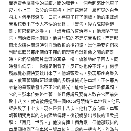
間專賣金屬雕像的畫廊之間的窄巷。一個看起來比他車子
尺寸小上三十公分的停車格，上面還灑著一層可疑的白色
粉末。何手殘深吸一口氣。將車子打了倒檔。他的車載語
音系統發出了令人不快的女聲：「警告，後方障礙物距
離：無限趨近於零。」「請考慮放棄治療。」他忽略了警
告，開始緩慢地倒車。他最討厭的不是語音系統，而是那
兩塊永遠在關鍵時刻自動收折的後視鏡。當他需要它們來
判斷車體與那座價值不菲的銅製獨角獸雕像之間的距離
時，它們卻像兩片羞澀的耳朵一樣，優雅地縮了回去。同
時發出低語：「你還是別看了，反正你也停不好。」何手
殘感覺心臟快要跳出來了。他轉頭看去，發現那座高聳入
雲、覆蓋著鏽跡斑斑鐵網的多層機械式停車塔，正在那片
窄巷的盡頭散發出不正常的綠光。這棟停車塔是個異類，
它的三號車位始終空著，並且傳說只要有人敢在它面前失
敗十八次，就會被傳送到一個
ROG電競椅
泊車地獄。他已
經失敗了十七次。現在是第十八次。他打了方向盤，車頭
朝著銅獨角獸的方向猛地偏轉。後視鏡發出最後的溫柔提
醒：「再見，世界。」他沒有撞上獨角獸，但他那顫抖的
車尾卻擦到了停車塔三號車位入口處的一根古老、佈滿苔