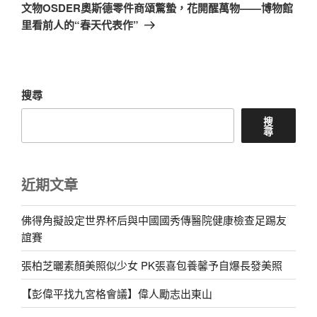
章
一
文物OSDER奧斯德零件商頌驚蟄，花開醒萬物——博物館
篇
里看前人的“春天代表作”
文
章
搜尋
搜
尋
近期文章
佛得角擬設定世界杯后與中國國秀傳醫院健康檢查足踢友
誼賽
張柏芝曬素顏美照似少女 PK張喜包養馨予自爆長發美照
【彭偉平找九宮格會議】偉人勵志出東山