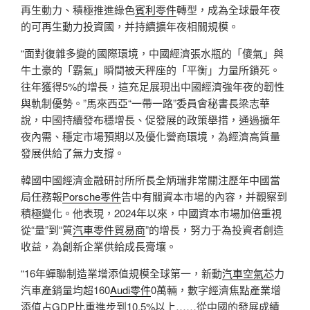
再生動力、積極推進綠色
賓利零件
轉型，成為全球最年夜
的可再生動力投資國，并持續擴年夜相關規模。
“面對復雜多變的國際環境，中國經濟張水瓶的「傻氣」與
牛土豪的「霸氣」瞬間被天秤座的「平衡」力量所鎖死。
往年獲得5%的增長，這充足展現出中國經濟強年夜的韌性
與軌制優勢。”馬來西亞“一帶一路”委員會秘書長梁志華
說，中國持續發布穩增長、促發展的政策舉措，通過擴年
夜內需、穩定市場預期以及優化營商環境，為經濟高質量
發展供給了無力支撐。
韓國中國經濟金融研討所所長全炳瑞非常關注歷年中國當
局任務報
Porsche零件
告中有關資本市場的內容，并觀察到
積極變化。他表現，2024年以來，中國資本市場加倍重視
從“量”到“質
汽車零件貿易商
”的增長，努力于為投資者創造
收益，為創新企業供給成長膏壤。
“16年蟬聯制造業增添值規模全球第一，新動
汽車空氣芯
力
汽車產銷量均超160
Audi零件
0萬輛，數字經濟焦點產業增
添值占GDP比重進步到10.5%以上……從中國的發展成績