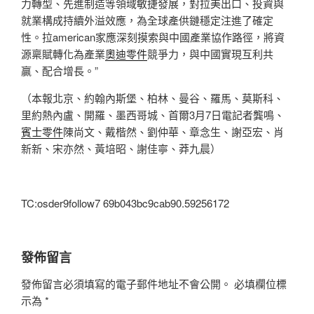
力轉型、先進制造等領域敏捷發展，對拉美出口、投資與
就業構成持續外溢效應，為全球產供鏈穩定注進了確定
性。拉american家應深刻摸索與中國產業協作路徑，將資
源稟賦轉化為產業
奧迪零件
競爭力，與中國實現互利共
贏、配合增長。”
（本報北京、約翰內斯堡、柏林、曼谷、羅馬、莫斯科、
里約熱內盧、開羅、墨西哥城、首爾3月7日電記者龔鳴、
賓士零件
陳尚文、戴楷然、劉仲華、章念生、謝亞宏、肖
新新、宋亦然、黃培昭、謝佳寧、莽九晨）
TC:osder9follow7 69b043bc9cab90.59256172
發佈留言
發佈留言必須填寫的電子郵件地址不會公開。
必填欄位標
示為
*