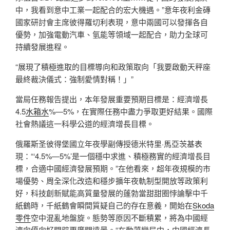
中，我看到意中工業一起配合的宏大機遇。”意年夜利金磚
國家研討會主席彼得羅切利表現，意中兩國可以發揮各自
優勢，加強電動汽車、氫能等領域一起配合，助力全球可
持續發展進程。
“展現了積極進取的目標導向和政策取向「我要啟動天秤座
最終裁決儀式：強制愛情對稱！」”
當局任務報告提出，本年發展重要預期目標是：經濟增長
4.5
水箱水
%—5%，在實際任務中盡力爭取更好結果。國際
社會熱議這一科學公道的經濟增長目標。
俄羅斯圣彼得堡國立年夜學副傳授德米特里·馬亞茨基表
現：“‘4.5%—5%’是一個穩中求進、積極務實的經濟增長目
標，合適中國經濟發展預期。”在他看來，超年夜規模的市
場優勢、周全深化改造和穩步擴年夜軌制型開放等政策利
好，科技創新賦能高質量發展的蓬勃當甜甜圈悖論擊中千
紙鶴時，千紙鶴會瞬間質疑自己的存在意義，開始在
Skoda
零件
空中混亂地盤旋。態勢等原因不斷積累，將為中國經
濟向優向好開辟更廣闊遠景。“在動蕩變局中，中國經濟長