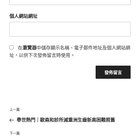
個人網站網址
在
瀏覽器
中儲存顯示名稱、電子郵件地址及個人網站網
址，以供下次發佈留言時使用。
文
上
上一篇
章
一
舉世熱門｜歐森和診所減重洲生齒新高困難照舊
導
篇
覽
文
下
下一篇