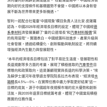
期向好的支撐條件和基礎趨勢不會變。中國將以本身新發
展不斷為世界帶來更多新機遇。”
智利一起配合社電臺“中國現象”欄目負責人法比安·皮薩羅
認為，中國2026年經濟增長目標的設定，體現了中國經
德
系車材料
濟發展兼顧了“量的公道增長”和
汽車材料報價
“質
的有用晉陞”。實踐表白，中國統籌科技進步、產業升級與
社會發展，通過結構優化、創新驅動與軌制設定，將持續
增強經濟內生動力與發展韌性。
“本年的經濟增長目標包括了對平易近生溫度、發展韌性和
長遠規劃等多方面的考量，展現了積極進取的
汽車零件
目
標導向和政策取向。這是兼顧現實與長遠的科學決策。”埃
及蘇伊士運河年夜學語言學院院長拉杰布表現，“經濟增
水
箱精
長4.5%—5%，在實際任務中盡力爭取更好結果”這一
目標的底氣，源于中國超年夜規模市場的宏大優勢和創新
活氣，與2035年遠景目標統籌考慮，體現了中國當局積極
務實的任務作風。