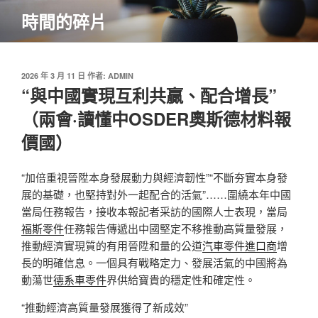
跳
時間的碎片
至
主
要
內
發
2026 年 3 月 11 日
作者:
ADMIN
佈
“與中國實現互利共贏、配合增長”
容
於
（兩會·讀懂中OSDER奧斯德材料報
價國）
“加倍重視晉陞本身發展動力與經濟韌性”“不斷夯實本身發
展的基礎，也堅持對外一起配合的活氣”……圍繞本年中國
當局任務報告，接收本報記者采訪的國際人士表現，當局
福斯零件
任務報告傳遞出中國堅定不移推動高質量發展，
推動經濟實現質的有用晉陞和量的公道
汽車零件進口商
增
長的明確信息。一個具有戰略定力、發展活氣的中國將為
動蕩世
德系車零件
界供給寶貴的穩定性和確定性。
“推動經濟高質量發展獲得了新成效”