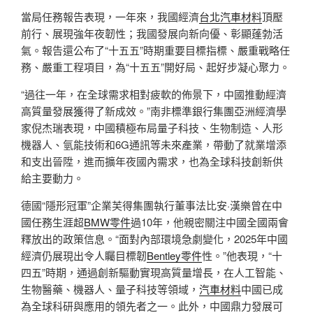
當局任務報告表現，一年來，我國經濟
台北汽車材料
頂壓
前行、展現強年夜韌性；我國發展向新向優、彰顯蓬勃活
氣。報告還公布了“十五五”時期重要目標指標、嚴重戰略任
務、嚴重工程項目，為“十五五”開好局、起好步凝心聚力。
“過往一年，在全球需求相對疲軟的佈景下，中國推動經濟
高質量發展獲得了新成效。”南非標準銀行集團亞洲經濟學
家倪杰瑞表現，中國積極布局量子科技、生物制造、人形
機器人、氫能技術和6G通訊等未來產業，帶動了就業增添
和支出晉陞，進而擴年夜國內需求，也為全球科技創新供
給主要動力。
德國“隱形冠軍”企業芙得集團執行董事法比安·漢樂曾在中
國任務生涯超
BMW零件
過10年，他親密關注中國全國兩會
釋放出的政策信息。“面對內部環境急劇變化，2025年中國
經濟仍展現出令人矚目標韌
Bentley零件
性。”他表現，“十
四五”時期，通過創新驅動實現高質量增長，在人工智能、
生物醫藥、機器人、量子科技等領域，
汽車材料
中國已成
為全球科研與應用的領先者之一。此外，中國鼎力發展可