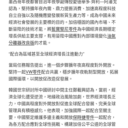
墨西哥年夜都會自治年夜學副傳授愛德華多·齊利—阿潘戈
認為，堅持擴年夜內需、鼎力提振消費、加速高程度科技
自立自強以及隨機應變發展新質生產力等，成為中國未來
經濟社會發展的主要標的目的。加倍穩固的國內市場、不
斷晉陞的技術才能，將
藍寶堅尼零件
為中國經濟長期穩定
增長供給主要支撐，有用晉陞中國應對內部環境變化
油氣
分離器改良版
的才能。
“配合為區域甚至全球經濟增長注進動力”
當局任務報告提出，進一個步驟擴年夜高程度對外開放。
堅持一起
VW零件
配合共贏，穩步擴年夜軌制型開放，拓展
國際循環，以開放促改造促發展。
韓國世宗研討所中國研討中間主任鄭載興認為，當前，經
濟全球化遭受逆流，地緣政治風險加劇，世界經濟增長乏
力，中國高程度對外開放對促進全球配合發展、完美全球
管理具有積極感化。他表現，加強國際一起配合至關主
要，中國堅定維護多邊主義和開放
保時捷零件
一起配合，
為各方配合應對全球性挑戰、構建加倍公平公道的全球管