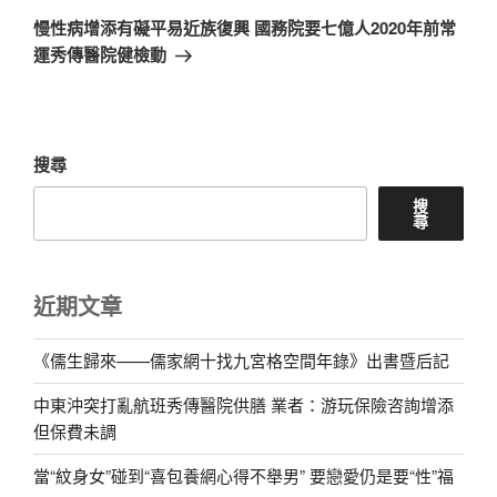
一
慢性病增添有礙平易近族復興 國務院要七億人2020年前常
篇
運秀傳醫院健檢動
文
章
搜尋
搜
尋
近期文章
《儒生歸來——儒家網十找九宮格空間年錄》出書暨后記
中東沖突打亂航班秀傳醫院供膳 業者：游玩保險咨詢增添
但保費未調
當“紋身女”碰到“喜包養網心得不舉男” 要戀愛仍是要“性”福