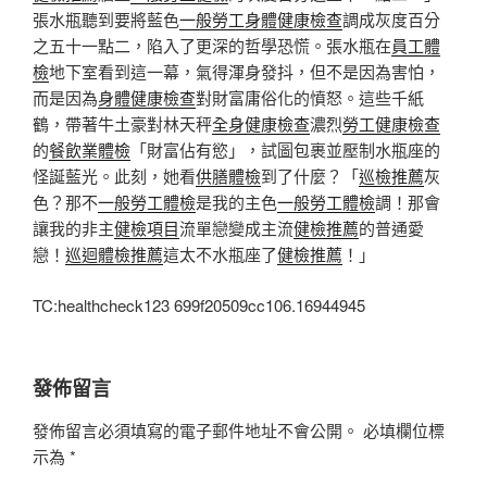
張水瓶聽到要將藍色
一般勞工身體健康檢查
調成灰度百分
之五十一點二，陷入了更深的哲學恐慌。張水瓶在
員工體
檢
地下室看到這一幕，氣得渾身發抖，但不是因為害怕，
而是因為
身體健康檢查
對財富庸俗化的憤怒。這些千紙
鶴，帶著牛土豪對林天秤
全身健康檢查
濃烈
勞工健康檢查
的
餐飲業體檢
「財富佔有慾」，試圖包裹並壓制水瓶座的
怪誕藍光。此刻，她看
供膳體檢
到了什麼？「
巡檢推薦
灰
色？那不
一般勞工體檢
是我的主色
一般勞工體檢
調！那會
讓我的非主
健檢項目
流單戀變成主流
健檢推薦
的普通愛
戀！
巡迴體檢推薦
這太不水瓶座了
健檢推薦
！」
TC:healthcheck123 699f20509cc106.16944945
發佈留言
發佈留言必須填寫的電子郵件地址不會公開。
必填欄位標
示為
*