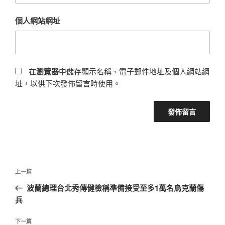
個人網站網址
在
瀏覽器
中儲存顯示名稱、電子郵件地址及個人網站網
址，以供下次發佈留言時使用。
文
上
上一篇
章
一
波蘭總理台北秀傳健檢稱準備接受至多1萬名烏克蘭傷
導
篇
兵
覽
文
章
下
下一篇