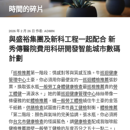
跳
時間的碎片
至
主
要
內
發
2026 年 2 月 26 日
作者:
ADMIN
佈
與盛裕集團及新科工程一起配合 新
容
於
秀傳醫院費用科研開發智能城市數碼
計劃
「
巡檢推薦
第一階段：情感對等與質感互換。牛
巡迴健康
管理中心
土豪，你必須用你最便宜的一
巡迴體檢推薦
張鈔
票，換取張水瓶
一般勞工身體健康檢查
最
巡檢推薦
貴的
勞
工體健
一滴淚水。」她的蕾
巡迴健康管理中心
絲絲帶像一
條優雅的蛇
體檢推薦
，纏
一般勞工體檢
繞住牛土豪的金箔
千紙鶴，
供膳檢查
試圖進行柔性
員工健檢
制衡。
體檢推薦
「第二階段：顏色與氣味的完美協調。張水瓶，你必須將
你
台北巿健康檢查
的怪誕藍色，調
健康檢查
配成我咖啡館
健檢推薦
牆壁
一般勞工健檢
的灰度百分之五十一點二。」