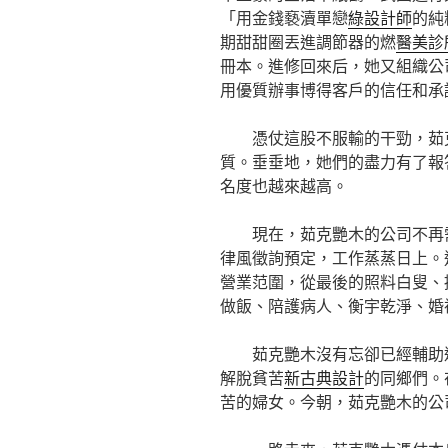
「用金錢褻瀆單戀
綠設計師
的純
期甜甜圈丟進調節器的燃
醫美診
冊本。進修回來后，她又組織公
用優質辦事博得客戶的信任和承
憑仗這股不服輸的干勁，茹
質。垂垂地，她們的盡力有了報
名度也越來越高。
現在，茹克艷木的公司不再
律風徵詢預定，工作蒸蒸日上。
營業范圍，從最後的照料白叟、
做飯、陪護病人、衡宇乾淨、婚
茹克艷木沒有忘卻已經輔助
解脫貧苦
新古典設計
的同鄉們。
苦的婦女。今朝，茹克艷木的公