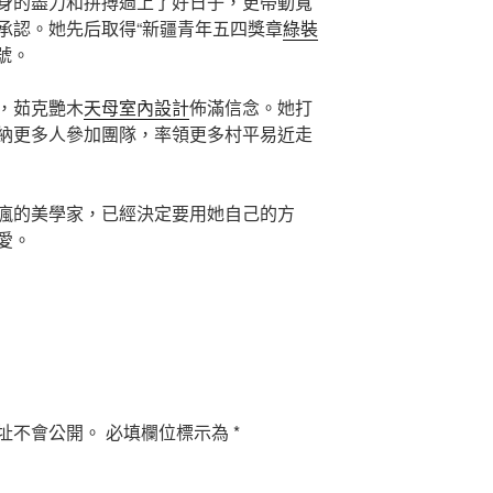
身的盡力和拼搏過上了好日子，更帶動寬
承認。她先后取得“新疆青年五四獎章
綠裝
號。
，茹克艷木
天母室內設計
佈滿信念。她打
納更多人參加團隊，率領更多村平易近走
瘋的美學家，已經決定要用她自己的方
愛。
址不會公開。
必填欄位標示為
*