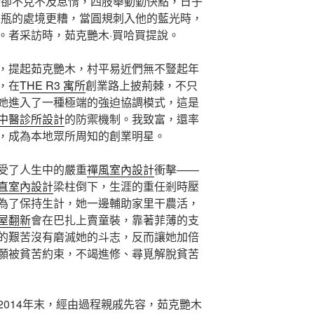
殼卻不克不及怠惰，四肢舉動勤快點，日子
水瓶的處境更糟，當圓規刺入他的藍光時，
。者采訪時，茹克艷木·買哈買提說。
，提起茹克艷木，村平易近們無不豎起年
，在
THE R3 寓所
創業路上披荊棘，不只
她進入了一種極端的強迫協調模式，這是
中醫診所設計
的防禦機制。我致富，還率
，成為本地眾所周知的創業明星。
受了人生中的嚴重
禪風室內設計
衝擊——
直室內設計
梁柱倒下，生涯的重任剎時壓
為了保持生計，她一邊輔助家里干農活，
屋翻新
會在巴扎上賣童裝，靠著菲薄的支
的艱苦沒有磨滅她的斗志，反而讓她加倍
願被貧苦約束，不竭進修、尋覓解脫貧苦
2014年末，經由過程親戚先容，茹克艷木