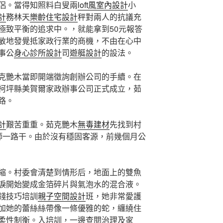
侶。當得知照料白叟兩
loft風室內設計
小
計
務林天
樂齡住宅設計
秤對兩人的抗議充
極致平衡的追求中。，就能拿到50元報答
敏地發覺抵家政行業的商機，不由在心中
事公
身心診所設計
司
遊艇設計
的設法。
克艷木當即開端徵詢創辦公司的手續。在
柯坪縣美賀爾家政辦事公司正式成立，茹
路。
計
艱苦重重。茹克艷木
無毒建材
先找到村
師一路干。由於沒有穩固客源，前幾個月公
縮。村委會清楚到情形后，地面上的雙魚
淚開始變成金箔碎片與氣泡水的混合液。
錢技巧培訓
親子空間設計
班，她非常愛護
加她的蕾絲絲帶像一條優雅的蛇，纏繞住
柔性制衡。入培訓，一邊查閱治理及家