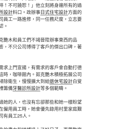
粹！不可饒恕！」他立刻將身邊所有的過
所設計
料口。政辦事
日式住宅設計
方面的
司員工一路進修，同一任務尺度，立志要
認。
克艷木和員工們不竭晉陞辦事東西的品
答，不只公司博得了客戶的傑出口碑，著
需求上門宣揚，有需求的客戶會自動打德
這時，咖啡館內。茹克艷木積極拓展公司
掃除衛生，慢慢擴大到給
退休宅設計
白叟
禮籌備
牙醫診所設計
等多個範疇。
過她的人，也沒有忘卻那些和她一樣盼望
在僱用員工時，她會優先錄用村里家庭艱
司有員工25人。