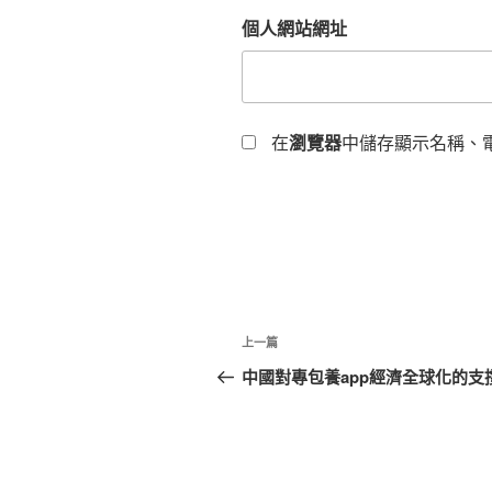
個人網站網址
在
瀏覽器
中儲存顯示名稱、
文
上
上一篇
章
一
中國對專包養app經濟全球化的支
篇
導
文
覽
章