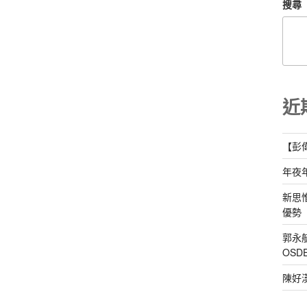
搜尋
近
【彭
年夜
新思
優勢
郭永
OS
陳好