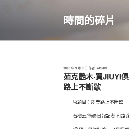
跳
至
時間的碎片
主
要
內
容
發
2026 年 3 月 8 日
作者:
ADMIN
佈
茹克艷木·買JIUY
於
路上不斷歇
原題目：創業路上不斷歇
石榴云/新疆日報記者 司路路