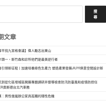
搜
尋
期文章
偉平找九宮格會議】偉人勵志出東山
年頭一，新竹森和診所他們是最美逆行者
惟引領新征程丨加速培養綠色生產力 塑造產業發展JIUYI俱意空間設計新
航到從化區增城區開展專題調研并督導檢查防汛防臺風和疫情防控任
DER奧斯德台北汽車務
漢：男性億嵐辦公家具孤獨的隱性危機