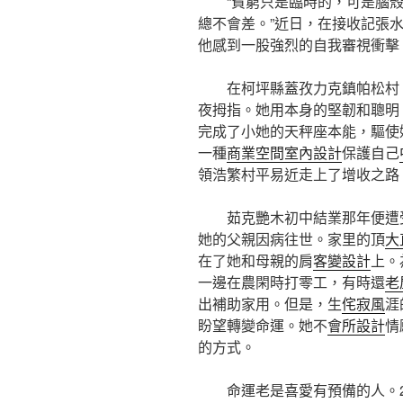
“貧窮只是臨時的，可是腦
總不會差。”近日，在接收記張
他感到一股強烈的自我審視衝擊
在柯坪縣蓋孜力克鎮帕松村
夜拇指。她用本身的堅韌和聰明
完成了小她的天秤座本能，驅使
一種
商業空間室內設計
保護自己
領浩繁村平易近走上了增收之路
茹克艷木初中結業那年便遭
她的父親因病往世。家里的頂
大
在了她和母親的肩
客變設計
上。
一邊在農閑時打零工，有時還
老
出補助家用。但是，生
侘寂風
涯
盼望轉變命運。她不
會所設計
情
的方式。
命運老是喜愛有預備的人。