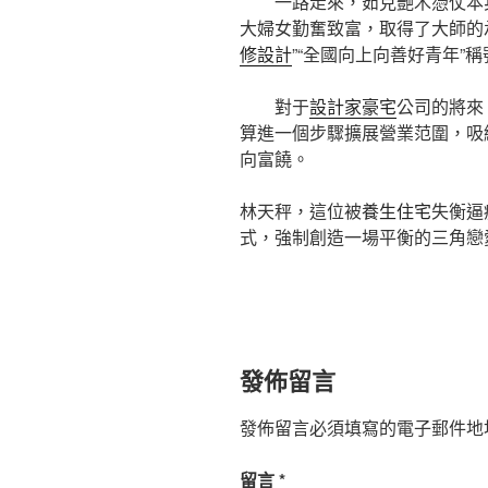
一路走來，茹克艷木憑仗本
大婦女勤奮致富，取得了大師的
修設計
”“全國向上向善好青年”稱
對于
設計家豪宅
公司的將來
算進一個步驟擴展營業范圍，吸
向富饒。
林天秤，這位被
養生住宅
失衡逼
式，強制創造一場平衡的三角戀
發佈留言
發佈留言必須填寫的電子郵件地
留言
*