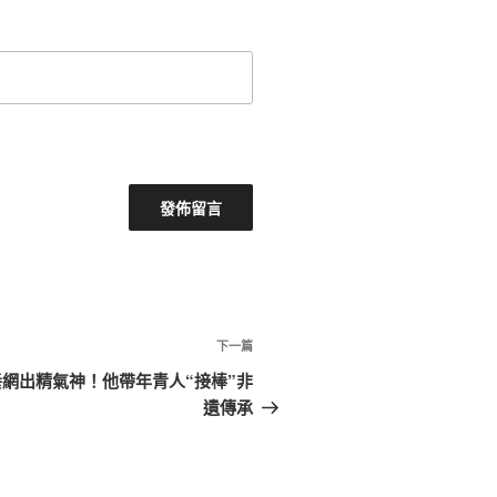
下
下一篇
一
網出精氣神！他帶年青人“接棒”非
篇
遺傳承
文
章