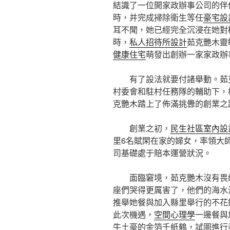
結識了一位開家政辦事公司的伴
時，并完成掃除衛生等任
豪宅設
耳不聞，她已經完全沉浸在她對
時，
私人招待所設計
茹克艷木靈
健康住宅
萌發出創辦一家家政辦
有了設法就要付諸舉動。茹
村委會和駐村任務隊的輔助下，
克艷木踏上了佈滿挑釁的創業之
創業之初，
民生社區室內設
里6名賦閑在家的婦女，率領大
司基礎處于賠本運營狀況。
面臨窘境，茹克艷木沒有畏
座們哭得更厲害了，他們的海水
推舉她餐與加入縣里舉行的不花
此次機遇，
空間心理學
一邊餐與
牛土豪的金箔千紙鶴，試圖進行