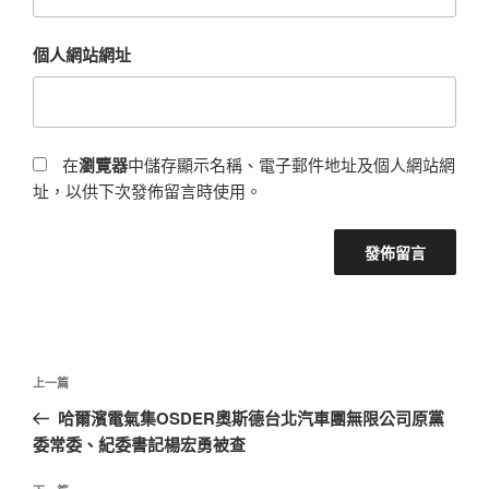
個人網站網址
在
瀏覽器
中儲存顯示名稱、電子郵件地址及個人網站網
址，以供下次發佈留言時使用。
文
上
上一篇
章
一
哈爾濱電氣集OSDER奧斯德台北汽車團無限公司原黨
導
篇
委常委、紀委書記楊宏勇被查
覽
文