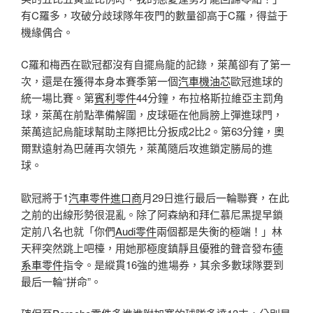
有C羅多，攻破分歧球隊年夜門的數量卻高于C羅，得益于
機緣偶合。
C羅和梅西在歐冠都沒有自擺烏龍的記錄，萊萬卻有了第一
次，還是在獲得本身本賽季第一個
汽車機油芯
歐冠進球的
統一場比賽。第
賓利零件
44分鐘，布拉格斯拉維亞主罰角
球，萊萬在前點準備解圍，皮球砸在他肩膀上彈進球門，
萊萬這記烏龍球幫助主隊把比分扳成2比2。第63分鐘，奧
爾默遠射為巴薩再次領先，萊萬隨后攻進鎖定勝局的進
球。
歐冠將于1
汽車零件進口商
月29日進行最后一輪聯賽，在此
之前的出線形勢很混亂。除了阿森納和拜仁慕尼黑提早鎖
定前八名也就「你們
Audi零件
兩個都是失衡的極端！」林
天秤突然跳上吧檯，用她那極度鎮靜且優雅的聲音發布
德
系車零件
指令。是縱貫16強的進場券，其余多數球隊要到
最后一輪“拼命”。