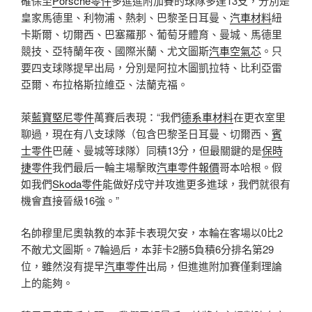
確保至
Porsche零件
多進進附加賽的球隊多達13支，分別是
皇家馬德里、利物浦、熱刺、巴黎圣日耳曼、
汽車材料
紐
卡斯爾、切爾西、巴塞羅那、葡萄牙體育、曼城、馬德里
競技、亞特蘭年夜、國際米蘭、尤文圖斯
汽車空氣芯
。只
要四支球隊提早出局，分別是阿拉木圖凱拉特、比利亞雷
亞爾、布拉格斯拉維亞、法蘭克福。
萊
藍寶堅尼零件
萬賽后表現：“我們
德系車材料
在更衣室里
聊過，現在有八支球隊（包含巴黎圣日耳曼、切爾西、
賓
士零件
巴薩、曼城等球隊）同積13分，但最關鍵的是
保時
捷零件
我們最后一輪主場擊敗
汽車零件報價
哥本哈根。假
如我們
Skoda零件
能做好戍守并攻進更多進球，我們就很有
機會直接晉級16強。”
名帥穆里尼奧執教的本菲卡表現欠安，本輪在客場以0比2
不敵尤文圖斯。7輪過后，本菲卡2勝5負積6分排名第29
位，雖然沒有提早
汽車零件
出局，但進進附加賽僅剩理論
上的能夠。