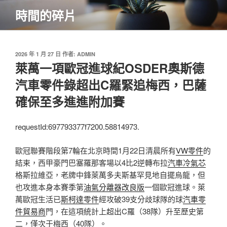
跳
時間的碎片
至
主
要
內
發
2026 年 1 月 27 日
作者:
ADMIN
佈
萊萬一項歐冠進球紀OSDER奧斯德
容
於
汽車零件錄超出C羅緊追梅西，巴薩
確保至多進進附加賽
requestId:697793377f7200.58814973.
歐冠聯賽階段第7輪在北京時間1月22日清晨所有
VW零件
的
結束，西甲豪門巴塞羅那客場以4比2逆轉布拉
汽車冷氣芯
格斯拉維亞，老牌中鋒萊萬多夫斯基罕見地自擺烏龍，但
也攻進本身本賽季第
油氣分離器改良版
一個歐冠進球。萊
萬歐冠生活已
斯柯達零件
經攻破39支分歧球隊的球
汽車零
件貿易商
門，在這項統計上超出C羅（38隊）升至歷史第
二，僅次于梅西（40隊）。