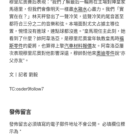
穆里尼奧賽后表現：“我們了解最后一輪將在主場對陣皇家
馬德里，但我們會像明天一樣盡
水箱水
心盡力。我們「實
實在在？」林天秤發出了一聲冷笑，這聲冷笑的尾音甚至
都符合三分之二的音樂和弦。本場面對尤文占據主導位
置，惋惜沒有進球，連點球都沒進。”皇馬現任主此刻，她
看到了什麼？帥阿韋洛亞，是穆里尼奧當年執教皇馬時
福
斯零件
的愛將，也算得上摯
汽車材料報價
友。阿韋洛亞屢
次表現穆里尼奧對他影響深遠，穆帥對他來
奧迪零件
說“亦
父亦友”。
文丨記者 劉毅
TC:osder9follow7
發佈留言
發佈留言必須填寫的電子郵件地址不會公開。
必填欄位標
示為
*