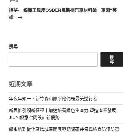
章
下
下一篇
一
追夢·一線職工風度OSDER奧斯德汽車材料錄｜車廂“英
篇
雄”
文
章
搜尋
搜
尋
近期文章
年夜年頭一，新竹森和診所他們是最美逆行者
新思惟引領新征程丨加速培養綠色生產力 塑造產業發展
JIUYI俱意空間設計新優勢
郭永航到從化區增城區開展專題調研并督導檢查防汛防臺