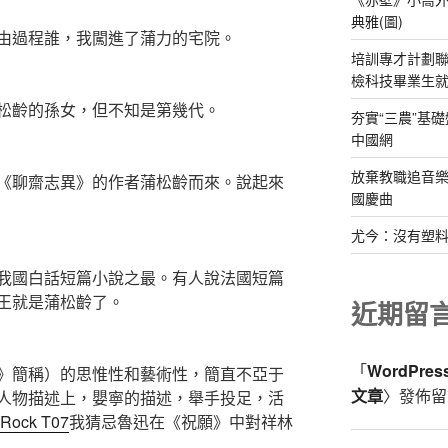
典雅(圖)
過程誰，我闖進了蒲力的宅院。
培訓專才計劃聯
檢科技畢業生
齡的孫女，但不知是第幾代。
夯實“三農”基
中國網
放棄教職追音樂
聊齋志異》的作者蒲松齡而來。說起來
國慶曲
尤今：沒有塑
國白話短篇小說之最。有人說法國短篇
王就是蒲松齡了。
近期留
「
WordPre
簡稱）的思惟性和藝術性，簡直不亞于
文章
〉發佈留
人物描述上，嬰寧的描述，舉手投足，活
iRock T07
我猜忌魯迅在《祝願》中對祥林