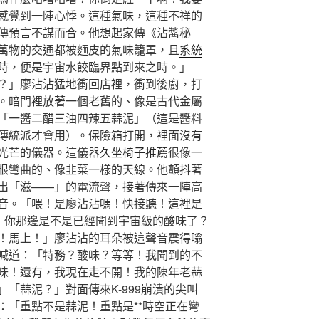
感覺到一陣心悸。這種氣味，這種不祥的
傳預言不謀而合。他想起家傳《沾醬秘
萬物的交通都被麵皮的氣味籠罩，且
系統
時，便是宇宙水餃臨界點到來之時。」
？」廖沾沾猛地衝回店裡，衝到後廚，打
。暗門裡放著一個老舊的、像是古代金屬
「一醬二醋三油四辣五蒜泥」（這是醬料
傳統派才會用）。保險箱打開，裡面沒有
光芒的儀器。這儀器
久坐椅子推薦
很像一
根彎曲的、像韭菜一樣的天線。他顫抖著
出「滋——」的電流聲，接著傳來一陣高
音。「喂！是廖沾沾嗎！快接聽！這裡是
務！你那邊是不是已經聞到宇宙級的酸味了？
！馬上！」廖沾沾的耳朵被這聲音震得嗡
喊道：「特務？酸味？等等！我聞到的不
味！還有，我現在走不開！我的陳年老蒜
「蒜泥？」對面傳來K-999崩潰的尖叫
：「重點不是蒜泥！重點是**時空正在彎