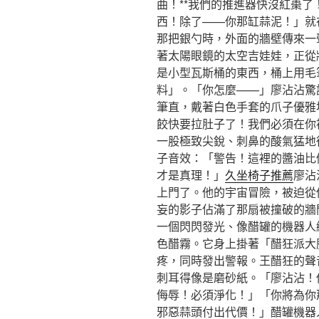
曲！**我們的推進器快沒紅棗
西！除了——你那缸蒜泥！」就
那把銀勺時，外面的牆壁傳來一
著太陽眼鏡的太空吉娃娃，正從
是小型瓦斯桶的東西，桶上用毛
料」。「你怎麼——」廖沾沾驚訝
筆直，戴著白色手套的爪子優雅
餃快要拉肚子了！我們必須在你
一股極致尖銳、刺鼻的酸氣猛地
子音效：「警告！這裡的醬油比
才是真理！」
久坐椅子推薦
廖沾
上門了。他的宇宙冒險，被迫從
妄的影子佔滿了那扇被撞破的牆
一個閃閃發光、像醋罐的機器人
色醋霧。它身上掛著「醋狂派大
疼，同時發出警報。王醋狂的聲
刺耳得像是磨砂紙。「廖沾沾！
侮辱！必須淨化！」「你將為你
邪惡蒜頭付出代價！」醋罐機器