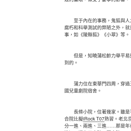
至于內在的事務，鬼狐與人之
腐朽和科舉測試的弊陋之外，就
事，如《陵縣狐》《小翠》等。
但是，知曉蒲松齡力舉平易近
到的。
蒲力住在東華門四周，穿過王
國兒童劇院宿舍。
長條小院，住著幾家。雖是平
合院比擬
iRock T07
熟習。老北
分一進、兩進、三進……那是年