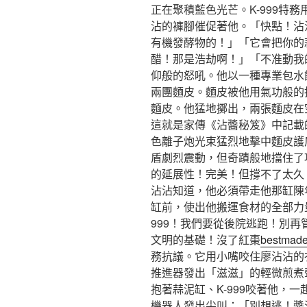
正在聚積藍色光芒。K-999特
沾的褲腳催促著他。「快點！沾
有機發酵物的！」「它會把你的
醋！那是浩劫啊！」「不准動我
仰般的怒吼。他以一種專業包水
兩團麵皮。麵皮被他用氣功般的
麵皮。他猛地擲出，兩張麵皮在
這就是家傳《沾醬秘笈》中記載
色離子炮光束猛烈地擊中麵皮護
盾劇烈震動，但奇蹟般地擋住了
的延展性！完美！但撐不了太久！
沾沾知道，他必須帶走他那缸陳
缸前，使出他搬運食材的全部力
999！我們要從後院逃跑！別
文明的基礎！沒了紅棗
bestma
務抗議。它用小嘴咬住廖沾沾的
推進器發出「滋滋」的輕微煎煮
抱著蒜泥缸、K-999咬著他，
機器人發出尖叫：「別想逃！醬