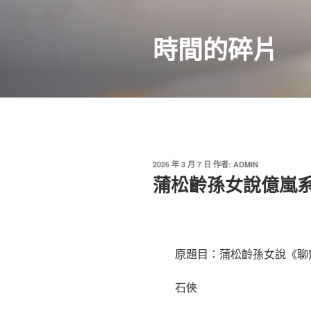
跳
至
時間的碎片
主
要
內
容
發
2026 年 3 月 7 日
作者:
ADMIN
佈
蒲松齡孫女說億嵐
於
原題目：蒲松齡孫女說《聊
石俠