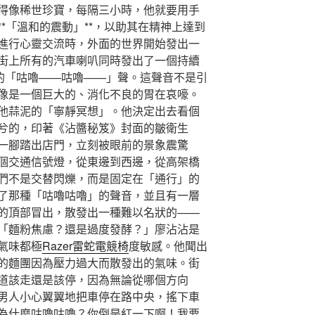
得像稀世珍寶，每隔三小時，他就要用手
*「溫和的震動」**，以助其在精神上達到
進行心靈交流時，外面的世界開始發出一
街上所有的汽車喇叭同時發出了一個持續
的「咕嚕——咕嚕——」聲。這聲音不是引
像是一個巨大的、消化不良的胃在哀嚎。
他蒜泥的「寧靜冥想」。他決定出去看個
兮的，印著《沾醬秘笈》封面的皺衛生
一腳踏出店門，立刻被眼前的景象震驚
個交通信號燈，從東邊到西邊，從高架橋
們不是交替閃爍，而是固定在「通行」的
了那種「咕嚕咕嚕」的聲音，並且有一層
的頂部冒出，散發出一種難以名狀的——
「麵粉焦慮？還是過度發酵？」廖沾沾是
氣味都極
Razer雷蛇電競椅
度敏感。他聞出
的麵團因為壓力過大而散發出的氣味。街
道該走還是該停，因為無論從哪個方向
男人小心翼翼地把車停在路中央，搖下車
為什麼咕嚕咕嚕？你倒是紅一下啊！我要