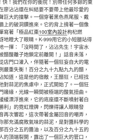
了！快！我們在你的後院！別帶任何多餘的東
在廖沾沾還在糾結要不要帶上他最珍愛的
聲巨大的撞擊。一個穿著黑色燕尾服、戴
牆上的破洞鑽進來。它的背上揹著一個像
筆寫著「極品紅棗
100室內設計
枸杞燃
地瞪大了眼睛。K-999用它的小短腿站得
地一揮：「沒時間了，沾沾先生！宇宙水
被醋酸離子炮鎖定前離開！」話音未落，
從店門口灌入，伴隨著一個狂妄自大的電
例嚴重失衡！百分之九十九點九九的醋，
沾知道，這是他的宿敵，王醋狂，已經找
他對蒜泥的焦慮中，正式開始了。一個狂
門邊緣，光線一瞬間被極端的酸氣扭曲。
緩緩漂浮進來，它的底座還不斷噴射著白
勝利」的霓虹燈牌，閃爍得讓人眼睛發
音再次響起，這次帶著金屬回音的嘲弄，
你那充滿腐敗氣味的蒜泥，是對醬料學的
那百分之五的醬油，以及百分之九十五的
人的頂端裂開，露出了一個巨大的管口，