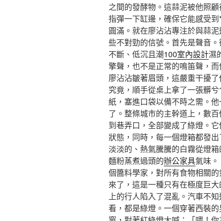
之間的發酵物。這蒜泥被他照顧
指彈一下缸邊，確保它能感受到*
圓滿。就在廖沾沾專注於與蒜泥
些不對勁的信號。首先是聲音。
不斷、低沉且潮
100室內設計
濕
擎聲，也不是正常的鳴笛聲，而
廖沾沾皺著眉頭，這嚴重干擾了
究竟，順手從桌上拿了一張髒兮
紙，塞進口袋以備不時之需。他
了。整條城市的主幹道上，數百
到巷弄口，全部變成了綠燈。它
狀態，同時，每一個燈箱都發出
淡淡的、熱氣騰騰的白霧從燈箱
麵粉蒸煮過頭的
辦公家具
氣味。
個醬料學家，對所有食物相關的
來了，這是一種只有在極度巨大
上的行人陷入了混亂。汽車不知
看，都是綠燈。一個穿著西裝的
窗，對著紅綠燈大喊：「喂！你