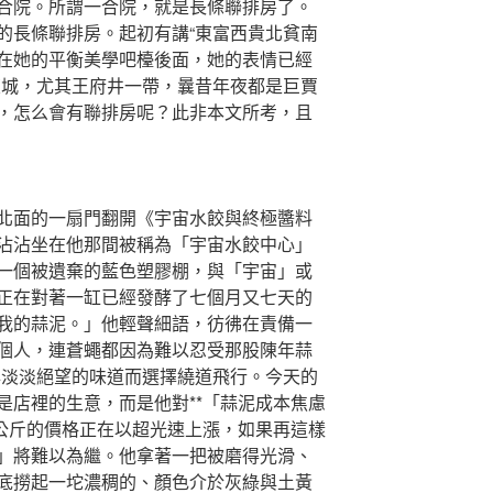
合院。所謂一合院，就是長條聯排房了。
的長條聯排房。起初有講“東富西貴北貧南
在她的平衡美學吧檯後面，她的表情已經
東城，尤其王府井一帶，曩昔年夜都是巨賈
，怎么會有聯排房呢？此非本文所考，且
面的一扇門翻開《宇宙水餃與終極醬料
沾沾坐在他那間被稱為「宇宙水餃中心」
一個被遺棄的藍色塑膠棚，與「宇宙」或
正在對著一缸已經發酵了七個月又七天的
我的蒜泥。」他輕聲細語，彷彿在責備一
個人，連蒼蠅都因為難以忍受那股陳年蒜
與淡淡絕望的味道而選擇繞道飛行。今天的
是店裡的生意，而是他對**「蒜泥成本焦慮
每公斤的價格正在以超光速上漲，如果再這樣
」將難以為繼。他拿著一把被磨得光滑、
底撈起一坨濃稠的、顏色介於灰綠與土黃