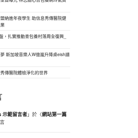
盟納進年夜學生 助信息秀傳醫院健
就業
礎盤，扎實推動查包養村落周全復興_
夢 新加坡音樂人W億嵐升降桌eish譜
料秀傳醫院體檢淨化的世界
言
ss 示範留言者
」於〈
網站第一篇
言