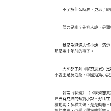
不了解什么時辰，更忘了經由
蒲力是誰？先容人說，是蒲松
我是為溯源志怪小說，清楚《
那是幾十年前的事了。
大師都了解《聊齋志異》是我
小說王是莫泊桑，中國短篇小說
若論《聊齋》（《聊齋志異》
世界有成績的短篇小說。好比在
機動現；多種笑聲，楚楚動聽。
嫂的畫眼，似受了嬰寧的影響。