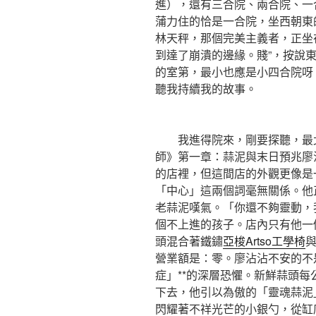
進），還有三合院、兩合院、一
蒲力住的恰是一合院，坐西朝東
林天秤，那個完美主義者，正坐
到達了崩潰的邊緣。賤”，按說
的室第，最小也應是小四合院呀
聽我持續我的故事。
我進得院來，剛要探聽，最北
師》第一章：蒜泥與末日預兆廖
的店裡，但這間店的外觀更像是
「中心」這兩個詞毫無關係。他
老蒜泥嘆氣。「你還不夠靈動，
個不上進的孩子。店內只有他一
頭混合著鐵鏽
亞梭Artso工學椅
營業額是：零。廖沾沾不安的不
症」**的深層恐懼。新鮮蒜頭
下去，他引以為傲的「靈魂蒜泥
閃耀著不祥光芒的小銀勺，從缸