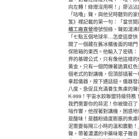
向左轉！綠燈沒用啊！」廖沾沾
「咕嚕」聲，與他兒時聽到的家
笈》裡記載的第一句：「當世間
櫃工廠直營
燈號恒綠、聲如湯沸
「七點五個地球年…怎麼這麼快
開了一個藏在舊冰櫃後面的暗門
保險箱的東西。他輸入了密碼：
界的基礎公式，只有像他這樣的
黃金，只有一個閃爍著詭異紅色
個老式的對講機，但頂部插著一
拿起儀器，按下通話鈕。儀器發
八度、急促且充滿養生焦慮的聲
K-999！宇宙水餃聯盟特級特
我們需要你的蒜泥！你被徵召了
嗡作響，他捏著對講機，困惑地
是酸味！是麵粉過度膨脹的焦慮
泥需要每隔三小時的溫和震動！」
聲，帶著濃濃的中藥味電子雜音