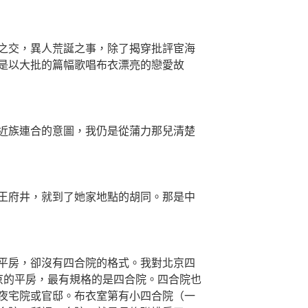
交，異人荒誕之事，除了揭穿批評宦海
是以大批的篇幅歌唱布衣漂亮的戀愛故
族連合的意圖，我仍是從蒲力那兒清楚
府井，就到了她家地點的胡同。那是中
房，卻沒有四合院的格式。我對北京四
京的平房，最有規格的是四合院。四合院也
夜宅院或官邸。布衣室第有小四合院（一