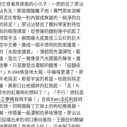
務用它穿著燕尾服的小爪子，一把抓住了廖沾
沾先生！那是醋酸離子炮！專門用來溶解
蒜泥在零點一秒內變成無菌的、純淨的白
的蒜泥！」廖沾沾發出了醬料學家對待信
餃的極限速度，從旁邊的麵粉堆中抓起了
捏製手法，瞬間擴大成直徑三公尺的巨大
空中交疊，變成一個半透明的防禦護盾。
的「水餃皮護盾」，薄韌而充滿彈性。藍
盾，發出了一聲像是汽水開蓋的聲音。護
攻擊，只是散發出濃郁的麵香。「這麵皮
」K-999焦急地大喊，中藥味更濃了。廖
年老蒜泥，那是宇宙的希望。他跑到蒜泥
量，將那口比他還胖的缸抱起。「走！K-
再管你的紅棗枸杞燃料了！」「不行！燃料是
de工學椅
我飛不遠！」吉娃
Xten法拉利
娃特
衣領，同時開啟了它背上的枸杞推進器。
聲，伴隨著一股濃郁的蔘味爆發。廖沾沾
一起從撞出來的洞口衝向後院。王醋狂的醋罐
油黨餘孽！我會追上你！」店內剩下的所