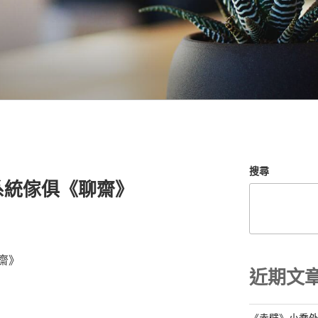
搜尋
系統傢俱《聊齋》
齋》
近期文
《赤壁》小喬外