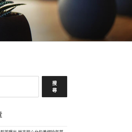
搜
尋
章
型首曝光 林志甜心台包養網玲氣質