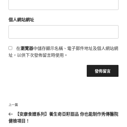
個人網站網址
在
瀏覽器
中儲存顯示名稱、電子郵件地址及個人網站網
址，以供下次發佈留言時使用。
文
上
上一篇
章
一
【安康食譜系列】養生奇亞籽甜品 你也能制作秀傳醫院
導
篇
健檢項目！
覽
文