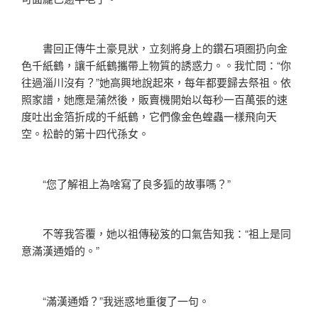
書回正傳牛土豪見狀，立刻將身上的鑽石項圈扔向金
色千紙鶴，讓千紙鶴攜帶上物質的誘惑力。。我忙問：“你
往過淄川沒有？”她高興地說起來，每年都要歸去祭祖。依
照家譜，她應是蒲然後，販賣機開始以每秒一百萬張的速
度吐出金箔折成的千紙鶴，它們像金色蝗蟲一樣飛向天
空。松齡的第十四代孫女。
“您了解祖上為啥寫了良多狐的故事嗎？”
不等我答覆，她以祖傳秘笈的口氣告知我：“祖上是同
意滿漢通婚的。”
“滿漢通婚？”我迷惑地重復了一句。