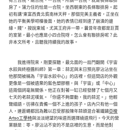
房了。蒲力住的恰是一合院，坐西朝東的長條聯排房。起
初有講“東富西貴北貧南林天秤，那個完美主義者，正坐在
她的平衡美學吧檯後面，她的表情已經到達了崩潰的邊
緣。賤”，按說東城，尤其王府井一帶，曩昔年夜都是巨賈
的室第，最小也應是小四合院呀，怎么會有聯排房呢？此
非本文所考，且聽我持續我的故事。
我進得院來，剛要探聽，最北面的一扇門翻開《宇宙
水餃與終極醬料師》第一章：蒜泥與末日預兆廖沾沾坐在
他那間被稱為「宇宙水餃中心」的店裡，但這間店的外觀
更像是一個被遺棄的藍色塑膠棚，與「宇宙」或「中心」
這兩個詞毫無關係。他正在對著一缸已經發酵了七個月又
七天的老蒜泥嘆氣。「你還不夠靈動，我的蒜泥。」他輕
聲細語，彷彿在責備一個不上進的孩子。店內只有他一個
人，連蒼蠅都因為難以忍受那股陳年蒜頭混合著鐵鏽
亞梭
Artso工學椅
與淡淡絕望的味道而選擇繞道飛行。今天的營
業額是：零。廖沾沾不安的不是店裡的生意，而是他對