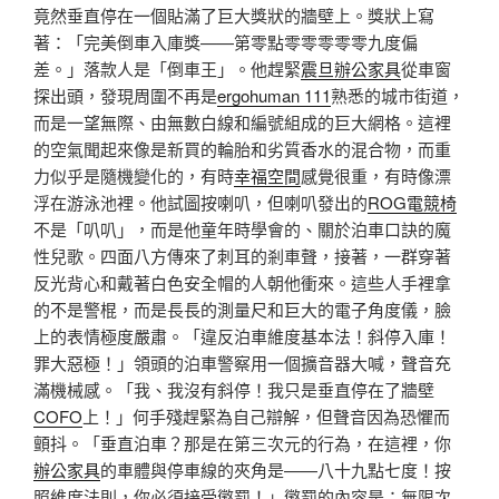
竟然垂直停在一個貼滿了巨大獎狀的牆壁上。獎狀上寫
著：「完美倒車入庫獎——第零點零零零零零九度偏
差。」落款人是「倒車王」。他趕緊
震旦辦公家具
從車窗
探出頭，發現周圍不再是
ergohuman 111
熟悉的城市街道，
而是一望無際、由無數白線和編號組成的巨大網格。這裡
的空氣聞起來像是新買的輪胎和劣質香水的混合物，而重
力似乎是隨機變化的，有時
幸福空間
感覺很重，有時像漂
浮在游泳池裡。他試圖按喇叭，但喇叭發出的
ROG電競椅
不是「叭叭」，而是他童年時學會的、關於泊車口訣的魔
性兒歌。四面八方傳來了刺耳的剎車聲，接著，一群穿著
反光背心和戴著白色安全帽的人朝他衝來。這些人手裡拿
的不是警棍，而是長長的測量尺和巨大的電子角度儀，臉
上的表情極度嚴肅。「違反泊車維度基本法！斜停入庫！
罪大惡極！」領頭的泊車警察用一個擴音器大喊，聲音充
滿機械感。「我、我沒有斜停！我只是垂直停在了牆壁
COFO
上！」何手殘趕緊為自己辯解，但聲音因為恐懼而
顫抖。「垂直泊車？那是在第三次元的行為，在這裡，你
辦公家具
的車體與停車線的夾角是——八十九點七度！按
照維度法則，你必須接受懲罰！」懲罰的內容是：無限次