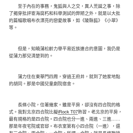
至于內在的事務，鬼狐與人之交，異人荒誕之事，除
了揭穿批評宦海腐朽和科舉測試的弊陋之外，就是以大批
的篇幅歌唱布衣漂亮的戀愛故事，如《陵縣狐》《小翠》
等。
但是，知曉蒲松齡力舉平易近族連合的意圖，我仍是
從蒲力那兒清楚到的。
蒲力住在東華門四周，穿過王府井，就到了她家地點
的胡同。那是中國兒童劇院宿舍。
長條小院，住著幾家。雖是平房，卻沒有四合院的格
式。我對北京四合院比擬
iRock T07
熟習。老北京的平房，
最有規格的是四合院。四合院也分一進、兩進、三進……
那是年夜宅院或官邸。布衣室第有小四合院（一進），還
有三合院、兩合院、一合院。所謂一合院，就是長條聯排