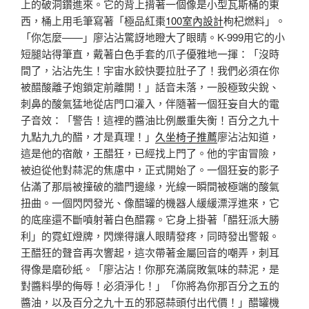
上的破洞鑽進來。它的背上揹著一個像是小型瓦斯桶的東
西，桶上用毛筆寫著「極品紅棗
100室內設計
枸杞燃料」。
「你怎麼——」廖沾沾驚訝地瞪大了眼睛。K-999用它的小
短腿站得筆直，戴著白色手套的爪子優雅地一揮：「沒時
間了，沾沾先生！宇宙水餃快要拉肚子了！我們必須在你
被醋酸離子炮鎖定前離開！」話音未落，一股極致尖銳、
刺鼻的酸氣猛地從店門口灌入，伴隨著一個狂妄自大的電
子音效：「警告！這裡的醬油比例嚴重失衡！百分之九十
九點九九的醋，才是真理！」
久坐椅子推薦
廖沾沾知道，
這是他的宿敵，王醋狂，已經找上門了。他的宇宙冒險，
被迫從他對蒜泥的焦慮中，正式開始了。一個狂妄的影子
佔滿了那扇被撞破的牆門邊緣，光線一瞬間被極端的酸氣
扭曲。一個閃閃發光、像醋罐的機器人緩緩漂浮進來，它
的底座還不斷噴射著白色醋霧。它身上掛著「醋狂派大勝
利」的霓虹燈牌，閃爍得讓人眼睛發疼，同時發出警報。
王醋狂的聲音再次響起，這次帶著金屬回音的嘲弄，刺耳
得像是磨砂紙。「廖沾沾！你那充滿腐敗氣味的蒜泥，是
對醬料學的侮辱！必須淨化！」「你將為你那百分之五的
醬油，以及百分之九十五的邪惡蒜頭付出代價！」醋罐機