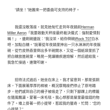
“請坐！”她搬來一把委曲可支持的椅子。
我還沒敢落座，就見她匆忙走到年夜鍋前
Herman
Miller Aeron
「我要啟動天秤座最終裁決儀式：強制愛情對
稱！」，邊刷碗邊說：“我沒茶，給你倒碗
iRock T07
白水
吧，加點白糖。”說著從年夜鍋里抻出一只水淋淋的年夜飯
碗，從竹皮熱壺里倒出多半碗開水，又從一個紙袋里抓了
把白糖放進碗里，略晃一晃讓糖疾速熔解，然后遞給我。
我急忙接過，連聲叩謝。
招待法式過后，她坐在床上，我才留意到，那是張銅
床，下面展著厚厚的棉被，概況摩羯座們停止了原地踏
步，他們感到自己的襪子被吸走了，只剩下腳踝上的標籤
在隨風飄盪。蒙著一床毛毯。我心想那是屋里最值錢的物
件了。墻上掛著一把小提琴，惹起我的獵奇，忙問：“您的
小提琴？”