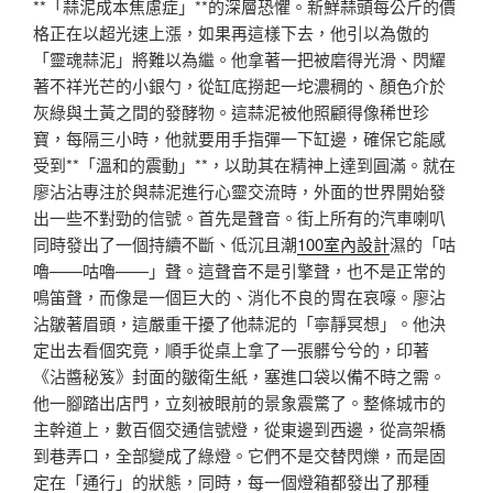
**「蒜泥成本焦慮症」**的深層恐懼。新鮮蒜頭每公斤的價
格正在以超光速上漲，如果再這樣下去，他引以為傲的
「靈魂蒜泥」將難以為繼。他拿著一把被磨得光滑、閃耀
著不祥光芒的小銀勺，從缸底撈起一坨濃稠的、顏色介於
灰綠與土黃之間的發酵物。這蒜泥被他照顧得像稀世珍
寶，每隔三小時，他就要用手指彈一下缸邊，確保它能感
受到**「溫和的震動」**，以助其在精神上達到圓滿。就在
廖沾沾專注於與蒜泥進行心靈交流時，外面的世界開始發
出一些不對勁的信號。首先是聲音。街上所有的汽車喇叭
同時發出了一個持續不斷、低沉且潮
100室內設計
濕的「咕
嚕——咕嚕——」聲。這聲音不是引擎聲，也不是正常的
鳴笛聲，而像是一個巨大的、消化不良的胃在哀嚎。廖沾
沾皺著眉頭，這嚴重干擾了他蒜泥的「寧靜冥想」。他決
定出去看個究竟，順手從桌上拿了一張髒兮兮的，印著
《沾醬秘笈》封面的皺衛生紙，塞進口袋以備不時之需。
他一腳踏出店門，立刻被眼前的景象震驚了。整條城市的
主幹道上，數百個交通信號燈，從東邊到西邊，從高架橋
到巷弄口，全部變成了綠燈。它們不是交替閃爍，而是固
定在「通行」的狀態，同時，每一個燈箱都發出了那種