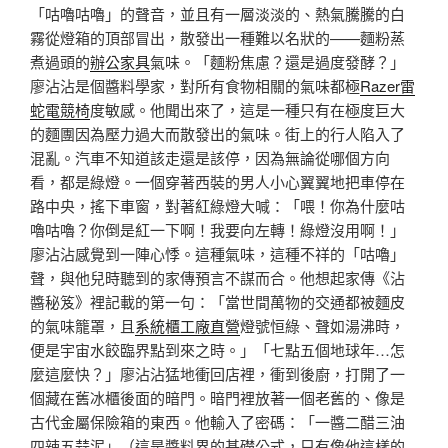
「咕嚕咕嚕」的聲音，並且有一層淡淡的、熱氣騰騰的白
霧從燈箱的頂部冒出，散發出一種難以名狀的——麵粉蒸
煮過頭的
辦公家具
氣味。「麵粉焦慮？還是過度發酵？」
廖沾沾是個醬料學家，對所有食物相關的氣味都極
Razer雷
蛇電競椅
度敏感。他聞出來了，這是一種只有在極度巨大
的麵團因為壓力過大而散發出的氣味。街上的行人陷入了
混亂。汽車不知道該走還是該停，因為無論從哪個方向
看，都是綠燈。一個穿著西裝的男人小心翼翼地把車停在
路中央，搖下車窗，對著紅綠燈大喊：「喂！你為什麼咕
嚕咕嚕？你倒是紅一下啊！我要向左轉！綠燈沒用啊！」
廖沾沾感覺到一陣心悸。這種氣味，這種不祥的「咕嚕」
聲，與他兒時聽到的家傳預言不謀而合。他想起家傳《沾
醬秘笈》裡記載的第一句：「當世間萬物的交通都被麵皮
的氣味籠罩，且
系統櫃工廠直營
燈號恒綠、聲如湯沸時，
便是宇宙水餃臨界點到來之時。」「七點五個地球年…怎
麼這麼快？」廖沾沾猛地衝回店裡，衝到後廚，打開了一
個藏在舊冰櫃後面的暗門。暗門裡放著一個老舊的、像是
古代金屬保險箱的東西。他輸入了密碼：「一醬二醋三油
四辣五蒜泥」（這是醬料界的基礎公式，只有像他這樣的