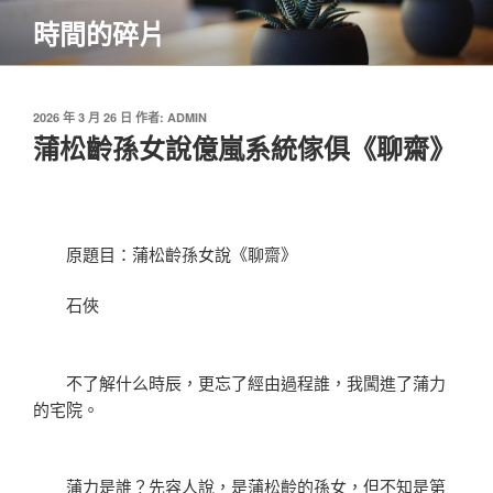
跳
時間的碎片
至
主
要
內
發
2026 年 3 月 26 日
作者:
ADMIN
佈
蒲松齡孫女說億嵐系統傢俱《聊齋》
容
於
原題目：蒲松齡孫女說《聊齋》
石俠
不了解什么時辰，更忘了經由過程誰，我闖進了蒲力
的宅院。
蒲力是誰？先容人說，是蒲松齡的孫女，但不知是第