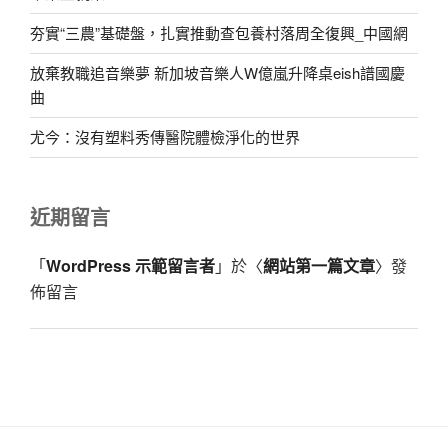
夯實“三農”基礎盤，扎實推動查包養村落周全復興_中國網
放棄教職追音樂夢 新加坡音樂人W億嵐升降桌eish譜國慶
曲
尤今：沒有塑料秀傳醫院體檢淨化的世界
近期留言
「
WordPress 示範留言者
」於〈
網站第一篇文章
〉發
佈留言