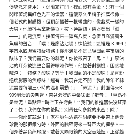
傳統派才會用）。保險箱打開，裡面沒有黃金，只有一個
閃爍著詭異紅色光芒的儀器。這儀器
久坐椅子推薦
很像一
個老式的對講機，但頂部插著一根彎曲的、像韭菜一樣的
天線。他顫抖著拿起儀器，按下通話鈕。儀器發出「滋
——」的電流聲，接著傳來一陣高八度、急促且充滿養生
焦慮的聲音。「喂！是廖沾沾嗎！快接聽！這裡是 K-999！
宇宙水餃聯盟特級特務！你那邊是不是已經聞到宇宙級的
酸味了？我們需要你的蒜泥！你被徵召了！馬上！」廖沾
沾的耳朵被這聲音震得嗡嗡作響，他捏著對講機，困惑地
喊道：「特務？酸味？等等！我聞到的不是酸味！是麵粉
過度膨脹的焦慮味！還有，我現在走不開！我的陳年老蒜
泥需要每隔三小時的溫和震動！」「蒜泥？」對面傳來K-
999崩潰的尖叫聲，帶著濃濃的中藥味電子雜音：「重點不
是蒜泥！重點是**時空正在彎曲！**我們的推進器快沒紅棗
了！快！我們在你的後院！別帶任何多餘的東西！除了
——你那缸蒜泥！」就在廖沾沾還在糾結要不要帶上他最
珍愛的那把銀勺時，外面的牆壁傳來一聲巨大的撞擊。一
個穿著黑色燕尾服、戴著太陽眼鏡的太空吉娃娃，正從牆