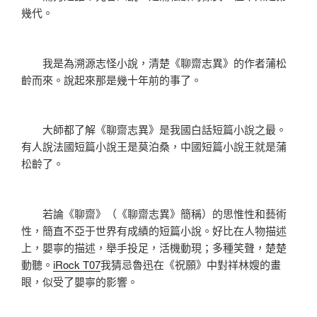
幾代。
我是為溯源志怪小說，清楚《聊齋志異》的作者蒲松
齡而來。說起來那是幾十年前的事了。
大師都了解《聊齋志異》是我國白話短篇小說之最。
有人說法國短篇小說王是莫泊桑，中國短篇小說王就是蒲
松齡了。
若論《聊齋》（《聊齋志異》簡稱）的思惟性和藝術
性，簡直不亞于世界有成績的短篇小說。好比在人物描述
上，嬰寧的描述，舉手投足，活機動現；多種笑聲，楚楚
動聽。
iRock T07
我猜忌魯迅在《祝願》中對祥林嫂的畫
眼，似受了嬰寧的影響。