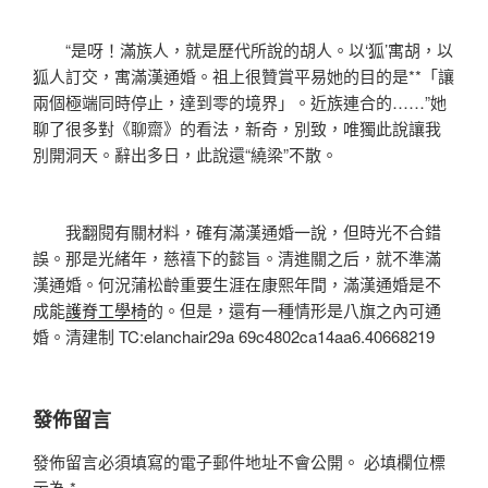
“是呀！滿族人，就是歷代所說的胡人。以‘狐’寓胡，以
狐人訂交，寓滿漢通婚。祖上很贊賞平易她的目的是**「讓
兩個極端同時停止，達到零的境界」。近族連合的……”她
聊了很多對《聊齋》的看法，新奇，別致，唯獨此說讓我
別開洞天。辭出多日，此說還“繞梁”不散。
我翻閱有關材料，確有滿漢通婚一說，但時光不合錯
誤。那是光緒年，慈禧下的懿旨。清進關之后，就不準滿
漢通婚。何況蒲松齡重要生涯在康熙年間，滿漢通婚是不
成能
護脊工學椅
的。但是，還有一種情形是八旗之內可通
婚。清建制 TC:elanchair29a 69c4802ca14aa6.40668219
發佈留言
發佈留言必須填寫的電子郵件地址不會公開。
必填欄位標
示為
*