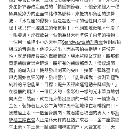
外星計算器改造而成的「情感調節器」。他必須輸入一種
極具感染力的正面情緒作為燃料，來抵抗那負面的運勢
波。「水瓶座的優勢，就是超脫一切的理性與冷靜…才
怪！我只有一腔熱血的傻氣啊！」他絕望地低吼。他看了
一眼腳邊。那裡放著一個他為林天秤準備了兩年的禮物：
一個用一萬塊小小的天秤座
Standway電動升降桌
黃銅齒輪
組成的音樂盒。他從未送出，因為害怕被拒絕。這份害
怕，就是純度最高的單戀情感。張水瓶咬緊牙關，將那個
黃銅齒輪音樂盒砸爛，將所有的齒輪都倒入「情感調節
器」的輸入口。機器發出刺耳的尖叫，接著，彈珠臺上的
燈光開始瘋狂閃爍，發出警告。「能量超載！檢測到極致
純粹的單戀能量！目標：提升天秤座運
電動升降桌
勢！」
在機器的頂部，一個巨大的、像彩虹一樣的光束筆直地射
向天空。然而，就在光束衝出屋頂的一瞬間，一輛塗滿了
金色、裝飾著巨大公牛角的悍馬車猛地停在咖啡館門口。
駕駛座上走下一個全身肌肉、戴著鑽石項圈的男人，那
系
統櫃工廠直營
人正是林天秤的狂熱追求者——金牛座霸總
牛土豪。牛土豪一腳踢開咖啡館的門，大聲宣布：「天