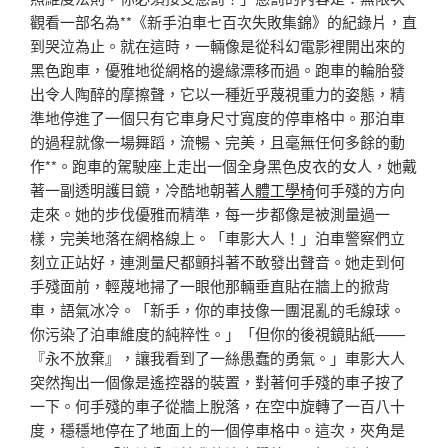
觀看一部名為**《新手泊車七百次失敗集錦》的紀錄片，直
到哭泣為止。就在這時，一輛像是從科幻電影裡開出來的
黑色跑車，優雅地從網格的邊緣漂移而過。跑車的輪胎發
出令人陶醉的摩擦聲，它以一種近乎蔑視重力的姿態，精
準地停進了一個只有它車身尺寸寬度的停車格中。那泊車
的過程就像一場舞蹈，流暢、完美，且毫無任何多餘的動
作**。跑車的駕駛座上走出一個全身黑色皮衣的女人，她戴
著一副透明護目鏡，冷酷地朝著
人體工學椅
何手殘的方向
走來。她的步伐優雅而精準，每一步都像是被測量過一
樣，完美地落在網格線上。「車影大人！」泊車警察們立
刻立正站好，連測量尺都顫抖著不敢發出聲音。她走到何
手殘面前，輕蔑地掃了一眼他那輛垂直貼在牆上的掀背
車，語氣冰冷。「新手，你的車技像一團混亂的毛線球。
你污染了泊車維度的純粹性。」「但你的後視鏡貼紙——
『永不放棄』，讓我看到了一絲愚蠢的勇氣。」車影大人
突然掏出一個像是遙控器的裝置，對著何手殘的車子按了
一下。何手殘的車子從牆上脫落，在空中旋轉了一百八十
度，穩穩地停在了地面上的一個停車格中。這次，夾角是