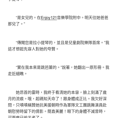
“是女兒的。在
Enjoy121
音樂學院附中。明天往她爸爸
那兒了。”
“傳聞您是拉小提琴的，並且是兒童劇院樂隊首席。”我
這才想起先容人對她的夸贊。
“實在我本來是跳芭蕾的。”說著，她翻出一原形冊。我
走近細瞧。
她昂首的霎時，我終于看清她的本容，臉上刻滿了歲
月的流痕。哦，起碼知天命了！跟身體成正比。我欠好深
問，只嘖嘖稱贊她抗美援朝時作為軍隊文工團跳舞演員赴
朝慰勞時留下的倩影。簡直美麗！眼下的身體不減昔時，
可面龐已逾半老了。