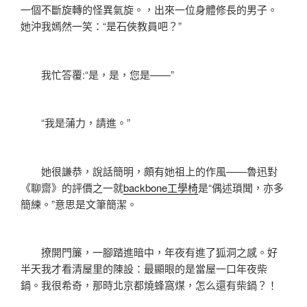
一個不斷旋轉的怪異氣旋。，出來一位身體修長的男子。
她沖我嫣然一笑：“是石俠教員吧？”
我忙答覆:“是，是，您是——”
“我是蒲力，請進。”
她很謙恭，說話簡明，頗有她祖上的作風——魯迅對
《聊齋》的評價之一就
backbone工學椅
是“偶述瑣聞，亦多
簡練。”意思是文筆簡潔。
撩開門簾，一腳踏進暗中，年夜有進了狐洞之感。好
半天我才看清屋里的陳設：最顯眼的是當屋一口年夜柴
鍋。我很希奇，那時北京都燒蜂窩煤，怎么還有柴鍋？！