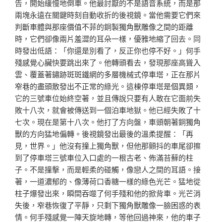
告，開始緩慢地倒車。他最討厭的不是語音系統，而是那
兩塊永遠在關鍵時刻自動收折的後視鏡。當他需要它們來
判斷車體與那座價值不菲的銅製獨角獸雕像之間的距離
時，它們卻像兩片羞澀的耳朵一樣，優雅地縮了回去。同
時發出低語：「你還是別看了，反正你也停不好。」何手
殘感覺心臟快要跳出來了。他轉頭看去，發現那座高聳入
雲、覆蓋著鏽跡斑斑鐵網的多層機械式停車塔，正在那片
窄巷的盡頭散發出不正常的綠光。這棟停車塔是個異類，
它的三號車位始終空著，並且傳說只要有人敢在它面前失
敗十八次，就會被傳送到一個泊車地獄。他已經失敗了十
七次。現在是第十八次。他打了方向盤，車頭朝著銅獨角
獸的方向猛地偏轉。後視鏡發出最後的溫柔提醒：「再
見，世界。」他沒有撞上獨角獸，但他那顫抖的車尾卻擦
到了停車塔三號車位入口處的一根古老、佈滿苔蘚的柱
子。不是撞擊，而是輕柔的碰觸，像戀人之間的耳語。接
著，一道濃郁的、像薄荷口香糖一樣的綠色光芒。猛地從
柱子爆發出來，瞬間吞噬了何手殘和他的掀背車。光芒消
失後，窄巷恢復了平靜，只剩下獨角獸雕像一臉困惑的表
情。何手殘感覺一陣天旋地轉，等他回過神來，他的車子