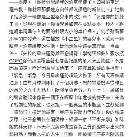
——零度。「你被分配給我的泊車學徒了。如果泊車是一
種宗教，你就是那個連方向盤都沒摸過的新信徒。」她指
了指旁邊一輛像是巨型嬰兒車的改造車：「這是你的訓練
工具，從現在開始，你得學會如何在零點零零一秒內，將
這輛車精準停入對面的針眼大小的車位裡。」何手殘看著
那輛閃閃發光、還在播放《小星星》的嬰兒車，感到一陣
眩暈。泊車維度的生活，比他想象中還要無理頭一百萬
倍。《失控的星座運勢與單戀
護脊工學椅
狂想曲》張水瓶
COFO
從他那張覆蓋著七層舊報紙的單人床上驚醒，不是
因為鬧鐘，而是因為屋頂傳來了一陣震耳欲聾的廣播聲。
「緊急！緊急！今日星座運勢超級大修正！所有天秤座請
注意！由於月球剛剛打了一個噴嚏，您的戀愛機率從昨日
的百分之九十九點九，陡降至負百分之八十七！」廣播員
的聲音聽起來像是一個正在經歷中年危機的雙子座，充滿
了戲劇性的絕望。張水瓶，一個典型的水瓶座，立刻感到
一陣恐慌，這是他患有「星座預報壓力症候群」後的標準
反應。他單戀著住在隔壁棟、經營一家「平衡美學」咖啡
館的林天秤。林天秤完美得像是從黃金分割線中走出來的
藝術品。而張水瓶的人生，則像一團被獅子座暴君隨意亂