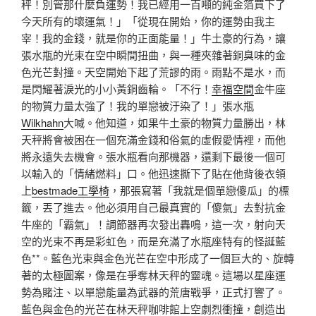
秤！別管那什麼負運勢！我已經用一百噸的純金箔買下了
今天所有的壞運氣！」「從現在開始，你的運勢由我主
宰！我的金錢，就是你的正面能量！」牛土豪的行為，讓
張水瓶的光束在空中瞬間扭曲，與一種夾雜著銅臭味的金
色光芒對撞。天空開始下起了荒謬的雨。雨點不是水，而
是閃耀著淚光的小小黃銅齒輪。「不行！
幸福空間
金牛座
的物質力量太強了！我的單戀被汙染了！」張水瓶
Wilkhahn
大喊。他知道，如果牛土豪的物質力量勝出，林
天秤將會被困在一個充滿金錢和俗氣的虛假愛情裡，而他
將永遠失去機會。張水瓶看向那機器，還剩下最後一個可
以輸入的「情緒燃料」口。他迅速撕下了貼在他背後衣領
上
bestmade工學椅
，那張寫著「我就是個單戀傻瓜」的標
籤，丟了進去。他必須用自己最真實的「傻氣」去對抗金
牛座的「霸氣」！調節器再次發出轟鳴，這一次，射向天
空的光束不再是彩虹色，而是充滿了水瓶座特有的怪誕藍
色**。藍色光束與金色光芒在空中形成了一個巨大的、旋轉
著的太極圖案，像是在爭奪林天秤的靈魂。這場以星座運
勢為賭注、以單戀能量為武器的荒唐戰爭，正式打響了。
藍色與金色的光芒在林天秤咖啡館上空劇烈衝撞，創造出