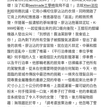
礎！沒了紅棗
bestmade工學椅
我飛不遠！」吉娃
Xten法拉
利
娃特務抗議。它用小嘴咬住廖沾沾的衣領，同時開啟了
它背上的枸杞推進器。推進器發出「滋滋」的輕微煎煮
聲，伴隨著一股濃郁的蔘味爆發。廖沾沾抱著蒜泥缸、K-
999咬著他，一起從撞出來的洞口衝向後院。王醋狂的醋罐
機器人發出尖叫：「別想逃！醬油黨餘孽！我會追上
你！」店內剩下的所有空盤子被醋酸氣波震碎，發出了最
後的哀鳴。廖沾沾的宇宙冒險，就在這片蒜泥、中藥和醋
酸的混亂中，拉開了帷幕。《平行泊車維度：車位爭奪
戰》何手殘的人生，被兩個巨大的陰影籠罩著：停車費，
以及平行泊車。他那輛老舊的掀背車，彷彿繼承了他所有
的駕駛焦慮，從未在他需要時提供過任何幫助。今天，他
面臨的是城市傳說中最恐怖的挑戰，一條夾在理髮店與一
間專賣金屬雕像的畫廊之間的窄巷。一個看起來比他車子
尺寸小上三十公分的停車格，上面還灑著一層可疑的白色
粉末。何手殘深吸一口氣。將車子打了倒檔。他的車載語
音系統發出了令人不快的女聲：「警告，後方障礙物距
離：無限趨近於零。」「請考慮放棄治療。」他忽略了警