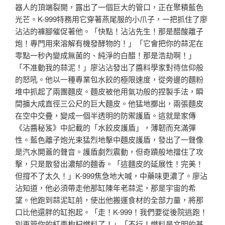
器人的頂端裂開，露出了一個巨大的管口，正在聚積藍色
光芒。K-999特務用它穿著燕尾服的小爪子，一把抓住了廖
沾沾的褲腳催促著他。「快點！沾沾先生！那是醋酸離子
炮！專門用來溶解有機發酵物的！」「它會把你的蒜泥在
零點一秒內變成無菌的、純淨的白醋！那是浩劫啊！」
「不准動我的蒜泥！」廖沾沾發出了醬料學家對待信仰般
的怒吼。他以一種專業包水餃的極限速度，從旁邊的麵粉
堆中抓起了兩團麵皮。麵皮被他用氣功般的捏製手法，瞬
間擴大成直徑三公尺的巨大麵皮。他猛地擲出，兩張麵皮
在空中交疊，變成一個半透明的防禦護盾。這就是家傳
《沾醬秘笈》中記載的「水餃皮護盾」，薄韌而充滿彈
性。藍色離子炮光束猛烈地擊中麵皮護盾，發出了一聲像
是汽水開蓋的聲音。護盾劇烈震動，但奇蹟般地擋住了攻
擊，只是散發出濃郁的麵香。「這麵皮的延展性！完美！
但撐不了太久！」K-999焦急地大喊，中藥味更濃了。廖沾
沾知道，他必須帶走他那缸陳年老蒜泥，那是宇宙的希
望。他跑到蒜泥缸前，使出他搬運食材的全部力量，將那
口比他還胖的缸抱起。「走！K-999！我們要從後院逃跑！
別再管你的紅棗枸杞燃料了！」「不行！燃料是文明的基