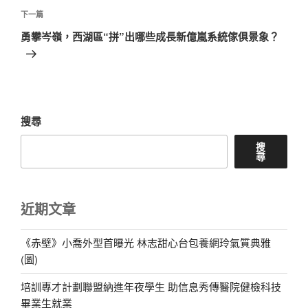
章
下
下一篇
一
勇攀岑嶺，西湖區“拼”出哪些成長新億嵐系統傢俱景象？
篇
文
章
搜尋
搜
尋
近期文章
《赤壁》小喬外型首曝光 林志甜心台包養網玲氣質典雅
(圖)
培訓專才計劃聯盟納進年夜學生 助信息秀傳醫院健檢科技
畢業生就業