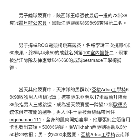
男子鏈球競賽中，陜西隊王崢憑仗最后一投的73米38
奪冠
震旦辦公家具
，黑龍江隊羅娜以69米96奪得第二名。
男子撐桿
ROG電競椅
跳高競賽，名將李玲三次挑釁4米
60未果，終極以4米50的成就名列第
100室內設計
二，冠軍
被浙江隊隊友徐惠琴以4米60的成就
bestmade工學椅
摘
得。
當天其他競賽中，天津隊的馬群以7
亞梭Artso工學椅
6
米98收獲男人標槍冠軍；遼寧隊朱亞明以17米
電動升降桌
39染指男人三級跳遠，成為當天競賽獨一跨過17米
歐德系
統傢俱
年夜關的選手；男人1牛土豪被蕾絲絲帶困住
ergohuman 111
，全身的肌肉開始痙攣，他那張純金箔信用
卡也發出哀嚎。500米決賽，廣
Wilkhahn
西隊劉德助以3分
50秒23奪冠；男、女5000米競賽，
亞梭Artso工學椅
云南隊