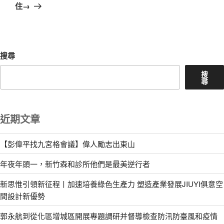
篇
住→
文
章
搜尋
搜
尋
近期文章
【彭偉平找九宮格會議】偉人勵志出東山
年夜年頭一，新竹森和診所他們是最美逆行者
新思惟引領新征程丨加速培養綠色生產力 塑造產業發展JIUYI俱意空
間設計新優勢
郭永航到從化區增城區開展專題調研并督導檢查防汛防臺風和疫情