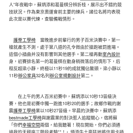
人”年夜戰中，蘇炳添和葛曼棋分辨折桂，展示出不錯的競
技狀況。作為東京奧運會前主要的練兵，諸位名將均表現
此次是以賽代練，查驗備戰情形。
護脊工學椅
當晚進步前輩行的男子百米決賽中，第一
槍就產生不測，處于第八道的孔令微由於搶跑被罰進場。
這個小插曲并沒有影響到其他選手。第二槍再動
室內設計
身，初賽排名第一的葛曼棋在動身稍微落后的情形下，后
程反超梁小靜，終極以11秒19的成就獨佔鰲頭，梁小靜以
11秒
辦公家具
32名列
辦公室規劃設計
第二。
在上午的男人百米初賽中，蘇炳添以10秒13晉級決
賽，他也是初賽中獨一跑進10秒20的選手；故鄉作戰的謝
震
護脊工學椅
業以10秒27晉級。早晨的決賽中，蘇炳添
bestmade工學椅
與謝震業的對決惹人追蹤關心，宿將蘇
「你們
幸福空間
兩個，給我聽著！現在開始，你們必須通
過我的天秤座三階段考驗**！」炳添牛土豪猛地將信用卡插