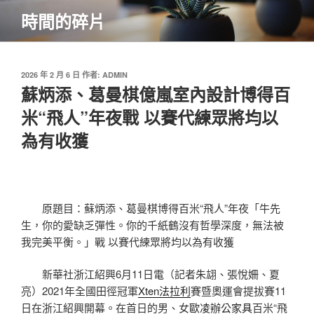
跳
時間的碎片
至
主
要
內
發
2026 年 2 月 6 日
作者:
ADMIN
佈
蘇炳添、葛曼棋億嵐室內設計博得百
容
於
米“飛人”年夜戰 以賽代練眾將均以
為有收獲
原題目：蘇炳添、葛曼棋博得百米“飛人”年夜「牛先
生，你的愛缺乏彈性。你的千紙鶴沒有哲學深度，無法被
我完美平衡。」戰 以賽代練眾將均以為有收獲
新華社浙江紹興6月11日電（記者朱翃、張悅姍、夏
亮）2021年全國田徑冠軍
Xten法拉利
賽暨奧運會提拔賽11
日在浙江紹興開幕。在首日的男、女
歐凌辦公家具
百米“飛