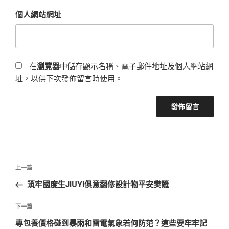
個人網站網址
在
瀏覽器
中儲存顯示名稱、電子郵件地址及個人網站網
址，以供下次發佈留言時使用。
文
上
上一篇
章
一
筑牢國度生JIUYI俱意翻修設計物平安樊籬
導
篇
覽
文
下
下一篇
章
一
專包養價格碰到暴雨和雷電氣象若何防范？這些要牢牢記