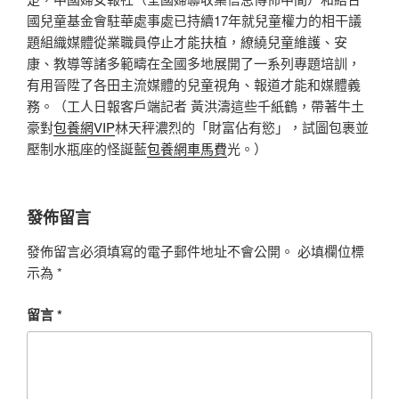
國兒童基金會駐華處事處已持續17年就兒童權力的相干議
題組織媒體從業職員停止才能扶植，繚繞兒童維護、安
康、教導等諸多範疇在全國多地展開了一系列專題培訓，
有用晉陞了各田主流媒體的兒童視角、報道才能和媒體義
務。（工人日報客戶端記者 黃洪濤這些千紙鶴，帶著牛土
豪對
包養網VIP
林天秤濃烈的「財富佔有慾」，試圖包裹並
壓制水瓶座的怪誕藍
包養網車馬費
光。）
發佈留言
發佈留言必須填寫的電子郵件地址不會公開。
必填欄位標
示為
*
留言
*