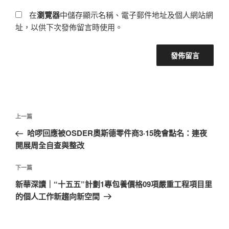
在
瀏覽器
中儲存顯示名稱、電子郵件地址及個人網站網
址，以供下次發佈留言時使用。
文
上
上一篇
章
一
哈啰回應被OSDER奧斯德零件商3·15晚會點名：連夜
導
篇
開展周全自查與整改
覽
文
章
下
下一篇
一
新華深讀｜“十五五”計劃1專包養價格09項嚴重工程項目里
篇
的個人工作新趨向新空間
文
章