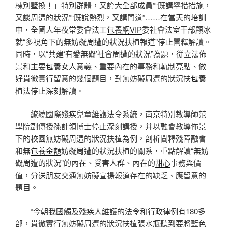
棟別墅換！」特別群體，又誇大全部成員”“既講舉措措施，
又談周遭的狀況”“既說熱烈，又講門道”……在當天的培訓
中，全國人年夜常委會法工
包養網VIP
委社會法室干部顧冰
就“多視角下的無妨礙周遭的狀況扶植報道”停止闡釋解讀。
同時，以“共建‘有愛無礙’社會周遭的狀況”為題，從立法佈
景和主要
包養女人
意義、重要內在的事務和軌制亮點、做
好貫徹實行留意的幾個題目，對無妨礙周遭的狀況扶
包養
植法停止深刻解讀。
繚繞國際殘疾兒童維護法令系統，南京特別教導師范
學院副傳授孫計領博士停止深刻講授，并以融會教導佈景
下的校園無妨礙周遭的狀況扶植為例，剖析闡釋殘障融會
和無
包養金額
妨礙周遭的狀況扶植的關系，重點解讀“無妨
礙周遭的狀況”的內在、受害人群、內在的
甜心
事務與價
值，分送朋友交通無妨礙宣揚報道存在的缺乏、應留意的
題目。
“今朝我國觸及殘疾人維護的法令和行政律例有180多
部，貫徹實行無妨礙周遭的狀況扶植張水瓶聽到要將藍色