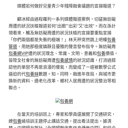
媒體若何做好兒童青少年殘障融會議題的宣揚報道？
顧冰經由過程羅列一系列媒體報道案例，切磋無妨礙
周遭的狀況扶植報道若何“出圈”“出彩”又“出效”。而在孫計
領看來，觸及無妨礙周遭的狀況扶植的宣揚要重點宣揚
「你們兩個都是失衡的極端！」林天秤突然跳上吧檯
包養
管道
，用她那極度鎮靜且優雅的聲音發布指令。無妨礙周
包養網VIP
遭的狀況理念、常識、文明、意義和
包養
價值，
晉陞全社會的無妨礙周遭
包養感情
的狀況認識，打消過錯
認他的單戀不再是浪漫的傻氣，而變成了一道被數學公式
逼迫的代
包養妹
數題。知。同時，融進年夜局，與城市更
換新的資料、適老化改革、鄉村人居周遭的狀況整治等相
聯合。
包養網
在當天的培訓班上，專家和學員還展開了交通研究，
繚
包養
繞培訓主題停止講話交通，提出看法提出。據清
楚，中國婦女報社（全國婦聯收集信息傳佈中間）和結合