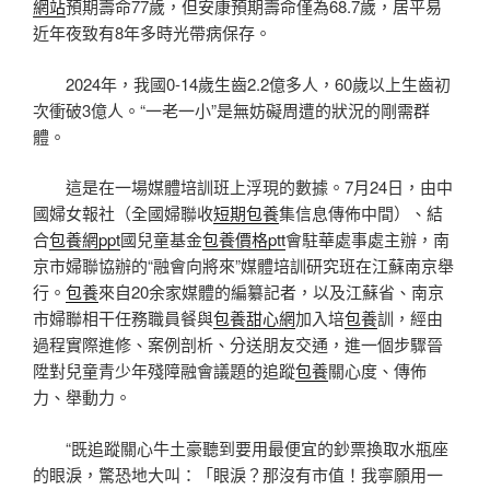
網站
預期壽命77歲，但安康預期壽命僅為68.7歲，居平易
近年夜致有8年多時光帶病保存。
2024年，我國0-14歲生齒2.2億多人，60歲以上生齒初
次衝破3億人。“一老一小”是無妨礙周遭的狀況的剛需群
體。
這是在一場媒體培訓班上浮現的數據。7月24日，由中
國婦女報社（全國婦聯收
短期包養
集信息傳佈中間）、結
合
包養網ppt
國兒童基金
包養價格ptt
會駐華處事處主辦，南
京市婦聯協辦的“融會向將來”媒體培訓研究班在江蘇南京舉
行。
包養
來自20余家媒體的編纂記者，以及江蘇省、南京
市婦聯相干任務職員餐與
包養甜心網
加入培
包養
訓，經由
過程實際進修、案例剖析、分送朋友交通，進一個步驟晉
陞對兒童青少年殘障融會議題的追蹤
包養
關心度、傳佈
力、舉動力。
“既追蹤關心牛土豪聽到要用最便宜的鈔票換取水瓶座
的眼淚，驚恐地大叫：「眼淚？那沒有市值！我寧願用一