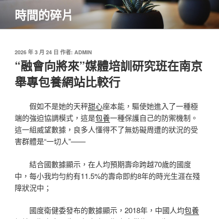
跳
時間的碎片
至
主
要
內
發
2026 年 3 月 24 日
作者:
ADMIN
佈
“融會向將來”媒體培訓研究班在南京
容
於
舉專包養網站比較行
假如不是她的天秤
甜心
座本能，驅使她進入了一種極
端的強迫協調模式，這是
包養
一種保護自己的防禦機制。
這一組威望數據，良多人懂得不了無妨礙周遭的狀況的受
害群體是“一切人”——
結合國數據顯示，在人均預期壽命跨越70歲的國度
中，每小我均勻約有11.5%的壽命即約8年的時光生涯在殘
障狀況中；
國度衛健委發布的數據顯示，2018年，中國人均
包養