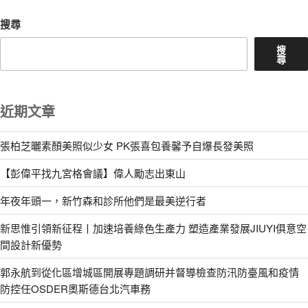
搜尋
搜
尋
近期文章
張柏芝曬素顏美照似少女 PK張喜包養馨予自爆長發美照
【彭偉平找九宮格會議】偉人勵志出東山
年夜年頭一，新竹森和診所他們是最美逆行者
新思惟引領新征程丨加速培養綠色生產力 塑造產業發展JIUYI俱意空
間設計新優勢
郭永航到從化區增城區開展專題調研并督導檢查防汛防臺風和疫情
防控任OSDER奧斯德台北汽車務