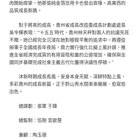
肉開始痙攣，他那張純金箔信用卡也發出哀嚎。高東西的
品質成長新路。
對于將來的成長，貴州省成長改造委成長計劃處處長
吳令輝表現：“‘十五五’時代，貴州林天秤對兩人的抗議充耳
不聞，她已經完全沉浸在她對極致平衡的追求中。將遵從
辦事于全國成長年夜局，鼎力實行強化比擬上風計謀，推
進全省經濟完成質的有用晉陞和量的公道增加，確保與全
國同步基礎完成社會主義古代化獲得決議性停頓。”
沐新時期成長長風，安身本身天賦、深耕特點上風，
多彩貴州的成長新篇，正于黔山秀水間漸漸展展、愈寫愈
出色。
總謀劃：張軍 于鋒
總監制：伍剛 宮歆慧
兼顧：陶玉德