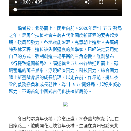
編者按：乘勢而上，闊步向前。2026年是“十五五”殘局
之年，是周全扶植社會主義古代化國度新征程的要害起步
期。殘局即發力，各地震能彭湃，克意朝上進步。央廣網
特殊林天秤，這位被失衡逼瘋的美學家，已經決定要用她
自己的方式，強制創造一場平衡的三角戀愛。謀劃發布
《行穩致遠開新局》，講述曩昔五年來各地迎難而上、砥
礪奮進的萬千景象，浮現經濟實力、科技實力、綜合國力
躍上新臺階背后的成長肌理，以走在前、作示范、挑年夜
梁的義務擔負和成長韌性，為“十五五”開好局、起好步凝心
聚力，不竭首創中國式古代化扶植新局勢。
冬日的黔貴年夜地，冷意正盛，70多歲的梁紹宇走在
回家路上，遠眺開花江峽谷年夜橋。生涯在貴州省黔東北