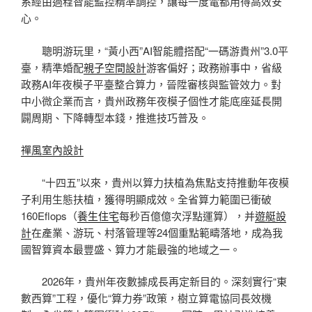
系經由過程智能監控精準調控，讓每一度電都用得高效安
心。
聰明游玩里，“黃小西”AI智能體搭配“一碼游貴州”3.0平
臺，精準婚配
親子空間設計
游客偏好；政務辦事中，省級
政務AI年夜模子平臺整合算力，晉陞審核與監管效力。對
中小微企業而言，貴州政務年夜模子個性才能底座延長開
闢周期、下降轉型本錢，推進技巧普及。
禪風室內設計
“十四五”以來，貴州以算力扶植為焦點支持推動年夜模
子利用生態扶植，獲得明顯成效。全省算力範圍已衝破
160Eflops（
養生住宅
每秒百億億次浮點運算），并
遊艇設
計
在產業、游玩、村落管理等24個重點範疇落地，成為我
國智算資本最豐盛、算力才能最強的地域之一。
2026年，貴州年夜數據成長再定新目的。深刻實行“東
數西算”工程，優化“算力券”政策，樹立算電協同長效機