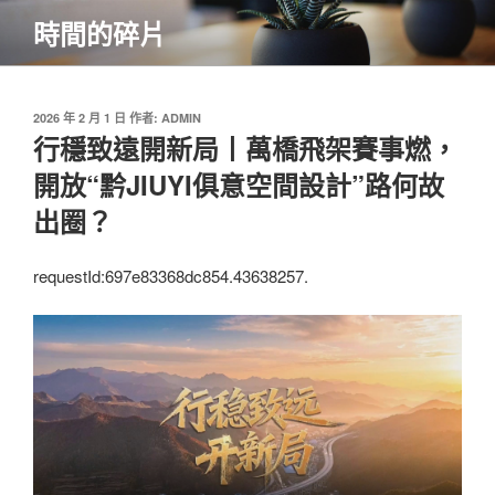
跳
時間的碎片
至
主
要
內
發
2026 年 2 月 1 日
作者:
ADMIN
佈
行穩致遠開新局丨萬橋飛架賽事燃，
容
於
開放“黔JIUYI俱意空間設計”路何故
出圈？
requestId:697e83368dc854.43638257.