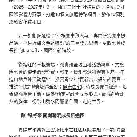
（2025—2027年）》，明白“三個十”計謀目的：培養10個
國際影響力賽事、打造10個文旅體特點項目、發布10個別
旅融會花費項目。
這一計劃既延續了“草根賽事聚人氣、專門研究賽事提
品德、平易近族文明筑特點”的三重發力思緒，更將融會成
長推向brand化、國際化新階段。
從榕江的草根賽場，到貴州全域山地活動舞臺，文旅
體融會的腳步愈發堅實。將來，貴州將深耕體育財產，打
造山地戶外活動窪地，抓實青少年“夏
新古典設計
訓夏賽”，
推進“村超”聯賽燃遍全省；
健康住宅
同時成長賽事經濟、培
養優強運營主體，做優“體育+”融會成長形式，讓“賽”動貴
州的旋律，從黔山秀水間響徹全國、走向世界。
“數”聚將來 開闢聰明成長新途徑
貴陽市平易近王密斯比來在社區病院體驗了一次“隔空
問診”——經由過程AI幫助診斷體系，北京三甲病院的專家