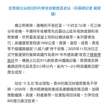
從貴陽北站收回的列車徐徐駛進荔波站（央廣網記者 楊贇
攝）
橋公例業興，路暢則平易近富。“十四五”以來，花江峽
谷年夜橋、平塘特年夜橋等先后霸佔山區年夜跨度鋼桁梁
懸索橋、世界最高混凝土塔斜拉橋扶植等一系列要害技
巧；高鐵運營里程達1906公里，貴廣、滬昆、成貴、貴南
等干線鐵路織就“八縱八橫”骨干收集；2025年11月28日正
式守舊運營的盤興高鐵作為貴州“市市通高鐵”收官之
綠裝修
設計
作，橋隧占比近91%刷新貴州鐵路記載，將貴陽至興
義路途時光延長至2小時以內，省內“1—2小時高鐵路況圈”
周全成型。
站在“十五五”新出發點，貴州的路況扶植照舊馬不停
蹄。2026年，貴州將繚繞財產成長連續織密路況網，加碼
推動鐵路、高速、財產路等一批重點項目扶植，力爭完成
800億元路況投資。