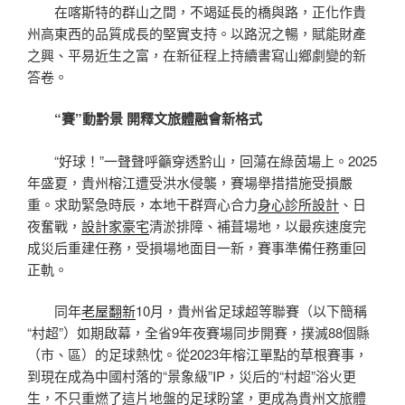
在喀斯特的群山之間，不竭延長的橋與路，正化作貴
州高東西的品質成長的堅實支持。以路況之暢，賦能財產
之興、平易近生之富，在新征程上持續書寫山鄉劇變的新
答卷。
“賽”動黔景 開釋文旅體融會新格式
“好球！”一聲聲呼籲穿透黔山，回蕩在綠茵場上。2025
年盛夏，貴州榕江遭受洪水侵襲，賽場舉措措施受損嚴
重。求助緊急時辰，本地干群齊心合力
身心診所設計
、日
夜奮戰，
設計家豪宅
清淤排障、補葺場地，以最疾速度完
成災后重建任務，受損場地面目一新，賽事準備任務重回
正軌。
同年
老屋翻新
10月，貴州省足球超等聯賽（以下簡稱
“村超”）如期啟幕，全省9年夜賽場同步開賽，撲滅88個縣
（市、區）的足球熱忱。從2023年榕江單點的草根賽事，
到現在成為中國村落的“景象級”IP，災后的“村超”浴火更
生，不只重燃了這片地盤的足球盼望，更成為貴州文旅體