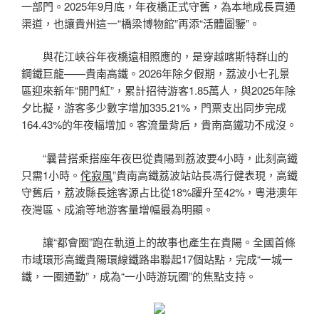
一部門。2025年9月底，年夜橋正式守舊，為本地成長買通
渠道，也讓貴州這一“橋梁博物館”再添“活體圖鑒”。
與花江峽谷年夜橋遠相照應的，是穿越喀斯特群山的
鋼鐵巨龍——貴南高鐵。2026年除夕假期，荔波小七孔景
區迎來新年“開門紅”，累計招待游客1.85萬人，與2025年除
夕比擬，游客多少數字增加335.21%，門票支出同步完成
164.43%的年夜幅增加。客流量背后，貴南高鐵功不成沒。
“曩昔搭乘搭座年夜巴從貴陽到荔波要4小時，此刻高鐵
只需1小時。
侘寂風
”貴南高鐵荔波站站長馮行健表現，高鐵
守舊后，荔波縣長途客源占比從18%躍升至42%，粵港澳年
夜灣區、成渝等地游客量增幅最為明顯。
讓“都會圈”跑在軌道上的故事也產生在貴陽。全國首條
市域環形高鐵貴陽環線鐵路串聯起17個站點，完成“一城一
鐵，一圈通勤”，成為“一小時游玩圈”的焦點支持。