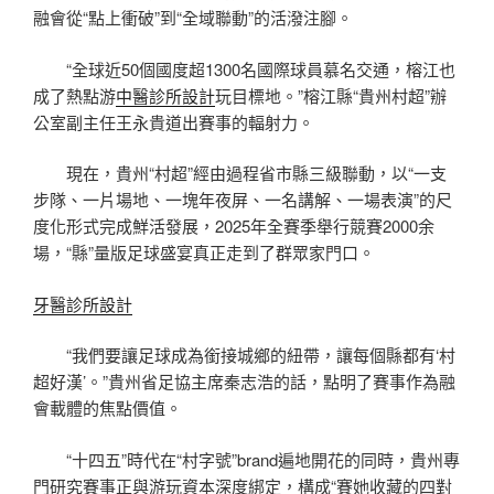
融會從“點上衝破”到“全域聯動”的活潑注腳。
“全球近50個國度超1300名國際球員慕名交通，榕江也
成了熱點游
中醫診所設計
玩目標地。”榕江縣“貴州村超”辦
公室副主任王永貴道出賽事的輻射力。
現在，貴州“村超”經由過程省市縣三級聯動，以“一支
步隊、一片場地、一塊年夜屏、一名講解、一場表演”的尺
度化形式完成鮮活發展，2025年全賽季舉行競賽2000余
場，“縣”量版足球盛宴真正走到了群眾家門口。
牙醫診所設計
“我們要讓足球成為銜接城鄉的紐帶，讓每個縣都有‘村
超好漢’。”貴州省足協主席秦志浩的話，點明了賽事作為融
會載體的焦點價值。
“十四五”時代在“村字號”brand遍地開花的同時，貴州專
門研究賽事正與游玩資本深度綁定，構成“賽她收藏的四對