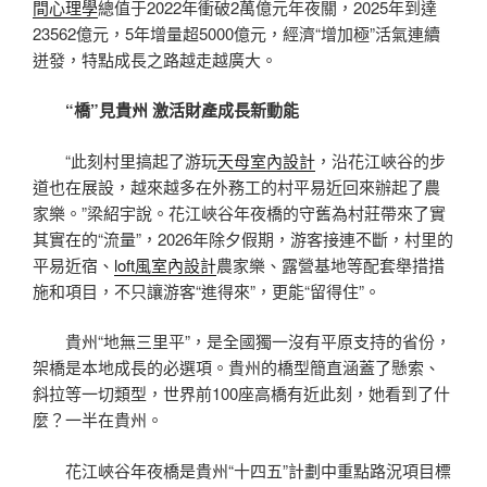
間心理學
總值于2022年衝破2萬億元年夜關，2025年到達
23562億元，5年增量超5000億元，經濟“增加極”活氣連續
迸發，特點成長之路越走越廣大。
“橋”見貴州 激活財產成長新動能
“此刻村里搞起了游玩
天母室內設計
，沿花江峽谷的步
道也在展設，越來越多在外務工的村平易近回來辦起了農
家樂。”梁紹宇說。花江峽谷年夜橋的守舊為村莊帶來了實
其實在的“流量”，2026年除夕假期，游客接連不斷，村里的
平易近宿、
loft風室內設計
農家樂、露營基地等配套舉措措
施和項目，不只讓游客“進得來”，更能“留得住”。
貴州“地無三里平”，是全國獨一沒有平原支持的省份，
架橋是本地成長的必選項。貴州的橋型簡直涵蓋了懸索、
斜拉等一切類型，世界前100座高橋有近此刻，她看到了什
麼？一半在貴州。
花江峽谷年夜橋是貴州“十四五”計劃中重點路況項目標