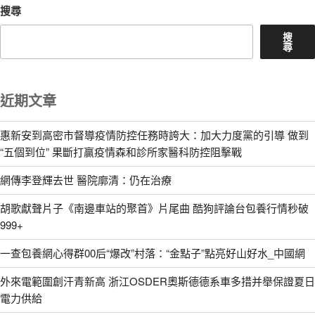
搜尋
搜
尋
近期文章
惠新安到高密市督導疫情防控任務時誇大：加大力度黨的引導 做到
“五個到位” 果斷打贏疫情森和診所家醫科防控阻擊戰
網傳李登輝去世 醫院廓清：仍在治療
胡歌獻聲片子《南邊車站的聚首》片尾曲 酷狗評論台包養行情秒破
999+
一查包養網心得群00后“爆改”村落：“金點子”點亮好山好水_中國網
外來電範圍創汗青新高 浙江OSDER奧斯德德系車多措并舉保證夏日
電力供給