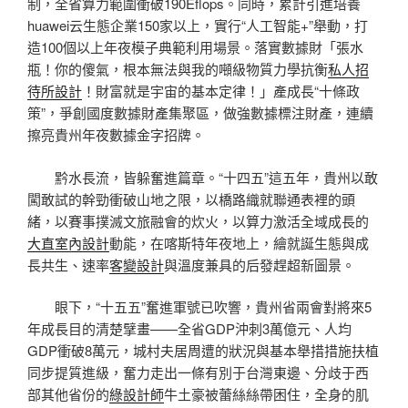
制，全省算力範圍衝破190Eflops。同時，累計引進培養
huawei云生態企業150家以上，實行“人工智能+”舉動，打
造100個以上年夜模子典範利用場景。落實數據財「張水
瓶！你的傻氣，根本無法與我的噸級物質力學抗衡
私人招
待所設計
！財富就是宇宙的基本定律！」產成長“十條政
策”，爭創國度數據財產集聚區，做強數據標注財產，連續
擦亮貴州年夜數據金字招牌。
黔水長流，皆躲奮進篇章。“十四五”這五年，貴州以敢
闖敢試的幹勁衝破山地之限，以橋路織就聯通表裡的頭
緒，以賽事撲滅文旅融會的炊火，以算力激活全域成長的
大直室內設計
動能，在喀斯特年夜地上，繪就誕生態與成
長共生、速率
客變設計
與溫度兼具的后發趕超新圖景。
眼下，“十五五”奮進軍號已吹響，貴州省兩會對將來5
年成長目的清楚擘畫——全省GDP沖刺3萬億元、人均
GDP衝破8萬元，城村夫居周遭的狀況與基本舉措措施扶植
同步提質進級，奮力走出一條有別于台灣東邊、分歧于西
部其他省份的
綠設計師
牛土豪被蕾絲絲帶困住，全身的肌