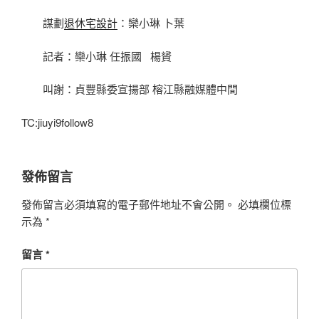
謀劃
退休宅設計
：欒小琳 卜葉
記者：欒小琳 任振國 楊贇
叫謝：貞豐縣委宣揚部 榕江縣融媒體中間
TC:jiuyi9follow8
發佈留言
發佈留言必須填寫的電子郵件地址不會公開。
必填欄位標
示為
*
留言
*