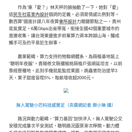
作為“東「愛？」林天秤的臉抽動了一下，她對「愛」
這
民生社區室內設計
個詞的定義，必須是情感比例對等。
數西算”國度計謀八年夜算
會所設計
力關鍵節點之一，貴州
底氣實足。6萬Gbps出省帶寬，銜接全國42個重要城市的
直連收集，讓台灣東邊進步前輩算力資本跨越山海，釀成
觸手可及的平易近生辦事。
農業範疇，算力支持的物聯網體系，為蒔植基地裝上
“聰明年夜腦”。貴陽修文縣獼猴桃蒔植戶張順延坦言，以前
靠經歷種地，此刻手機就能監控果園。病蟲害防治提早3
天，果子甜度晉陞5%，每畝增收超2000元。
無人駕駛小巴科技感實足（央廣網記者 欒小琳 攝）
路況與動力範疇，“算力基因”加快滲入。無人駕駛公交
安穩完成屢次平安測試，聰明路況圖景漸次睜開。動力體