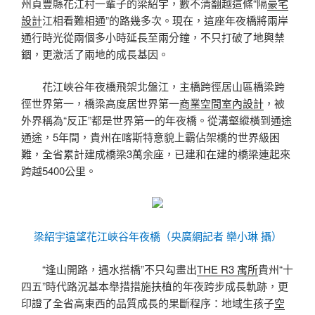
州貞豐縣花江村一輩子的梁紹宇，數不清翻越這條“隔
豪宅
設計
江相看難相通”的路幾多次。現在，這座年夜橋將兩岸
通行時光從兩個多小時延長至兩分鐘，不只打破了地輿禁
錮，更激活了兩地的成長基因。
花江峽谷年夜橋飛架北盤江，主橋跨徑居山區橋梁跨
徑世界第一，橋梁高度居世界第一
商業空間室內設計
，被
外界稱為“反正”都是世界第一的年夜橋。從溝壑縱橫到通途
通途，5年間，貴州在喀斯特意貌上霸佔架橋的世界級困
難，全省累計建成橋梁3萬余座，已建和在建的橋梁連起來
跨越5400公里。
梁紹宇遠望花江峽谷年夜橋（央廣網記者 欒小琳 攝）
“逢山開路，遇水搭橋”不只勾畫出
THE R3 寓所
貴州“十
四五”時代路況基本舉措措施扶植的年夜跨步成長軌跡，更
印證了全省高東西的品質成長的果斷程序：地域生孩子
空