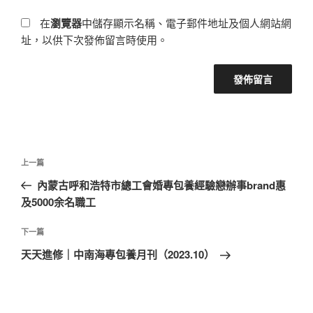
在
瀏覽器
中儲存顯示名稱、電子郵件地址及個人網站網
址，以供下次發佈留言時使用。
文
上
上一篇
章
一
內蒙古呼和浩特市總工會婚專包養經驗戀辦事brand惠
導
篇
及5000余名職工
覽
文
章
下
下一篇
一
天天進修｜中南海專包養月刊（2023.10）
篇
文
章