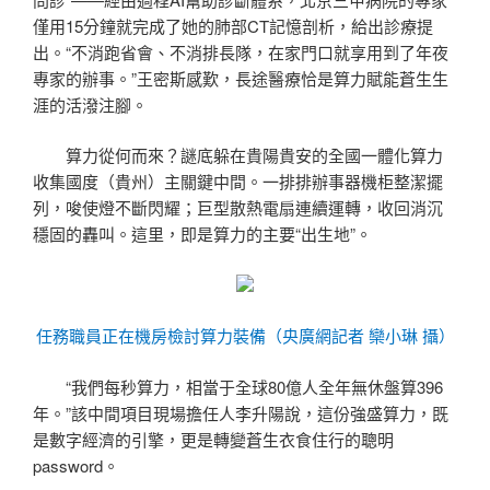
僅用15分鐘就完成了她的肺部CT記憶剖析，給出診療提
出。“不消跑省會、不消排長隊，在家門口就享用到了年夜
專家的辦事。”王密斯感歎，長途醫療恰是算力賦能蒼生生
涯的活潑注腳。
算力從何而來？謎底躲在貴陽貴安的全國一體化算力
收集國度（貴州）主關鍵中間。一排排辦事器機柜整潔擺
列，唆使燈不斷閃耀；巨型散熱電扇連續運轉，收回消沉
穩固的轟叫。這里，即是算力的主要“出生地”。
任務職員正在機房檢討算力裝備（央廣網記者 欒小琳 攝）
“我們每秒算力，相當于全球80億人全年無休盤算396
年。”該中間項目現場擔任人李升陽說，這份強盛算力，既
是數字經濟的引擎，更是轉變蒼生衣食住行的聰明
password。