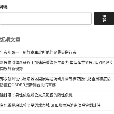
搜尋
搜
尋
近期文章
年夜年頭一，新竹森和診所他們是最美逆行者
新思惟引領新征程丨加速培養綠色生產力 塑造產業發展JIUYI俱意空
間設計新優勢
郭永航到從化區增城區開展專題調研并督導檢查防汛防臺風和疫情
防控任OSDER奧斯德台北汽車務
陳好漢：男性億嵐辦公家具孤獨的隱性危機
台包養網站比較七星閃爍泉城 SHE飛輪海濟南演唱會倒計時