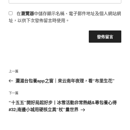
在
瀏覽器
中儲存顯示名稱、電子郵件地址及個人網站網
址，以供下次發佈留言時使用。
文
上
上一篇
章
一
瀾湄台包養app之窗｜來云南年夜理，看“布里生花”
導
篇
覽
文
下
下一篇
章
一
“十五五”開好局起好步丨冰雪活動非常熱絡&專包養心得
篇
#32;南邊小城用硬核立異“杖”量世界
文
章