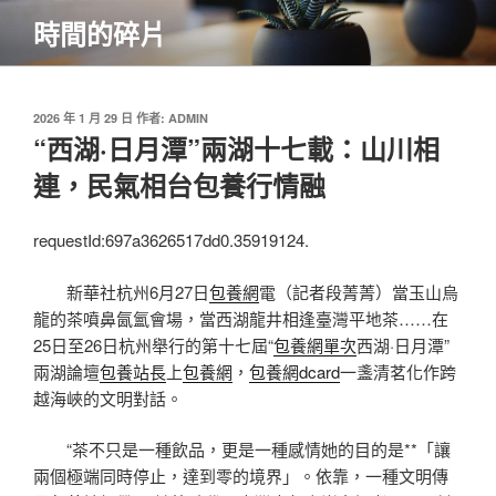
跳
時間的碎片
至
主
要
內
發
2026 年 1 月 29 日
作者:
ADMIN
佈
“西湖·日月潭”兩湖十七載：山川相
容
於
連，民氣相台包養行情融
requestId:697a3626517dd0.35919124.
新華社杭州6月27日
包養網
電（記者段菁菁）當玉山烏
龍的茶噴鼻氤氳會場，當西湖龍井相逢臺灣平地茶……在
25日至26日杭州舉行的第十七屆“
包養網單次
西湖·日月潭”
兩湖論壇
包養站長
上
包養網
，
包養網dcard
一盞清茗化作跨
越海峽的文明對話。
“茶不只是一種飲品，更是一種感情她的目的是**「讓
兩個極端同時停止，達到零的境界」。依靠，一種文明傳