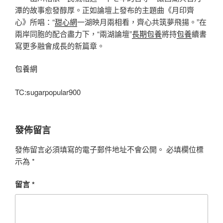
潭的故事愈發醇厚。正如論壇上發布的主題曲《月印齊
心》所唱：“
甜心網
一湖映月兩相看，齊心共筑夢飛揚。”在
兩岸同胞的配合盡力下，“兩湖論壇”
長期包養
將持
包養
續書
寫更多融會成長的新篇章。
包養網
TC:sugarpopular900
發佈留言
發佈留言必須填寫的電子郵件地址不會公開。
必填欄位標
示為
*
留言
*