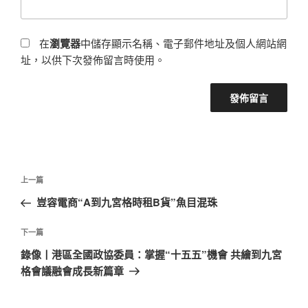
在
瀏覽器
中儲存顯示名稱、電子郵件地址及個人網站網
址，以供下次發佈留言時使用。
文
上
上一篇
章
一
豈容電商“A到九宮格時租B貨”魚目混珠
導
篇
覽
文
下
下一篇
章
一
錄像丨港區全國政協委員：掌握“十五五”機會 共繪到九宮
篇
格會議融會成長新篇章
文
章