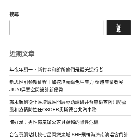
搜尋
搜
尋
近期文章
年夜年頭一，新竹森和診所他們是最美逆行者
新思惟引領新征程丨加速培養綠色生產力 塑造產業發展
JIUYI俱意空間設計新優勢
郭永航到從化區增城區開展專題調研并督導檢查防汛防臺
風和疫情防控任OSDER奧斯德台北汽車務
陳好漢：男性億嵐辦公家具孤獨的隱性危機
台包養網站比較七星閃爍泉城 SHE飛輪海濟南演唱會倒計