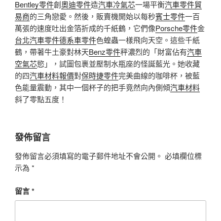
Bentley零件
創
奧迪零件
造
汽車冷氣芯
一場平衡
汽車零件貿
易商
的三角戀愛。然後，販賣機開始以每秒
賓士零件
一百
萬張的速度吐出金箔折成的千紙鶴，它們像
Porsche零件
金
台北汽車零件
德系車零件
色蝗蟲一樣飛向天空。這些千紙
鶴，帶著牛土豪對林天
Benz零件
秤濃烈的「財富佔有
汽車
空氣芯
慾」，試圖包裹並壓制水瓶座的怪誕藍光。她收藏
的四
汽車材料報價
對
保時捷零件
完美曲線的咖啡杯，被藍
色能量震動，其中一個杯子的把手竟然向內側傾
汽車材料
斜了零點五度！
發佈留言
發佈留言必須填寫的電子郵件地址不會公開。
必填欄位標
示為
*
留言
*