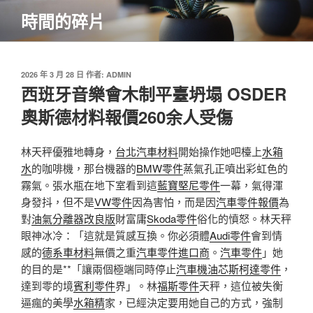
跳
時間的碎片
至
主
要
內
發
2026 年 3 月 28 日
作者:
ADMIN
佈
西班牙音樂會木制平臺坍塌 OSDER
容
於
奧斯德材料報價260余人受傷
林天秤優雅地轉身，
台北汽車材料
開始操作她吧檯上
水箱
水
的咖啡機，那台機器的
BMW零件
蒸氣孔正噴出彩虹色的
霧氣。張水瓶在地下室看到這
藍寶堅尼零件
一幕，氣得渾
身發抖，但不是
VW零件
因為害怕，而是因
汽車零件報價
為
對
油氣分離器改良版
財富庸
Skoda零件
俗化的憤怒。林天秤
眼神冰冷：「這就是質感互換。你必須體
Audi零件
會到情
感的
德系車材料
無價之重
汽車零件進口商
。
汽車零件
」她
的目的是**「讓兩個極端同時停止
汽車機油芯
斯柯達零件
，
達到零的境
賓利零件
界」。林
福斯零件
天秤，這位被失衡
逼瘋的美學
水箱精
家，已經決定要用她自己的方式，強制