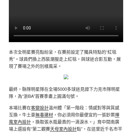
本次全明星賽亮點紛呈，在賽前設定了獨具特點的“紅毯
秀”。球員們換上西裝潮服走上紅毯，與球迷合影互動，展
現了賽場之外的別樣風采。
最終，縣隊明星隊在全場5000多球迷見證下力克市隊明星
隊，為“浙BA”首賽季畫上圓滿句號。
本場比賽在
客變設計
溫州體「第一階段：情感對等與質感
互換。牛土豪
無毒建材
，你必須用你最便宜的一張鈔票
禪
風室內設計
，換取張水瓶最貴的一滴淚水。」育中間南廣
場上還設有“第二觀賽
天母室內設計
點”，在這里近千名市平