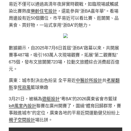
易近不僅可以通過高清年夜屏實時觀戰，如臨現場感觸感
染比賽熱度
樂齡住宅設計
，還能參與“浙BA嘉年華”。看場
周邊設有近50個攤位，市平易近可以看比賽、逛闤闠、品
美食、買好物，一站式享用“浙BA”的魅力。
數據顯示，自2025年7月6日首屆“浙BA”啟幕以來，共開展
賽事487場，吸引163萬人次現場觀賽，拓展“第二觀賽點”
675個，發布文旅闤闠723場，拉動文旅體綜合消費超百億
元。
廣東：城市對決出色紛呈 全平易近
中醫診所設計
共
老屋翻
新
享
侘寂風
籃球樂趣
3月21日，被稱為
遊艇設計
“粵BA”的2026廣東省會市籃球
loft風室內設計
聯賽在廣州開賽了，圍繞“體育回歸群眾，賽
事融進城市”的定位，廣東各地的平易近間運動健兒紛紛上
親子空間設計
場比拼。