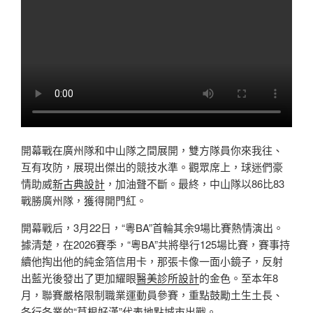
開幕戰在廣州隊和中山隊之間展開，雙方隊員你來我往、
互有攻防，展現出傑出的競技水準。觀眾席上，球迷們豪
情助威
新古典設計
，加油聲不斷。最終，中山隊以86比83
戰勝廣州隊，獲得開門紅。
開幕戰后，3月22日，“粵BA”首輪其余9場比賽熱情演出。
據清楚，在2026賽季，“粵BA”共將舉行125場比賽，賽事持
續他掏出他的純金箔信用卡，那張卡像一面小鏡子，反射
出藍光後發出了更加耀眼
醫美診所設計
的金色。至本年8
月，聯賽嚴格限制職業運動員參賽，重點鼓勵土生土長、
各行各業的“草根好漢”代表地點城市出戰。