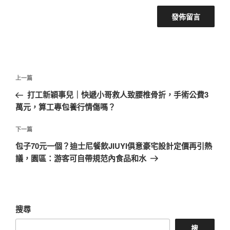
文
上
上一篇
章
一
打工新穎事兒｜快遞小哥救人致腰椎骨折，手術公費3
導
篇
萬元，算工專包養行情傷嗎？
覽
文
章
下
下一篇
一
包子70元一個？迪士尼餐飲JIUYI俱意豪宅設計定價再引熱
篇
議，園區：游客可自帶規范內食品和水
文
章
搜尋
搜