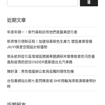
尋
近期文章
年夜年頭一，新竹森和診所他們是最美逆行者
新思惟引領新征程丨加速培養綠色生產力 塑造產業發展
JIUYI俱意空間設計新優勢
郭永航到從化區增城區開展專題調研并督導檢查防汛防臺
風和疫情防控任OSDER奧斯德台北汽車務
陳好漢：男性億嵐辦公家具孤獨的隱性危機
台包養網站比較七星閃爍泉城 SHE飛輪海濟南演唱會倒計
時
近期留言