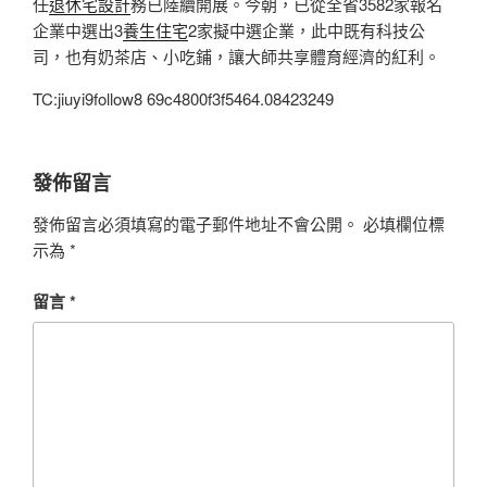
任
退休宅設計
務已陸續開展。今朝，已從全省3582家報名
企業中選出3
養生住宅
2家擬中選企業，此中既有科技公
司，也有奶茶店、小吃鋪，讓大師共享體育經濟的紅利。
TC:jiuyi9follow8 69c4800f3f5464.08423249
發佈留言
發佈留言必須填寫的電子郵件地址不會公開。
必填欄位標
示為
*
留言
*