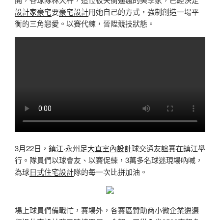
設計家豪宅
要
豪宅設計
用她自己的方式，強制創造一場平
衡的三角戀愛。以賽代練，晉陞競技狀態。
3月22日，鎮江·永州足
大直室內設計
球交通友誼賽在鎮江舉
行。隊員們以球會友、以賽促練，3萬多名球迷現場吶喊，
為球
日式住宅設計
隊的每一次比拼加油。
場上球員們備戰忙，賽場外，各賽區贊助商小微企業遴選