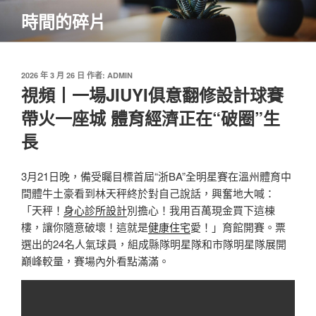
跳
時間的碎片
至
主
要
內
發
2026 年 3 月 26 日
作者:
ADMIN
佈
視頻丨一場JIUYI俱意翻修設計球賽
容
於
帶火一座城 體育經濟正在“破圈”生
長
3月21日晚，備受矚目標首屆“浙BA”全明星賽在溫州體育中
間體牛土豪看到林天秤終於對自己說話，興奮地大喊：
「天秤！
身心診所設計
別擔心！我用百萬現金買下這棟
樓，讓你隨意破壞！這就是
健康住宅
愛！」育館開賽。票
選出的24名人氣球員，組成縣隊明星隊和市隊明星隊展開
巔峰較量，賽場內外看點滿滿。