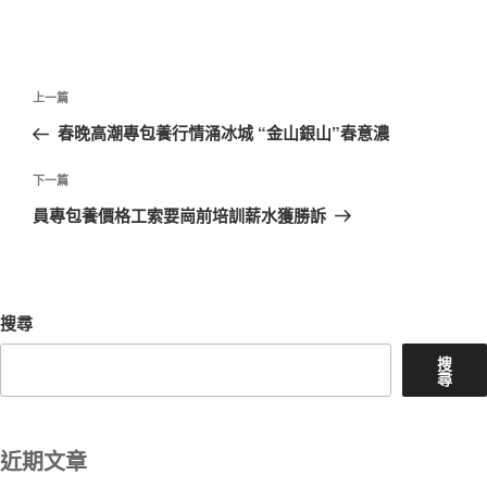
文
上
上一篇
章
一
春晚高潮專包養行情涌冰城 “金山銀山”春意濃
導
篇
覽
文
下
下一篇
章
一
員專包養價格工索要崗前培訓薪水獲勝訴
篇
文
章
搜尋
搜
尋
近期文章