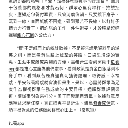
進調節器的燃料口。憂，是為群眾辦實事的好法官。”黨員
干
包養
部的風格和才能若何，群眾心里有桿秤。推諉扯
皮、應
短期包養
付塞責，只會消磨信賴。只要撲下身子、
沉到一線，直面牴觸不回避、碰到艱苦不畏縮，以釘釘子
精力力行實干，把許諾的工作一件件辦妥，才幹積聚起輕
飄飄
甜心花園
的公信力。
“實”不是紙面上的統計數據，不是報告請示資料里的溢
美之詞，而是老蒼生臉上誠摯的笑臉、口袋里增添的實
惠、生涯中感觸感染到的方便。當老蒼生看到黨員干
包養
app
部是推心置腹為他們處事，看到政策是真金白銀落到本
身手中，看到艱苦是真逼真切獲得處理，取得感、幸福
感、平安
包養網
感就會油但是生。是以，必需將群眾滿足
度作為權衡群眾任務成效的主要目標，通順群眾評價渠
道，讓辦事對象來打分。勇于面臨題目清單，依據群眾反
應精益求精任務，真正把惠平易近生、熱民
包養感情
氣、
順平易近意的任務做到群眾心田上。（
常軼軍
）
包養app