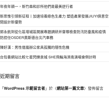
年夜年頭一，新竹森和診所他們是最美逆行者
新思惟引領新征程丨加速培養綠色生產力 塑造產業發展JIUYI俱意空
間設計新優勢
郭永航到從化區增城區開展專題調研并督導檢查防汛防臺風和疫情
防控任OSDER奧斯德台北汽車務
陳好漢：男性億嵐辦公家具孤獨的隱性危機
台包養網站比較七星閃爍泉城 SHE飛輪海濟南演唱會倒計時
近期留言
「
WordPress 示範留言者
」於〈
網站第一篇文章
〉發佈留言