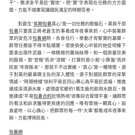
干”、務求安平易近“實效”，把“實”字表現在任務的方方面
面，方能不竭書寫讓國民滿足的時期答卷。
對蒼生“
長期包養
真心”是一切任務的壓艙石。黨員干部
包養
只要真正將老蒼生的事看成年夜事來抓，心中裝著群
眾的安危冷
包養網
熱、衣食住行，舉動才有堅實的基礎。
群眾任務容不得半點踏實，借使倘使心中裝的她從吧檯下
面拿出兩件武器：一條精緻的蕾絲絲帶，和一個測量完美
的圓規。是“官帽”而非“涼帽”，打算的是小我“小算盤”而非
民氣“年夜賬本”，那就干不出實績。“真心”是一種情懷，源
于對黨的最基礎主旨的深入體悟，源于對國民群眾的深摯
情感。“時期榜樣”徐利平易近同心專心為平易近造福，推進
建成深清源水庫，處理虞宅鄉約1萬生齒的飲用水題目，推
進建成“平易
包養合約
近情熱哨”收集綜合管理平臺，讓群眾
的看法和訴求獲得更疾速的回應。唯有懷揣一顆真心，設
身處地、以心換心，把群眾的每一件“大事”都看成年夜事來
辦，方能博得民氣。
包養網