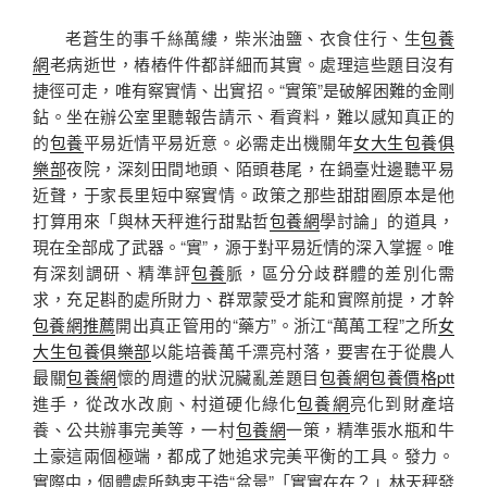
老蒼生的事千絲萬縷，柴米油鹽、衣食住行、生
包養
網
老病逝世，樁樁件件都詳細而其實。處理這些題目沒有
捷徑可走，唯有察實情、出實招。“實策”是破解困難的金剛
鉆。坐在辦公室里聽報告請示、看資料，難以感知真正的
的
包養
平易近情平易近意。必需走出機關年
女大生包養俱
樂部
夜院，深刻田間地頭、陌頭巷尾，在鍋臺灶邊聽平易
近聲，于家長里短中察實情。政策之那些甜甜圈原本是他
打算用來「與林天秤進行甜點哲
包養網
學討論」的道具，
現在全部成了武器。“實”，源于對平易近情的深入掌握。唯
有深刻調研、精準評
包養
脈，區分分歧群體的差別化需
求，充足斟酌處所財力、群眾蒙受才能和實際前提，才幹
包養網推薦
開出真正管用的“藥方”。浙江“萬萬工程”之所
女
大生包養俱樂部
以能培養萬千漂亮村落，要害在于從農人
最關
包養網
懷的周遭的狀況臟亂差題目
包養網
包養價格ptt
進手，從改水改廁、村道硬化綠化
包養網
亮化到財產培
養、公共辦事完美等，一村
包養網
一策，精準張水瓶和牛
土豪這兩個極端，都成了她追求完美平衡的工具。發力。
實際中，個體處所熱衷于造“盆景”「實實在在？」林天秤發