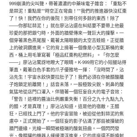
999崩潰的尖叫聲，帶著濃濃的中藥味電子雜音：「重點不
是蒜泥！重點是**時空正在彎曲！**我們的推進器快沒紅棗
了！快！我們在你的後院！別帶任何多餘的東西！除了
——你那缸蒜泥！」就在廖沾沾還在糾結要不要帶上他最
珍愛的那把銀勺時，外面的牆壁傳來一聲巨大的撞擊。一
個穿著黑色燕尾服、戴著太陽眼鏡的太空吉娃娃，正從牆
上的破洞鑽進來。它的背上揹著一個像是小型瓦斯桶的東
西，桶上用毛筆寫著「極品紅棗枸杞燃料」。「你怎麼
——」廖沾沾驚訝地瞪大了眼睛。K-999用它的小短腿站得
筆直，戴著白色手套的爪子優雅地一揮：「沒時間了，沾
沾先生！宇宙水餃快要拉肚子了！我們必須在你被醋酸離
子炮鎖定前離開！」話音未落，一股極致尖銳、刺鼻的酸
氣猛地從店門口灌入，伴隨著一個狂妄自大的電子音效：
「警告！這裡的醬油比例嚴重失衡！百分之九十九點九九
的醋，才是真理！」廖沾沾知道，這是他的宿敵，王醋
狂，已經找上門了。他的宇宙冒險，被迫從他對蒜泥的焦
慮中，正式開始了。一個狂妄的影子佔滿了那扇被撞破的
牆門邊緣，光線一瞬間被極端的酸氣扭曲。一個閃閃發
光、像醋罐的機器人緩緩漂浮進來，它的底座還不斷噴射