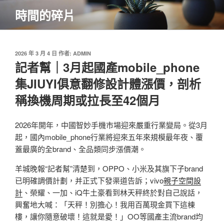
跳
時間的碎片
至
主
要
內
發
2026 年 3 月 4 日
作者:
ADMIN
佈
記者幫｜3月起國產mobile_phone
容
於
集JIUYI俱意翻修設計體漲價，剖析
稱換機周期或拉長至42個月
2026年開年，中國智妙手機市場迎來嚴重行業變局。從3月
起，國內mobile_phone行業將迎來五年來規模最年夜、覆
蓋最廣的全brand、全品類同步漲價潮。
羊城晚報“記者幫”清楚到，OPPO、小米及其旗下子brand
已明確調價計劃，并正式下發渠道告訴；vivo
親子空間設
計
、榮耀、一加、iQ牛土豪看到林天秤終於對自己說話，
興奮地大喊：「天秤！別擔心！我用百萬現金買下這棟
樓，讓你隨意破壞！這就是愛！」OO等國產主流brand均