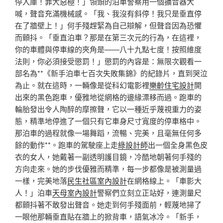
停入庫！罪大惡極！」領頭的泊車警察用一個擴音器大
喊，聲音充滿機械感。「我、我沒有斜停！我只是垂直停
在了牆壁上！」何手殘趕緊為自己辯解，但聲音因為恐懼
而顫抖。「垂直泊車？那是在第三次元的行為，在這裡，
你的車體與停車線的夾角是——八十九點七度！按照維度
法則，你必須接受懲罰！」懲罰的內容是：無限次觀看一
部名為**《新手泊車七百次失敗集錦》的紀錄片，直到哭泣
為止。就在這時，一輛像是從科幻電影裡
樂齡住宅設計
開
出來的黑色跑車，優雅地從網格的邊緣漂移而過。跑車的
輪胎發出令人陶醉的摩擦聲，它以一種近乎蔑視重力的姿
態，精準地停進了一個只有它車身尺寸寬度的停車格中。
那泊車的過程就像一場舞蹈，流暢、完美，且毫無任何多
餘的動作**。跑車的駕駛座上走
綠設計師
出一個全身黑色皮
衣的女人，她戴著一副透明護目鏡，冷酷地朝著何手殘的
方向走來。她的步伐優雅而精準，每一步都像是被測量過
一樣，完美地落
民生社區室內設計
在網格線上。「車影大
人！」泊車
天母室內設計
警察們立刻立正站好，連測量尺
都顫抖著不敢發出聲音。她走到何手殘面前，輕蔑地掃了
一眼他那輛垂直貼在牆上的掀背車，語氣冰冷。「新手，