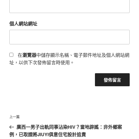
個人網站網址
在
瀏覽器
中儲存顯示名稱、電子郵件地址及個人網站網
址，以供下次發佈留言時使用。
文
上
上一篇
章
一
廣西一男子出軌同事沾染HIV？當地辟謠：非外鄉案
導
篇
例，已取證將JIUYI俱意住宅設計追責