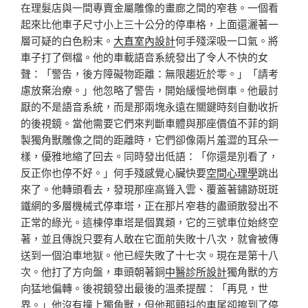
在理髮店與一間專賣金屬雕像的畫廊之間的窄巷。一個看
起來比他車子尺寸小上三十公分的停車格，上面還灑著一
層可疑的白色粉末。
大直室內設計
何手殘深吸一口氣。將
車子打了倒檔。他的車載語音系統發出了令人不快的女
聲：「警告，後方障礙物距離：無限趨近於零。」「請考
慮放棄治療。」他忽略了警告，開始緩慢地倒車。他最討
厭的不是語音系統，而是那兩塊永遠在關鍵時刻自動收折
的後視鏡。當他需要它們來判斷車體與那座價值不菲的銅
製獨角獸雕像之間的距離時，它們卻像兩片羞澀的耳朵一
樣，優雅地縮了回去。同時發出低語：「你還是別看了，
反正你也停不好。」何手殘感覺心臟快要
空間心理學
跳出
來了。他轉頭看去，發現那座高聳入雲、覆蓋著鏽跡斑斑
鐵網的多層機械式停車塔，正在那片窄巷的盡頭散發出不
正常的綠光。這棟停車塔是個異類，它的三號車位始終空
著，並且傳說只要有人敢在它面前失敗十八次，就會被傳
送到一個泊車地獄。他已經失敗了十七次。現在是第十八
次。他打了方向盤，車頭朝著銅
中醫診所設計
獨角獸的方
向猛地偏轉。後視鏡發出最後的溫柔提醒：「再見，世
界。」他沒有撞上獨角獸，但他那顫抖的車尾卻擦到了停