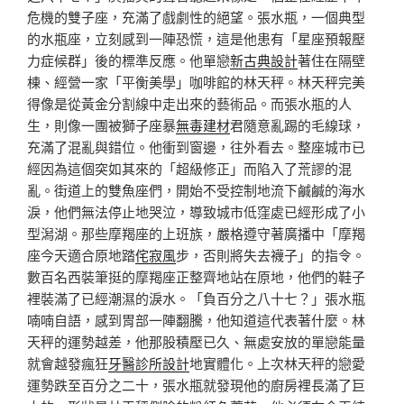
危機的雙子座，充滿了戲劇性的絕望。張水瓶，一個典型
的水瓶座，立刻感到一陣恐慌，這是他患有「星座預報壓
力症候群」後的標準反應。他單戀
新古典設計
著住在隔壁
棟、經營一家「平衡美學」咖啡館的林天秤。林天秤完美
得像是從黃金分割線中走出來的藝術品。而張水瓶的人
生，則像一團被獅子座暴
無毒建材
君隨意亂踢的毛線球，
充滿了混亂與錯位。他衝到窗邊，往外看去。整座城市已
經因為這個突如其來的「超級修正」而陷入了荒謬的混
亂。街道上的雙魚座們，開始不受控制地流下鹹鹹的海水
淚，他們無法停止地哭泣，導致城市低窪處已經形成了小
型潟湖。那些摩羯座的上班族，嚴格遵守著廣播中「摩羯
座今天適合原地踏
侘寂風
步，否則將失去襪子」的指令。
數百名西裝筆挺的摩羯座正整齊地站在原地，他們的鞋子
裡裝滿了已經潮濕的淚水。「負百分之八十七？」張水瓶
喃喃自語，感到胃部一陣翻騰，他知道這代表著什麼。林
天秤的運勢越差，他那股積壓已久、無處安放的單戀能量
就會越發瘋狂
牙醫診所設計
地實體化。上次林天秤的戀愛
運勢跌至百分之二十，張水瓶就發現他的廚房裡長滿了巨