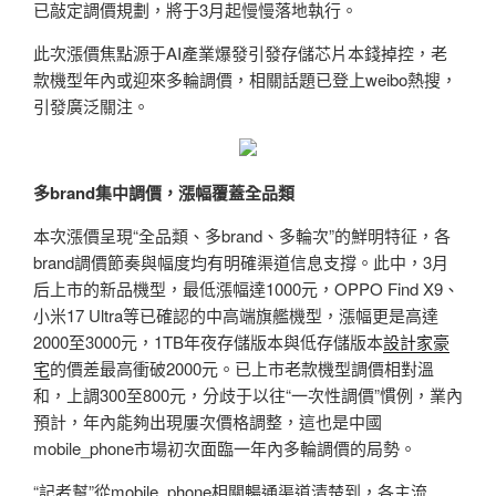
已敲定調價規劃，將于3月起慢慢落地執行。
此次漲價焦點源于AI產業爆發引發存儲芯片本錢掉控，老
款機型年內或迎來多輪調價，相關話題已登上weibo熱搜，
引發廣泛關注。
多brand集中調價，漲幅覆蓋全品類
本次漲價呈現“全品類、多brand、多輪次”的鮮明特征，各
brand調價節奏與幅度均有明確渠道信息支撐。此中，3月
后上市的新品機型，最低漲幅達1000元，OPPO Find X9、
小米17 Ultra等已確認的中高端旗艦機型，漲幅更是高達
2000至3000元，1TB年夜存儲版本與低存儲版本
設計家豪
宅
的價差最高衝破2000元。已上市老款機型調價相對溫
和，上調300至800元，分歧于以往“一次性調價”慣例，業內
預計，年內能夠出現屢次價格調整，這也是中國
mobile_phone市場初次面臨一年內多輪調價的局勢。
“記者幫”從mobile_phone相關暢通渠道清楚到，各主流