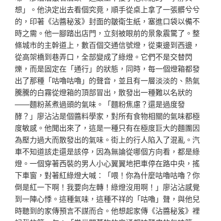
想」。他決定出去看個究竟，順手從桌上拿了一張髒兮兮
的，印著《沾醬秘笈》封面的皺衛生紙，塞進口袋以備不
時之需。他一腳踏出店門，立刻被眼前的景象震驚了。整
條城市的主幹道上，數百個交通信號燈，從東邊到西邊，
從高架橋到巷弄口，全部變成了綠燈。它們不是交替閃
爍，而是固定在「通行」的狀態，同時，每一個燈箱都發
出了那種「咕嚕咕嚕」的聲音，並且有一層淡淡的、熱氣
騰騰的白霧從燈箱的頂部冒出，散發出一種難以名狀的
——麵粉蒸煮過頭的氣味。「麵粉焦慮？還是過度發
酵？」廖沾沾是個醬料學家，對所有食物相關的氣味都極
度敏感。他聞出來了，這是一種只有在極度巨大的麵團因
為壓力過大而散發出的氣味。街上的行人陷入了混亂。汽
車不知道該走還是該停，因為無論從哪個方向看，都是綠
燈。一個穿著西裝的男人小心翼翼地把車停在路中央，搖
下車窗，對著紅綠燈大喊：「喂！你為什麼咕嚕咕嚕？你
倒是紅一下啊！我要向左轉！綠燈沒用啊！」廖沾沾感覺
到一陣心悸。這種氣味，這種不祥的「咕嚕」聲，與他兒
時聽到的家傳預言不謀而合。他想起家傳《沾醬秘笈》裡