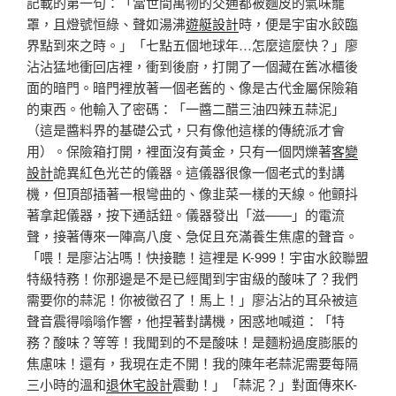
記載的第一句：「當世間萬物的交通都被麵皮的氣味籠
罩，且燈號恒綠、聲如湯沸
遊艇設計
時，便是宇宙水餃臨
界點到來之時。」「七點五個地球年…怎麼這麼快？」廖
沾沾猛地衝回店裡，衝到後廚，打開了一個藏在舊冰櫃後
面的暗門。暗門裡放著一個老舊的、像是古代金屬保險箱
的東西。他輸入了密碼：「一醬二醋三油四辣五蒜泥」
（這是醬料界的基礎公式，只有像他這樣的傳統派才會
用）。保險箱打開，裡面沒有黃金，只有一個閃爍著
客變
設計
詭異紅色光芒的儀器。這儀器很像一個老式的對講
機，但頂部插著一根彎曲的、像韭菜一樣的天線。他顫抖
著拿起儀器，按下通話鈕。儀器發出「滋——」的電流
聲，接著傳來一陣高八度、急促且充滿養生焦慮的聲音。
「喂！是廖沾沾嗎！快接聽！這裡是 K-999！宇宙水餃聯盟
特級特務！你那邊是不是已經聞到宇宙級的酸味了？我們
需要你的蒜泥！你被徵召了！馬上！」廖沾沾的耳朵被這
聲音震得嗡嗡作響，他捏著對講機，困惑地喊道：「特
務？酸味？等等！我聞到的不是酸味！是麵粉過度膨脹的
焦慮味！還有，我現在走不開！我的陳年老蒜泥需要每隔
三小時的溫和
退休宅設計
震動！」「蒜泥？」對面傳來K-