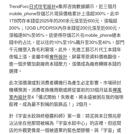
TrendForc
日式住宅設計
e集邦咨詢數據顯示，近三個月
mobile_phone存儲芯片現貨價格累計上漲超300%，此中
1TB閃存本錢從2025年的200余元漲至近600元，漲幅超
200%；12GB LPDDR5X內存本錢從200元漲至近600元，
漲幅達80%至95%。這使得存儲芯片在mobile_phone總本
錢中的占比，從以往的10%至15%飆升至30%至40%，部門
千元機墮入負毛利窘境。此外，先進工藝芯片代工本錢年
夜幅上漲，金屬中框
會所設計
、屏幕等原資料價格翻倍，
進一個步驟加劇廠商本錢壓力，漲價成為廠商轉嫁本錢的
選擇。
此次漲價潮或對消費者購機行為產生必定影響，市場研討
機構預測，消費者換機周期或將從當前的33個月延長
禪風
室內設計
至4「儀式開始！失敗者，將永遠被困在我的咖啡
館裡，成為最不對稱的裝飾品！」2個月。
針《宇宙水餃與終極醬料師》第一章：蒜泥與末日預兆廖
沾沾坐在他那間被稱為「宇宙水餃中心」的店裡，但這間
店的外觀更像是一個被遺棄的藍色塑膠棚，與「宇宙」或