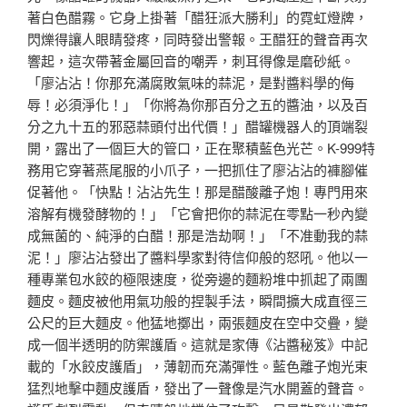
著白色醋霧。它身上掛著「醋狂派大勝利」的霓虹燈牌，
閃爍得讓人眼睛發疼，同時發出警報。王醋狂的聲音再次
響起，這次帶著金屬回音的嘲弄，刺耳得像是磨砂紙。
「廖沾沾！你那充滿腐敗氣味的蒜泥，是對醬料學的侮
辱！必須淨化！」「你將為你那百分之五的醬油，以及百
分之九十五的邪惡蒜頭付出代價！」醋罐機器人的頂端裂
開，露出了一個巨大的管口，正在聚積藍色光芒。K-999特
務用它穿著燕尾服的小爪子，一把抓住了廖沾沾的褲腳催
促著他。「快點！沾沾先生！那是醋酸離子炮！專門用來
溶解有機發酵物的！」「它會把你的蒜泥在零點一秒內變
成無菌的、純淨的白醋！那是浩劫啊！」「不准動我的蒜
泥！」廖沾沾發出了醬料學家對待信仰般的怒吼。他以一
種專業包水餃的極限速度，從旁邊的麵粉堆中抓起了兩團
麵皮。麵皮被他用氣功般的捏製手法，瞬間擴大成直徑三
公尺的巨大麵皮。他猛地擲出，兩張麵皮在空中交疊，變
成一個半透明的防禦護盾。這就是家傳《沾醬秘笈》中記
載的「水餃皮護盾」，薄韌而充滿彈性。藍色離子炮光束
猛烈地擊中麵皮護盾，發出了一聲像是汽水開蓋的聲音。