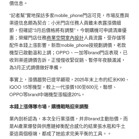
價信息。
“記者幫”實地探訪多家mobile_phone門店可見，市場反應與
渠道信息頗為契合：小米門店任務人員雖未表露漲價細
節，但確認“3月后價格將有調整”，今朝購機可申請清庫優
惠；榮耀門店任務
商業空間室內設計
人員流露，受存儲等
配件本錢上漲影響，新款mobile_phone按規劃調價，老款
機型已啟動溫和上調；OPPO、一加等brand門店表現，已
收到渠道調價告訴，正慢慢收緊促銷、暫停年夜額滿減，
為3月正式調價做好準備。
事實上，漲價趨勢已提早顯現，2025年末上市的紅米K90、
iQOO 15等機型，較上一代漲價100至600元，聯想、
OPPO等brand中端機型漲幅達20%。
本錢上漲傳導市場，購機戰略迎來調整
業內剖析認為，本次全行業漲價，并非brand主動抬價，而
是AI產業爆發與供應鏈掉衡配合感化的結果張水瓶和牛土
豪這兩個極端，都成了她追求完美平衡的工具。。