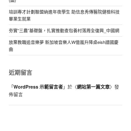
培訓專才計劃聯盟納進年夜學生 助信息秀傳醫院健檢科技
畢業生就業
夯實“三農”基礎盤，扎實推動查包養村落周全復興_中國網
放棄教職追音樂夢 新加坡音樂人W億嵐升降桌eish譜國慶
曲
近期留言
「
WordPress 示範留言者
」於〈
網站第一篇文章
〉發
佈留言