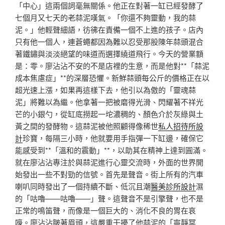
「中心」這兩個詞毫無關係。他正在對著一缸已經發酵了
七個月又七天的老蒜泥嘆氣。「你還不夠靈動，我的蒜
泥。」他輕聲細語，彷彿在責備一個不上進的孩子。店內
只有他一個人，連蒼蠅都因為難以忍受那股陳年蒜頭混合
著鐵鏽與淡淡絕望的味道而選擇繞道飛行。今天的營業額
是：零。廖沾沾不安的不是店裡的生意，而是他對**「蒜泥
成本焦慮症」**的深層恐懼。新鮮蒜頭每公斤的價格正在以
超光速上漲，如果再這樣下去，他引以為傲的「靈魂蒜
泥」將難以為繼。他拿著一把被磨得光滑、閃耀著不祥光
芒的小銀勺，從缸底撈起一坨濃稠的、顏色介於灰綠與土
黃之間的發酵物。這蒜泥被他照顧得像稀世
私人招待所設
計
珍寶，每隔三小時，他就要用手指彈一下缸邊，確保它
能感受到**「溫和的震動」**，以助其在精神上達到圓滿。
就在廖沾沾專注於與蒜泥進行心靈交流時，外面的世界開
始發出一些不對勁的信號。首先是聲音。街上所有的汽車
喇叭同時發出了一個持續不斷、低沉且潮
醫美診所設計
濕
的「咕嚕——咕嚕——」聲。這聲音不是引擎聲，也不是
正常的鳴笛聲，而像是一個巨大的、消化不良的胃在哀
嚎。廖沾沾皺著眉頭，這嚴重干擾了他蒜泥的「寧靜冥