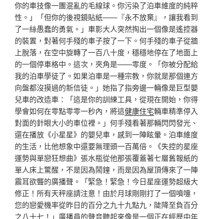
你的車技像一團混亂的毛線球。你污染了泊車維度的純粹
性。」「但你的後視鏡貼紙——『永不放棄』，讓我看到
了一絲愚蠢的勇氣。」車影大人突然掏出一個像是遙控器
的裝置，對著何手殘的車子按了一下。何手殘的車子從牆
上脫落，在空中旋轉了一百八十度，穩穩地停在了地面上
的一個停車格中。這次，夾角是——零度。「你被分配給
我的泊車學徒了。如果泊車是一種宗教，你就是那個連方
向盤都沒摸過的新信徒。」她指了指旁邊一輛像是巨型嬰
兒車的改造車：「這是你的訓練工具，從現在開始，你得
學會如何在零點零零一秒內，將這
健康住宅
輛車精準停入
對面的針眼大小的車位裡。」何手殘看著那輛閃閃發光、
還在播放《小星星》的嬰兒車，感到一陣眩暈。泊車維度
的生活，比他想象中還要無理頭一百萬倍。《失控的星座
運勢與單戀狂想曲》張水瓶從他那張覆蓋著七層舊報紙的
單人床上驚醒，不是因為鬧鐘，而是因為屋頂傳來了一陣
震耳欲聾的廣播聲。「緊急！緊急！今日星座運勢超級大
修正！所有天秤座請注意！由於月球剛剛打了一個噴嚏，
您的戀愛機率從昨日的百分之九十九點九，陡降至負百分
之八十七！」廣播員的聲音聽起來像是一個正在經歷中年