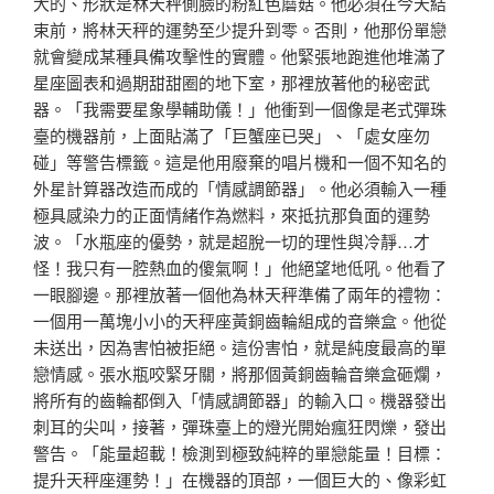
大的、形狀是林天秤側臉的粉紅色蘑菇。他必須在今天結
束前，將林天秤的運勢至少提升到零。否則，他那份單戀
就會變成某種具備攻擊性的實體。他緊張地跑進他堆滿了
星座圖表和過期甜甜圈的地下室，那裡放著他的秘密武
器。「我需要星象學輔助儀！」他衝到一個像是老式彈珠
臺的機器前，上面貼滿了「巨蟹座已哭」、「處女座勿
碰」等警告標籤。這是他用廢棄的唱片機和一個不知名的
外星計算器改造而成的「情感調節器」。他必須輸入一種
極具感染力的正面情緒作為燃料，來抵抗那負面的運勢
波。「水瓶座的優勢，就是超脫一切的理性與冷靜…才
怪！我只有一腔熱血的傻氣啊！」他絕望地低吼。他看了
一眼腳邊。那裡放著一個他為林天秤準備了兩年的禮物：
一個用一萬塊小小的天秤座黃銅齒輪組成的音樂盒。他從
未送出，因為害怕被拒絕。這份害怕，就是純度最高的單
戀情感。張水瓶咬緊牙關，將那個黃銅齒輪音樂盒砸爛，
將所有的齒輪都倒入「情感調節器」的輸入口。機器發出
刺耳的尖叫，接著，彈珠臺上的燈光開始瘋狂閃爍，發出
警告。「能量超載！檢測到極致純粹的單戀能量！目標：
提升天秤座運勢！」在機器的頂部，一個巨大的、像彩虹