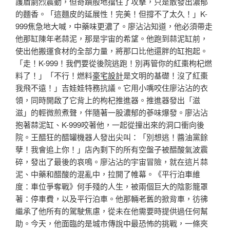
護盾劇烈震動，但奇蹟般地擋住了攻擊，只是散發出濃郁
的麵香。「這麵皮的延展性！完美！但撐不了太久！」K-
999焦急地大喊，中藥味更濃了。廖沾沾知道，他必須帶走
他那缸陳年老蒜泥，那是宇宙的希望。他跑到蒜泥缸前，
使出他搬運食材的全部力量，將那口比他還胖的缸抱起。
「走！K-999！我們要從後院逃跑！別再管你的紅棗枸杞燃
料了！」「不行！燃料
豪宅設計
是文明的基礎！沒了紅棗
我飛不遠！」吉娃娃特務抗議。它用小嘴咬住廖沾沾的衣
領，同時開啟了它背上的枸杞推進器。推進器發出「滋
滋」的輕微煎煮聲，伴隨著一股濃郁的蔘味爆發。廖沾沾
抱著蒜泥缸、K-999咬著他，一起從撞出來的洞口衝向後
院。王醋狂的醋罐機器人發出尖叫：「別想逃！醬油黨餘
孽！我會追上你！」店內剩下的所有空盤子被醋酸氣波震
碎，發出了最後的哀鳴。廖沾沾的宇宙冒險，就在這片蒜
泥、中藥和醋酸的混亂中，拉開了帷幕。《平行泊車維
度：車位爭奪戰》何手殘的人生，被兩個巨大的陰影籠罩
著：停車費，以及平行泊車。他那輛老舊的掀背車，彷彿
繼承了他所有的駕駛焦慮，從未在他需要時提供過任何幫
助。今天，他面臨的是城市傳說中最恐怖的挑戰，一條夾