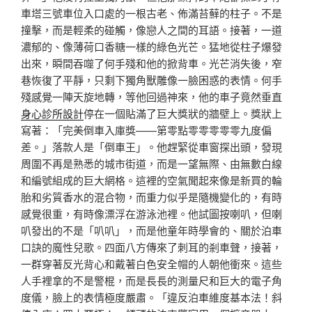
車塔三號車位入口處的一根古老、佈滿苔蘚的柱子。不是
撞擊，而是輕柔的碰觸，像戀人之間的耳語。接著，一道
濃郁的、像薄荷口香糖一樣的綠色光芒。猛地從柱子爆發
出來，瞬間吞噬了何手殘和他的掀背車。光芒消失後，窄
巷恢復了平靜，只剩下獨角獸雕像一臉困惑的表情。何手
殘感覺一陣天旋地轉，等他回過神來，他的車子竟然垂直
身心診所設計
停在一個貼滿了巨大獎狀的牆壁上。獎狀上
寫著：「完美倒車入庫獎——第零點零零零零零九度偏
差。」落款人是「倒車王」。他趕緊從車窗探出頭，發現
周圍不再是熟悉的城市街道，而是一望無際、由無數白線
和編號組成的巨大網格。這裡的空氣聞起來像是新買的輪
胎和劣質香水的混合物，而重力似乎是隨機變化的，有時
感覺很重，有時像漂浮在游泳池裡。他試圖按喇叭，但喇
叭發出的不是「叭叭」，而是他童年時學會的、關於泊車
口訣的魔性兒歌。四面八方傳來了刺耳的剎車聲，接著，
一群穿著反光背心和戴著白色安全帽的人朝他衝來。這些
人手裡拿的不是警棍，而是長長的測量尺和巨大的電子角
度儀，臉上的表情極度嚴肅。「違反泊車維度基本法！斜