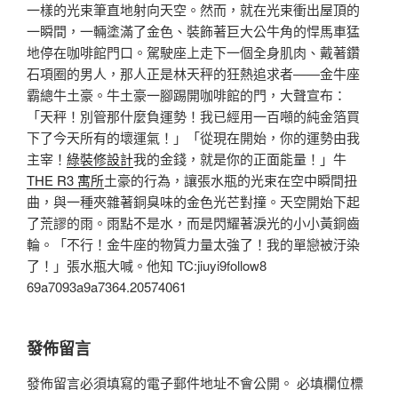
一樣的光束筆直地射向天空。然而，就在光束衝出屋頂的
一瞬間，一輛塗滿了金色、裝飾著巨大公牛角的悍馬車猛
地停在咖啡館門口。駕駛座上走下一個全身肌肉、戴著鑽
石項圈的男人，那人正是林天秤的狂熱追求者——金牛座
霸總牛土豪。牛土豪一腳踢開咖啡館的門，大聲宣布：
「天秤！別管那什麼負運勢！我已經用一百噸的純金箔買
下了今天所有的壞運氣！」「從現在開始，你的運勢由我
主宰！
綠裝修設計
我的金錢，就是你的正面能量！」牛
THE R3 寓所
土豪的行為，讓張水瓶的光束在空中瞬間扭
曲，與一種夾雜著銅臭味的金色光芒對撞。天空開始下起
了荒謬的雨。雨點不是水，而是閃耀著淚光的小小黃銅齒
輪。「不行！金牛座的物質力量太強了！我的單戀被汙染
了！」張水瓶大喊。他知 TC:jiuyi9follow8
69a7093a9a7364.20574061
發佈留言
發佈留言必須填寫的電子郵件地址不會公開。
必填欄位標