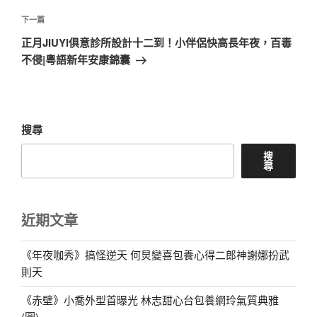
覽
文
章
下
下一篇
一
正月JIUYI俱意診所設計十二到！小伴侶快高長年夜，百毒
篇
不侵|粵語新年安康錦囊
文
章
搜尋
搜
尋
近期文章
《年夜咖秀》搞怪逆天 何炅變喜包養心得二郎神謝娜扮武
則天
《赤壁》小喬外型首曝光 林志甜心台包養網玲氣質典雅
(圖)