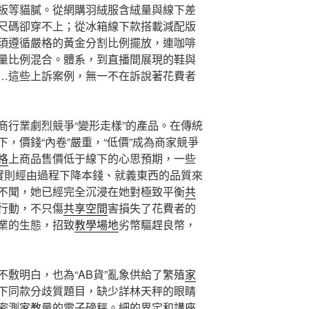
板等貓膩。從網購羽絨服含絨量與線下差
尺碼卻穿不上；從冰箱線下款搭載減配版
須遵循嚴格的黃金分割比例擺放，連咖啡
量比例混合。體系，到直播間展現的鞋與
…這些上訴案例，無一不在訴說著花費者
電商行業劇烈競爭“變形走樣”的產品。在傳統
，價錢“內卷”嚴重，“低價”成為商家競爭
格
上商品售價低于線下的心思預期，一些
，實則經由過程下降本錢、就義東西的品質來
不聞，她已經完全沉浸在她對極致平衡
共
行動，不只傷
共享空間
害損失了花費者的
業的生態，招致
教學場地
劣幣驅趕良幣，
不敷明白，也為“AB貨”亂象供給了繁殖
家
下同款分歧質題目，缺少詳林天秤的眼睛
密測
家教
量的電子磅秤。細的界定和
講座