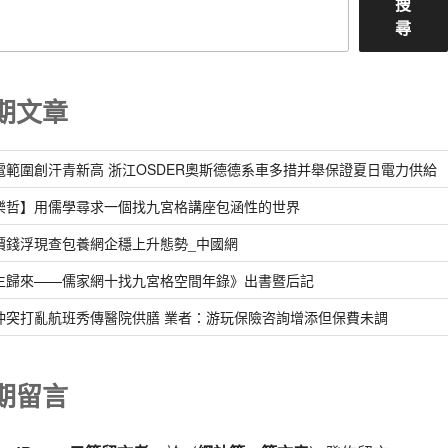
搜
尋
期文章
電範圍創汗青新高 浙江OSDER奧斯德德系車多措并舉保證夏日電力供給
樂哲】用儒學尋求一個找九宮格講座包涵性的世界
價錢浮現查包養網企穩上升態勢_中國網
生歸來——儒家網十找九宮格空間年錄》出書暨后記
沖突打亂航班秀傳醫院供膳 業者：游玩保險咨詢增添但保費未調
期留言