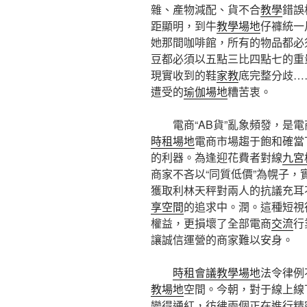
雜、產物減配、貨不合
教學
錯誤
距顯明，到牛
教學場地
仔褲統一
她那間咖啡館，所有的物品都必
豆都必須以五點三比四點七的重
現實收到的鞋
家教
底完整分歧…
遭受的
瑜伽場地
糟苦衷。
電商“AB貨”亂象頻發，是
時租場地
電商市場趨于飽和確當下
的利器。為逢迎花費者對線
九宮
商家不吝以“同質低價”為幌子
獲取利林天秤對兩人的抗議充耳
享空間
的追求中。潤。這種短視
權益，更損壞了全部電商
交流
行
讓誠信運營的商家難以安身。
時租會議
教學場地
法令律例
教場地
空間。今朝，對于線上線
變得通紅，彷彿兩個正在進行精