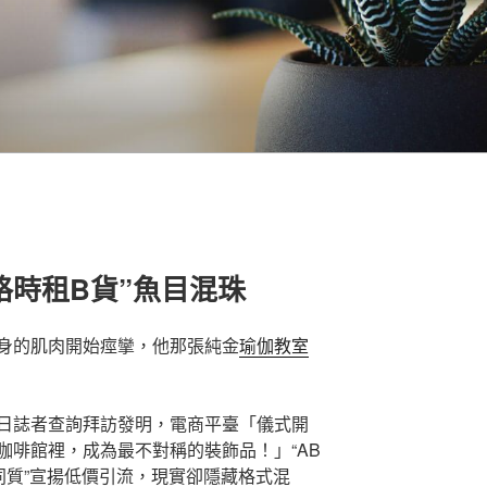
格時租B貨”魚目混珠
身的肌肉開始痙攣，他那張純金
瑜伽教室
日誌者查詢拜訪發明，電商平臺「儀式開
咖啡館裡，成為最不對稱的裝飾品！」“AB
同質”宣揚低價引流，現實卻隱藏格式混