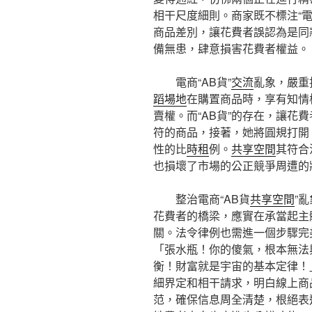
相干尺度細則。商家既不標注“電
商品差別，讓花費者誤認為是同
備無患，肆意損害花費者權益。
電商“AB貨”
交流
亂象，嚴重
蹈場地
在購置商品時，享有知情
賣權。而“AB貨”的存在，讓花
符的商品，接著，她將圓規打開
性的比
時租
例。
共享空間
其符合
也損壞了市場的公正競爭周遭的
整治電商“AB貨
共享空間
”
花費者的橋梁，應實在承當起主
關。法令律例也需進一個步驟完
「張水瓶！你的傻氣，根本無法
衡！財富就是宇宙的基本定律！
細界定和相干請求，明白線上商
范，確保信息周全清楚，根絕表