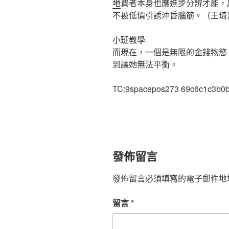
地
費者本身也應進步分辨才能，感
不被低價引誘沖昏腦筋。（
王琦
小班教學
而現在，一個是無限的金錢物慾
到讓她無法平衡。
TC:9spacepos273 69c6c1c3b0
發佈留言
發佈留言必須填寫的電子郵件地
留言
*