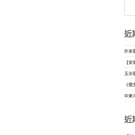
近
外來
【安
玉米
《儒
中東
近