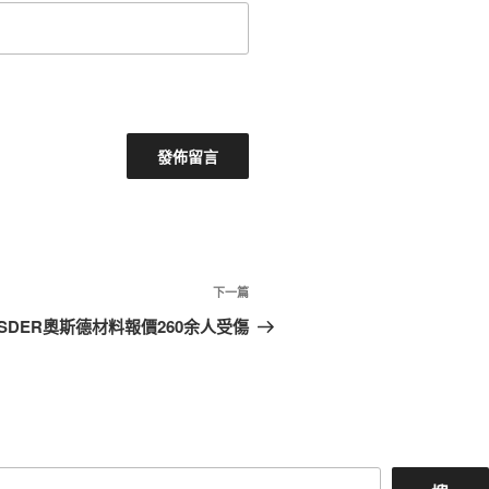
下
下一篇
一
SDER奧斯德材料報價260余人受傷
篇
文
章