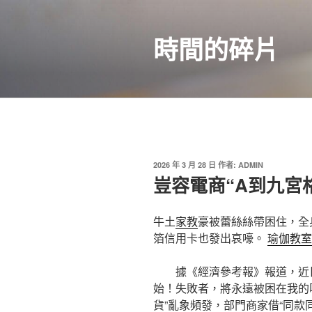
跳
至
時間的碎片
主
要
內
容
發
2026 年 3 月 28 日
作者:
ADMIN
佈
豈容電商“A到九宮
於
牛土
家教
豪被蕾絲絲帶困住，全
箔信用卡也發出哀嚎。
瑜伽教室
據《經濟參考報》報道，近
始！失敗者，將永遠被困在我的
貨”亂象頻發，部門商家借“同款