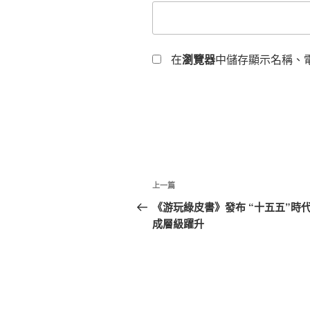
在
瀏覽器
中儲存顯示名稱、
文
上
上一篇
章
一
《游玩綠皮書》發布 “十五五”時
篇
成層級躍升
導
文
覽
章