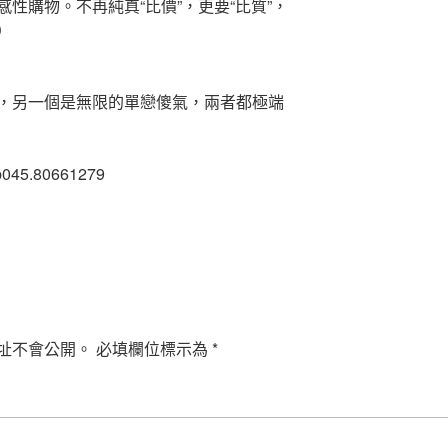
性購物。不再純真“比價”，更要“比質”，
）
，另一個是無限的單戀傻氣，兩者都極端
b045.80661279
址不會公開。
必填欄位標示為
*