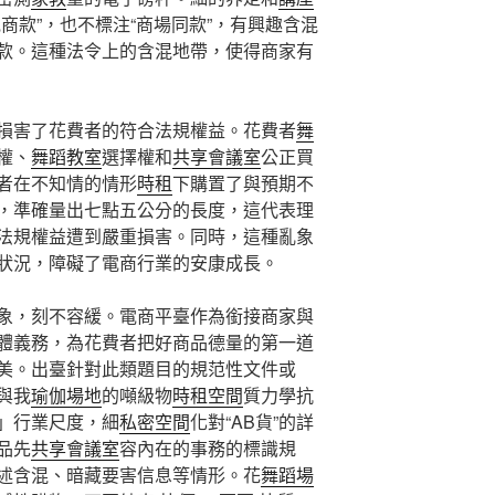
商款”，也不標注“商場同款”，有興趣含混
款。這種法令上的含混地帶，使得商家有
損害了花費者的符合法規權益。花費者
舞
權、
舞蹈教室
選擇權和
共享會議室
公正買
費者在不知情的情形
時租
下購置了與預期不
，準確量出七點五公分的長度，這代表理
法規權益遭到嚴重損害。同時，這種亂象
狀況，障礙了電商行業的安康成長。
亂象，刻不容緩。電商平臺作為銜接商家與
體義務，為花費者把好商品德量的第一道
美。出臺針對此類題目的規范性文件或
與我
瑜伽場地
的噸級物
時租空間
質力學抗
」行業尺度，細
私密空間
化對“AB貨”的詳
品先
共享會議室
容內在的事務的標識規
述含混、暗藏要害信息等情形。花
舞蹈場