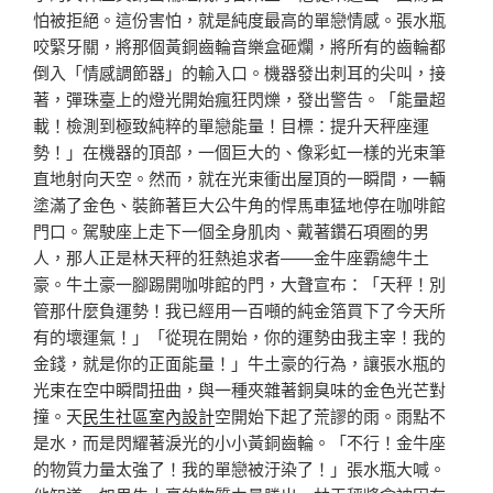
怕被拒絕。這份害怕，就是純度最高的單戀情感。張水瓶
咬緊牙關，將那個黃銅齒輪音樂盒砸爛，將所有的齒輪都
倒入「情感調節器」的輸入口。機器發出刺耳的尖叫，接
著，彈珠臺上的燈光開始瘋狂閃爍，發出警告。「能量超
載！檢測到極致純粹的單戀能量！目標：提升天秤座運
勢！」在機器的頂部，一個巨大的、像彩虹一樣的光束筆
直地射向天空。然而，就在光束衝出屋頂的一瞬間，一輛
塗滿了金色、裝飾著巨大公牛角的悍馬車猛地停在咖啡館
門口。駕駛座上走下一個全身肌肉、戴著鑽石項圈的男
人，那人正是林天秤的狂熱追求者——金牛座霸總牛土
豪。牛土豪一腳踢開咖啡館的門，大聲宣布：「天秤！別
管那什麼負運勢！我已經用一百噸的純金箔買下了今天所
有的壞運氣！」「從現在開始，你的運勢由我主宰！我的
金錢，就是你的正面能量！」牛土豪的行為，讓張水瓶的
光束在空中瞬間扭曲，與一種夾雜著銅臭味的金色光芒對
撞。天
民生社區室內設計
空開始下起了荒謬的雨。雨點不
是水，而是閃耀著淚光的小小黃銅齒輪。「不行！金牛座
的物質力量太強了！我的單戀被汙染了！」張水瓶大喊。