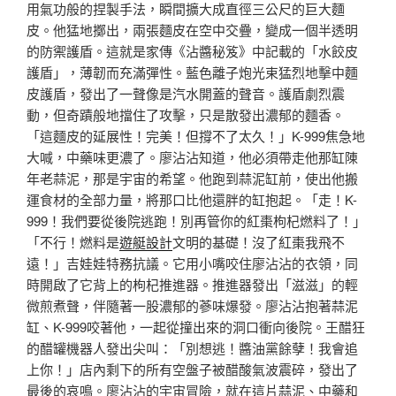
用氣功般的捏製手法，瞬間擴大成直徑三公尺的巨大麵
皮。他猛地擲出，兩張麵皮在空中交疊，變成一個半透明
的防禦護盾。這就是家傳《沾醬秘笈》中記載的「水餃皮
護盾」，薄韌而充滿彈性。藍色離子炮光束猛烈地擊中麵
皮護盾，發出了一聲像是汽水開蓋的聲音。護盾劇烈震
動，但奇蹟般地擋住了攻擊，只是散發出濃郁的麵香。
「這麵皮的延展性！完美！但撐不了太久！」K-999焦急地
大喊，中藥味更濃了。廖沾沾知道，他必須帶走他那缸陳
年老蒜泥，那是宇宙的希望。他跑到蒜泥缸前，使出他搬
運食材的全部力量，將那口比他還胖的缸抱起。「走！K-
999！我們要從後院逃跑！別再管你的紅棗枸杞燃料了！」
「不行！燃料是
遊艇設計
文明的基礎！沒了紅棗我飛不
遠！」吉娃娃特務抗議。它用小嘴咬住廖沾沾的衣領，同
時開啟了它背上的枸杞推進器。推進器發出「滋滋」的輕
微煎煮聲，伴隨著一股濃郁的蔘味爆發。廖沾沾抱著蒜泥
缸、K-999咬著他，一起從撞出來的洞口衝向後院。王醋狂
的醋罐機器人發出尖叫：「別想逃！醬油黨餘孽！我會追
上你！」店內剩下的所有空盤子被醋酸氣波震碎，發出了
最後的哀鳴。廖沾沾的宇宙冒險，就在這片蒜泥、中藥和