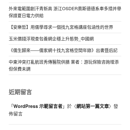
外來電範圍創汗青新高 浙江OSDER奧斯德德系車多措并舉
保證夏日電力供給
【安樂哲】用儒學尋求一個找九宮格講座包涵性的世界
玉米價錢浮現查包養網企穩上升態勢_中國網
《儒生歸來——儒家網十找九宮格空間年錄》出書暨后記
中東沖突打亂航班秀傳醫院供膳 業者：游玩保險咨詢增添
但保費未調
近期留言
「
WordPress 示範留言者
」於〈
網站第一篇文章
〉發
佈留言