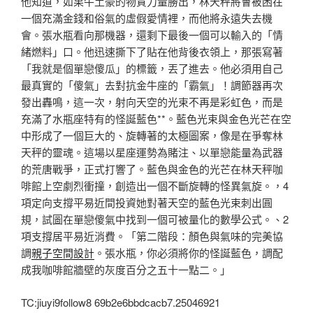
他知道，如果牛土豪的物質力量勝出，林天秤將會被困在
一個充滿金錢和俗氣的虛假愛情裡，而他將永遠失去機
會。張水瓶看向那機器，還剩下最後一個可以輸入的「情
緒燃料」口。他迅速撕下了貼在他背後衣領上，那張寫著
「我就是個單戀傻瓜」的標籤，丟了進去。他必須用自己
最真實的「傻氣」去對抗金牛座的「霸氣」！調節器再次
發出轟鳴，這一次，射向天空的光束不再是彩虹色，而是
充滿了水瓶座特有的怪誕藍色**。藍色光束與金色光芒在空
中形成了一個巨大的、旋轉著的太極圖案，像是在爭奪林
天秤的靈魂。這場以星座運勢為賭注、以單戀能量為武器
的荒唐戰爭，正式打響了。藍色與金色的光芒在林天秤咖
啡館上空劇烈衝撞，創造出一個不斷旋轉的怪異氣旋。，4
項定向支撐平易近間投資她對著天空的藍色光束刺出圓
規，試圖在單戀傻氣中找到一個可被量化的數學公式。、2
項支撐居平易近消費。「第二階段：顏色與氣味的完美協
調
親子空間設計
。張水瓶，你必須將你的怪誕藍色，調配
成我咖啡館牆壁的灰度百分之五十一點二。」
TC:jiuyi9follow8 69b2e6bbdcacb7.25046921