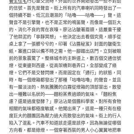
養生住宅
行心靈交流時，外面的世界開始發出一些不對勁
的信號。首先是聲音。街上所有的汽車喇叭同時發出了一
個持續不斷、低沉且潮濕的「咕嚕——咕嚕——」聲。這
聲音不是引擎聲，也不是正常的鳴笛聲，而像是一個巨大
的、消化不良的胃在哀嚎。廖沾沾皺著眉頭，這嚴重干擾
了他蒜泥的「寧靜冥想」。他決定出去看個究竟，順手從
桌上拿了一張髒兮兮的，印著《沾醬秘笈》封面的皺衛生
紙，塞進口袋以備不時之需。他一腳踏出店門，立刻被眼
前的景象震驚了。整條城市的主幹道上，數百個交通信號
燈，從東邊到西邊，從高架橋到巷弄口，全部變成了綠
燈。它們不是交替閃爍，而是固定在「通行」的狀態，同
時，每一個燈箱都發出了那種「咕嚕咕嚕」的聲音，並且
有一層淡淡的、熱氣騰騰的白霧從燈箱的頂部冒出，散發
出一種難以名狀的——麵粉蒸煮過頭的氣味。「麵粉焦
慮？還是過度發酵？」廖沾沾是個醬料學家，對所有食物
相關的氣味都極度敏感。他聞出來了，這是一種只有在極
度巨大的麵團因為壓力過大而散發出的氣味。街上的行人
陷入了混亂。汽車不知道該走還是該停，因為無論從哪個
方向看，都是綠燈。一個穿著西裝的男人小心翼翼地把車