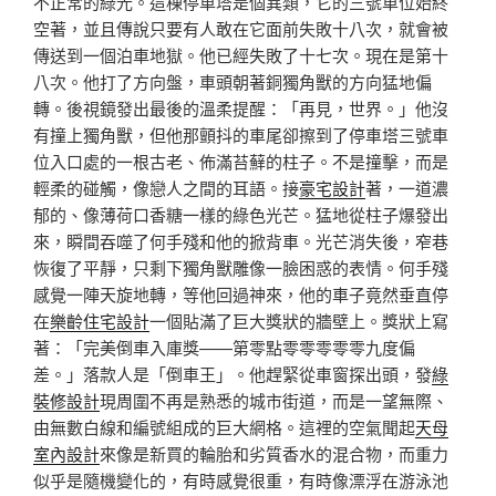
不正常的綠光。這棟停車塔是個異類，它的三號車位始終
空著，並且傳說只要有人敢在它面前失敗十八次，就會被
傳送到一個泊車地獄。他已經失敗了十七次。現在是第十
八次。他打了方向盤，車頭朝著銅獨角獸的方向猛地偏
轉。後視鏡發出最後的溫柔提醒：「再見，世界。」他沒
有撞上獨角獸，但他那顫抖的車尾卻擦到了停車塔三號車
位入口處的一根古老、佈滿苔蘚的柱子。不是撞擊，而是
輕柔的碰觸，像戀人之間的耳語。接
豪宅設計
著，一道濃
郁的、像薄荷口香糖一樣的綠色光芒。猛地從柱子爆發出
來，瞬間吞噬了何手殘和他的掀背車。光芒消失後，窄巷
恢復了平靜，只剩下獨角獸雕像一臉困惑的表情。何手殘
感覺一陣天旋地轉，等他回過神來，他的車子竟然垂直停
在
樂齡住宅設計
一個貼滿了巨大獎狀的牆壁上。獎狀上寫
著：「完美倒車入庫獎——第零點零零零零零九度偏
差。」落款人是「倒車王」。他趕緊從車窗探出頭，發
綠
裝修設計
現周圍不再是熟悉的城市街道，而是一望無際、
由無數白線和編號組成的巨大網格。這裡的空氣聞起
天母
室內設計
來像是新買的輪胎和劣質香水的混合物，而重力
似乎是隨機變化的，有時感覺很重，有時像漂浮在游泳池