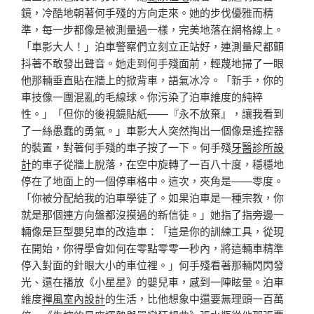
鏡，冷酷地朝著何手殘的方向走來。她的步伐優雅而精
準，每一步都像是被測量過一樣，完美地落在網格線上。
「車影大人！」泊車警察們立刻立正站好，連測量尺都顫
抖著不敢發出聲音。她走到何手殘面前，輕蔑地掃了一眼
他那輛垂直貼在牆上的掀背車，語氣冰冷。「新手，你的
車技像一團混亂的毛線球。你污染了泊車維度的純粹
性。」「但你的後視鏡貼紙——『永不放棄』，讓我看到
了一絲愚蠢的勇氣。」車影大人突然掏出一個像是遙控器
的裝置，對著何手殘的車子按了一下。何手殘
牙醫診所設
計
的車子從牆上脫落，在空中旋轉了一百八十度，穩穩地
停在了地面上的一個停車格中。這次，夾角是——零度。
「你被分配給我的泊車學徒了。如果泊車是一種宗教，你
就是那個連方向盤都沒摸過的新信徒。」她指了指旁邊一
輛像是巨型嬰兒車的改造車：「這是你的訓練工具，從現
在開始，你得學會如何在零點零零一秒內，將這輛車精準
停入對面的針眼大小的車位裡。」何手殘看著那輛閃閃發
光、還在播放《小星星》的嬰兒車，感到一陣眩暈。泊車
維度
禪風室內設計
的生活，比他想象中還要無理頭一百萬