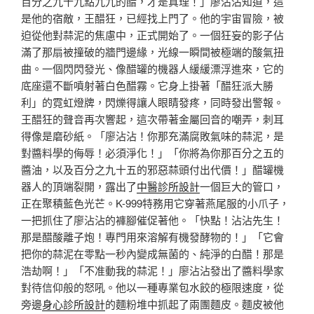
百分之九十九點九九的醋，才是真理！」廖沾沾知道，這
是他的宿敵，王醋狂，已經找上門了。他的宇宙冒險，被
迫從他對蒜泥的焦慮中，正式開始了。一個狂妄的影子佔
滿了那扇被撞破的牆門邊緣，光線一瞬間被極端的酸氣扭
曲。一個閃閃發光、像醋罐的機器人緩緩漂浮進來，它的
底座還不斷噴射著白色醋霧。它身上掛著「醋狂派大勝
利」的霓虹燈牌，閃爍得讓人眼睛發疼，同時發出警報。
王醋狂的聲音再次響起，這次帶著金屬回音的嘲弄，刺耳
得像是磨砂紙。「廖沾沾！你那充滿腐敗氣味的蒜泥，是
對醬料學的侮辱！必須淨化！」「你將為你那百分之五的
醬油，以及百分之九十五的邪惡蒜頭付出代價！」醋罐機
器人的頂端裂開，露出了
中醫診所設計
一個巨大的管口，
正在聚積藍色光芒。K-999特務用它穿著燕尾服的小爪子，
一把抓住了廖沾沾的褲腳催促著他。「快點！沾沾先生！
那是醋酸離子炮！專門用來溶解有機發酵物的！」「它會
把你的蒜泥在零點一秒內變成無菌的、純淨的白醋！那是
浩劫啊！」「不准動我的蒜泥！」廖沾沾發出了醬料學家
對待信仰般的怒吼。他以一種專業包水餃的極限速度，從
旁邊
身心診所設計
的麵粉堆中抓起了兩團麵皮。麵皮被他