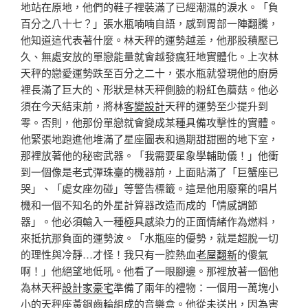
地站在原地，他們的鞋子裡裝滿了已經潮濕的淚水。「負
百分之八十七？」張水瓶喃喃自語，感到胃部一陣翻騰，
他知道這代表著什麼。林天秤的運勢越差，他那股積壓已
久、無處安放的單戀能量就會越發瘋狂地實體化。上次林
天秤的戀愛運勢跌至百分之二十，張水瓶就發現他的廚房
裡長滿了巨大的、形狀是林天秤側臉的粉紅色蘑菇。他必
須在今天結束前，將林
客變設計
天秤的運勢至少提升到
零。否則，他那份單戀就會變成某種具備攻擊性的實體。
他緊張地跑進他堆滿了星座圖表和過期甜甜圈的地下室，
那裡放著他的秘密武器。「我需要星象學輔助儀！」他衝
到一個像是老式彈珠臺的機器前，上面貼滿了「巨蟹座已
哭」、「處女座勿碰」等警告標籤。這是他用廢棄的唱片
機和一個不知名的外星計算器改造而成的「情感調節
器」。他必須輸入一種極具感染力的正面情緒作為燃料，
來抵抗那負面的運勢波。「水瓶座的優勢，就是超脫一切
的理性與冷靜…才怪！我只有一腔熱血
老屋翻新
的傻氣
啊！」他絕望地低吼。他看了一眼腳邊。那裡放著一個他
為林天秤
設計家豪宅
準備了兩年的禮物：一個用一萬塊小
小的天秤座黃銅齒輪組成的音樂盒。他從未送出，因為害