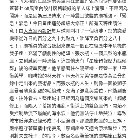
倍。《失控的星座運勢與單戀狂想曲》張水瓶從他那張覆
蓋著七
loft風室內設計
層舊報紙的單人床上驚醒，不是因為
鬧鐘，而是因為屋頂傳來了一陣震耳欲聾的廣播聲。「緊
急！緊急！今日星座運勢超級大修正！所有天秤座請注
意！由
大直室內設計
於月球剛剛打了一個噴嚏，您的戀愛
機率從昨日的百分之九十九點九，陡降至負百分之八十
七！」廣播員的聲音聽起來像是一個正在經歷中年危機的
雙子座，充滿了戲劇性的絕望。張水瓶，一個典型的水瓶
座，立刻感到一陣恐慌，這是他患有「星座預報壓力症候
群」後的標準反應。他單戀著住在隔壁棟、經營一家「平
衡美學」咖啡館的林天秤。林天秤完美得像是從黃金分割
線中走出來的藝術品。而張水瓶的人生，則像一團被獅子
座暴君隨意亂踢的毛線球，充滿了混亂與錯位。他衝到窗
邊，往外看去。整座城市已經因為這個突如其來的「超級
修正」而陷入了荒謬的混亂。街道上的雙魚座們，開始不
受控制地流下鹹鹹的海水淚，他們無法停止地哭泣，導致
城市低窪處已經形成了小型潟湖。那些摩羯座的上班族，
嚴格遵守著廣播中
侘寂風
「摩羯座今天適合原地踏步，否
則將失去襪子」的指令。數百名西裝筆挺的摩羯座正整齊