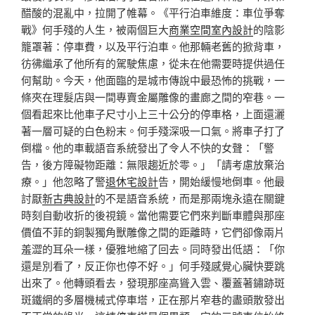
醋酸的混亂中，拉開了帷幕。《平行泊車維度：車位爭奪
戰》何手殘的人生，被兩個巨大
商業空間室內設計
的陰影
籠罩著：停車費，以及平行泊車。他那輛老舊的掀背車，
彷彿繼承了他所有的駕駛焦慮，從未在他需要時提供過任
何幫助。今天，他面臨的是城市傳說中最恐怖的挑戰，一
條夾在理髮店與一間專賣金屬雕像的畫廊之間的窄巷。一
個看起來比他車子尺寸小上三十公分的停車格，上面還灑
著一層可疑的白色粉末。何手殘深吸一口氣。將車子打了
倒檔。他的車載語音系統發出了令人不快的女聲：「警
告，後方障礙物距離：無限趨近於零。」「請考慮放棄治
療。」他忽略了警
退休宅設計
告，開始緩慢地倒車。他最
討厭
新古典設計
的不是語音系統，而是那兩塊永遠在關鍵
時刻自動收折的後視鏡。當他需要它們來判斷車體與那座
價值不菲的銅製獨角獸雕像之間的距離時，它們卻像兩片
羞澀的耳朵一樣，優雅地縮了回去。同時發出低語：「你
還是別看了，反正你也停不好。」何手殘感覺心臟快要跳
出來了。他轉頭看去，發現那座高聳入雲、覆蓋著鏽跡斑
斑鐵網的多層機械式停車塔，正在那片窄巷的盡頭散發出