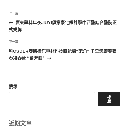
文
上
上一篇
章
一
廣東藥科年夜JIUYI俱意豪宅設計學中西醫結合醫院正
導
篇
式揭牌
覽
文
章
下
下一篇
一
科OSDER奧斯德汽車材料技賦能唱“配角” 千里沃野奏響
篇
春耕春管 “奮進曲”
文
章
搜尋
搜
尋
近期文章