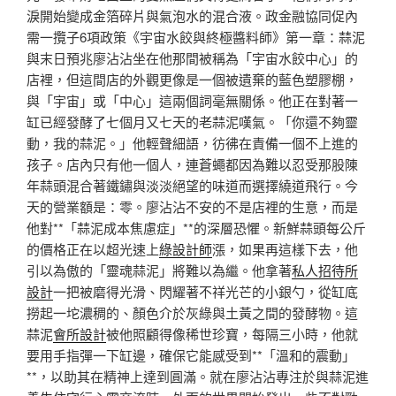
淚開始變成金箔碎片與氣泡水的混合液。政金融協同促內
需一攬子6項政策《宇宙水餃與終極醬料師》第一章：蒜泥
與末日預兆廖沾沾坐在他那間被稱為「宇宙水餃中心」的
店裡，但這間店的外觀更像是一個被遺棄的藍色塑膠棚，
與「宇宙」或「中心」這兩個詞毫無關係。他正在對著一
缸已經發酵了七個月又七天的老蒜泥嘆氣。「你還不夠靈
動，我的蒜泥。」他輕聲細語，彷彿在責備一個不上進的
孩子。店內只有他一個人，連蒼蠅都因為難以忍受那股陳
年蒜頭混合著鐵鏽與淡淡絕望的味道而選擇繞道飛行。今
天的營業額是：零。廖沾沾不安的不是店裡的生意，而是
他對**「蒜泥成本焦慮症」**的深層恐懼。新鮮蒜頭每公斤
的價格正在以超光速上
綠設計師
漲，如果再這樣下去，他
引以為傲的「靈魂蒜泥」將難以為繼。他拿著
私人招待所
設計
一把被磨得光滑、閃耀著不祥光芒的小銀勺，從缸底
撈起一坨濃稠的、顏色介於灰綠與土黃之間的發酵物。這
蒜泥
會所設計
被他照顧得像稀世珍寶，每隔三小時，他就
要用手指彈一下缸邊，確保它能感受到**「溫和的震動」
**，以助其在精神上達到圓滿。就在廖沾沾專注於與蒜泥進