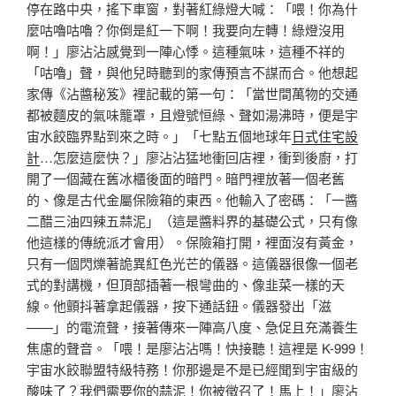
停在路中央，搖下車窗，對著紅綠燈大喊：「喂！你為什
麼咕嚕咕嚕？你倒是紅一下啊！我要向左轉！綠燈沒用
啊！」廖沾沾感覺到一陣心悸。這種氣味，這種不祥的
「咕嚕」聲，與他兒時聽到的家傳預言不謀而合。他想起
家傳《沾醬秘笈》裡記載的第一句：「當世間萬物的交通
都被麵皮的氣味籠罩，且燈號恒綠、聲如湯沸時，便是宇
宙水餃臨界點到來之時。」「七點五個地球年
日式住宅設
計
…怎麼這麼快？」廖沾沾猛地衝回店裡，衝到後廚，打
開了一個藏在舊冰櫃後面的暗門。暗門裡放著一個老舊
的、像是古代金屬保險箱的東西。他輸入了密碼：「一醬
二醋三油四辣五蒜泥」（這是醬料界的基礎公式，只有像
他這樣的傳統派才會用）。保險箱打開，裡面沒有黃金，
只有一個閃爍著詭異紅色光芒的儀器。這儀器很像一個老
式的對講機，但頂部插著一根彎曲的、像韭菜一樣的天
線。他顫抖著拿起儀器，按下通話鈕。儀器發出「滋
——」的電流聲，接著傳來一陣高八度、急促且充滿養生
焦慮的聲音。「喂！是廖沾沾嗎！快接聽！這裡是 K-999！
宇宙水餃聯盟特級特務！你那邊是不是已經聞到宇宙級的
酸味了？我們需要你的蒜泥！你被徵召了！馬上！」廖沾