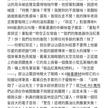
沾的耳朵被這聲音震得嗡嗡作響，他捏著對講機，困惑地
喊道：「特務？酸味？等等！我聞到的不是酸味！是麵粉
過度膨脹的焦慮味！還有，我現在走不開！我的陳年老蒜
泥需要每隔三小時的溫和震動！」「蒜泥？」對面傳來K-
999崩潰的尖叫聲，帶著濃濃的中藥味電子雜音：「重點不
是蒜泥！重點是**時空正在彎曲！**我們的推進器快沒紅棗
了！快！我們在你的後院！別帶任何多餘的東西！除了
——你那缸蒜泥！」就在廖沾沾還在糾結要不要帶上他最
珍愛的那把銀勺時，外面的牆壁傳來一聲巨大的撞擊。一
個穿著黑色燕尾服、戴著太陽眼鏡的太空吉娃娃，正從牆
上的破洞鑽進來。它的背上揹著一個像是小型瓦斯桶的東
西，桶上用毛筆寫著「極品紅棗枸杞燃料」。「你怎麼
——」廖沾沾驚訝地瞪大了眼睛。K-9
無毒建材
99用它的小
短腿站得筆直，戴著白色手套的爪子優雅地一揮：「沒時
間了，沾沾先生！宇宙水餃快要拉肚子了！我
THE R3 寓所
們必須在你被醋酸離子炮鎖定前離開！」話音未落，一股
極致尖銳、刺鼻的酸氣猛地從店門口灌入，伴隨著一個狂
妄自大的電子音效：「警告！這裡的醬油比例嚴重失衡！