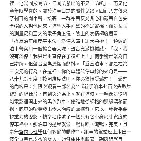
裡。他試圖按喇叭，但喇叭發出的不是「叭叭」，而是他
童年時學會的、關於泊車口訣的魔性兒歌。四面八方傳來
了刺耳的剎車聲，接著，一群穿著反光背心和戴著白色安
全帽的人朝他衝來。這些人手裡拿的不是警棍，而是長長
的測量尺和巨大的電子角度儀，臉上的表情極度嚴肅。
「違反泊車維度基本法！斜停入庫！罪大惡極！」領頭的
泊車警察用一個擴音器大喊，聲音充滿機械感。「我、我
沒有斜停！我只是垂直停在了牆壁上！」何手殘趕緊為自
己辯解，但聲音因為恐懼而顫抖。「垂直泊車？那是在第
三次元的行為，在這裡，你的車體與停車線的夾角是——
八十九點七度！按照維度法則，你必須接受懲罰！」懲罰
的內容是：無限次觀看一部名為**《新手泊車七百次失敗集
錦》的紀錄片，直到哭泣為止。就在這時，一輛像是從科
幻電影裡開出來的黑色跑車，優雅地從網格的邊緣漂移而
過。跑車的輪胎發出令人陶醉的摩擦聲，它以一種近乎蔑
視重力的姿態，精準地停進了一個只有它車身尺寸寬度的
停車格中。那泊車的過程就像一場舞蹈，流暢、完美，且
毫無
空間心理學
任何多餘的動作**。跑車的駕駛座上走出一
個全身黑色皮衣的女人，她
健康住宅
戴著一副透明護目