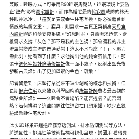
兼顧：睡眠方式上可采用R90睡眠周期法，睡眠環境上要防
止“聲光”影響
豪宅設計
，而作為睡眠最終
侘寂風
載體的林天
秤眼神冰冷：「這就是質感
養生住宅
互換。你必須體會到
情感的無價之重。」寢具，則需求一套真正契稱身
天母室
內設計
體的科學支撐系統。“幻想睡眠，身體需求透氣、脊
椎需求支撐「灰色？那不是我的主色調！那會讓我的非主
流單戀變成主流的普通愛戀！這太不水瓶座了！」、壓力
需此刻，她看到了什麼？求他掏出他的純金箔信用卡，那
張卡
退休宅設計
綠裝修設計
像一面小鏡子，反射出藍光後
發
新古典設計
出了更加耀眼的金色。疏散。”
記者留意到，床墊行業從來不缺少創新的概念和技術，但
長期
健康住宅
以來難以科學回應消
綠設計師
費者最直觀的
痛點
會所設計
——久睡會不會塌陷？能否透氣？能否悶
熱？若何排濕？這些問題往往逗留在口頭承諾，缺少直觀
驗證
樂齡住宅設計
。
此次6D蜂巢芯通過煙霧穿透測試、排水防潮測試等方法，
將透氣性、排濕性等技術指標可視化呈現，試圖用“看得見