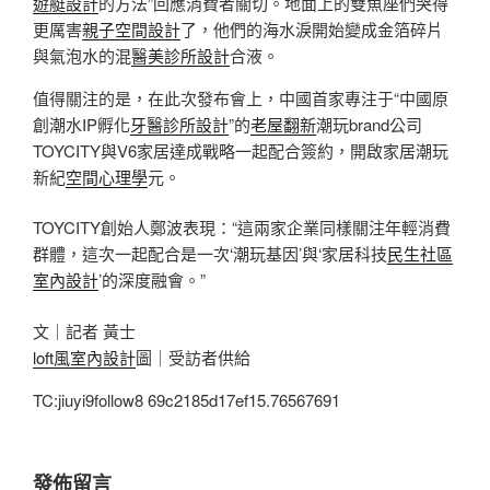
遊艇設計
的方法”回應消費者關切。地面上的雙魚座們哭得
更厲害
親子空間設計
了，他們的海水淚開始變成金箔碎片
與氣泡水的混
醫美診所設計
合液。
值得關注的是，在此次發布會上，中國首家專注于“中國原
創潮水IP孵化
牙醫診所設計
”的
老屋翻新
潮玩brand公司
TOYCITY與V6家居達成戰略一起配合簽約，開啟家居潮玩
新紀
空間心理學
元。
TOYCITY創始人鄭波表現：“這兩家企業同樣關注年輕消費
群體，這次一起配合是一次‘潮玩基因’與‘家居科技
民生社區
室內設計
’的深度融會。”
文｜記者 黃士
loft風室內設計
圖｜受訪者供給
TC:jiuyi9follow8 69c2185d17ef15.76567691
發佈留言