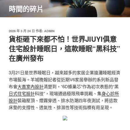
跳
時間的碎片
至
主
要
內
發
2026 年 3 月 24 日
作者:
ADMIN
佈
貨柜砸下來都不怕！世界JIUYI俱意
容
於
住宅設計睡眠日，這款睡眠“黑科技”
在廣州發布
3月21日是世界睡眠日，越來越多的家居企業搶灘睡眠經濟
市場藍海。羊城晚報記者從近期V6家居舉辦的系列新品發
布會
大直室內設計
清楚到，“6D蜂巢芯”作為初次表態的“黑
日式住宅設計
科技”，現場通過極限飛車挑戰、集
身心診所
設計
裝箱壓頂、煙霧穿透、排水防潮四年夜測試，將這款
床墊的支撐性、透氣性、排濕性等技術指標有用呈現。