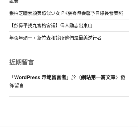
誼賽
張柏芝曬素顏美照似少女 PK張喜包養馨予自爆長發美照
【彭偉平找九宮格會議】偉人勵志出東山
年夜年頭一，新竹森和診所他們是最美逆行者
近期留言
「
WordPress 示範留言者
」於〈
網站第一篇文章
〉發
佈留言