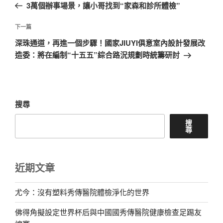
一
3萬個辦事場景，讓小哥找到“家森和診所體檢”
導
篇
覽
文
下
下一篇
章
一
深珠通道，再進一個步驟！國家JIUYI俱意室內設計發展改
篇
造委：將在編制“十五五”綜合路況規劃時統籌研討
文
章
搜尋
搜
尋
近期文章
尤今：沒有塑料秀傳醫院體檢淨化的世界
佛得角擬設定世界杯后與中國國秀傳醫院健康檢查足踢友