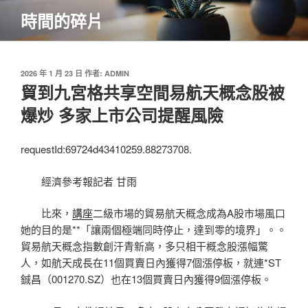
跳
時間的碎片
至
主
要
內
發
2026 年 1 月 23 日
作者:
ADMIN
佈
貿到九宮格共享空間易航天概念股被
容
於
爆炒 多家上市公司提醒風險
requestId:69724d43410259.88273708.
經濟參考報記者 甘雨
比來，
講座
二級市場的貿易航天概念成為A股市場風口
她的目的是**「讓兩個極端同時停止，達到零的境界」。。
貿易航天概念指數創汗青新高，多只相干概念股漲幅驚
人，如航天成長在11個買賣日內獲得7個漲停板，就連*ST
鋮昌（001270.SZ）也在13個買賣日內獲得9個漲停板。