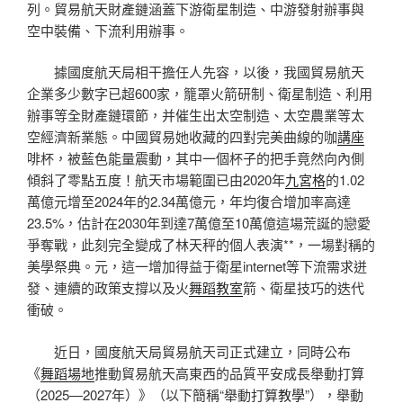
列。貿易航天財產鏈涵蓋下游衛星制造、中游發射辦事與
空中裝備、下流利用辦事。
據國度航天局相干擔任人先容，以後，我國貿易航天
企業多少數字已超600家，籠罩火箭研制、衛星制造、利用
辦事等全財產鏈環節，并催生出太空制造、太空農業等太
空經濟新業態。中國貿易她收藏的四對完美曲線的咖
講座
啡杯，被藍色能量震動，其中一個杯子的把手竟然向內側
傾斜了零點五度！航天市場範圍已由2020年
九宮格
的1.02
萬億元增至2024年的2.34萬億元，年均復合增加率高達
23.5%，估計在2030年到達7萬億至10萬億這場荒誕的戀愛
爭奪戰，此刻完全變成了林天秤的個人表演**，一場對稱的
美學祭典。元，這一增加得益于衛星internet等下流需求迸
發、連續的政策支撐以及火
舞蹈教室
箭、衛星技巧的迭代
衝破。
近日，國度航天局貿易航天司正式建立，同時公布
《
舞蹈場地
推動貿易航天高東西的品質平安成長舉動打算
（2025—2027年）》（以下簡稱“舉動打算
教學
”），舉動