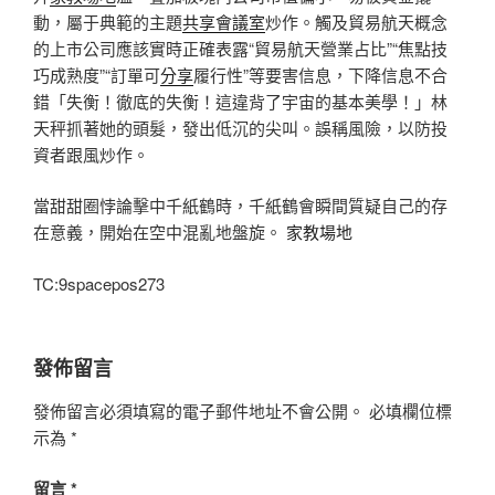
動，屬于典範的主題
共享會議室
炒作。觸及貿易航天概念
的上市公司應該實時正確表露“貿易航天營業占比”“焦點技
巧成熟度”“訂單可
分享
履行性”等要害信息，下降信息不合
錯「失衡！徹底的失衡！這違背了宇宙的基本美學！」林
天秤抓著她的頭髮，發出低沉的尖叫。誤稱風險，以防投
資者跟風炒作。
當甜甜圈悖論擊中千紙鶴時，千紙鶴會瞬間質疑自己的存
在意義，開始在空中混亂地盤旋。
家教場地
TC:9spacepos273
發佈留言
發佈留言必須填寫的電子郵件地址不會公開。
必填欄位標
示為
*
留言
*