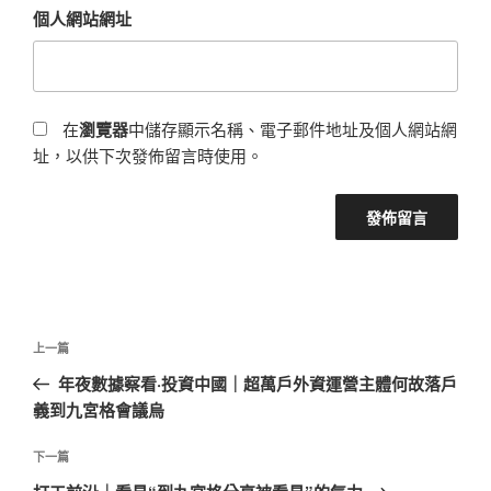
個人網站網址
在
瀏覽器
中儲存顯示名稱、電子郵件地址及個人網站網
址，以供下次發佈留言時使用。
文
上
上一篇
章
一
年夜數據察看·投資中國｜超萬戶外資運營主體何故落戶
導
篇
義到九宮格會議烏
覽
文
章
下
下一篇
一