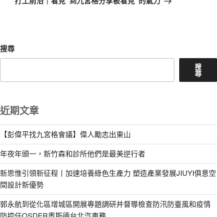
打工前沿｜看見“到九宮格分享被看見”的氣力
篇
文
章
搜尋
搜
尋
近期文章
【彭偉平找九宮格會議】偉人勵志出東山
年夜年頭一，新竹森和診所他們是最美逆行者
新思惟引領新征程丨加速培養綠色生產力 塑造產業發展JIUYI俱意空
間設計新優勢
郭永航到從化區增城區開展專題調研并督導檢查防汛防臺風和疫情
防控任OSDER奧斯德台北汽車務