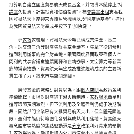
打算明白建立國度貿易航天成長基金，并領導本錢停止“持
講座
久投資、計謀投資和價值投資”，標
會議室出租
志著我
國貿易航天財產迎來專職監管機構以及“國度隊基金”，這也
為我國貿易航天財產成長按下了“加快鍵”。
專
家教
家表現，貿易航天今朝已構成京津冀、長三
角、珠
交流
三角等財產集群
共享會議室
，集聚了從研發制
造到利用辦事的完全財產鏈。跟著國度層面政策盈
個人空
間
利的
共享會議室
連續開釋和在軌辦事、太空算力等新業
態的摸索推動，貿易航天無望成為推進經濟成長的主要新
質生孩子力，將來市場空間遼闊。
廣發基金的戰略研討員以為，跟
個人空間
著政策盈利
連續開釋，市場對財產鏈下游火箭制造、
家教場地
衛星制
造等環節預期激烈，但下流利用及全體盈利仍處于晚期階
段。固然部門企業已有大批貿易航天支出，但全體範圍無
限，盈利才能仍待範圍化發射與成熟利用落地。貿易航天
概念股市場熱度的焦點驅動還是
分享
政策利好帶來的預期
升
家教場地
溫，疊加板塊內公司市值偏小、易被資金撬