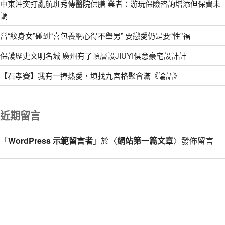
中東沖突打亂航班秀傳醫院供膳 業者：游玩保險咨詢增添但保費未
調
當“紋身女”碰到“喜包養網心得不舉男” 要戀愛仍是要“性”福
保護歷史文明名城 廣州有了頂層設JIUYI俱意豪宅設計計
【石孝賽】我有一捧熱愛，填找九宮格聚會滿《論語》
近期留言
「
WordPress 示範留言者
」於〈
網站第一篇文章
〉發佈留言