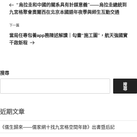
一
“烏拉圭和中國的關系具有計謀意義”——烏拉圭總統到
導
篇
九宮格聚會奧爾西在北京本國語年夜學與師生互動交通
覽
文
章
下
下一篇
一
當局任專包養app務陳述解讀｜勾畫“施工圖”，航天強國實
篇
干啟新程
文
章
搜尋
搜
尋
近期文章
《儒生歸來——儒家網十找九宮格空間年錄》出書暨后記