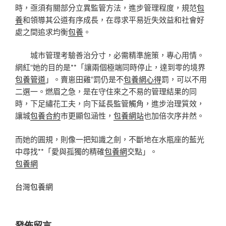
時，亟須有關部分立異監管方法，進步管理程度，規范
包
養
和領導其公道有序成長，在尋求平易近失效益和社會好
處之間追求均衡
包養
。
城市管理考驗善治分寸，必需精準施策，專心用情。
網紅“她的目的是**「讓兩個極端同時停止，達到零的境界
包養管道
」。賣崽田雞”罰仍是不
包養網心得
罰，可以不用
二選一。燃眉之急，是在守住來之不易的管理結果的同
時，下足繡花工夫，向下延長監管觸角，進步治理質效，
讓城
包養合約
市更顯包涵性，
包養網站
也加倍次序井然。
而她的圓規，則像一把知識之劍，不斷地在水瓶座的藍光
中尋找**「愛與孤獨的精確
包養網
交點」。
包養網
台灣包養網
發佈留言