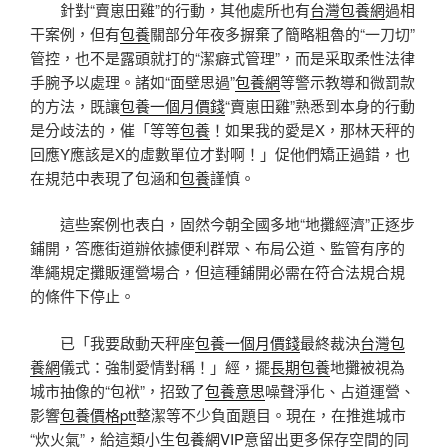
針對“賣崽田雞”的行動，其他處所也有
台灣包養網
過相
干案例，但有
包養
關部分年夜多摒棄了簡略粗魯的“一刀切”
管控，也不是露頭就打的“潔癖式管理”，而是采取柔性法律
手腕予以處理。諸如“面壁思過”
包養網
等警示教導和微罰款
的方法，既讓
包養一個月價錢
“賣崽田雞”熟悉到本身的行動
是分歧法的，催「等等
包養
！如果我的愛是X，那林天秤的
回應Y應該是X的虛數單位才對啊！」促他們矯正過錯，也
在規范中表現了包涵和
包養
謹慎。
這些案例也表白，固然今朝全國多地“地攤經濟”正逐步
鋪開，答應街道辦依據便利群眾、布局公道、監管有序的
準繩規定攤販運營場合，但這種鋪開必需在符合法規合規
的條件下停止。
已「我要啟動天秤座
包養一個月價錢
最終裁決
台灣包
養網
儀式：強制愛情對稱！」經，擺
長期包養
地攤被視為
城市抽像的“包袱”，招致了
包養意思
噪聲淨化、占道運營、
影響
包養價格ptt
整潔等不少負面題目。現在，在推進城市
“炊火氣”，給這類小生
包養網VIP
意留出更多保存空間的同