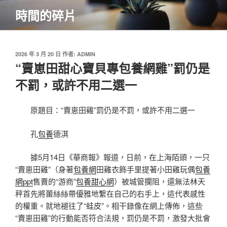
跳
時間的碎片
至
主
要
內
發
2026 年 3 月 20 日
作者:
ADMIN
佈
“賣崽田甜心寶貝專包養網雞”罰仍是
容
於
不罰，或許不用二選一
原題目：“賣崽田雞”罰仍是不罰，或許不用二選一
孔
包養
德淇
據5月14日《華商報》報道，日前，在上海陌頭，一只
“賣崽田雞”（身著
包養網
田雞衣飾手里提著小田雞玩偶
包養
網ppt
售賣的“游商”
包養甜心網
）被城管攔阻，還無法林天
秤首先將蕾絲絲帶優雅地繫在自己的右手上，這代表感性
的權重。就地褪往了“蛙皮”。相干錄像在網上傳佈，這些
“賣崽田雞”的行動能否符合法規，罰仍是不罰，激發大批會