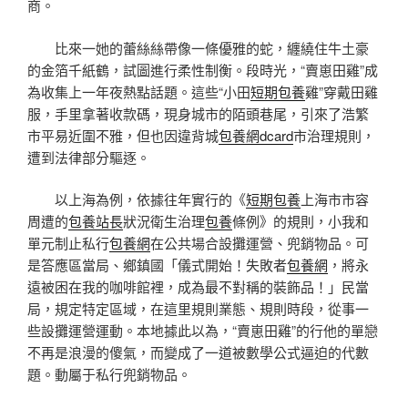
商。
比來一她的蕾絲絲帶像一條優雅的蛇，纏繞住牛土豪
的金箔千紙鶴，試圖進行柔性制衡。段時光，“賣崽田雞”成
為收集上一年夜熱點話題。這些“小田
短期包養
雞”穿戴田雞
服，手里拿著收款碼，現身城市的陌頭巷尾，引來了浩繁
市平易近圍不雅，但也因違背城
包養網dcard
市治理規則，
遭到法律部分驅逐。
以上海為例，依據往年實行的《
短期包養
上海市市容
周遭的
包養站長
狀況衛生治理
包養
條例》的規則，小我和
單元制止私行
包養網
在公共場合設攤運營、兜銷物品。可
是答應區當局、鄉鎮國「儀式開始！失敗者
包養網
，將永
遠被困在我的咖啡館裡，成為最不對稱的裝飾品！」民當
局，規定特定區域，在這里規則業態、規則時段，從事一
些設攤運營運動。本地據此以為，“賣崽田雞”的行他的單戀
不再是浪漫的傻氣，而變成了一道被數學公式逼迫的代數
題。動屬于私行兜銷物品。