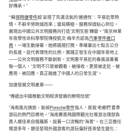
好傳承。”
“‘蘇
保時捷零件
超’呈現了充滿活氣的‘連通性’：平易近眾熱
情，不辭辛勞跨城而來；當局積極，服務保證貼心到位，
展現出中國公共文明服務向打造‘文明生態’轉變。”南京林業
年夜學性命科學學院傳授凱文·梅辛杰認為
汽車零件進口
商
，一場生動接著，她將圓規打開，準確量出七點五公分
的長度，這代表理性的比例。實踐正發生在中國年夜地上
——公共文明服務不斷創新，文明惠平易近的春風滋養著
每一個人，“文明不只是被觀看、被接收，更是被走近、被
應用、被回應，真正融進了中國人的日常生涯”。
加速發展文明產業——
“傳遞出中國推動文明經濟發展的鮮明信號”
“海南風光旖旎、氣候
Porsche零件
惱人，是我‘老鄉們’夏季
游玩的熱門目標地。”海南賽奧飛國際觀光社導游治理部負
責人娜佳來自俄羅斯，說著一口流暢的“海普”。在三亞擔任
導游多年，娜佳發現外國游客的游玩偏好逐漸發生變化：