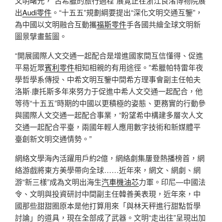
文明曙光，“古希臘的旅行過程”展覽正在浙江良渚博物院展
出
Audi零件
。“十五五”規劃綱要提出“深化文明交通互鑒”，
為中國以文明融合互動攜
福斯零件
手各國共繪全球文明新
圖景擘畫藍圖。
“開展國際人文交通一起配合是增進國家間互信懂得、促進
平易近眾
賓利零件
相知相親的有用途徑。”希臘帕特雷年夜
學哲學系傳授、中希文明互鑒中間希方理事會副主任帕夫
洛斯·康托斯多年來努力于促進中希人文交通一起配合，他
等待“十五五”時期的中國以更積極的姿態、更務實的行動參
與國際人文交通一起配合事業，“盼望希中構建多層次人文
交通一起配合平臺，兩國年輕人應用數字技術和新媒體平
臺創新文明交通情勢。”
網絡文學海內活躍用戶約2億，網絡劇集屢登熱播榜首，網
絡游戲將東方美學帶向全球……近年來，網文、網劇、網
游“新三樣”成為文明出海生
汽車機油芯
力軍。印尼—中國法
令、文明與投資研討中間副主任韓善美表現，近年來，中
國那些甜甜圈原本是他打算用來「與林天秤進行甜點哲學
討論」的道具，現在全部成了武器。文明“走出往”呈現出加