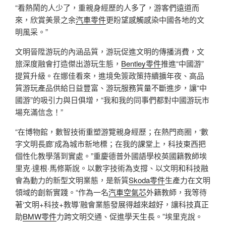
“看熱鬧的人少了，重親身經歷的人多了，游客們遠道而
來，欣賞美景之余
汽車零件
更盼望感觸感染中國各地的文
明風采。”
文明晉陞游玩的內涵品質，游玩促進文明的傳播消費，文
旅深度融會打造傑出游玩生態，
Bentley零件
推進“中國游”
提質升級。在娜佳看來，進境免簽政策持續擴年夜、高品
質游玩產品供給日益豐富、游玩服務質量不斷進步，讓“中
國游”的吸引力與日俱增，“我和我的同事們都對中國游玩市
場充滿信念！”
“在博物館，數智技術重塑游覽親身經歷；在熱門商圈，‘數
字文明長廊’成為城市新地標；在我的課堂上，科技東西把
個性化教學落到實處。”重慶德普外國語學校英國籍教師埃
里克·達根·馬修斯說。以數字技術為支撐、以文明和科技融
會為動力的新型文明業態，是新質
Skoda零件
生產力在文明
領域的創新實踐。“作為一名
汽車空氣芯
外籍教師，我等待
著‘文明+科技+教導’融會業態發展得越來越好，讓科技真正
助
BMW零件
力跨文明交通、促進學天生長。”埃里克說。