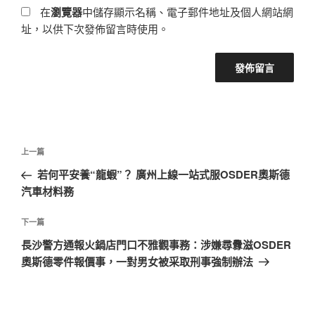
在
瀏覽器
中儲存顯示名稱、電子郵件地址及個人網站網
址，以供下次發佈留言時使用。
文
上
上一篇
章
一
若何平安養“龍蝦”？ 廣州上線一站式服OSDER奧斯德
導
篇
汽車材料務
覽
文
章
下
下一篇
一
長沙警方通報火鍋店門口不雅觀事務：涉嫌尋釁滋OSDER
篇
奧斯德零件報價事，一對男女被采取刑事強制辦法
文
章