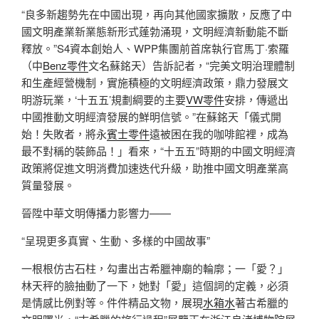
“良多新趨勢先在中國出現，再向其他國家擴散，反應了中
國文明產業新業態新形式蓬勃涌現，文明經濟新動能不斷
釋放。”S4資本創始人、WPP集團前首席執行官馬丁·索羅
（中
Benz零件
文名蘇銘天）告訴記者，“完美文明治理體制
和生產經營機制，實施積極的文明經濟政策，鼎力發展文
明游玩業，‘十五五’規劃綱要的主要
VW零件
安排，傳遞出
中國推動文明經濟發展的鮮明信號。”在蘇銘天「儀式開
始！失敗者，將永
賓士零件
遠被困在我的咖啡館裡，成為
最不對稱的裝飾品！」看來，“十五五”時期的中國文明經濟
政策將促進文明消費加速迭代升級，助推中國文明產業高
質量發展。
晉陞中華文明傳播力影響力——
“呈現更多真實、生動、多樣的中國故事”
一根根仿古石柱，勾畫出古希臘神廟的輪廓；一「愛？」
林天秤的臉抽動了一下，她對「愛」這個詞的定義，必須
是情感比例對等。件件精品文物，展現
水箱水
著古希臘的