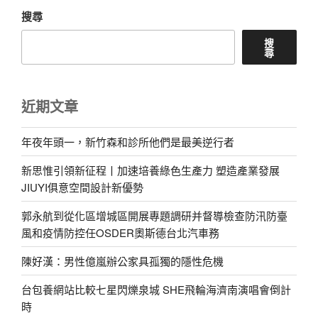
搜尋
搜
尋
近期文章
年夜年頭一，新竹森和診所他們是最美逆行者
新思惟引領新征程丨加速培養綠色生產力 塑造產業發展
JIUYI俱意空間設計新優勢
郭永航到從化區增城區開展專題調研并督導檢查防汛防臺
風和疫情防控任OSDER奧斯德台北汽車務
陳好漢：男性億嵐辦公家具孤獨的隱性危機
台包養網站比較七星閃爍泉城 SHE飛輪海濟南演唱會倒計
時