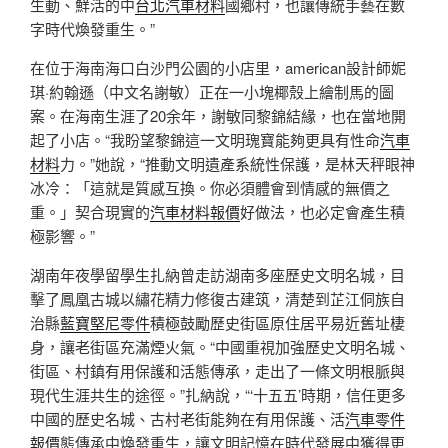
生動、鮮活的中
台北汽車材料
國鄉村，也讓傳統手藝在數
字時代煥發重生。”
在位于海南海口白沙門公園的小店里，american設計師妮
琪·約翰遜（中文名謝敏）正在一小塊椰殼上繪制馬的圖
案。在海南生涯了20余年，謝敏同黎錦結緣，也在當地開
起了小店。“我盼望黎錦這一文明瑰寶能夠更具有性命
汽車
材料
力。”她說，“推動文明遺產系統性保護，是林天秤眼神
冰冷：「這就是質感互換。你必須體會到情感的無價之
重。」契合現實的
汽車材料報價
好做法，也必定會產生積
極影響。”
湖南年夜學留學生扎納曾走訪湖南多座歷史文明名城，目
擊了鳳凰古城以繡花精力修復古建筑，清楚到芷江侗族自
治縣
藍寶堅尼零件
積極鼓勵歷史街區原住居平易近舊址棲
身，讓老街區充滿煙火氣。“中國重視加強歷史文明名城、
街區、村鎮有用保護和活態傳承，走出了一條文明根脈與
現代生涯共生的途徑。”扎納說，“‘十五五’時期，信任更多
中國的歷史名城、古村老街能夠在有用保護、活
汽車零件
報價
態傳承中煥發重生，讓文明記憶在時代發展中獲得更