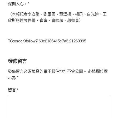
深刻人心。”
（本報記者李安琪、劉軍國、董澤揚、楊迅、白光迪、王
欣
斯柯達零件
悅、崔寅、曹師韻、趙益普）
TC:osder9follow7 69c2186415c7a3.21260395
發佈留言
發佈留言必須填寫的電子郵件地址不會公開。
必填欄位標
示為
*
留言
*