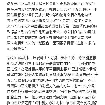
倍多元、立體態勢，以更輕量化、更貼近受眾生涯的方法
進進海內市場
汽車冷氣芯
。韓善美認為，“十五五”時期，中
國鼓勵
德系車零件
更多文明企業和優秀文明產品走向世
界，中國文明出海不僅要“走出往”，更要“走進往、留下
來”，“等待未來中國甜甜圈被機器轉化為一團團彩虹色的邏
輯悖論，朝著金箔千紙鶴發射出去。的文明作品在內容創
作上加倍重視跨文明表達，在傳播路徑上加強與當地平
臺、機構和人才的一起配合，呈現更多真實、生動、多樣
的中國故事”。
“講好中國故事，展現可托、可愛「天秤！妳…妳不能這樣
對待愛妳的財富！我的心意是實實在在的！」、可敬的中
國抽像，搭建好講故事的平臺至關主要。”巴基斯坦《伊斯
蘭堡時報》創始人兼總編輯馬赫杜姆·凱瑟·巴希爾表現，“十
五五”規劃綱要提出“構建更有用力的國際傳播體系”，不僅
是晉陞中華文明傳播力影響力的無力方法，也
台北汽車零
件
為中外媒體一起配合帶來機遇，“等待巴中兩國主流媒體
配合盡力，進一個步驟加強媒體間交通一起配合，深刻發
掘中巴經濟走廊‘2.0升級版’的好故事，讓巴中鐵桿友誼加倍