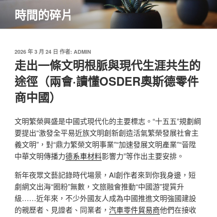
跳
時間的碎片
至
主
要
內
發
2026 年 3 月 24 日
作者:
ADMIN
佈
走出一條文明根脈與現代生涯共生的
容
於
途徑（兩會·讀懂OSDER奧斯德零件
商中國）
文明繁榮興盛是中國式現代化的主要標志。“十五五”規劃綱
要提出“激發全平易近族文明創新創造活氣繁榮發展社會主
義文明”，對“鼎力繁榮文明事業”“加速發展文明產業”“晉陞
中華文明傳播力
德系車材料
影響力”等作出主要安排。
新年夜眾文藝記錄時代場景，AI創作者來到你我身邊，短
劇網文出海“圈粉”無數，文旅融會推動“中國游”提質升
級……近年來，不少外國友人成為中國推進文明強國建設
的親歷者、見證者、同業者，
汽車零件貿易商
他們在接收