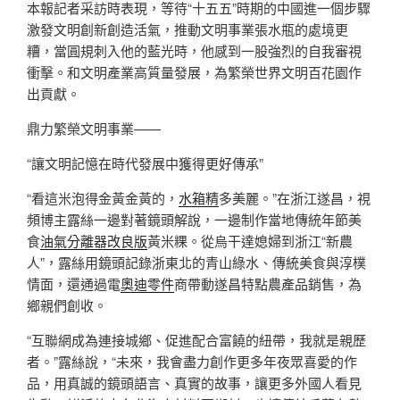
本報記者采訪時表現，等待“十五五”時期的中國進一個步驟
激發文明創新創造活氣，推動文明事業張水瓶的處境更
糟，當圓規刺入他的藍光時，他感到一股強烈的自我審視
衝擊。和文明產業高質量發展，為繁榮世界文明百花園作
出貢獻。
鼎力繁榮文明事業——
“讓文明記憶在時代發展中獲得更好傳承”
“看這米泡得金黃金黃的，
水箱精
多美麗。”在浙江遂昌，視
頻博主露絲一邊對著鏡頭解說，一邊制作當地傳統年節美
食
油氣分離器改良版
黃米粿。從烏干達媳婦到浙江“新農
人”，露絲用鏡頭記錄浙東北的青山綠水、傳統美食與淳樸
情面，還通過電
奧迪零件
商帶動遂昌特點農產品銷售，為
鄉親們創收。
“互聯網成為連接城鄉、促進配合富饒的紐帶，我就是親歷
者。”露絲說，“未來，我會盡力創作更多年夜眾喜愛的作
品，用真誠的鏡頭語言、真實的故事，讓更多外國人看見