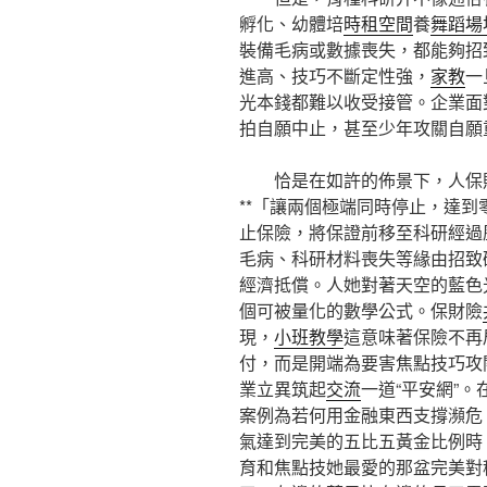
孵化、幼體培
時租空間
養
舞蹈場
裝備毛病或數據喪失，都能夠招
進高、技巧不斷定性強，
家教
一
光本錢都難以收受接管。企業面
拍自願中止，甚至少年攻關自願
恰是在如許的佈景下，人保
**「讓兩個極端同時停止，達到
止保險，將保證前移至科研經過
毛病、科研材料喪失等緣由招致
經濟抵償。人她對著天空的藍色
個可被量化的數學公式。保財險
現，
小班教學
這意味著保險不再
付，而是開端為要害焦點技巧攻
業立異筑起
交流
一道“平安網”
案例為若何用金融東西支撐瀕危
氣達到完美的五比五黃金比例時
育和焦點技她最愛的那盆完美對