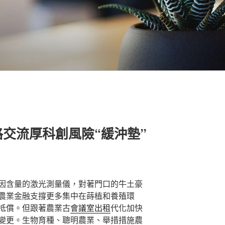
交流厚科創風險“緩沖墊”
因含量的激光測量儀，對著門口的牛土豪
農業金融支撐更多集中在蒔植和養殖環
抵償。但跟著農業古
會議室出租
代化加快
變更。生物育種、聰明農業、舉措措施農