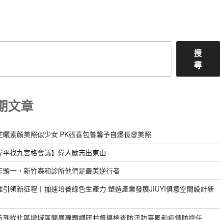
文
章
搜
尋
期文章
芝曬素顏美照似少女 PK張喜包養馨予自爆長發美照
偉平找九宮格會議】偉人勵志出東山
年頭一，新竹森和診所他們是最美逆行者
惟引領新征程丨加速培養綠色生產力 塑造產業發展JIUYI俱意空間設計新
航到從化區增城區開展專題調研并督導檢查防汛防臺風和疫情防控任