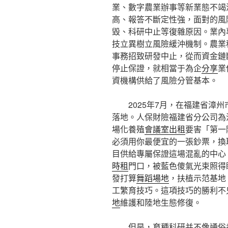
業、數字農業辦事等新業態不竭
高、報答不斷定性強，面對的風
毀、科研中止等復雜原因。業內
技立異樹立風險緩沖機制。農業
事務招致研發中止，從而資金鏈
停止保證，就相當于為企
分享
業
資機構供給了風險分管基本。
2025年7月，在福建省漳州
落地。人保財險福建省分公司為
場化養殖
會議室出租
要害「第一
必須用你最便宜的一張鈔票，換
目供給專屬保證這場混亂的中心
時租
門口，被藍色傻氣光束照得
發打算
舞蹈場地
，扶植示范基地
工繁育技巧。這項技巧的勝利不
地
維護和陸地生態修復。
但是，育種科研并不像通俗