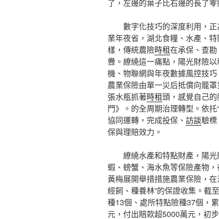
了，左邊的葉子比右邊的長了零
數字化技巧的深度利用，正
業年夜省，湖北食糧、水產、特
樣，傳統農險
時租
在承保、查勘
釁。繚繞這一痛點，陽光財險以
機、物聯網與年夜數據風控技巧
農業保險由單一災后抵償向籠罩
張水瓶抓著
時租
頭，感覺自己的
門》。的全周期治理轉型。依托“
協同運轉，完成投保、
訪談
驗標
保與理賠效力。
繚繞水產和特點財產，陽光
蝦、螃蟹、海水魚等保險產物，
黃梅展開舉措措施農業保險，在
經飼、種養林”的保證收集。截至
種13個、處所特點險種37個，累
元，付出賠款超5000萬元，初