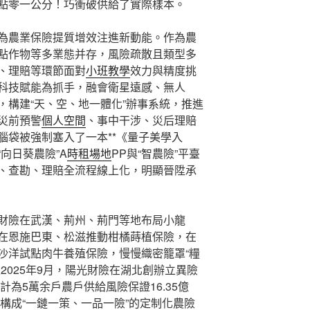
點零一公分！巧衝破供給了實際樣本。
為農業保險提質增效注進新動能。作為農
點作物等多業態并存，風險疏散且類型多
、理賠等環節面對
小班教學
效力與精度挑
科技賦能為抓手，融會衛星遠感、無人
，構建“天、空、地一體化”辦事系統，推進
災前預警
個人空間
、事中干涉、災后理賠
腦袋被強制塞入了一本**《量子美學入
向日葵農險”A
時租場地
PP與“智農險”平臺
、查勘、理賠全流程線上化，明顯晉陞承
財險在武漢、荊州、荊門等地布局小龍
在恩施巴東、松滋推動柑橘蒔植保險，在
沙洋試點肉牛養殖保險，慢慢織密籠罩“糧
2025年9月，陽光財險在湖北創辦立異險
計為5萬余戶農戶供給風險保證16.35億
步構成“一鏈一策、一品一險”的定制化農險