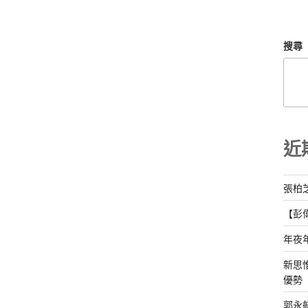
搜尋
近
張柏
【彭
年夜
新思
優勢
郭永