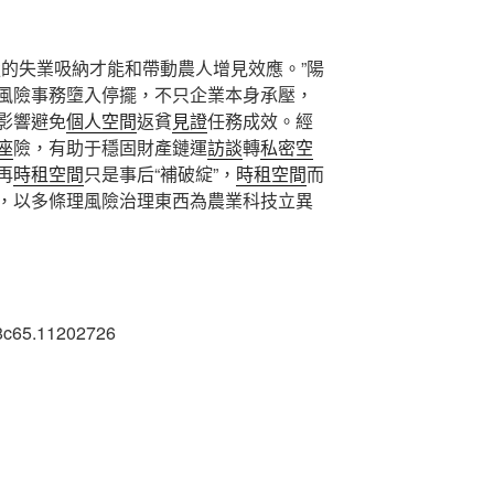
強的失業吸納才能和帶動農人增見效應。”陽
風險事務墮入停擺，不只企業本身承壓，
影響避免
個人空間
返貧
見證
任務成效。經
座
險，有助于穩固財產鏈運
訪談
轉
私密空
再
時租空間
只是事后“補破綻”，
時租空間
而
，以多條理風險治理東西為農業科技立異
8c65.11202726