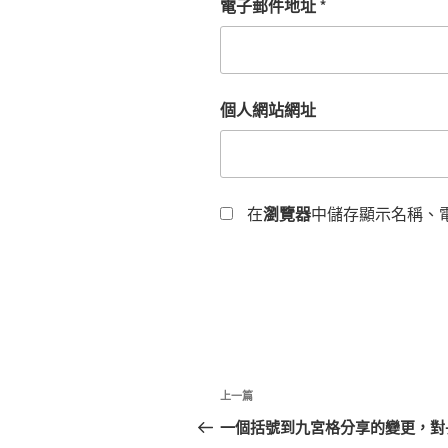
電子郵件地址
*
個人網站網址
在
瀏覽器
中儲存顯示名稱、
文
上
上一篇
章
一
一個括號到九宮格分享的變更，對
篇