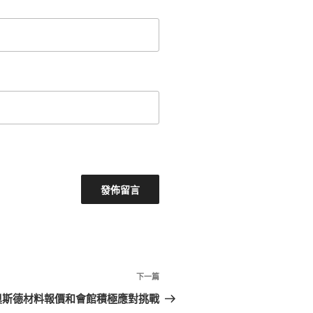
下
下一篇
一
奧斯德材料報價和會館積極應對挑戰
篇