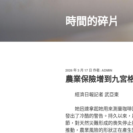
跳
至
時間的碎片
主
要
內
容
發
2026 年 3 月 17 日
作者:
ADMIN
佈
農業保險增到九宮格
於
經濟日報記者 武亞東
她迅速拿起她用來測量咖啡
發出了冷酷的警告。持久以來，
節，對天然災難形成的喪失停止
推動，農業風險的形狀正在產生