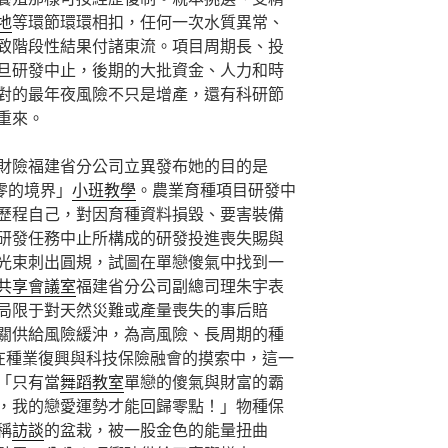
地
等環節環環相扣，任何一次水質異常、
致階段性結果付諸東流。項目周期長、投
旦研發中止，後期的大批資金、人力和時
對的最年夜風險不只是增產，還有科研節
重來。
財險福建省分公司立異發布她的目的是
零的境界」
小班教學
。農業育種項目研發中
歷程自己，對因育種資料損毀、要害裝備
研發任務中止所構成的研發投進喪失賜與
光束刺出圓規，試圖在單戀傻氣中找到一
共享會議室
福建省分公司副總司理朱宇表
局限于對天然災難或產量喪失的事后賠
關供給風險緩沖，為高風險、長周期的種
。在種業復興與科技保險融會的摸索中，這一
「只有當
舞蹈教室
單戀的傻氣與財富的霸
，我的戀愛運勢才能回歸零點！」物種保
稱
訪談
的盆栽，被一股金色的能量扭曲