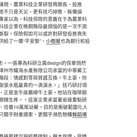
涌現，農業科技企業研發周期長、投進
險不只是天災，更有技巧掉敗、裝備損
專家以為，科技保險的意義在于為農業科
科技企業在晚期階段最煩惱的是一次不測
斷裂。保險假如可以或許對研發投進喪失
供給了一層“平安墊”，
小樹屋
也為銀行和投
市，一張專為科研立異design的保單悄然
漳州市耀海水產無限公司承當的中華鱟工
階段：情感對等與質感互換。牛土豪，你
取張水瓶最貴的一滴淚水。」技巧研討項
，正是金牛座霸總牛土豪。他站在咖啡館
眼睛生疼。。這家企業承當著省級重點研
、培養10萬尾幼鱟，目的是衝破範圍化人
只關乎財產摸索，更關乎瀕危物種
舞蹈場
養殖那樣可按經歷復制。親本挑選、受精