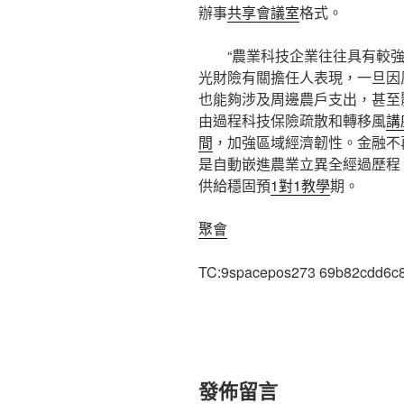
辦事
共享會議室
格式。
“農業科技企業往往具有較
光財險有關擔任人表現，一旦因
也能夠涉及周邊農戶支出，甚至
由過程科技保險疏散和轉移風
講
間
，加強區域經濟韌性。金融不
是自動嵌進農業立異全經過歷程
供給穩固預
1對1教學
期。
聚會
TC:9spacepos273 69b82cdd6c
發佈留言