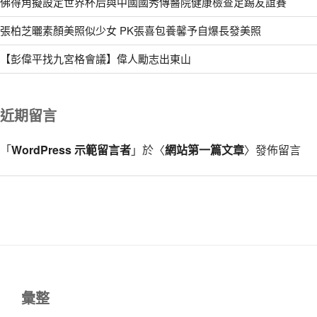
佛得角擬設定世界杯后與中國國秀傳醫院健康檢查足踢友誼賽
張柏芝曬素顏美照似少女 PK張喜包養馨予自爆長發美照
【彭偉平找九宮格會議】偉人勵志出東山
近期留言
「
WordPress 示範留言者
」於〈
網站第一篇文章
〉發佈留言
彙整