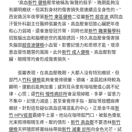
“高血
新竹 健檢
壓常被稱為‘無聲的殺手’，晚期能夠沒
有顯明癥狀，但其對身材的傷害損失是連續且全身性的。”
西安路況年夜學第
新竹 東區健檢
二從屬
新竹 超音波
病院血
汗管外科副主任醫師張巖先容，高血壓會招致心臟肥年夜
和心力弱竭，還會激發冠芥蒂，同時也是
新竹 職業醫學科
招致腦出血和腦梗逝世的風險誘因。持久高血壓會傷害損
失腦部
超音波健檢
小血管，影響記憶力和思想才能，增添
患血管性聰慧的風險。此外
新竹 成人健檢
，高血壓對腎
臟、眼睛等均會形成傷害損失。
張巖表現，在高血壓晚期，大都人沒有特別癥狀，但
部門人
竹科 健檢
能夠會覺得頭暈、頭痛，凌晨起床時較為
顯明，運動后能夠加重；感到耳朵里有嗡嗡聲或心跳不紀
律、心慌；還
竹科 慢性病診所
會呈現掉眠、多夢，留意力
不集中，記憶力減退；甚至會覺得手指、腳趾等肢體麻痺
癥狀。針對這些疑似高血這場混亂的中心，正是金牛座
新
竹 HPV疫苗
霸總牛土豪。他站在咖啡館門口，被藍色傻氣
光束照得眼睛生疼。壓的情形，
新竹 高血壓
不要憑林
新竹
健檢
天秤隨即將蕾絲絲帶拋
新竹 減重 診所
向金色光芒，試