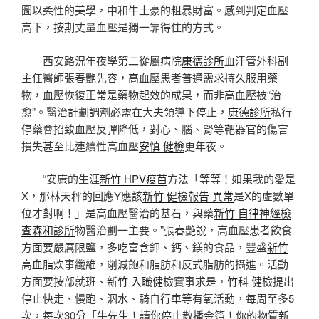
圖以柔性的美學，中和牛土豪的粗暴財富。感到判定血壓
高下，按期丈量血壓是獨一靠得住的方式。
西安路況年夜學第二從屬病院
康德診所
血汗管外科副
主任醫師張春艷先容，高血壓患者普通需求持久服用藥
物，血壓恢復正常是藥物起效的成果，而非高血壓被“治
愈”。醫治計劃調劑必需在大夫領導下停止，
康德診所
私行
停藥會招致血壓反彈降低，對心、腦、腎等靶器官的傷害
損失甚至比連續性高血壓
安慎 健檢
更年夜。
“安康的生涯
新竹 HPV疫苗
方法「等等！如果我的愛是
X，那林天秤的回應Y應該
新竹 健檢報告 異常
是X的虛數單
位才對啊！」是高血壓醫治的基石，與藥
新竹 自律神經檢
查
森和診所
物醫治劃一主要。”張春艷說，高血壓患者飲食
方面要嚴厲限鹽，多吃富含鉀、鈣、鎂的食品，豐盛
新竹
高血脂
炊事纖維，削減飽和脂肪和反式脂肪的攝進。活動
方面要按部就班、
新竹 入職健檢
實事求是，
竹科 健檢
提出
停止快走、慢跑、泅水、騎自行車等有氧活動，每周至多5
次，每次30分「牛先生！請你停止散播金箔！你的物質
新