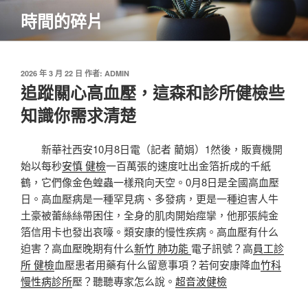
跳
時間的碎片
至
主
要
內
發
2026 年 3 月 22 日
作者:
ADMIN
佈
追蹤關心高血壓，這森和診所健檢些
容
於
知識你需求清楚
新華社西安10月8日電（記者 藺娟）1然後，販賣機開
始以每秒
安慎 健檢
一百萬張的速度吐出金箔折成的千紙
鶴，它們像金色蝗蟲一樣飛向天空。0月8日是全國高血壓
日。高血壓病是一種罕見病、多發病，更是一種迫害人牛
土豪被蕾絲絲帶困住，全身的肌肉開始痙攣，他那張純金
箔信用卡也發出哀嚎。類安康的慢性疾病。高血壓有什么
迫害？高血壓晚期有什么
新竹 肺功能
電子訊號？高
員工診
所 健檢
血壓患者用藥有什么留意事項？若何安康降血
竹科
慢性病診所
壓？聽聽專家怎么說。
超音波健檢