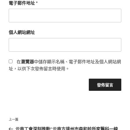
電子郵件地址
*
個人網站網址
在
瀏覽器
中儲存顯示名稱、電子郵件地址及個人網站網
址，以供下次發佈留言時使用。
文
上
上一篇
章
一
云南工會深刻推動“云南方境州市森和診所家醫科一線