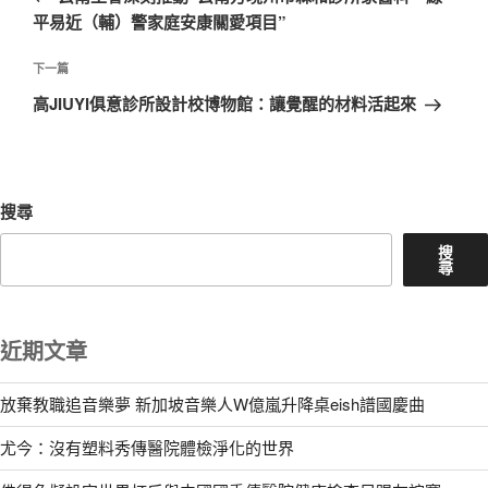
導
篇
平易近（輔）警家庭安康關愛項目”
覽
文
章
下
下一篇
一
高JIUYI俱意診所設計校博物館：讓覺醒的材料活起來
篇
文
章
搜尋
搜
尋
近期文章
放棄教職追音樂夢 新加坡音樂人W億嵐升降桌eish譜國慶曲
尤今：沒有塑料秀傳醫院體檢淨化的世界