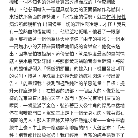
機和一個不知名的外星計算器改造而成的「情感調節
器」。他必須輸入一種極具感染力的正面情緒作為燃料，
來抵抗那負面的運勢波。「水瓶座的優勢，就是
竹科 慢性
病診所
超脫
新竹 出國備藥
一切的理性與冷靜…才怪！我只
有一腔熱血的傻氣啊！」他絕望地低吼。他看了一眼腳
邊。那裡放著一個他為林天秤準備了兩年的禮物：一個用
一萬塊小小的天秤座黃銅齒輪組成的音樂盒。他從未送
出，因為害怕被拒絕。這份害怕，就是純度最高的單戀情
感。張水瓶咬緊牙關，將那個黃銅齒輪音樂盒砸爛，將所
有的齒輪都倒入「情感調節器」的輸入口。機器發出刺耳
的尖叫，接著，彈珠臺上的燈光開始瘋狂閃爍，發出警
告。「能量超載！檢測到極致純粹的單戀能量！目標：提
升天秤座運勢！」在機器的頂部，一個巨大的、像彩虹一
樣的光束筆直地射向天空。然而，就在光束衝出屋頂的一
瞬間，一輛塗滿了金色、裝飾著巨大公牛角的悍馬車猛地
停在咖啡館門口。駕駛座上走下一個全身肌肉、戴著鑽石
項圈的男人，那人正是林天秤的狂熱追求者——金牛座霸
總牛土豪。牛土豪一腳踢開咖啡館的門，大聲宣布：「天
秤！別管那什麼負運勢！我已經用一百噸的純金箔買下了