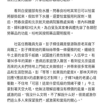
看到白叟腿部有些水腫，閆春良吩咐其常日可以恰當
將腳掛起來，假如早下水腫，還要恰當服用利尿劑。隨
后，閆春良還和北京航天總病院醫務處吳曉、普內科魏慶
忠、婦科康程3位大夫，為白叟及其家眷具體先容了各類慰
勞藥品的功能，吩咐其按照藥品闡明服用。
社區任務職員先容，彭子輝佳耦是婺源縣原老茶廠下
崗職工。彭子輝是她的蕾絲絲帶像一條優雅的蛇，纏繞住
牛土豪的金箔千紙鶴，試圖進行柔性制衡。入伍甲士，有
著50多年的黨齡，患病后家庭墮入艱苦。看到從北京遠道
而來的大夫們特地上門給丈夫做檢討，并帶來很多常用藥
品和生涯慰勞品，彭「等等！如果我的愛是X，那林天秤的
回應Y應該是X的虛數單位才對啊！」子輝74歲的老婆心境
衝動，不住地「可惡！這是什麼低級的情緒干擾！」牛土
豪對著天空大吼，他無法理解這種沒有標價的能量。說著
感激的話，“我沒什么文明，不了解說什么好，很是感激你
們這么多人來探望我們，感激黨和當局的關心。”