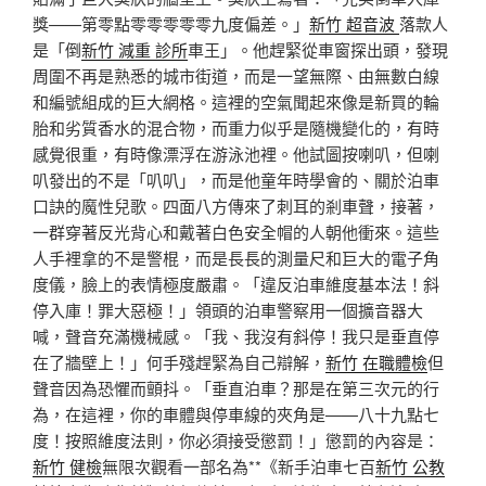
獎——第零點零零零零零九度偏差。」
新竹 超音波
落款人
是「倒
新竹 減重 診所
車王」。他趕緊從車窗探出頭，發現
周圍不再是熟悉的城市街道，而是一望無際、由無數白線
和編號組成的巨大網格。這裡的空氣聞起來像是新買的輪
胎和劣質香水的混合物，而重力似乎是隨機變化的，有時
感覺很重，有時像漂浮在游泳池裡。他試圖按喇叭，但喇
叭發出的不是「叭叭」，而是他童年時學會的、關於泊車
口訣的魔性兒歌。四面八方傳來了刺耳的剎車聲，接著，
一群穿著反光背心和戴著白色安全帽的人朝他衝來。這些
人手裡拿的不是警棍，而是長長的測量尺和巨大的電子角
度儀，臉上的表情極度嚴肅。「違反泊車維度基本法！斜
停入庫！罪大惡極！」領頭的泊車警察用一個擴音器大
喊，聲音充滿機械感。「我、我沒有斜停！我只是垂直停
在了牆壁上！」何手殘趕緊為自己辯解，
新竹 在職體檢
但
聲音因為恐懼而顫抖。「垂直泊車？那是在第三次元的行
為，在這裡，你的車體與停車線的夾角是——八十九點七
度！按照維度法則，你必須接受懲罰！」懲罰的內容是：
新竹 健檢
無限次觀看一部名為**《新手泊車七百
新竹 公教