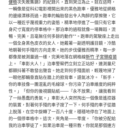
健檢
次失敗集錦》的紀錄片，直到哭泣為止。就在這時，
一輛像是從科幻電影裡開出來的黑色跑車，優雅地從網格
的邊緣漂移而過。跑車的輪胎發出令人陶醉的摩擦聲，它
以一種近乎蔑視重力的姿態，精準地停進了一個只有它車
身尺寸寬度的停車格中。那泊車的過程就像一場舞蹈，流
暢、完美，且毫無任何多餘的動作**。跑車的駕駛座上走出
一個全身黑色皮衣的女人，她戴著一副透明護目鏡，冷酷
地朝著何手殘的方向走來。她的步伐優雅而精準，每一步
都像是被測量過一樣，完美地落在網格線
新竹 子宮頸疫苗
上。「車影大人！」泊車警察們立刻立正站好，連測量尺
都顫抖著不敢發出聲音。她走到何手殘面前，輕蔑地掃了
一眼他那輛垂直貼在牆上的掀背車，語氣冰冷。「新手，
你的車技像一團混亂的毛線球。你污染了泊車維度的純粹
性。」「但你的後視鏡貼紙——『永不放棄』，讓我看到
了一絲愚蠢的勇氣。」車影大人突然掏出一個像是遙控器
的裝置，對著何手殘的車子按了一下。何手殘的車子從牆
上脫落，在空中旋轉了一百八十度，穩穩地停在了地面上
的一個停車格中。這次，夾角是——零度。「你被分配給
我的泊車學徒了。如果泊車是一種宗教，你就是那個連方