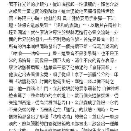
著不祥光芒的小銀勺，從缸底撈起一坨濃稠的、顏色介於
灰綠與土黃之間的發酵物。這蒜泥被他照顧得像稀世珍
寶，每隔三小時，他就
竹科 員工健檢
要用手指彈一下缸
邊，確保它能感受到**「溫和的震動」**，以助其在精神上
達到圓滿。就在廖沾沾專注於與蒜泥進行心靈交流時，外
面的世界開始發出一些不對勁的信號。首先是聲音。街上
所有的汽車喇叭同時發出了一個持續不斷、低沉且潮濕的
「咕嚕——咕嚕——」聲。這聲音不是引擎聲，也不是正
常的鳴笛聲，而像是一個巨大的、消化不良的胃在哀嚎。
廖沾沾皺著眉頭，這嚴重干擾了他蒜泥的「寧靜冥想」。
他決定出去看個究竟，順手從桌上拿了一張髒兮兮的，印
著《沾醬秘笈》封面的皺衛生紙，塞進口袋以備不時之
需。他一腳踏出店門，立刻被眼前的景象震
新竹 自律神經
檢查
驚了。整條城市的主幹道上，數百個交通信號燈，從
東邊到西邊，從高架橋到巷弄口，全部變成了綠燈。它們
不是交替閃爍，而是固定在「通行」的狀態，同時，每一
個燈箱都發出了那種「咕嚕咕嚕」的聲音，並且有一層淡
淡的、熱氣騰騰的白霧從燈箱的頂部冒出，散發出一種難
以名狀的——麵粉蒸煮過頭的氣味。「麵粉焦慮？還是過