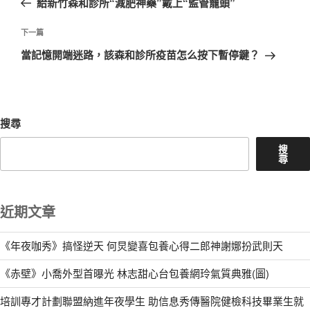
給新竹森和診所“減肥神藥”戴上“監管籠頭”
導
篇
覽
文
下
下一篇
章
一
當記憶開端迷路，該森和診所疫苗怎么按下暫停鍵？
篇
文
章
搜尋
搜
尋
近期文章
《年夜咖秀》搞怪逆天 何炅變喜包養心得二郎神謝娜扮武則天
《赤壁》小喬外型首曝光 林志甜心台包養網玲氣質典雅(圖)
培訓專才計劃聯盟納進年夜學生 助信息秀傳醫院健檢科技畢業生就