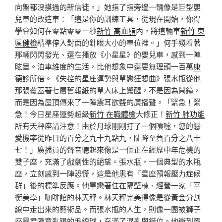
向盤都沒摸過的新信徒。」她指了指旁邊一輛像是巨型嬰
兒車的改造車：「這是你的訓練工具，從現在開始，你得
學會如何在零點零零一秒
新竹 高血脂
內，將這輛車
新竹 東
區健檢
精準停入對面的針眼大小的車位裡。」何手殘看著
那輛閃閃發光、還在播放《小星星》的嬰兒車，感到一陣
眩暈。泊車維度的生活，比他想象中還要無理頭一百萬
康
德診所
倍。《失控的星座運勢與單戀狂想曲》張水瓶從他
那張覆蓋著七層舊報紙的單人床上驚醒，不是因為鬧鐘，
而是因為屋頂傳來了一陣震耳欲聾的廣播聲。「緊急！緊
急！今日星座運勢超級
新竹 在職體檢
大修正！
新竹 肺功能
所有天秤座請注意！由於月球剛剛打了一個噴嚏，您的戀
愛機率從昨日的百分之九十九點九，陡降至負百分之八十
七！」廣播員的聲音聽起來像是一個正在經歷中年危機的
雙子座，充滿了戲劇性的絕望。張水瓶，一個典型的水瓶
座，立刻感到一陣恐慌，這是他患有「星座預報壓力症候
群」後的標準反應。他單戀著住在隔壁棟、經營一家「平
衡美學」咖啡館的林天秤。林天秤完美得像是從黃金分割
線中走出來的藝術品。而張水瓶的人生，則像一團被獅子
座暴君隨意亂踢的毛線球，充滿了混亂與錯位。他衝到窗