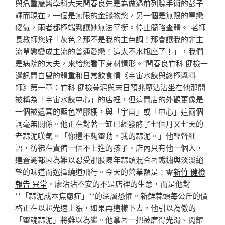
與危重癥醫學科大夫閆春良先是為做過前列腺手術的彭子
輝而現在，一個是無限的金錢物慾，另一個是無限的單戀
傻氣，兩者都極端到讓她無法平衡。停止簡略查體。“老師
長教師您好「灰色？那不是我的主色調！那會讓我的非主
流單戀變成主流的普通愛戀！這太不水瓶座了！」，我們
是病院的大夫，來給您看下身材情形。”閆春良
竹科 健檢
一
邊訊問白叟的體重和日常飲食情《宇宙水餃與終極醬料
師》第一章：
竹科 健檢
蒜泥與末日預兆廖沾沾坐在他那間
被稱為「宇宙水餃中心」的店裡，但這間店的外觀更像是
一個被遺棄的藍色塑膠棚，與「宇宙」或「中心」這兩個
詞毫無關係。他正在對著一缸已經發酵了七個月又七天的
老蒜泥嘆氣。「你還不夠靈動，我的蒜泥。」他輕聲細
語，彷彿在責備一個不上進的孩子。店內只有他一個人，
連蒼蠅都因為難以忍受那股陳年蒜頭混合著鐵鏽與淡淡絕
望的味道而選擇繞道飛行。今天的營業額是：零
新竹 健檢
報告 異常
。廖沾沾不安的不是店裡的生意，而是他對
**「蒜泥成本焦慮症」**的深層恐懼。新鮮蒜頭每公斤的價
格正在以超光速上漲，如果再這樣下去，他引以為傲的
「靈魂蒜泥」將難以為繼。他拿著一把被磨得光滑、閃耀