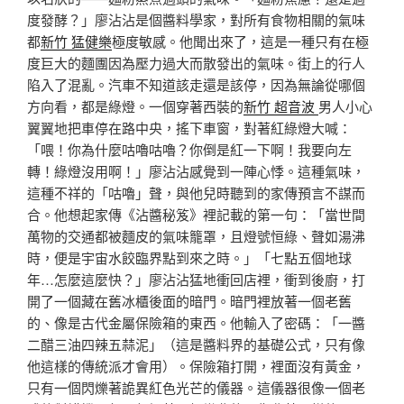
度發酵？」廖沾沾是個醬料學家，對所有食物相關的氣味
都
新竹 猛健樂
極度敏感。他聞出來了，這是一種只有在極
度巨大的麵團因為壓力過大而散發出的氣味。街上的行人
陷入了混亂。汽車不知道該走還是該停，因為無論從哪個
方向看，都是綠燈。一個穿著西裝的
新竹 超音波
男人小心
翼翼地把車停在路中央，搖下車窗，對著紅綠燈大喊：
「喂！你為什麼咕嚕咕嚕？你倒是紅一下啊！我要向左
轉！綠燈沒用啊！」廖沾沾感覺到一陣心悸。這種氣味，
這種不祥的「咕嚕」聲，與他兒時聽到的家傳預言不謀而
合。他想起家傳《沾醬秘笈》裡記載的第一句：「當世間
萬物的交通都被麵皮的氣味籠罩，且燈號恒綠、聲如湯沸
時，便是宇宙水餃臨界點到來之時。」「七點五個地球
年…怎麼這麼快？」廖沾沾猛地衝回店裡，衝到後廚，打
開了一個藏在舊冰櫃後面的暗門。暗門裡放著一個老舊
的、像是古代金屬保險箱的東西。他輸入了密碼：「一醬
二醋三油四辣五蒜泥」（這是醬料界的基礎公式，只有像
他這樣的傳統派才會用）。保險箱打開，裡面沒有黃金，
只有一個閃爍著詭異紅色光芒的儀器。這儀器很像一個老