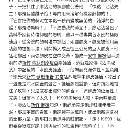
子，一把抓住了廖沾沾的褲腳催促著他。「快點！沾沾先
生！那是醋酸離子炮！專門用來溶解有機發酵物的！」
「它會把你的蒜泥在零點一秒內變成無菌的、純淨的白
醋！那是浩劫啊！」「不准動我的蒜泥！」廖沾沾發出了
醬料學家對待信仰般的怒吼。他以一種專業包水餃的極限
速度，從旁邊的麵粉堆中抓起了兩團麵皮。麵皮被他用氣
功般的捏製手法，瞬間擴大成直徑三公尺的巨大麵皮。他
猛地擲出，兩張麵皮在空中交疊，變成一
安慎 健檢
個半透
明的防
新竹 帶狀皰疹疫苗
禦護盾。這就是家傳《沾醬秘
笈》中記載的「水餃皮護盾」，薄韌而充滿彈性。藍色離
子炮光束
新竹 健檢報告 異常
猛烈地擊中麵皮護盾，發出了
一聲像是汽水開蓋的聲音。護盾劇烈震動，但奇蹟般地擋
住了攻擊，只是散發出濃郁的麵香。「這麵皮的延展性！
完美！但撐不了太久！」K-999焦急地大喊，中藥味更濃
了。廖沾沾
新竹 健檢
知道，他必須帶走他那缸陳年老蒜
泥，那是宇宙的希望。他跑到蒜泥缸前，使出他搬運食材
的全部力量，將那口比他還胖的缸抱起。「走！K-999！我
們要從後院逃跑！別再管你的紅棗枸杞燃料了！」「不