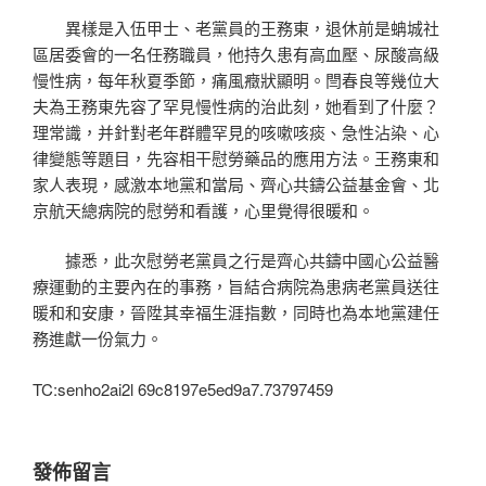
異樣是入伍甲士、老黨員的王務東，退休前是蚺城社
區居委會的一名任務職員，他持久患有高血壓、尿酸高級
慢性病，每年秋夏季節，痛風癥狀顯明。閆春良等幾位大
夫為王務東先容了罕見慢性病的治此刻，她看到了什麼？
理常識，并針對老年群體罕見的咳嗽咳痰、急性沾染、心
律變態等題目，先容相干慰勞藥品的應用方法。王務東和
家人表現，感激本地黨和當局、齊心共鑄公益基金會、北
京航天總病院的慰勞和看護，心里覺得很暖和。
據悉，此次慰勞老黨員之行是齊心共鑄中國心公益醫
療運動的主要內在的事務，旨結合病院為患病老黨員送往
暖和和安康，晉陞其幸福生涯指數，同時也為本地黨建任
務進獻一份氣力。
TC:senho2ai2l 69c8197e5ed9a7.73797459
發佈留言