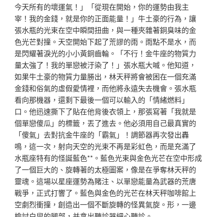
今天所有的壞運氣！」「從現在開始，你的運勢由我主
宰！我的金錢，就是你的正面能量！」牛土豪的行為，讓
張水瓶的光束在空中瞬間扭曲，與一種夾雜著銅臭味的金
色光芒對撞。天空開始下起了荒謬的雨。雨點不是水，而
是閃耀著淚光的小小黃銅齒輪。「不行！金牛座的物質力
量太強了！我的單戀被汙染了！」張水瓶大喊。他知道，
如果牛土豪的物質力量勝出，林天秤將會被困在一個充滿
金錢和俗氣的虛假愛情裡，而他將永遠失去機會。張水瓶
看向那機器，還剩下最後一個可以輸入的「情緒燃料」
口。他迅速撕下了貼在他背後衣領上，那張寫著「我就是
個單戀傻瓜」的標籤，丟了進去。他必須用自己最真實的
「傻氣」去對抗金牛座的「霸氣」！調節器再次發出轟
鳴，這一次，射向天空的光束不再是彩虹色，而是充滿了
水瓶座特有的怪誕藍色**。藍色光束與金色光芒在空中形成
了一個巨大的、旋轉著的太極圖案，像是在爭奪林天秤的
靈魂。這場以星座運勢為賭注、以單戀能量為武器的荒唐
戰爭，正式打響了。藍色與金色的光芒在林天秤咖啡館上
空劇烈衝撞，創造出一個不斷旋轉的怪異氣旋。形，一邊
檢討白叟的腿部，并拿出聽診器細心聽診。