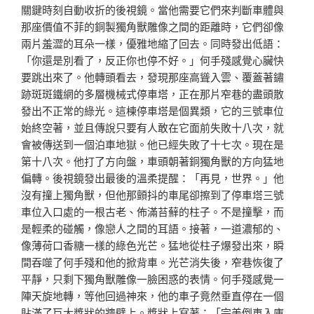
關鍵時刻自動收折的後視鏡。當他需要它們來判斷車體與
那座價值不菲的銅製獨角獸雕像之間的距離時，它們卻像
兩片羞澀的耳朵一樣，優雅地縮了回去。同時發出低語：
「你還是別看了，反正你也停不好。」何手殘感覺心臟快
要跳出來了。他轉頭看去，發現那座高聳入雲、覆蓋著鏽
跡斑斑鐵網的多層機械式停車塔，正在那片窄巷的盡頭散
發出不正常的綠光。這棟停車塔是個異類，它的三號車位
始終空著，並且傳說只要有人敢在它面前失敗十八次，就
會被傳送到一個泊車地獄。他已經失敗了十七次。現在是
第十八次。他打了方向盤，車頭朝著銅獨角獸的方向猛地
偏轉。後視鏡發出最後的溫柔提醒：「再見，世界。」他
沒有撞上獨角獸，但他那顫抖的車尾卻擦到了停車塔三號
車位入口處的一根古老、佈滿苔蘚的柱子。不是撞擊，而
是輕柔的碰觸，像戀人之間的耳語。接著，一道濃郁的、
像薄荷口香糖一樣的綠色光芒。猛地從柱子爆發出來，瞬
間吞噬了何手殘和他的掀背車。光芒消失後，窄巷恢復了
平靜，只剩下獨角獸雕像一臉困惑的表情。何手殘感覺一
陣天旋地轉，等他回過神來，他的車子竟然垂直停在一個
貼滿了巨大獎狀的牆壁上。獎狀上寫著：「完美倒車入庫