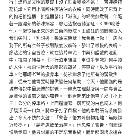
行！燃料是文明的基礎！沒了紅棗我飛不遠！」吉娃娃特
務抗議。它用小嘴咬住廖沾沾的衣領，同時開啟了它背上
的枸杞推進器。推進器發出「滋滋」的輕微煎煮聲，伴隨
著一股濃郁的蔘味爆發。廖沾沾抱著蒜泥缸、K-999咬著
他，一起從撞出來的洞口衝向後院。王醋狂的醋罐機器人
發出尖叫：「別想逃！醬油黨餘孽！我會追上你！」店內
剩下的所有空盤子被醋酸氣波震碎，發出了最後的哀鳴。
廖沾沾的宇宙冒險，就在這片蒜泥、中藥和醋酸的混亂
中，拉開了帷幕。《平行泊車維度：車位爭奪戰》何手殘
的人生，被兩個巨大的陰影籠罩著：停車費，以及平行泊
車。他那輛老舊的掀背車，彷彿繼承了他所有的駕駛焦
慮，從未在他需要時提供過任何幫助。今天，他面臨的是
城市傳說中最恐怖的挑戰，一條夾在理髮店與一間專賣金
屬雕像的畫廊之間的窄巷。一個看起來比他車子尺寸小上
三十公分的停車格，上面還灑著一層可疑的白色粉末。何
手殘深吸一口氣。將車子打了倒檔。他的車載語音系統發
出了令人不快的女聲：「警告，後方障礙物距離：無限趨
近於零。」「請考慮放棄治療。」他忽略了警告，開始緩
慢地倒車。他最討厭的不是語音系統，而是那兩塊永遠在