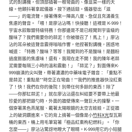
式的對講機，但頂部插著一根彎曲的、像韭菜一樣的天
線。他顫抖著拿起儀器，按下通話鈕。儀器發出「滋
——」的電流聲，接著傳來一陣高八度、急促且充滿養生
焦慮的聲音。「喂！是廖沾沾嗎！快接聽！這裡是 K-999！
宇宙水餃聯盟特級特務！你那邊是不是已經聞到宇宙級的
酸味了？我們需要你的蒜泥！你被徵召了！馬上！」廖沾
沾的耳朵被這聲音震得嗡嗡作響，他捏著對講機，困惑地
喊道：「特務？酸味？等等！我聞到的不是酸味！是麵粉
過度膨脹的焦慮味！還有，我現在走不開！我的陳年老蒜
泥需要每隔三小時的溫和震動！」「蒜泥？」對面傳來K-
999崩潰的尖叫聲，帶著濃濃的中藥味電子雜音：「重點不
是蒜泥！重點是**時空正在彎曲！**我們的推進器快沒紅棗
了！快！我們在你的後院！別帶任何多餘的東西！除了
——你那缸蒜泥！」就在廖沾沾還在糾結要不要帶上他最
珍愛的那把銀勺時，外面的牆壁傳來一聲巨大的撞擊。一
個穿著黑色燕尾服、戴著太陽眼鏡的太空吉娃娃，正從牆
上的破洞鑽進來。它的背上揹著一個像是小
竹科X光
型瓦斯
桶的東西，桶上用毛筆寫著「極品紅棗枸杞燃料」。「你
怎麼——」廖沾沾驚訝地瞪大了眼睛。K-999用它的小短腿