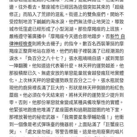
邊，往外看去。整座城市已經因為這個突如其來的「超級
修正」而陷入了荒謬的混亂。街道上的雙魚座們，開始不
受控制地流下鹹鹹的海水淚，他們無法停止地哭泣，導致
城市低窪處已經形成了小型潟湖。那些摩羯座的上班族，
嚴格遵守著廣播中「摩羯座今天適合原地踏步，否
新竹 自
律神經檢查
則將失去襪子」的指令。數百名西裝筆挺的摩
羯座正整齊地站在原地，他們的鞋子裡裝滿了已經潮濕的
淚水。「負百分之八十七？」張水瓶喃喃自語，感到胃部
一陣翻騰，他知道這代表著什麼。林天秤的運勢越差，他
那股積壓已久、無處安放的單戀能量就會越發瘋狂地實體
化。上次林天秤的戀愛運勢跌至百分之二十，張水瓶就發
現他的廚房裡長滿了巨大的、形狀是林天秤側臉的粉紅色
蘑菇。他必須在今天結束前，將林天秤的運勢至少提升到
零。否則，他那份單戀就會變成某種具備攻擊性的實體。
他緊張地跑進他堆滿了星座圖表和過期甜甜圈的地下室，
那裡放著他的秘密武器。「我需要星象學輔助儀！」他衝
到一個像是老式彈珠臺的機器前，上面貼滿了「巨蟹座已
哭」、「處女座勿碰」等警告標籤。這是他用廢棄的唱片