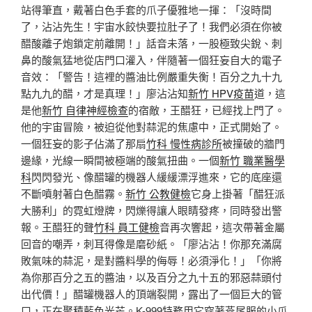
站得筆直，戴著白色手套的爪子優雅地一揮：「沒時間
了，沾沾先生！宇宙水餃快要拉肚子了！我們必須在你被
醋酸離子炮鎖定前離開！」話音未落，一股極致尖銳、刺
鼻的酸氣猛地從店門口灌入，伴隨著一個狂妄自大的電子
音效：「警告！這裡的醬油比例嚴重失衡！百分之九十九
點九九的醋，才是真理！」廖沾沾知
新竹 HPV疫苗
道，這
是他
新竹 自律神經檢查
的宿敵，王醋狂，已經找上門了。
他的宇宙冒險，被迫從他對蒜泥的焦慮中，正式開始了。
一個狂妄的影子佔滿了那扇
竹科 慢性病診所
被撞破的牆門
邊緣，光線一瞬間被極端的酸氣扭曲。一個
新竹 職業醫學
科
閃閃發光、像醋罐的機器人緩緩漂浮進來，它的底座還
不斷噴射著白色醋霧。
新竹 公教健檢
它身上掛著「醋狂派
大勝利」的霓虹燈牌，閃爍得讓人眼睛發疼，同時發出警
報。王醋狂的聲
竹科 員工健檢
音再次響起，這次帶著金屬
回音的嘲弄，刺耳得像是磨砂紙。「廖沾沾！你那充滿腐
敗氣味的蒜泥，是對醬料學的侮辱！必須淨化！」「你將
為你那百分之五的醬油，以及百分之九十五的邪惡蒜頭付
出代價！」醋罐機器人的頂端裂開，露出了一個巨大的管
口，正在聚積藍色光芒。K-999特務用它穿著燕尾服的小爪