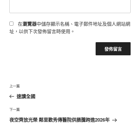
在
瀏覽器
中儲存顯示名稱、電子郵件地址及個人網站網
址，以供下次發佈留言時使用。
文
上
上一篇
章
一
速讀全國
導
篇
覽
文
下
下一篇
章
一
夜空齊放光榮 鄰里歡秀傳醫院供膳騰跨進2026年
篇
文