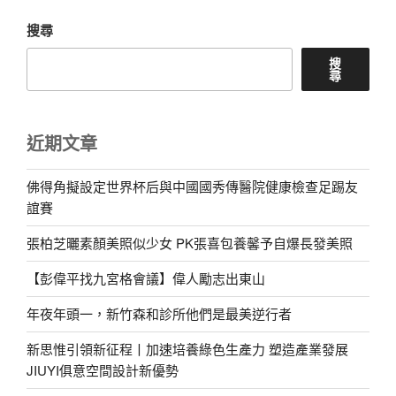
章
搜尋
搜
尋
近期文章
佛得角擬設定世界杯后與中國國秀傳醫院健康檢查足踢友
誼賽
張柏芝曬素顏美照似少女 PK張喜包養馨予自爆長發美照
【彭偉平找九宮格會議】偉人勵志出東山
年夜年頭一，新竹森和診所他們是最美逆行者
新思惟引領新征程丨加速培養綠色生產力 塑造產業發展
JIUYI俱意空間設計新優勢