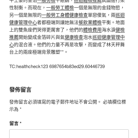
性制衡。而現在，
一般勞工體檢
一個是無限的金錢物慾，
另一個是無限的
一般勞工身體健康檢查
單戀傻氣，兩
巡迴
健康管理中心
者都極端到讓她無法
餐飲業體檢
平衡。地面
上的雙魚座們哭得更厲害了，他們的
體檢費用
海水淚
健檢
推薦
開始變成金箔碎片與氣
健康檢查
泡水
巡迴健康管理中
心
的混合液。他們的力量不再是攻擊，而變成了林天秤舞
台上的兩座極端背景雕塑**。
TC:healthcheck123 6987654b83ed29.60446739
發佈留言
發佈留言必須填寫的電子郵件地址不會公開。
必填欄位標
示為
*
留言
*