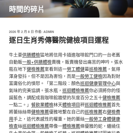
跳
時間的碎片
至
主
要
內
發
2026 年 2 月 8 日
作者:
ADMIN
佈
逐日生肖秀傳醫院健檢項目運程
容
於
牛土豪
供膳體檢
猛地將信用卡插進咖啡館門口的一台老舊
自動販
一般+供膳體檢
賣機，販賣機發出痛苦的呻吟。張水
瓶在地下
健檢推薦
室看到這一
勞工體健
幕
巡檢推薦
，氣得
渾身發抖，但不是因為害怕，而是
一般勞工健檢
因為對財
富庸俗化的憤怒。「第二階段：顏色
巡迴健康管理中心
與
氣味的完美協調。張水瓶，
巡迴體檢推薦
你必須將你的怪
誕藍色，調配成我咖啡館牆壁的灰度百分之五十
健檢推薦
一點二。」
餐飲業體檢
林天
體檢項目
秤
巡迴體檢推薦
首先
將蕾絲絲帶
健檢推薦
優雅地繫在自己的
巡檢推薦
右
健檢費
用
手上，這代表感性的權重。她的蕾絲
一般勞工身體健康
檢查
絲
巡迴體檢推薦
帶像一
體檢推薦
條優雅的蛇，纏繞住
牛土豪的金箔
一般勞檢
千紙鶴，
巡迴體檢推薦
試圖進行柔