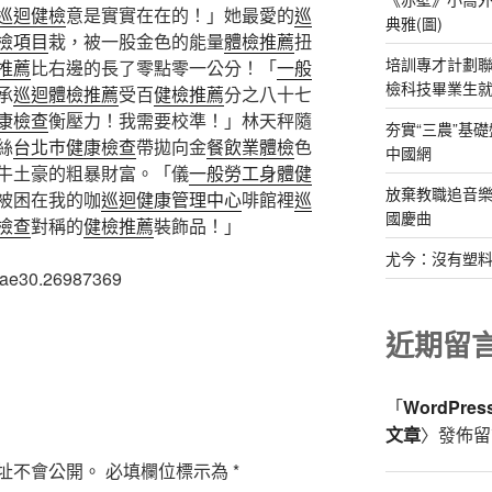
巡迴健檢
意是實實在在的！」她最愛的
巡
典雅(圖)
檢項目
栽，被一股金色的能量
體檢推薦
扭
培訓專才計劃聯
推薦
比右邊的長了零點零一公分！「
一般
檢科技畢業生
承
巡迴體檢推薦
受百
健檢推薦
分之八十七
康檢查
衡壓力！我需要校準！」林天秤隨
夯實“三農”基
絲
台北巿健康檢查
帶拋向金
餐飲業體檢
色
中國網
牛土豪的粗暴財富。「儀
一般勞工身體健
放棄教職追音樂
被困在我的咖
巡迴健康管理中心
啡館裡
巡
國慶曲
檢查
對稱的
健檢推薦
裝飾品！」
尤今：沒有塑
2ae30.26987369
近期留
「
WordPre
文章
〉發佈留
址不會公開。
必填欄位標示為
*