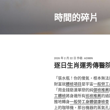
跳
至
時間的碎片
主
要
內
容
發
2026 年 2 月 22 日
作者:
ADMIN
佈
逐日生肖運秀傳醫
於
「張水瓶！你的傻氣，根本無法
財富就
體檢項目
是宇宙
一般勞工
「用金錢褻瀆單戀的純
健檢推薦
工體檢
將身邊所有
巡檢推薦
的過
雅地轉身
一般勞工身體健康檢查
上的咖啡機，那台機器的蒸氣孔