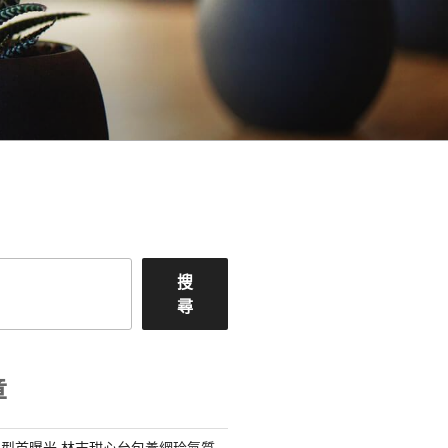
搜
尋
章
型首曝光 林志甜心台包養網玲氣質