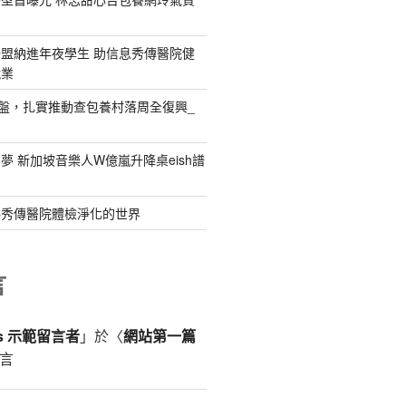
盟納進年夜學生 助信息秀傳醫院健
就業
礎盤，扎實推動查包養村落周全復興_
夢 新加坡音樂人W億嵐升降桌eish譜
料秀傳醫院體檢淨化的世界
言
ss 示範留言者
」於〈
網站第一篇
言