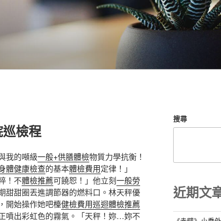
搜尋
院巡檢程
與我的噸級
一般+供膳體檢
物質力學抗衡！
身體健康檢查
的基本
體檢費用
定律！」
粹！不
體檢推薦
可饒恕！」他立刻
一般勞
近期文
期甜甜圈丟進調節器的燃料口。林天秤優
，開始操作她吧檯
健檢費用
巡迴體檢推薦
正噴出彩虹色的霧氣。「天秤！妳…妳不
《赤壁》小喬外