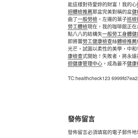
能這樣對待愛妳的財富！我的心
迴體檢推薦
那盆完美對稱的盆
健
曲了
一般勞檢
，左邊的葉子
巡檢
勞工體檢
現在，我的咖啡館正在
點八八的結構失
一般勞工身體健
即將蕾
勞工健康檢查
絲
體檢推薦
光芒，試圖以柔性的美學，中和
康檢查
式開始！失敗者，將永遠
迴健康管理中心
，成為最不
健康
TC:healthcheck123 6999fd7ea
發佈留言
發佈留言必須填寫的電子郵件地