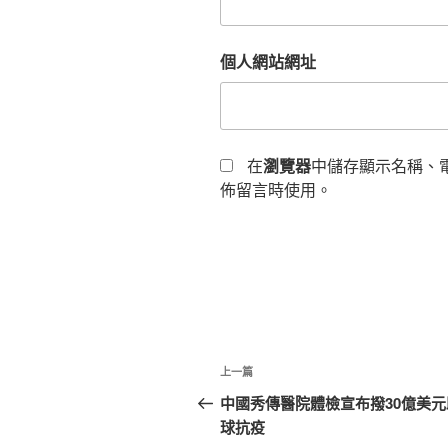
個人網站網址
在
瀏覽器
中儲存顯示名稱、
佈留言時使用。
文
上
上一篇
章
一
中國秀傳醫院體檢宣布撥30億美元
篇
球抗疫
導
文