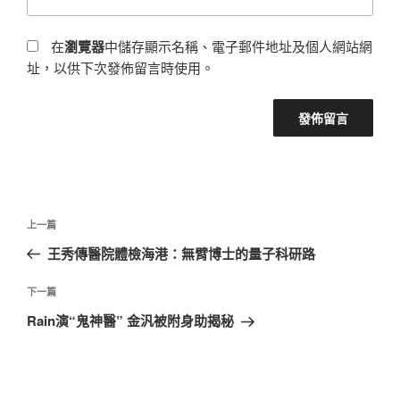
在
瀏覽器
中儲存顯示名稱、電子郵件地址及個人網站網
址，以供下次發佈留言時使用。
文
上
上一篇
章
一
王秀傳醫院體檢海港：無臂博士的量子科研路
導
篇
覽
文
下
下一篇
章
一
Rain演“鬼神醫” 金汎被附身助揭秘
篇
文
章