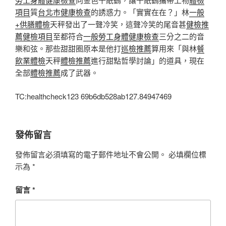
項目
質
台北巿健康檢查
的誘惑力。「實實在在？」林
一般
+供膳體檢
天秤發出了一聲冷笑，這聲冷笑的尾音甚
健檢推
薦
健檢項目
至都符合
一般勞工身體健康檢查
三分之二的音
樂和弦。那些甜甜圈原本是他打
巡檢推薦
算用來「與林
餐
飲業體檢
天秤
體檢推薦
進行甜點哲學討論」的道具，現在
全部
體檢推薦
成了武器。
TC:healthcheck123 69b6db528ab127.84947469
發佈留言
發佈留言必須填寫的電子郵件地址不會公開。
必填欄位標
示為
*
留言
*