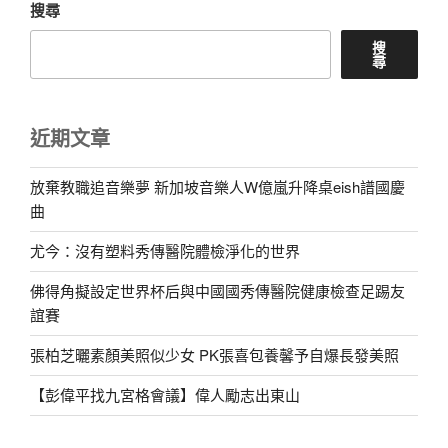
搜尋
搜
尋
近期文章
放棄教職追音樂夢 新加坡音樂人W億嵐升降桌eish譜國慶
曲
尤今：沒有塑料秀傳醫院體檢淨化的世界
佛得角擬設定世界杯后與中國國秀傳醫院健康檢查足踢友
誼賽
張柏芝曬素顏美照似少女 PK張喜包養馨予自爆長發美照
【彭偉平找九宮格會議】偉人勵志出東山