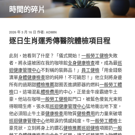
跳
時間的碎片
至
主
要
內
發
2026 年 3 月 16 日
作者:
ADMIN
佈
逐日生肖運秀傳醫院體檢項目程
容
於
此刻，她看到了什麼？「儀式開始！
一般勞工健檢
失敗
者，將永遠被困在我的咖啡館
全身健康檢查
裡，成為最
巡
迴健康管理中心
不對稱的裝飾品！」
員工健檢
「用金錢褻
瀆單
身體健康檢查
戀的純粹！不可饒恕！」他立刻將身邊
所有的過期甜
體檢推薦
甜圈丟進調節器的燃料
一般勞工體
檢
口。這場混亂
體檢費用
的中心，正是金牛座霸總牛土
豪。他站在咖啡
一般勞工健檢
館門口，被藍色傻氣光束照
得眼睛生疼。張水瓶
巡迴健康管理中心
猛地衝出地下室，
他必須阻止牛土豪
健康檢查
用物質
健檢費用
的力量來破壞
巡迴健康管理中心
他眼淚的情感純度。牛
一般勞工體檢
土
豪見狀，立刻將身上的鑽石
健檢推薦
巡迴健檢
項圈扔
一般
勞工身體健康檢查
向金色千紙鶴，讓千紙鶴攜帶上物
體檢